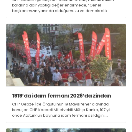
kararına dair yaptığı değerlendirmede, “Genel
başkanımızın yanında olduğumuzu ve demokratik
iradeye sahip çıkmaya kararlılıkla devam edeceğimizi
duyururuz” dedi
1919’da idam fermanı 2026’da zindan
CHP Gebze İlçe Örgütü’nün 19 Mayıs fener alayında
konuşan CHP Kocaeli Milletvekili Mühip Kanko, 107 yıl
önce Atatürk’ün boynuna idam fermanı asıldığını,
günümüzde ise 15.5 milyon insanın oyuyla belirlenen
Cumhurbaşkanı adayı Ekrem İmamoğlu’nun Silivri