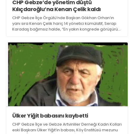
CHP Gebze’de yönetim düştü
Kılıçdaroğlu’na Kenan Çelik kaldı
CHP Gebze İlçe Örgütü’nde Başkan Gökhan Orhan’ın
yanı sıra Kenan Çelik hariç 14 yönetici kümülatif, Serap
Karadaş bağımsız halde, “En yakın kongrede görüşürüz”
diye istifa edip Yeni Parti saflarına geçti. Yönetim düştü
Ülker Yiğit babasını kaybetti
CHP Gebze İlçe ve Gebze Artvinliler Derneği Kadın Kolları
eski Başkanı Ülker Yiğit’in babası, Köy Enstitüsü mezunu