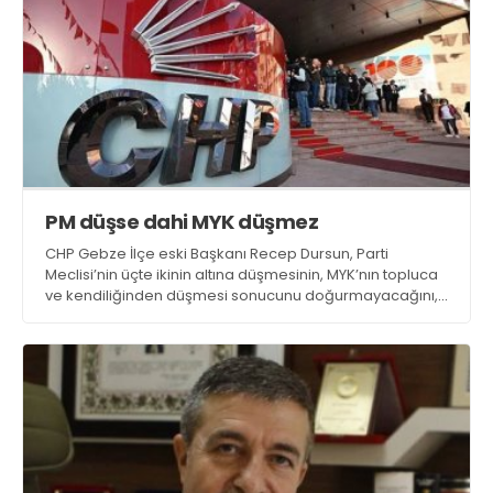
PM düşse dahi MYK düşmez
CHP Gebze İlçe eski Başkanı Recep Dursun, Parti
Meclisi’nin üçte ikinin altına düşmesinin, MYK’nın topluca
ve kendiliğinden düşmesi sonucunu doğurmayacağını,
ilgili kuralın MYK’nın sona ermesini düzenlemediğini
belirtti