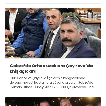
Doğan da ikinci adamlığı ikinci kez edindi
Gebze’de Orhan uzak ara Çayırova’da
Eniş açık ara
CHP Gebze ve Çayırova İlçeleri’nin kongrelerinde
delege mevcut başkanlara güvenoyu verdi. Gebze’de
Gökhan Orhan, Cüneyt Akın’ı 203-180, Çayırova’da Binali
Eniş, Okay Ağyol’u 186-44 ile geçti. Gebze’de bir,
Çayırova’da beş oy geçersiz