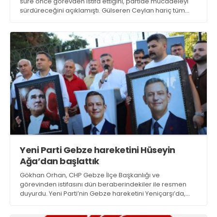
süre önce görevden istifa ettiğini, partide mücadeleyi
sürdüreceğini açıklamıştı. Gülseren Ceylan hariç tüm
yöneticiler görevden ve partiden istifa ettiklerini, Yeni
Parti ile devam edeceklerini duyurdu
Yeni Parti Gebze hareketini Hüseyin
Ağa’dan başlattık
Gökhan Orhan, CHP Gebze İlçe Başkanlığı ve
görevinden istifasını dün beraberindekiler ile resmen
duyurdu. Yeni Parti’nin Gebze hareketini Yeniçarşı’da,
Hüseyin Ağa İş Merkezi’nin ikinci katından başlattıklarını
ilan etti