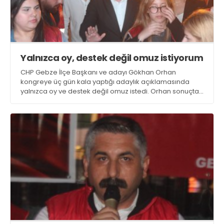
Yalnızca oy, destek değil omuz istiyorum
CHP Gebze İlçe Başkanı ve adayı Gökhan Orhan
kongreye üç gün kala yaptığı adaylık açıklamasında
yalnızca oy ve destek değil omuz istedi. Orhan sonuçtan
bağımsız şekilde 29 Eylül'den sonra mücadeleyi birlikte
sürdürmeye çağırıp, “CHP kazanacak” dedi