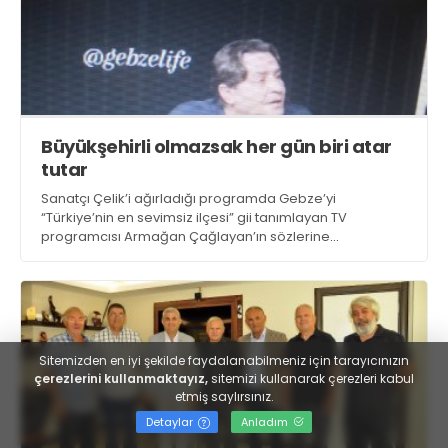
Büyükşehirli olmazsak her gün biri atar
tutar
Sanatçı Çelik’i ağırladığı programda Gebze’yi
“Türkiye’nin en sevimsiz ilçesi” gii tanımlayan TV
programcısı Armağan Çağlayan’ın sözlerine
üzüldüğünü belirten CHP Gebze İlçe Başkanı Gökhan
Orhan, “Büyükşehir statülü il olmazsak her gün biri atar
tutar” dedi
Sitemizden en iyi şekilde faydalanabilmeniz için tarayıcınızın
çerezlerini kullanmaktayız,
sitemizi kullanarak çerezleri kabul
etmiş saylırsınız.
Detaylar
Anladım