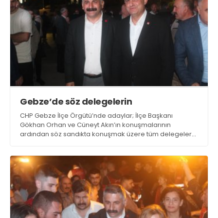
Gebze’de söz delegelerin
CHP Gebze İlçe Örgütü’nde adaylar; İlçe Başkanı
Gökhan Orhan ve Cüneyt Akın’ın konuşmalarının
ardından söz sandıkta konuşmak üzere tüm delegelere
verildi.