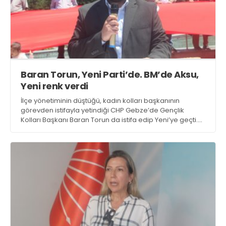
Baran Torun, Yeni Parti’de. BM’de Aksu,
Yeni renk verdi
İlçe yönetiminin düştüğü, kadın kolları başkanının
görevden istifayla yetindiği CHP Gebze’de Gençlik
Kolları Başkanı Baran Torun da istifa edip Yeni’ye geçti.
Belediye meclisinde bir tek Gülcan Aksu açıklama
yapmasa da Yeni Parti'ye geçeceğinin emaresini sosyal
medyadan verdi