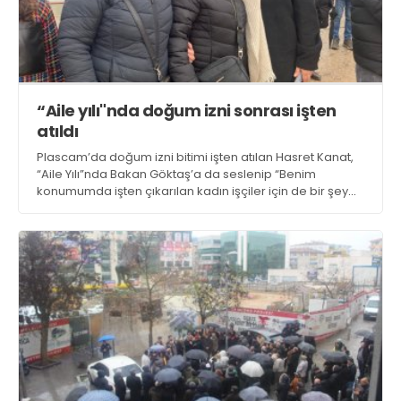
“Aile yılı"nda doğum izni sonrası işten
atıldı
Plascam’da doğum izni bitimi işten atılan Hasret Kanat,
“Aile Yılı”nda Bakan Göktaş’a da seslenip “Benim
konumumda işten çıkarılan kadın işçiler için de bir şey
yapmayı düşünüyor musunuz?” dedi. CHP Gebze Kadın
Kolları da işten atmayı kınadı