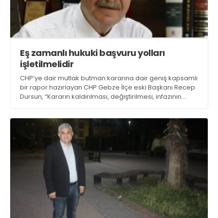
Eş zamanlı hukuki başvuru yolları
işletilmelidir
CHP’ye dair mutlak butman kararına dair geniş kapsamlı
bir rapor hazırlayan CHP Gebze İlçe eski Başkanı Recep
Dursun, “Kararın kaldırılması, değiştirilmesi, infazının
sınırlandırılması ve uygulamasının durdurulması için eş
zamanlı hukuki başvuru yolları işletilmelidir” dedi