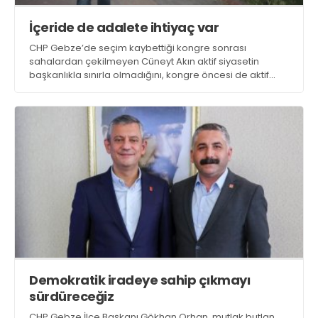
İçeride de adalete ihtiyaç var
CHP Gebze’de seçim kaybettiği kongre sonrası
sahalardan çekilmeyen Cüneyt Akın aktif siyasetin
başkanlıkla sınırla olmadığını, kongre öncesi de aktif
siyaset yaptığını söyledi. Akın, “ Dışımızda aradığımız
gibi. İçeride de adalete ve yetkinin adil kullanımına
ihtiyaç var” dedi
Demokratik iradeye sahip çıkmayı
sürdüreceğiz
CHP Gebze İlçe Başkanı Gökhan Orhan, mutlak butlan