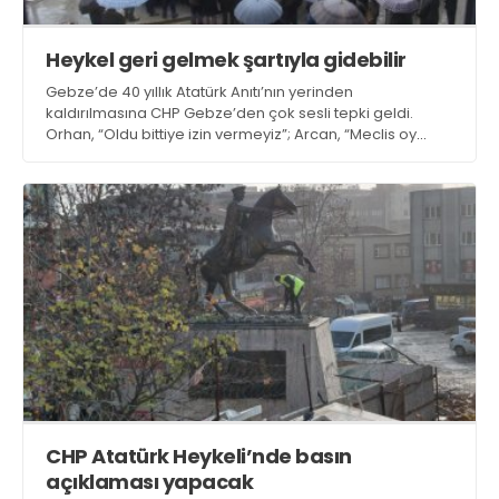
Heykel geri gelmek şartıyla gidebilir
Gebze’de 40 yıllık Atatürk Anıtı’nın yerinden
kaldırılmasına CHP Gebze’den çok sesli tepki geldi.
Orhan, “Oldu bittiye izin vermeyiz”; Arcan, “Meclis oy
birliğiyle karar almalı”, Kanko, “Revizyonla kaldırılabilir
ama sonra geri getirilmelidir” dedi
CHP Atatürk Heykeli’nde basın
açıklaması yapacak