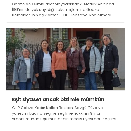
Gebze’de Cumhuriyet Meydanı’ndaki Atatürk Anıtı’nda
İSG’nin de yok sayıldığı söküm işlemine Gebze
Belediyesi’nin açıklaması CHP Gebze’ye ikna etmedi.
Bugün 14.00’te basın açıklaması yapılacak
Eşit siyaset ancak bizimle mümkün
CHP Gebze Kadın Kolları Başkanı Sevgül Tüze ve
yönetimi kadına seçme seçilme hakkının 91’nci
yıldönümünde üçü muhtar biri meclis üyesi dört seçilmiş
kadına konuk oldu. Tüze, “Eşit siyaset ancak bizimle
mümkün” dedi