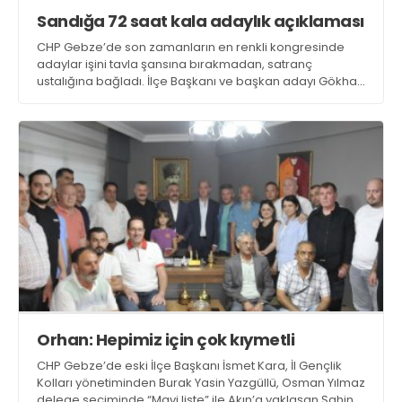
Sandığa 72 saat kala adaylık açıklaması
CHP Gebze’de son zamanların en renkli kongresinde
adaylar işini tavla şansına bırakmadan, satranç
ustalığına bağladı. İlçe Başkanı ve başkan adayı Gökhan
Orhan kongre günü sandık aşamasına 72 saat kala
adaylık açıklamasa yapacak
Orhan: Hepimiz için çok kıymetli
CHP Gebze’de eski İlçe Başkanı İsmet Kara, İl Gençlik
Kolları yönetiminden Burak Yasin Yazgüllü, Osman Yılmaz
delege seçiminde “Mavi liste” ile Akın’a yaklaşan Şahin