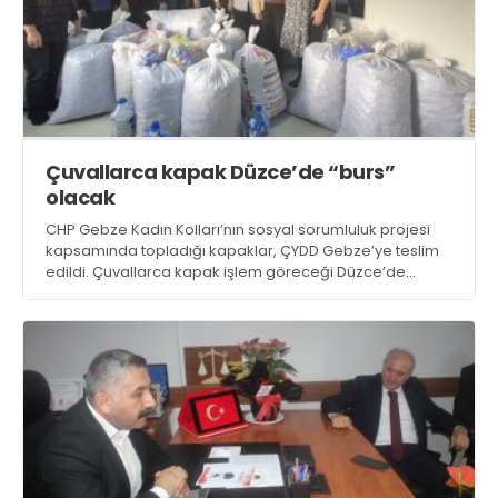
Çuvallarca kapak Düzce’de “burs”
olacak
CHP Gebze Kadın Kolları’nın sosyal sorumluluk projesi
kapsamında topladığı kapaklar, ÇYDD Gebze’ye teslim
edildi. Çuvallarca kapak işlem göreceği Düzce’de
tartılacak. Kaç kilo olduğu ve ÇYDD’ye burs için
ekonomik getirisi o zaman açıklanacak