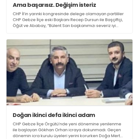
Ama başarısız. Değişim isteriz
CHP İl’in yarınki kongresinde delege olamayan partililer
CHP Gebze İlçe eski Başkanı Recep Dursun ile Başçiftçi,
Öğüt ve Ababay, “Bülent Sarı başkanımızı severiz iyi
insandır ama başarısız” dedi. Değişim isteyip Erdem
Arcan’ı işaret etti
Doğan ikinci defa ikinci adam
CHP Gebze İlçe Örgütü’nde yeni dönemine yenilenme
ile başlayan Gökhan Orhan icraya dokunmadı. Geçen
dönemin icra kurulu üyeleri yerini korurken Doğa Mert