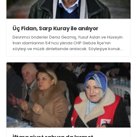
Üç Fidan, Sarp Kuray ile anılıyor
Devrimci önderler Deniz Gezmiş, Yusuf Aslan ve Hüseyin
İnan idamlarının 54’ncü yılında CHP Gebze İlçe’nin
söyleşi ve müzik dinletisinde anılacak. Söyleşiye konuk
olarak Dev-Genç kurucularından Sarp Kuray katılacak.