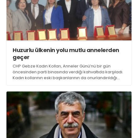
Huzurlu ülkenin yolu mutlu annelerden
geçer
CHP Gebze Kadın Kolları, Anneler Günü’nü bir gün
öncesinden parti binasında verdiği kahvaltıda karşıladı.
Kadın kollarının eski başkanlarının da onurlandırıldığı
etkinlikte Başkan Sevgül Tüze, “Huzurlu ülkenin yolu mutlu
annelerden geçer” dedi