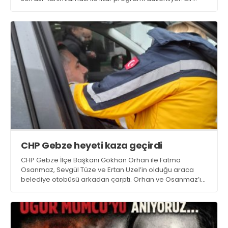
önceki 06 Mart akşamı Ahatlı Köyü’nde düzenlenmişti
CHP Gebze heyeti kaza geçirdi
CHP Gebze İlçe Başkanı Gökhan Orhan ile Fatma
Osanmaz, Sevgül Tüze ve Ertan Uzel’in olduğu araca
belediye otobüsü arkadan çarptı. Orhan ve Osanmaz’ın
tetkikten geçtiği kaza maddi hasarla atlatıldı