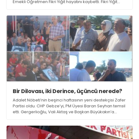
Emekli Öğretmen Fikri Yiğit hayatını kaybetti. Fikri Yiğit
bugün toprağa verilecek
Bir Dilovası, iki Derince, üçüncü nerede?
Adalet Nöbeti’nin beşinci haftasının yeni destekçisi Zafer
Partisi oldu. CHP Gebze’yi, PM Üyesi Baran Seyhan temsil
etti. Gergerlioğlu, Vali Aktaş ve Başkan Büyükakın’a
Derince’de ruhsatsız fabrikadaki faciayı hatırlatıp
Kocaeli’de üçüncü facianın hangi ilçede olacağını sordu