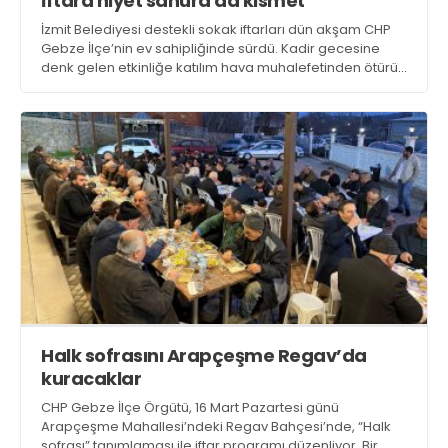
İftara niyet sahura da kısmet
İzmit Belediyesi destekli sokak iftarları dün akşam CHP
Gebze İlçe’nin ev sahipliğinde sürdü. Kadir gecesine
denk gelen etkinliğe katılım hava muhalefetinden ötürü
öngörünün altında olunca kalan yemekler çıkışta
dağıtıldı
Halk sofrasını Arapçeşme Regav’da
kuracaklar
CHP Gebze İlçe Örgütü, 16 Mart Pazartesi günü
Arapçeşme Mahallesi’ndeki Regav Bahçesi’nde, “Halk
sofrası” tanımlaması ile iftar programı düzenliyor. Bir