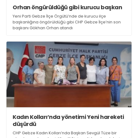
Orhan öngürüldüğü gibi kurucu başkan
Yeni Parti Gebze İlçe Örgütü’nde de kurucu ilçe
başkanlığına öngörüldüğü gibi CHP Gebze İlçe’nin son
Web TV
Galeri
Yazarlar
başkanı Gökhan Orhan atandı
Hacı Halil Mahallesi, İsmetpaşa
Caddesi, Beşiroğlu Altın Han Kat: 1
(BİLKAR)Gebze - KOCAELİ
aktanuslu@gmail.com
Kadın Kolları’nda yönetimi Yeni hareketi
düşürdü
CHP Gebze Kadın Kolları’nda Başkan Sevgül Tüze bir