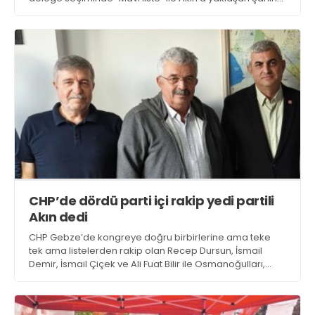
Yılmazel, “Gökhan Orhan” dedi. Orhan desteğe dair,
“Tarihidir. Hepimiz için çok kıymetlidir” dedi
CHP’de dördü parti içi rakip yedi partili
Akın dedi
CHP Gebze’de kongreye doğru birbirlerine ama teke
tek ama listelerden rakip olan Recep Dursun, İsmail
Demir, İsmail Çiçek ve Ali Fuat Bilir ile Osmanoğulları,
Eroğlu ve Aktay da Cüneyt Akın’dan yana taraf oldu