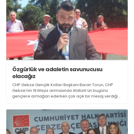
Zindanı’nda tutulduğu söyledi
Özgürlük ve adaletin savunucusu
olacağız
CHP Gebze Gençlik Kolları Başkanı Baran Torun, CHP
Gebze’nin 19 Mayıs anmasında Atatürk’ün bugünü
gençlere armağan ederken çok açık bir mesaj verdiğini
belirtip, “Bizler de eşitlik, özgürlük ve adaletin
savunucusu olacağız” dedi