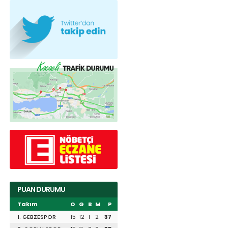
PUAN DURUMU
Takım
O
G
B
M
P
1. GEBZESPOR
15
12
1
2
37