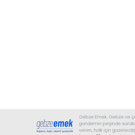
Gebze Emek, Gebze ve çev
gündemin peşinde sürükl
veren, halk için gazetecili