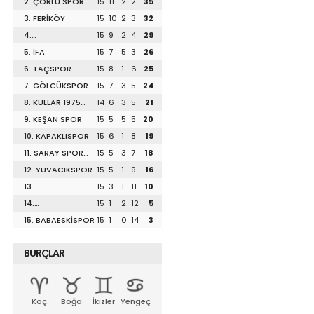
2. ÇORLU SPOR
15
11
2
2
35
1947
3. FERİKÖY
15
10
2
3
32
4.
15
9
2
4
29
DİLİSKELESİSPOR
5. İFA
15
7
5
3
26
6. TAÇSPOR
15
8
1
6
25
7. GÖLCÜKSPOR
15
7
3
5
24
8. KULLAR 1975
14
6
3
5
21
SPOR
9. KEŞAN SPOR
15
5
5
5
20
10. KAPAKLISPOR
15
6
1
8
19
11. SARAY SPOR
15
5
3
7
18
1953
12. YUVACIKSPOR
15
5
1
9
16
13.
15
3
1
11
10
UZUNKÖPRÜSPOR
14.
15
1
2
12
5
LÜLEBURGAZSPOR
15. BABAESKİSPOR
15
1
0
14
3
BURÇLAR
Koç
Boğa
İkizler
Yengeç