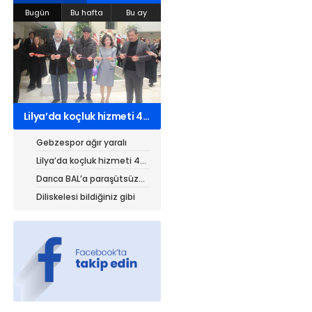
Bugün
Bu hafta
Bu ay
Web TV
Galeri
Yazarlar
Hacı Halil Mahallesi, İsmetpaşa
Caddesi, Beşiroğlu Altın Han Kat: 1
Lilya’da koçluk hizmeti 4
(BİLKAR)Gebze - KOCAELİ
kurumdan 7 belgeli
aktanuslu@gmail.com
Gebzespor ağır yaralı
Lilya’da koçluk hizmeti 4
kurumdan 7 belgeli
Darıca BAL’a paraşütsüz
iniyor!
Diliskelesi bildiğiniz gibi