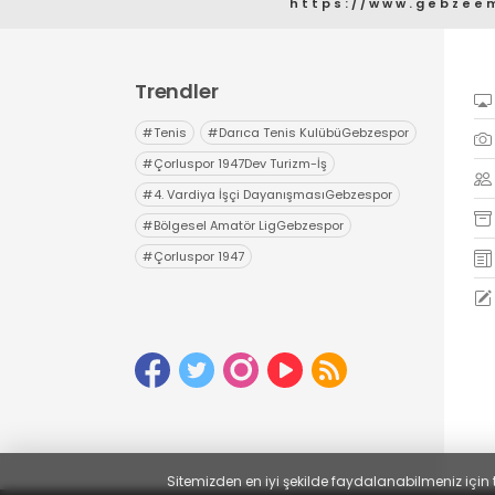
https://www.gebzee
Trendler
#
Tenis
#
Darıca Tenis KulübüGebzespor
#
Çorluspor 1947Dev Turizm-İş
#
4. Vardiya İşçi DayanışmasıGebzespor
#
Bölgesel Amatör LigGebzespor
#
Çorluspor 1947
Sitemizden en iyi şekilde faydalanabilmeniz için 