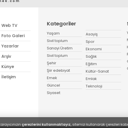
mek.com
Kategoriler
Web TV
Yaşam
Asayiş
Foto Galeri
Sivil toplum
Spor
Yazarlar
Sanayi Üretim
Ekonomi
Sivil toplum
Arşiv
Sağlık
Şehir
Eğitim
Künye
Şiir edebiyat
Kültür-Sanat
İletişim
Emek
Emlak
Güncel
Teknoloji
Siyaset
tarayıcınızın
çerezlerini kullanmaktayız,
sitemizi kullanarak çerezleri kabu