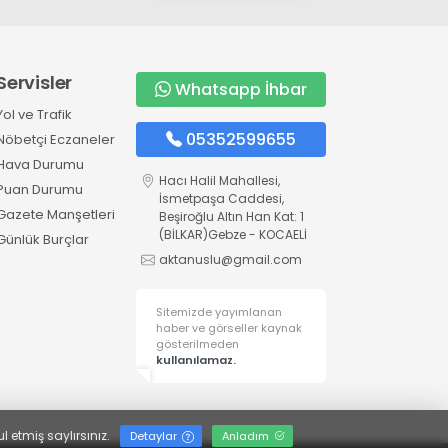
Servisler
Whatsapp İhbar
Yol ve Trafik
05352599655
Nöbetçi Eczaneler
Hava Durumu
Hacı Halil Mahallesi,
Puan Durumu
İsmetpaşa Caddesi,
Gazete Manşetleri
Beşiroğlu Altın Han Kat: 1
(BİLKAR)Gebze - KOCAELİ
Günlük Burçlar
aktanuslu@gmail.com
Sitemizde yayımlanan
haber ve görseller kaynak
gösterilmeden
kullanılamaz.
l etmiş saylırsınız.
Detaylar
Anladım