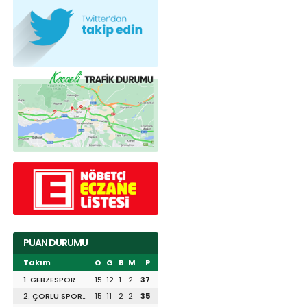
PUAN DURUMU
Takım
O
G
B
M
P
1. GEBZESPOR
15
12
1
2
37
2. ÇORLU SPOR
15
11
2
2
35
1947