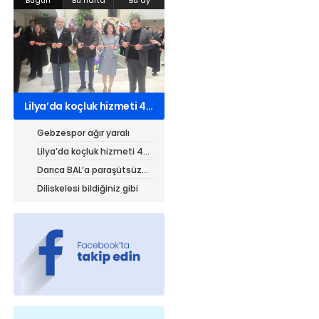
Web TV
Galeri
Yazarlar
Hacı Halil Mahallesi, İsmetpaşa
Lilya’da koçluk hizmeti 4
Caddesi, Beşiroğlu Altın Han Kat: 1
kurumdan 7 belgeli
(BİLKAR)Gebze - KOCAELİ
Gebzespor ağır yaralı
aktanuslu@gmail.com
Lilya’da koçluk hizmeti 4
kurumdan 7 belgeli
Darıca BAL’a paraşütsüz
iniyor!
Diliskelesi bildiğiniz gibi