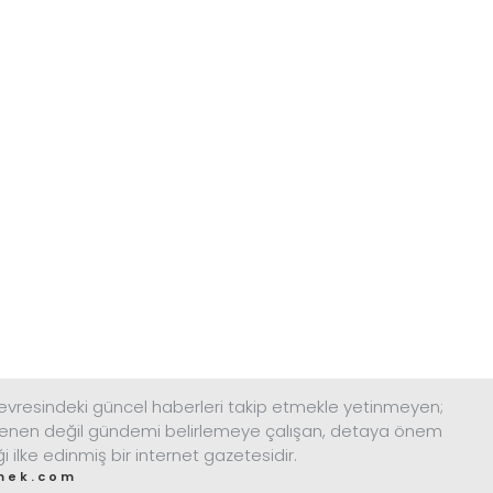
resindeki güncel haberleri takip etmekle yetinmeyen;
enen değil gündemi belirlemeye çalışan, detaya önem
ği ilke edinmiş bir internet gazetesidir.
mek.com