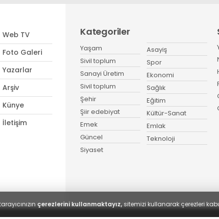
Kategoriler
Web TV
Yaşam
Asayiş
Foto Galeri
Sivil toplum
Spor
Yazarlar
Sanayi Üretim
Ekonomi
Sivil toplum
Arşiv
Sağlık
Şehir
Eğitim
Künye
Şiir edebiyat
Kültür-Sanat
İletişim
Emek
Emlak
Güncel
Teknoloji
Siyaset
tarayıcınızın
çerezlerini kullanmaktayız,
sitemizi kullanarak çerezleri kabu