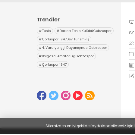
Trendler
#
Tenis
#
Darıca Tenis KulübüGebzespor
#
Çorluspor 1947Dev Turizm-İş
#
4. Vardiya İşçi DayanışmasıGebzespor
#
Bölgesel Amatör LigGebzespor
#
Çorluspor 1947
Sitemizden en iyi şekilde faydalanabilmeniz için 