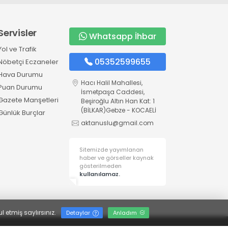
Servisler
Whatsapp İhbar
Yol ve Trafik
05352599655
Nöbetçi Eczaneler
Hava Durumu
Hacı Halil Mahallesi,
Puan Durumu
İsmetpaşa Caddesi,
Gazete Manşetleri
Beşiroğlu Altın Han Kat: 1
(BİLKAR)Gebze - KOCAELİ
Günlük Burçlar
aktanuslu@gmail.com
Sitemizde yayımlanan
haber ve görseller kaynak
gösterilmeden
kullanılamaz.
l etmiş saylırsınız.
Detaylar
Anladım