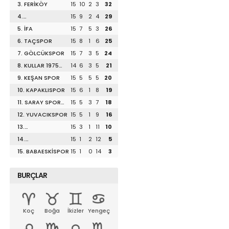
3. FERİKÖY
15
10
2
3
32
4.
15
9
2
4
29
DİLİSKELESİSPOR
5. İFA
15
7
5
3
26
6. TAÇSPOR
15
8
1
6
25
7. GÖLCÜKSPOR
15
7
3
5
24
8. KULLAR 1975
14
6
3
5
21
SPOR
9. KEŞAN SPOR
15
5
5
5
20
10. KAPAKLISPOR
15
6
1
8
19
11. SARAY SPOR
15
5
3
7
18
1953
12. YUVACIKSPOR
15
5
1
9
16
13.
15
3
1
11
10
UZUNKÖPRÜSPOR
14.
15
1
2
12
5
LÜLEBURGAZSPOR
15. BABAESKİSPOR
15
1
0
14
3
BURÇLAR
Koç
Boğa
İkizler
Yengeç