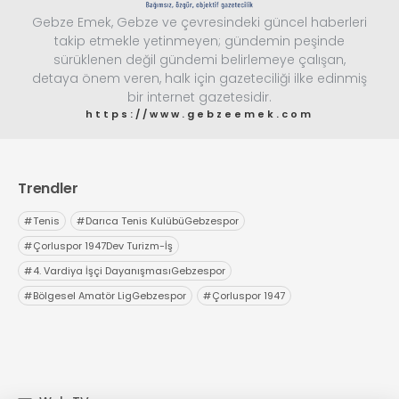
Gebze Emek, Gebze ve çevresindeki güncel haberleri
takip etmekle yetinmeyen; gündemin peşinde
sürüklenen değil gündemi belirlemeye çalışan,
detaya önem veren, halk için gazeteciliği ilke edinmiş
bir internet gazetesidir.
https://www.gebzeemek.com
Trendler
#
Tenis
#
Darıca Tenis KulübüGebzespor
#
Çorluspor 1947Dev Turizm-İş
#
4. Vardiya İşçi DayanışmasıGebzespor
#
Bölgesel Amatör LigGebzespor
#
Çorluspor 1947