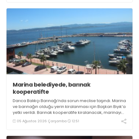
Marina belediyede, barınak
kooperatifte
Darıca Balıkçı Barınağı’nda sorun meclise taşındı. Marina
ve barınağın olduğu yerin kiralanması için Başkan Bıyık’a
yetki verildi. Barınak kooperatife kiralanacak, marinayı
belediye işletecek. Bıyık , “Barınağı belediye işletecek”
05 Ağustos 2026 Çarşamba
12:51
demişti