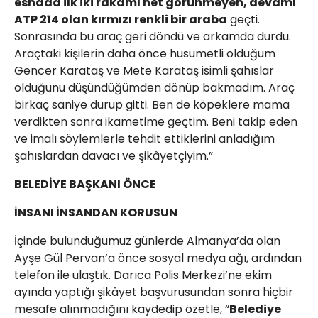
esnada ilk iki rakamı net görünmeyen, devamı
ATP 214 olan kırmızı renkli bir araba
geçti.
Sonrasında bu araç geri döndü ve arkamda durdu.
Araçtaki kişilerin daha önce husumetli olduğum
Gencer Karataş ve Mete Karataş isimli şahıslar
olduğunu düşündüğümden dönüp bakmadım. Araç
birkaç saniye durup gitti. Ben de köpeklere mama
verdikten sonra ikametime geçtim. Beni takip eden
ve imalı söylemlerle tehdit ettiklerini anladığım
şahıslardan davacı ve şikâyetçiyim.”
BELEDİYE BAŞKANI ÖNCE
İNSANI İNSANDAN KORUSUN
İçinde bulunduğumuz günlerde Almanya’da olan
Ayşe Gül Pervan’a önce sosyal medya ağı, ardından
telefon ile ulaştık. Darıca Polis Merkezi’ne ekim
ayında yaptığı şikâyet başvurusundan sonra hiçbir
mesafe alınmadığını kaydedip özetle, “
Belediye