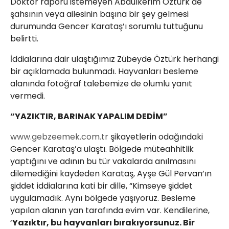
Doktor raporu istemeyen Abdulkerim Öztürk de
şahsının veya ailesinin başına bir şey gelmesi
durumunda Gencer Karataş’ı sorumlu tuttuğunu
belirtti.
İddialarına dair ulaştığımız Zübeyde Öztürk herhangi
bir açıklamada bulunmadı. Hayvanları besleme
alanında fotoğraf talebemize de olumlu yanıt
vermedi.
“YAZIKTIR, BARINAK YAPALIM DEDİM”
www.gebzeemek.com.tr
şikayetlerin odağındaki
Gencer Karataş’a ulaştı. Bölgede müteahhitlik
yaptığını ve adının bu tür vakalarda anılmasını
dilemediğini kaydeden Karataş, Ayşe Gül Pervan’ın
şiddet iddialarına kati bir dille, “Kimseye şiddet
uygulamadık. Aynı bölgede yaşıyoruz. Besleme
yapılan alanın yan tarafında evim var. Kendilerine,
‘
Yazıktır, bu hayvanları bırakıyorsunuz. Bir