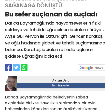
SAĞANAĞA DÖNÜŞTÜ
Bu sefer suçlanan da suçladı
Web TV
Galeri
Yazarlar
Darıca Bayramoğlu’nda hayvanseverlerin fiziki
saldırıya ve tehdide uğradıkları iddiaları sürüyor.
Hacı Halil Mahallesi, İsmetpaşa
Ayşe Gül Pervan ile Öztürk çifti Gencer Karataş
Caddesi, Beşiroğlu Altın Han Kat: 1
(BİLKAR)Gebze - KOCAELİ
ve oğlu hakkında şiddet ve tehdit suçlamasında
bulundu. Karataş iddiaları ret edip oğlunun
aktanuslu@gmail.com
şiddete uğradığını iddia etti
Aktan Uslu
Tüm haberleri
Darıca, Bayramoğlu’nda belediyenin zabıta
ekipleriyle birlikte, savcılık izni olmadan, bir evin
bahçesinden köpekleri topladığı şikâyeti üzerine