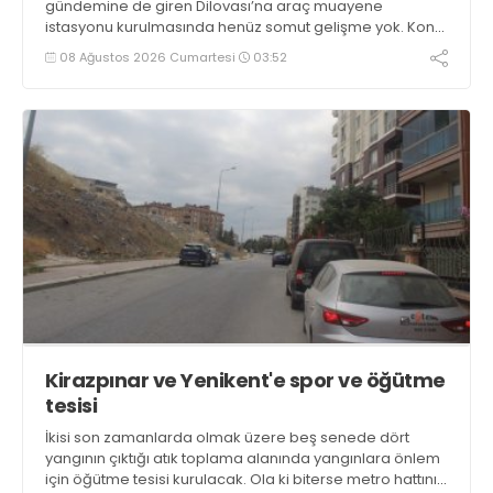
gündemine de giren Dilovası’na araç muayene
istasyonu kurulmasında henüz somut gelişme yok. Konu
Dilovası Belediye Meclisi’ne de DEM Partili üye Yavuz Yol
08 Ağustos 2026 Cumartesi
03:52
tarafından taşındı
Kirazpınar ve Yenikent'e spor ve öğütme
tesisi
İkisi son zamanlarda olmak üzere beş senede dört
yangının çıktığı atık toplama alanında yangınlara önlem
için öğütme tesisi kurulacak. Ola ki biterse metro hattının