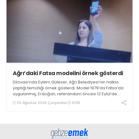
Ağrı’daki Fatsa modelini örnek gösterdi
Dilovası’nda Eylem Güleser, Ağrı Belediyesi’nin halkla
yaptığı temizliği örnek gösterdi. Model 1979’da Fatsa’da
uygulanmış, Erdoğan, referandum öncesi 12 Eylül’de
öldürülenlerin son mektuplarını okuyup ağlarken yetkiyi
05 Ağustos 2026 Çarşamba
10:55
aldıktan sonra Fatsalıların Sönmez'den zulüm çektiğini
iddia etmişti