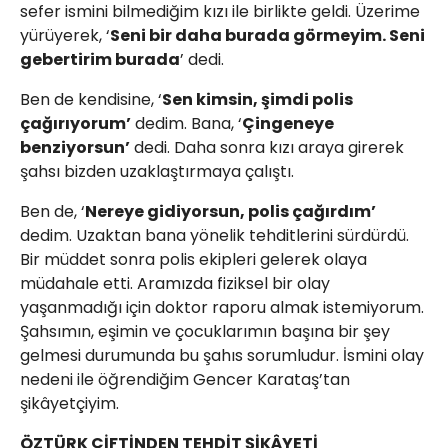
sefer ismini bilmediğim kızı ile birlikte geldi. Üzerime
yürüyerek, ‘
Seni bir daha burada görmeyim. Seni
gebertirim burada
’ dedi.
Ben de kendisine, ‘
Sen kimsin, şimdi polis
çağırıyorum’
dedim. Bana, ‘
Çingeneye
benziyorsun’
dedi. Daha sonra kızı araya girerek
şahsı bizden uzaklaştırmaya çalıştı.
Ben de, ‘
Nereye gidiyorsun, polis çağırdım’
dedim. Uzaktan bana yönelik tehditlerini sürdürdü.
Bir müddet sonra polis ekipleri gelerek olaya
müdahale etti. Aramızda fiziksel bir olay
yaşanmadığı için doktor raporu almak istemiyorum.
Şahsımın, eşimin ve çocuklarımın başına bir şey
gelmesi durumunda bu şahıs sorumludur. İsmini olay
nedeni ile öğrendiğim Gencer Karataş’tan
şikâyetçiyim.
ÖZTÜRK ÇİFTİNDEN TEHDİT ŞİKÂYETİ