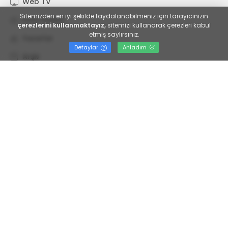
Web TV
Sitemizden en iyi şekilde faydalanabilmeniz için tarayıcınızın
Foto Galeri
çerezlerini kullanmaktayız,
sitemizi kullanarak çerezleri kabul
etmiş saylırsınız.
Yazarlar
Detaylar
Anladım
Arşiv
Künye
İletişim
Kategoriler
Servisler
Yol ve Trafik
Yaşam
Asayiş
Nöbetçi Eczaneler
Sivil toplum
Spor
Hava Durumu
Sanayi Üretim
Ekonomi
Puan Durumu
Sivil toplum
Sağlık
Gazete Manşetleri
Şehir
Eğitim
Günlük Burçlar
Şiir edebiyat
Kültür-Sanat
Emek
Emlak
Güncel
Teknoloji