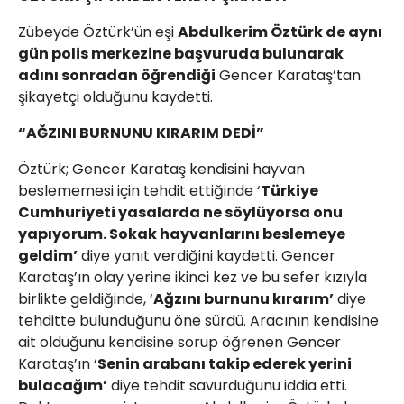
Zübeyde Öztürk’ün eşi
Abdulkerim Öztürk de aynı
gün polis merkezine başvuruda bulunarak
adını sonradan öğrendiği
Gencer Karataş’tan
şikayetçi olduğunu kaydetti.
“AĞZINI BURNUNU KIRARIM DEDİ”
Öztürk; Gencer Karataş kendisini hayvan
beslememesi için tehdit ettiğinde ‘
Türkiye
Cumhuriyeti yasalarda ne söylüyorsa onu
yapıyorum. Sokak hayvanlarını beslemeye
geldim’
diye yanıt verdiğini kaydetti. Gencer
Karataş’ın olay yerine ikinci kez ve bu sefer kızıyla
birlikte geldiğinde, ‘
Ağzını burnunu kırarım’
diye
tehditte bulunduğunu öne sürdü. Aracının kendisine
ait olduğunu kendisine sorup öğrenen Gencer
Karataş’ın ‘
Senin arabanı takip ederek yerini
bulacağım’
diye tehdit savurduğunu iddia etti.