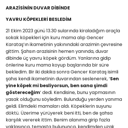
ARAZİSİNİN DUVAR DİBİNDE
YAVRU KÖPEKLERİ BESLEDİM
21 Ekim 2023 günü 13.30 sularında kiraladığım araçla
sokak köpekleri için kuru mama alıp Gencer
Karataş’ın ikametinin yakınındaki arazimin çevresine
gittim. Şahsın arazisinin hemen yanında, duvar
dibinde üç yavru köpek gördüm. Yanlarına gidip
önlerine kuru mama koyup başlarında bir süre
bekledim. Bir iki dakika sonra Gencer Karataş isimli
şahıs kendi ikametinin duvarından seslenerek, ‘
Sen
yine köpek mi besliyorsun, ben sana şimdi
göstereceğim
’ dedi. Kendisine, bunu yapmasının
yasak olduğunu söyledim. Bulunduğu yerden yanıma
geldi. Elimdeki mamaları aldı. Köpeklerin suyunu
döktü. Üzerime yürüyerek beni itti, ben de şahsa
karşılık vererek ittim. Benim alanıma girip fazla
yaklaşınca, temasta bulununca, kendimden uzak