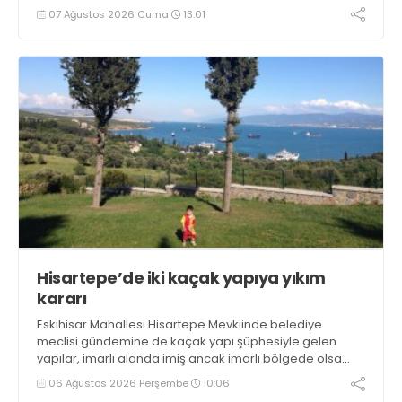
hafriyatının stoklandığı Yenikent’te hafriyat kalkınca spor
07 Ağustos 2026 Cuma
13:01
tesisi kurulacak
Hisartepe’de iki kaçak yapıya yıkım
kararı
Eskihisar Mahallesi Hisartepe Mevkiinde belediye
meclisi gündemine de kaçak yapı şüphesiyle gelen
yapılar, imarlı alanda imiş ancak imarlı bölgede olsa
dahi, kaçak yapılaşma var. Kaçaklara dair encümen
06 Ağustos 2026 Perşembe
10:06
tarafından yıkım kararı alındı