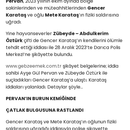
Pervan
, 2023 yılının ekim ayında bölge
sakinlerinden ve müteahhitlerinden
Gencer
Karataş
ve oğlu
Mete Karataş
’ın fiziki saldırısına
uğradı.
Yine hayvanseverler
Zübeyde – Abdulkerim
Öztürk
çifti de Gencer Karataş’ın kendilerini ölümle
tehdit ettiği iddiası ile 28 Aralık 2023’te Darıca Polis
Merkezi’ne şikâyette bulundu.
www.gebzeemek.com.tr
şikâyet belgelerine; iddia
sahibi Ayşe Gül Pervan ve Zübeyde Öztürk ile
suçladıkları Gencer Karataş’a ulaştı. Karataş
iddiaları yalanladı. Detaylar şöyle…
PERVAN’IN BURUN KEMİĞİNDE
ÇATLAK BULGUSUNA RASTLANDI
Gencer Karataş ve Mete Karataş’ın oğlunun fiziki
saldırısına uğradığı iddiasıyla polise şikayette