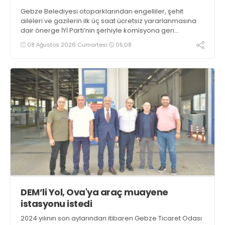
Gebze Belediyesi otoparklarından engelliler, şehit
aileleri ve gazilerin ilk üç saat ücretsiz yararlanmasına
dair önerge İYİ Parti’nin şerhiyle komisyona geri
gönderildi. Üç saatlik sürenin uzatımı veya 24 saat
08 Ağustos 2026 Cumartesi
05:08
ücretsiz tahsis olasılıkları var
DEM’li Yol, Ova'ya araç muayene
istasyonu istedi
2024 yılının son aylarından itibaren Gebze Ticaret Odası