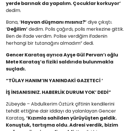
yerde barınak da yapalım. Çocuklar korkuyor’
dedim.
Bana, ‘
Hayvan düşmanı mısınız?’
diye çıkıştı.
‘
Değilim’
dedim. Polis çağırdı, polis merkezine gittik.
Ben de ifade verdim. Polise verdiğim ifadenin
herhangi bir tutanağını almadım” dedi.
Gencer Karataş ayrıca Ayşe Gül Pervan’ı oğlu
Mete Karataş’a fiziki saldırıda bulunmakla
suçladı.
“TÜLAY HANIM’IN YANINDAKİ GAZETECİ ‘
İŞ İNSANISINIZ. HABERLİK DURUM YOK’ DEDİ”
Zübeyde – Abdulkerim Öztürk çiftinin kendilerini
tehdit ettiğine dair iddiayı da yalanlayan Gencer
Karataş, “
Kızımla sahilden yürüyüşten geldik.
Konuştuk, tartışma oldu. Adresi verdik, bizim