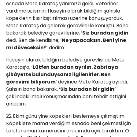
esnada Mete Karataş yanımıza geldi. Veteriner
yardımcısı, ismini Hüseyin olarak bildiğim şahısla
köpeklerin kısırlaştırılması üzerine konuşuyorduk.
Mete Karataş da gelerek görevlilerle konuştu. Bana
bakarak belediye görevlilerine, ‘
Siz buradan gidin
’
dedi. Ben de kendisine, ‘
Ne yapacaksın. Beni yine
mi döveceksin?
’ dedim.
Hüseyin olarak bildiğim belediye görevlisi de Mete
Karataş’a, ‘
Lütfen buradan ayrılın. Zabıtaya
şikâyette bulunduysanız ilgilenirler. Ben
görevimi biliyorum
’ deyince Mete Karataş ayrıldı.
Şahsın bana bakarak, ‘
Siz buradan bir gidin’
şeklindeki imalı konuşmasından beni tehdit ettiğini
anladım.
22 Ekim günü yine köpekleri beslemeye çıkmıştım.
Köpeklere mama verdiğim esnada beni çekmesi için
telefonumun kamerasını aracımda açık bıraktım. O