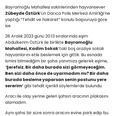
Bayramoğlu Mahallesi sakinlerinden hayvansever
Zübeyde Öztürk
’ün Darıca Polis Merkezi Amirliği’ne
yaptığı “Tehdit ve hakaret” konulu başvuruya göre
ise
28 Aralık 2023 günü 20.13 sıralarında eşim
Abdulkerim Öztürk ile birlikte
Bayramoğlu
Mahallesi, Kadim Sokak
’taki boş araziye sokak
hayvanlarını etle beslemek için gittik. Bu esnada
ismini bilmediğim bir şahıs yanımıza gelerek eşime,
‘
Şerefsiz. Bir daha burada sizi görmeyeceğim.
Ben sizi daha önce de uyarmadım mı? Bir daha
burada besleme yaparsan senin postunu yere
sererim’
gibi tehdit içerikli söylemlerde bulundu.
Aracı ile olay yerine gelen şahsın aracının plakasını
alamadım.
Aynı şahıs bir süre sonra aracını evine park edip bu