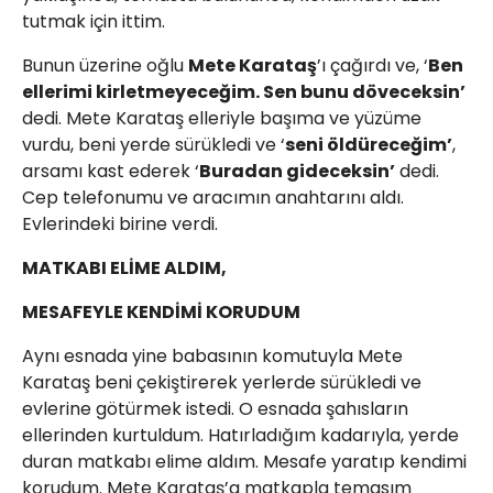
tutmak için ittim.
Bunun üzerine oğlu
Mete Karataş
’ı çağırdı ve, ‘
Ben
ellerimi kirletmeyeceğim. Sen bunu döveceksin’
dedi. Mete Karataş elleriyle başıma ve yüzüme
vurdu, beni yerde sürükledi ve ‘
seni öldüreceğim’
,
arsamı kast ederek ‘
Buradan gideceksin’
dedi.
Cep telefonumu ve aracımın anahtarını aldı.
Evlerindeki birine verdi.
MATKABI ELİME ALDIM,
MESAFEYLE KENDİMİ KORUDUM
Aynı esnada yine babasının komutuyla Mete
Karataş beni çekiştirerek yerlerde sürükledi ve
evlerine götürmek istedi. O esnada şahısların
ellerinden kurtuldum. Hatırladığım kadarıyla, yerde
duran matkabı elime aldım. Mesafe yaratıp kendimi
korudum. Mete Karataş’a matkapla temasım