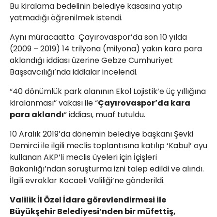
Bu kiralama bedelinin belediye kasasına yatıp
yatmadığı öğrenilmek istendi.
Aynı müracaatta Çayırovaspor’da son 10 yılda
(2009 – 2019) 14 trilyona (milyona) yakın kara para
aklandığı iddiası üzerine Gebze Cumhuriyet
Başsavcılığı’nda iddialar incelendi.
“40 dönümlük park alanının Ekol Lojistik’e üç yıllığına
kiralanması” vakası ile “
Çayırovaspor’da kara
para aklandı
” iddiası, muaf tutuldu.
10 Aralık 2019’da dönemin belediye başkanı Şevki
Demirci ile ilgili meclis toplantısına katılıp ‘Kabul’ oyu
kullanan AKP’li meclis üyeleri için İçişleri
Bakanlığı’ndan soruşturma izni talep edildi ve alındı.
İlgili evraklar Kocaeli Valiliği’ne gönderildi.
Valilik İl Özel İdare görevlendirmesi ile
Büyükşehir Belediyesi’nden bir müfettiş,