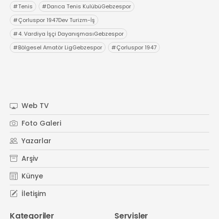
#
Tenis
#
Darıca Tenis KulübüGebzespor
#
Çorluspor 1947Dev Turizm-İş
#
4. Vardiya İşçi DayanışmasıGebzespor
#
Bölgesel Amatör LigGebzespor
#
Çorluspor 1947
Web TV
Foto Galeri
Yazarlar
Arşiv
Künye
İletişim
Kategoriler
Servisler