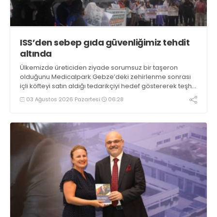
ISS’den sebep gıda güvenliğimiz tehdit
altında
Ülkemizde üreticiden ziyade sorumsuz bir taşeron
olduğunu Medicalpark Gebze’deki zehirlenme sonrası
içli köfteyi satın aldığı tedarikçiyi hedef göstererek teşhir
eden Danimarka menşeli ISS Hazır Yemek, ÇZP’ye açtığı
03 Ağustos 2026 Pazartesi
06:28
dava ile gıda güvenliğimizi tehdit ediyor