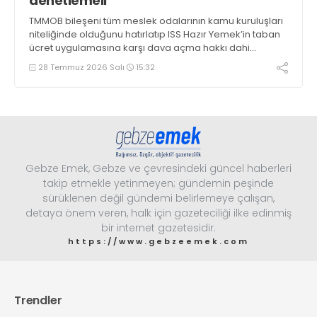
denetlemeli
TMMOB bileşeni tüm meslek odalarının kamu kuruluşları
niteliğinde olduğunu hatırlatıp ISS Hazır Yemek’in taban
ücret uygulamasına karşı dava açma hakkı dahi
olmadığını söyleyen ZMO Genel Başkanı Hasan Murat
28 Temmuz 2026 Salı
15:32
Kapıkıran, “Taban ücreti odalar belirlemeli, kamu idaresi
denetlemeli” dedi
Gebze Emek, Gebze ve çevresindeki güncel haberleri
takip etmekle yetinmeyen; gündemin peşinde
sürüklenen değil gündemi belirlemeye çalışan,
detaya önem veren, halk için gazeteciliği ilke edinmiş
bir internet gazetesidir.
https://www.gebzeemek.com
Trendler