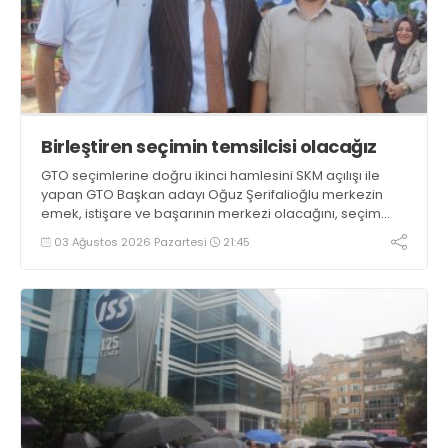
Birleştiren seçimin temsilcisi olacağız
GTO seçimlerine doğru ikinci hamlesini SKM açılışı ile
yapan GTO Başkan adayı Oğuz Şerifalioğlu merkezin
emek, istişare ve başarının merkezi olacağını, seçim
günlerine kadar birleştiren ve seviyeli seçimin temsilcisi
03 Ağustos 2026 Pazartesi
21:45
olacaklarını söyledi