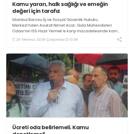
Kamu yararı, halk sağlığı ve emeğin
değeri için tarafız
İstanbul Barosu İş ve Sosyal Güvenlik Hukuku
Merkezi’nden Avukat Nimet Acar; Gıda Mühendisleri
Odası’nın ISS Hazır Yemek’e karşı mücadelesinde kamu
yararı, halk sağlığı ve emeğin değeri için taraf ve
29 Temmuz 2026 Çarşamba
10:38
dayanışma içinde olacaklarını söyledi
Ücreti oda belirlemeli. Kamu