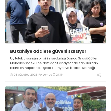
Bu tahliye adalete güveni sarsıyor
Üç tutuklu sanığın birbirini suçladığı Darıca Sırasöğütler
Mahallesi’ndeki Ece Naz Macit cinayetinde sanıklardan
birine ev hapsi tepki çekti. Hürriyet ve İstikbal Derneği
yöneticisi Esat Aydın kararın, adalete olan güvenlerini
06 Ağustos 2026 Perşembe
21:39
sarstığını söyledi