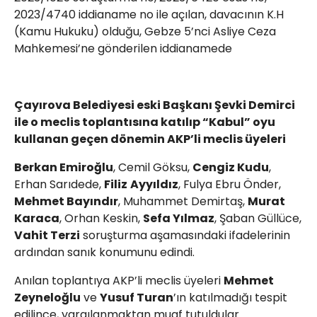
2023/4740 iddianame no ile açılan, davacının K.H
(Kamu Hukuku) olduğu, Gebze 5’nci Asliye Ceza
Mahkemesi’ne gönderilen iddianamede
Çayırova Belediyesi eski Başkanı Şevki Demirci
ile o meclis toplantısına katılıp “Kabul” oyu
kullanan geçen dönemin AKP’li meclis üyeleri
Berkan Emiroğlu
, Cemil Göksu,
Cengiz Kudu
,
Erhan Sarıdede,
Filiz
Ayyıldız
, Fulya Ebru Önder,
Mehmet Bayındır
, Muhammet Demirtaş,
Murat
Karaca
, Orhan Keskin,
Sefa Yılmaz
, Şaban Güllüce,
Vahit Terzi
soruşturma aşamasındaki ifadelerinin
ardından sanık konumunu edindi.
Anılan toplantıya AKP’li meclis üyeleri
Mehmet
Zeyneloğlu
ve
Yusuf Turan
’ın katılmadığı tespit
edilince, yargılanmaktan muaf tutuldular.