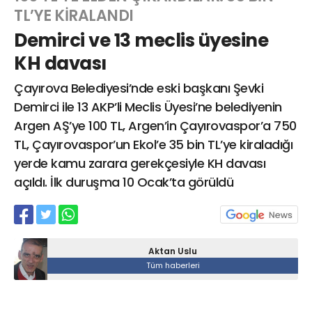
TL’YE KİRALANDI
Demirci ve 13 meclis üyesine
Web TV
Galeri
Yazarlar
KH davası
Çayırova Belediyesi’nde eski başkanı Şevki
Hacı Halil Mahallesi, İsmetpaşa
Caddesi, Beşiroğlu Altın Han Kat: 1
Demirci ile 13 AKP’li Meclis Üyesi’ne belediyenin
(BİLKAR)Gebze - KOCAELİ
Argen AŞ’ye 100 TL, Argen’in Çayırovaspor’a 750
aktanuslu@gmail.com
TL, Çayırovaspor’un Ekol’e 35 bin TL’ye kiraladığı
yerde kamu zarara gerekçesiyle KH davası
açıldı. İlk duruşma 10 Ocak’ta görüldü
Aktan Uslu
Tüm haberleri