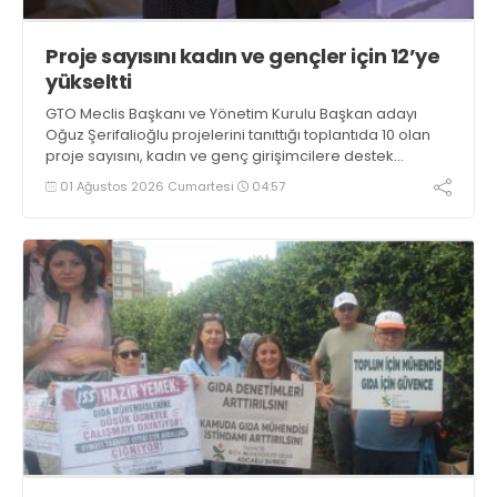
Proje sayısını kadın ve gençler için 12’ye
yükseltti
GTO Meclis Başkanı ve Yönetim Kurulu Başkan adayı
Oğuz Şerifalioğlu projelerini tanıttığı toplantıda 10 olan
proje sayısını, kadın ve genç girişimcilere destek
projeleri ile 12’ye çıkarttı. Seçim koordinasyon merkezini,
01 Ağustos 2026 Cumartesi
04:57
03 Ağustos’ta açacak