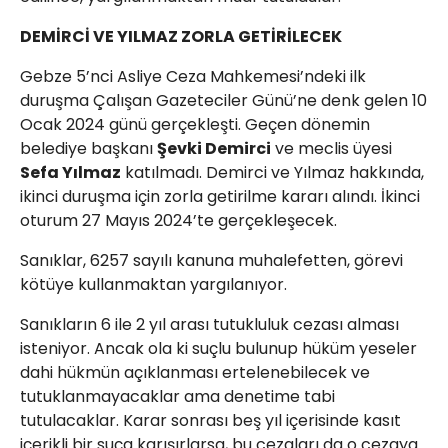
DEMİRCİ VE YILMAZ ZORLA GETİRİLECEK
Gebze 5’nci Asliye Ceza Mahkemesi’ndeki ilk
duruşma Çalışan Gazeteciler Günü’ne denk gelen 10
Ocak 2024 günü gerçekleşti. Geçen dönemin
belediye başkanı
Şevki Demirci
ve meclis üyesi
Sefa Yılmaz
katılmadı. Demirci ve Yılmaz hakkında,
ikinci duruşma için zorla getirilme kararı alındı. İkinci
oturum 27 Mayıs 2024’te gerçekleşecek.
Sanıklar, 6257 sayılı kanuna muhalefetten, görevi
kötüye kullanmaktan yargılanıyor.
Sanıkların 6 ile 2 yıl arası tutukluluk cezası alması
isteniyor. Ancak ola ki suçlu bulunup hüküm yeseler
dahi hükmün açıklanması ertelenebilecek ve
tutuklanmayacaklar ama denetime tabi
tutulacaklar. Karar sonrası beş yıl içerisinde kasıt
içerikli bir suça karışırlarsa, bu cezaları da o cezaya