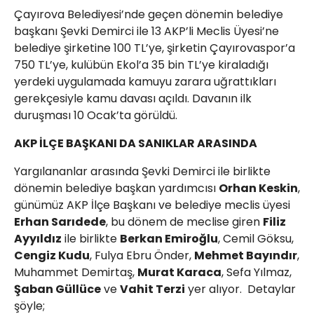
Çayırova Belediyesi’nde geçen dönemin belediye
başkanı Şevki Demirci ile 13 AKP’li Meclis Üyesi’ne
belediye şirketine 100 TL’ye, şirketin Çayırovaspor’a
750 TL’ye, kulübün Ekol’a 35 bin TL’ye kiraladığı
yerdeki uygulamada kamuyu zarara uğrattıkları
gerekçesiyle kamu davası açıldı. Davanın ilk
duruşması 10 Ocak’ta görüldü.
AKP İLÇE BAŞKANI DA SANIKLAR ARASINDA
Yargılananlar arasında Şevki Demirci ile birlikte
dönemin belediye başkan yardımcısı
Orhan Keskin
,
günümüz AKP İlçe Başkanı ve belediye meclis üyesi
Erhan Sarıdede
, bu dönem de meclise giren
Filiz
Ayyıldız
ile birlikte
Berkan Emiroğlu
, Cemil Göksu,
Cengiz Kudu
, Fulya Ebru Önder,
Mehmet Bayındır
,
Muhammet Demirtaş,
Murat Karaca
, Sefa Yılmaz,
Şaban Güllüce
ve
Vahit Terzi
yer alıyor. Detaylar
şöyle;