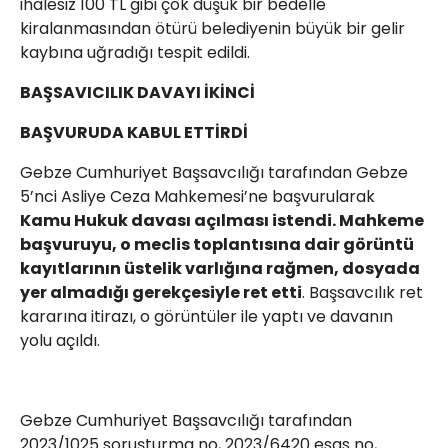
ihalesiz 100 TL gibi çok düşük bir bedelle
kiralanmasından ötürü belediyenin büyük bir gelir
kaybına uğradığı tespit edildi.
BAŞSAVICILIK DAVAYI İKİNCİ
BAŞVURUDA KABUL ETTİRDİ
Gebze Cumhuriyet Başsavcılığı tarafından Gebze
5’nci Asliye Ceza Mahkemesi’ne başvurularak
Kamu Hukuk davası açılması istendi. Mahkeme
başvuruyu, o meclis toplantısına dair görüntü
kayıtlarının üstelik varlığına rağmen, dosyada
yer almadığı gerekçesiyle ret etti
. Başsavcılık ret
kararına itirazı, o görüntüler ile yaptı ve davanın
yolu açıldı.
Gebze Cumhuriyet Başsavcılığı tarafından
2023/1025 soruşturma no, 2023/6420 esas no,