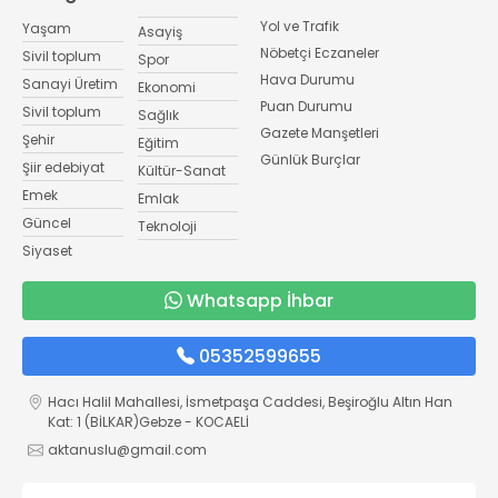
Yol ve Trafik
Yaşam
Asayiş
Nöbetçi Eczaneler
Sivil toplum
Spor
Hava Durumu
Sanayi Üretim
Ekonomi
Puan Durumu
Sivil toplum
Sağlık
Gazete Manşetleri
Şehir
Eğitim
Günlük Burçlar
Şiir edebiyat
Kültür-Sanat
Emek
Emlak
Güncel
Teknoloji
Siyaset
Whatsapp İhbar
05352599655
Hacı Halil Mahallesi, İsmetpaşa Caddesi, Beşiroğlu Altın Han
Kat: 1 (BİLKAR)Gebze - KOCAELİ
aktanuslu@gmail.com