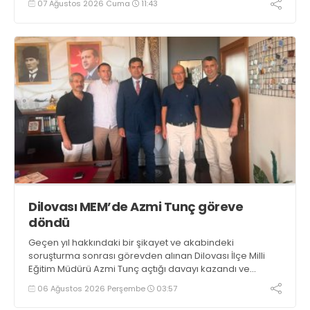
07 Ağustos 2026 Cuma
11:43
kazandırılmasını istedi
Dilovası MEM’de Azmi Tunç göreve
döndü
Geçen yıl hakkındaki bir şikayet ve akabindeki
soruşturma sonrası görevden alınan Dilovası İlçe Milli
Eğitim Müdürü Azmi Tunç açtığı davayı kazandı ve
görevine döndü. İlk “Hayırlı olsun” ziyareti İlhan Kadıoğlu
06 Ağustos 2026 Perşembe
03:57
başkanlığındaki İLKÇEV’den yapıldı