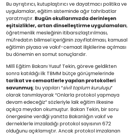
Bu ayrıştırıcı, kutuplaştırıcı ve dayatmacı politika ve
uygulamalar, eğitim sisteminde ağır tahribatlar
yaratmıştır.
Bugün okullarımızda derinleşen
eşitsizlikler, artan dinselleştirme uygulamaları
,
öğretmenlik mesleğinin itibarsızlaştırılması,
müfredatın bilimsel içeriğinin zayıflatılması, kamusal
eğitimin piyasa ve vakıf-cemaat ilişkilerine açılması
bu dönemin en somut sonuçlarıdır.
Millî Eğitim Bakanı Yusuf Tekin, göreve geldikten
sonra katıldığı ilk TBMM bütçe görüşmelerinde
tarikat ve cemaatlerle yapılan protokolleri
savunmuş
; bu yapıları “
sivil toplum kuruluşu
”
olarak tanımlayarak “Onlarla protokol yapmaya
devam edeceğiz” sözleriyle laik eğitim ilkesine
açıkça meydan okumuştur. Bakan Tekin, bir soru
önergesine verdiği yanıtta Bakanlığın vakıf ve
derneklerle imzaladığı protokol sayısının 672
olduğunu açıklamıştır. Ancak protokol imzalanan