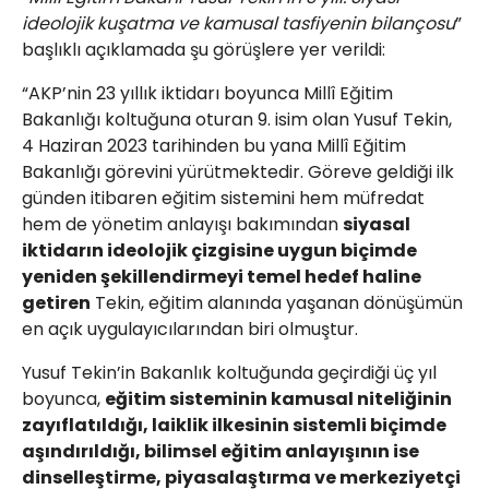
ideolojik kuşatma ve kamusal tasfiyenin bilançosu
”
başlıklı açıklamada şu görüşlere yer verildi:
“AKP’nin 23 yıllık iktidarı boyunca Millî Eğitim
Bakanlığı koltuğuna oturan 9. isim olan Yusuf Tekin,
4 Haziran 2023 tarihinden bu yana Millî Eğitim
Bakanlığı görevini yürütmektedir. Göreve geldiği ilk
günden itibaren eğitim sistemini hem müfredat
hem de yönetim anlayışı bakımından
siyasal
iktidarın ideolojik çizgisine uygun biçimde
yeniden şekillendirmeyi temel hedef haline
getiren
Tekin, eğitim alanında yaşanan dönüşümün
en açık uygulayıcılarından biri olmuştur.
Yusuf Tekin’in Bakanlık koltuğunda geçirdiği üç yıl
boyunca,
eğitim sisteminin kamusal niteliğinin
zayıflatıldığı, laiklik ilkesinin sistemli biçimde
aşındırıldığı, bilimsel eğitim anlayışının ise
dinselleştirme, piyasalaştırma ve merkeziyetçi