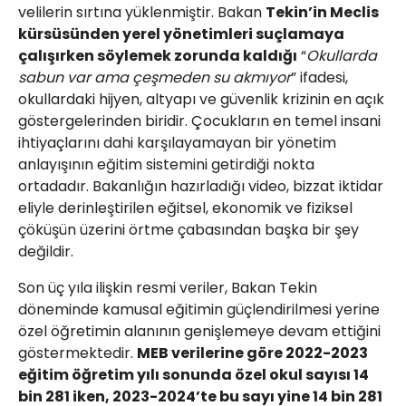
velilerin sırtına yüklenmiştir. Bakan
Tekin’in Meclis
kürsüsünden yerel yönetimleri suçlamaya
çalışırken söylemek zorunda kaldığı
“
Okullarda
sabun var ama çeşmeden su akmıyor
” ifadesi,
okullardaki hijyen, altyapı ve güvenlik krizinin en açık
göstergelerinden biridir. Çocukların en temel insani
ihtiyaçlarını dahi karşılayamayan bir yönetim
anlayışının eğitim sistemini getirdiği nokta
ortadadır. Bakanlığın hazırladığı video, bizzat iktidar
eliyle derinleştirilen eğitsel, ekonomik ve fiziksel
çöküşün üzerini örtme çabasından başka bir şey
değildir.
Son üç yıla ilişkin resmi veriler, Bakan Tekin
döneminde kamusal eğitimin güçlendirilmesi yerine
özel öğretimin alanının genişlemeye devam ettiğini
göstermektedir.
MEB verilerine göre 2022-2023
eğitim öğretim yılı sonunda özel okul sayısı 14
bin 281 iken, 2023-2024’te bu sayı yine 14 bin 281