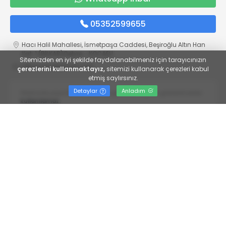
05352599655
Hacı Halil Mahallesi, İsmetpaşa Caddesi, Beşiroğlu Altın Han
Kat: 1 (BİLKAR)Gebze - KOCAELİ
Sitemizden en iyi şekilde faydalanabilmeniz için tarayıcınızın
aktanuslu@gmail.com
çerezlerini kullanmaktayız,
sitemizi kullanarak çerezleri kabul
etmiş saylırsınız.
Detaylar
Anladım
Sitemizde yayımlanan haber ve görseller kaynak gösterilmeden
kullanılamaz.
Yayın İlkeleri
Veri Politikası
Kullanım Şartları
KVKK Aydınlatma Metni
KVKK Bilgi Talep Formu
© 2022
Gebze Emek
- Tüm hakları saklıdır.