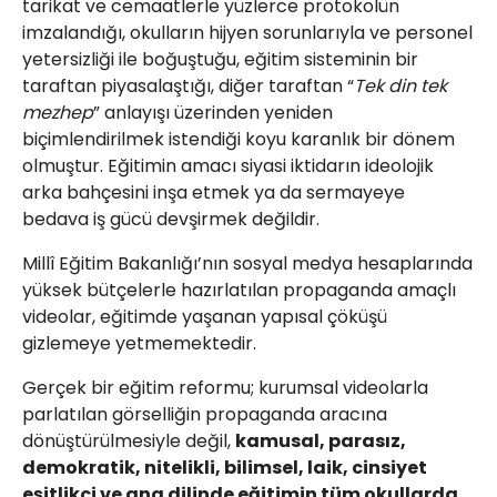
tarikat ve cemaatlerle yüzlerce protokolün
imzalandığı, okulların hijyen sorunlarıyla ve personel
yetersizliği ile boğuştuğu, eğitim sisteminin bir
taraftan piyasalaştığı, diğer taraftan “
Tek din tek
mezhep
” anlayışı üzerinden yeniden
biçimlendirilmek istendiği koyu karanlık bir dönem
olmuştur. Eğitimin amacı siyasi iktidarın ideolojik
arka bahçesini inşa etmek ya da sermayeye
bedava iş gücü devşirmek değildir.
Millî Eğitim Bakanlığı’nın sosyal medya hesaplarında
yüksek bütçelerle hazırlatılan propaganda amaçlı
videolar, eğitimde yaşanan yapısal çöküşü
gizlemeye yetmemektedir.
Gerçek bir eğitim reformu; kurumsal videolarla
parlatılan görselliğin propaganda aracına
dönüştürülmesiyle değil,
kamusal, parasız,
demokratik, nitelikli, bilimsel, laik, cinsiyet
eşitlikçi ve ana dilinde eğitimin tüm okullarda