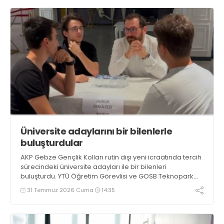
Üniversite adaylarını bir bilenlerle
buluşturdular
AKP Gebze Gençlik Kolları rutin dışı yeni icraatında tercih
sürecindeki üniversite adayları ile bir bilenleri
buluşturdu. YTÜ Öğretim Görevlisi ve GOSB Teknopark
Genel Müdürü Prof.Dr.Murat Çemberci de söyleşi
31 Temmuz 2026 Cuma
14:35
konuğu oldu