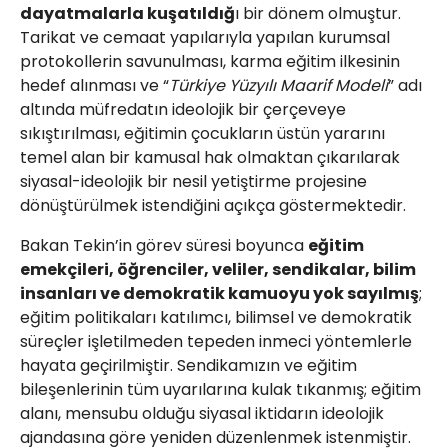
dayatmalarla kuşatıldığ
ı bir dönem olmuştur.
Tarikat ve cemaat yapılarıyla yapılan kurumsal
protokollerin savunulması, karma eğitim ilkesinin
hedef alınması ve “
Türkiye Yüzyılı Maarif Modeli
” adı
altında müfredatın ideolojik bir çerçeveye
sıkıştırılması, eğitimin çocukların üstün yararını
temel alan bir kamusal hak olmaktan çıkarılarak
siyasal-ideolojik bir nesil yetiştirme projesine
dönüştürülmek istendiğini açıkça göstermektedir.
Bakan Tekin’in görev süresi boyunca
eğitim
emekçileri, öğrenciler, veliler, sendikalar, bilim
insanları ve demokratik kamuoyu yok sayılmış
;
eğitim politikaları katılımcı, bilimsel ve demokratik
süreçler işletilmeden tepeden inmeci yöntemlerle
hayata geçirilmiştir. Sendikamızın ve eğitim
bileşenlerinin tüm uyarılarına kulak tıkanmış; eğitim
alanı, mensubu olduğu siyasal iktidarın ideolojik
ajandasına göre yeniden düzenlenmek istenmiştir.