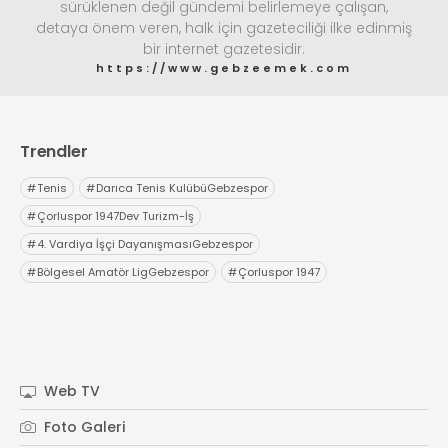
sürüklenen değil gündemi belirlemeye çalışan,
detaya önem veren, halk için gazeteciliği ilke edinmiş
bir internet gazetesidir.
https://www.gebzeemek.com
Trendler
#
Tenis
#
Darıca Tenis KulübüGebzespor
#
Çorluspor 1947Dev Turizm-İş
#
4. Vardiya İşçi DayanışmasıGebzespor
#
Bölgesel Amatör LigGebzespor
#
Çorluspor 1947
Web TV
Foto Galeri