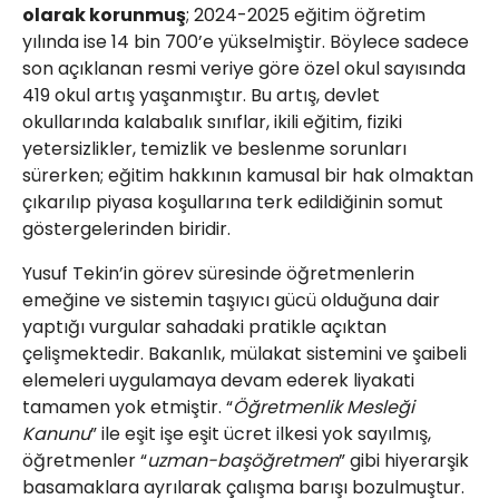
olarak korunmuş
; 2024-2025 eğitim öğretim
yılında ise 14 bin 700’e yükselmiştir. Böylece sadece
son açıklanan resmi veriye göre özel okul sayısında
419 okul artış yaşanmıştır. Bu artış, devlet
okullarında kalabalık sınıflar, ikili eğitim, fiziki
yetersizlikler, temizlik ve beslenme sorunları
sürerken; eğitim hakkının kamusal bir hak olmaktan
çıkarılıp piyasa koşullarına terk edildiğinin somut
göstergelerinden biridir.
Yusuf Tekin’in görev süresinde öğretmenlerin
emeğine ve sistemin taşıyıcı gücü olduğuna dair
yaptığı vurgular sahadaki pratikle açıktan
çelişmektedir. Bakanlık, mülakat sistemini ve şaibeli
elemeleri uygulamaya devam ederek liyakati
tamamen yok etmiştir. “
Öğretmenlik Mesleği
Kanunu
” ile eşit işe eşit ücret ilkesi yok sayılmış,
öğretmenler “
uzman-başöğretmen
” gibi hiyerarşik
basamaklara ayrılarak çalışma barışı bozulmuştur.