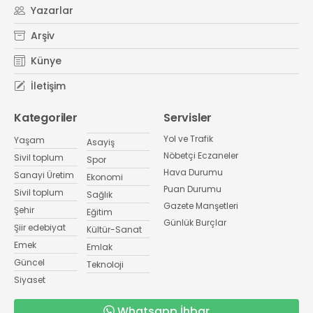
Yazarlar
Arşiv
Künye
İletişim
Kategoriler
Servisler
Yol ve Trafik
Yaşam
Asayiş
Nöbetçi Eczaneler
Sivil toplum
Spor
Hava Durumu
Sanayi Üretim
Ekonomi
Puan Durumu
Sivil toplum
Sağlık
Gazete Manşetleri
Şehir
Eğitim
Günlük Burçlar
Şiir edebiyat
Kültür-Sanat
Emek
Emlak
Güncel
Teknoloji
Siyaset
Whatsapp İhbar