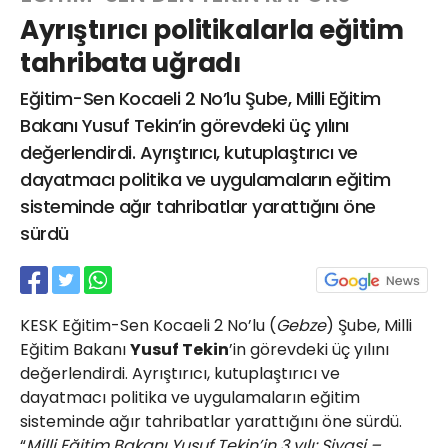
Ayrıştırıcı politikalarla eğitim
tahribata uğradı
Web TV
Galeri
Yazarlar
Eğitim-Sen Kocaeli 2 No’lu Şube, Milli Eğitim
Bakanı Yusuf Tekin’in görevdeki üç yılını
Hacı Halil Mahallesi, İsmetpaşa
değerlendirdi. Ayrıştırıcı, kutuplaştırıcı ve
Caddesi, Beşiroğlu Altın Han Kat: 1
(BİLKAR)Gebze - KOCAELİ
dayatmacı politika ve uygulamaların eğitim
aktanuslu@gmail.com
sisteminde ağır tahribatlar yarattığını öne
sürdü
KESK Eğitim-Sen Kocaeli 2 No’lu (
Gebze
) Şube, Milli
Eğitim Bakanı
Yusuf Tekin
’in görevdeki üç yılını
değerlendirdi. Ayrıştırıcı, kutuplaştırıcı ve
dayatmacı politika ve uygulamaların eğitim
sisteminde ağır tahribatlar yarattığını öne sürdü.
“
Milli Eğitim Bakanı Yusuf Tekin’in 3 yılı: Siyasi –