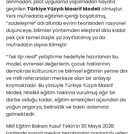
alınmadan; pilot uygulama yapılmadan hayata
geçirilen
Türkiye Yüzyılı Maarif Modeli
olmuştur.
Yeni müfredatla eğitimin içeriği boşaltılmış,
“
sadeleşme
” adı altında evrim teorisinden rasyonel
düşünceye, bilimsel yöntemden eleştirel akla kadar
pek çok temel başlık ya zayıflatılmış ya da
müfredatın dışına itilmiştir.
“
Tek tip nesil
” yetiştirme hedefiyle hazırlanan bu
model, evrensel değerlerin, çocuk haklarının,
demokrasi kültürünün ve bilimsel eğitimin yerine dini
ve milli referansları merkeze alan bir anlayışı
koymaktadır. Bu yönüyle Türkiye Yüzyılı Maarif
Modeli, nitelikli eğitim hakkına vurulmuş ağır bir
darbe olduğu kadar, eğitim emekçileri açısından da
yoğun angarya, belirsizlik ve baskı anlamına
gelmektedir.
Millî Eğitim Bakanı Yusuf Tekin’in 30 Mayıs 2026
tarihinde sosyal medya hesabından paylaştığı video