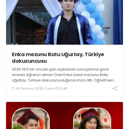
Enka mezunu Batu Uğurtay, Türkiye
dokuzuncusu
2026 YKS’nin önceki gün açıklanan sonuçlarına göre
sınavla öğrenci alınan Özel Enka Lisesi mezunu Batu
Uğultay, Türkiye dokuzunculuğuna imza attı. Öğretmen
çift Özlem – Ufuk Uğurtay ile lisesinin ve Gebze eğitim
24 Temmuz 2026 Cuma
01:48
camiasının gururu oldu