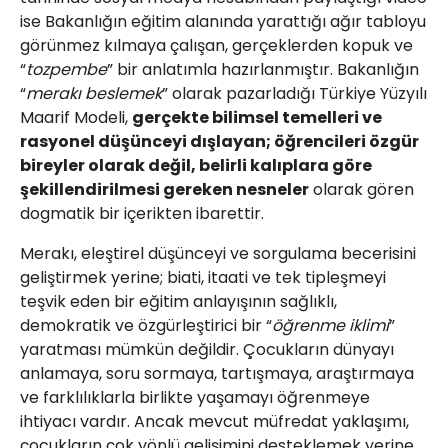
ise Bakanlığın eğitim alanında yarattığı ağır tabloyu
görünmez kılmaya çalışan, gerçeklerden kopuk ve
“
tozpembe
” bir anlatımla hazırlanmıştır. Bakanlığın
“
merakı beslemek
” olarak pazarladığı Türkiye Yüzyılı
Maarif Modeli,
gerçekte bilimsel temelleri ve
rasyonel düşünceyi dışlayan; öğrencileri özgür
bireyler olarak değil, belirli kalıplara göre
şekillendirilmesi gereken nesneler
olarak gören
dogmatik bir içerikten ibarettir.
Merakı, eleştirel düşünceyi ve sorgulama becerisini
geliştirmek yerine; biati, itaati ve tek tipleşmeyi
teşvik eden bir eğitim anlayışının sağlıklı,
demokratik ve özgürleştirici bir “
öğrenme iklimi
”
yaratması mümkün değildir. Çocukların dünyayı
anlamaya, soru sormaya, tartışmaya, araştırmaya
ve farklılıklarla birlikte yaşamayı öğrenmeye
ihtiyacı vardır. Ancak mevcut müfredat yaklaşımı,
çocukların çok yönlü gelişimini desteklemek yerine