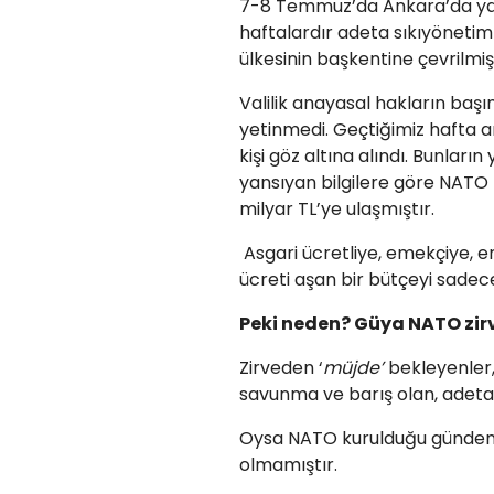
7-8 Temmuz’da Ankara’da yap
haftalardır adeta sıkıyönetim 
ülkesinin başkentine çevrilmi
Valilik anayasal hakların baş
yetinmedi. Geçtiğimiz hafta a
kişi göz altına alındı. Bunları
yansıyan bilgilere göre NATO 
milyar TL’ye ulaşmıştır.
Asgari ücretliye, emekçiye, e
ücreti aşan bir bütçeyi sadec
Peki neden? Güya NATO zirv
Zirveden ‘
müjde’
bekleyenler,
savunma ve barış olan, adeta ku
Oysa NATO kurulduğu günden 
olmamıştır.