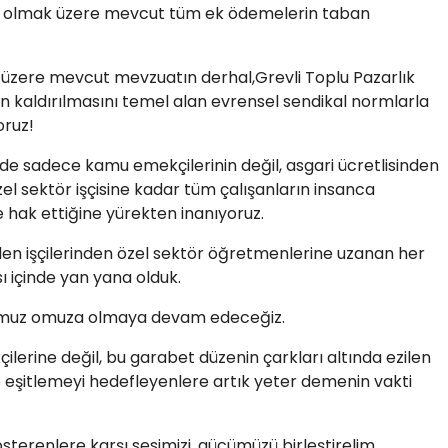
a olmak üzere mevcut tüm ek ödemelerin taban
 üzere mevcut mevzuatın derhal,Grevli Toplu Pazarlık
n kaldırılmasını temel alan evrensel sendikal normlarla
oruz!
kede sadece kamu emekçilerinin değil, asgari ücretlisinden
el sektör işçisine kadar tüm çalışanların insanca
le hak ettiğine yürekten inanıyoruz.
en işçilerinden özel sektör öğretmenlerine uzanan her
 içinde yan yana olduk.
omuz omuza olmaya devam edeceğiz.
erine değil, bu garabet düzenin çarkları altında ezilen
e eşitlemeyi hedefleyenlere artık yeter demenin vakti
österenlere karşı sesimizi, gücümüzü birleştirelim.