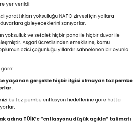
 yer verildi:
di yarattıkları yoksulluğu NATO zirvesi için yollara
 duvarlara gizleyeceklerini sanıyorlar.
oksulluk ve sefalet hiçbir pano ile hiçbir duvar ile
eşmiştir. Asgari ücretlisinden emeklisine, kamu
oplumun ezici çoğunluğu yıllardır sahnelenen bir oyunla
 göre:
nce yaşanan gerçekle hiçbir ilgisi olmayan toz pembe
orlar.
imizi bu toz pembe enflasyon hedeflerine göre hatta
yorlar.
ak adına TÜİK’e “enflasyonu düşük açıkla” talimatı