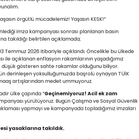
vunalım.
Yaşasın örgütlü mücadelemiz! Yaşasın KESK!”
enlediği imza kampanyası sonrası planlanan basın
a takıldığı belirtilen açıklamada;
03 Temmuz 2026 itibariyle açıklandı. Öncelikle bu ülkede
ası ile açıklanan enflasyon rakamlarının yaşadığımız
 düşük gösteren sahte rakamlar olduğunu biliyor.
 gün derinleşen yoksulluğumuzda başrolü oynayan TÜİK
maaş artışlarından medet ummuyoruz.
tadır ülke çapında “
Geçinemiyoruz! Acil ek zam
 kampanyası yürütüyoruz. Bugün Çalışma ve Sosyal Güvenlik
açıklaması yapmayı ve kampanyada topladığımız imzaları
esi yasaklarına takıldık.