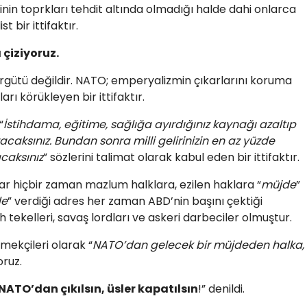
nin toprkları tehdit altında olmadığı halde dahi onlarca
 bir ittifaktır.
 çiziyoruz.
rgütü değildir. NATO; emperyalizmin çıkarlarını koruma
arı körükleyen bir ittifaktır.
“
İstihdama, eğitime, sağlığa ayırdığınız kaynağı azaltıp
acaksınız. Bundan sonra milli gelirinizin en az yüzde
caksınız
” sözlerini talimat olarak kabul eden bir ittifaktır.
r hiçbir zaman mazlum halklara, ezilen haklara “
müjde
”
de
” verdiği adres her zaman ABD’nin başını çektiği
h tekelleri, savaş lordları ve askeri darbeciler olmuştur.
mekçileri olarak “
NATO’dan gelecek bir müjdeden halka,
oruz.
NATO’dan çıkılsın, üsler kapatılsın
!” denildi.