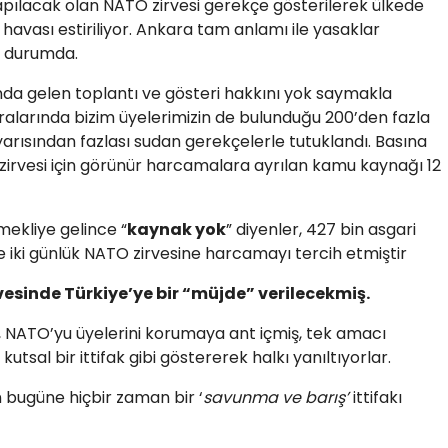
ılacak olan NATO zirvesi gerekçe gösterilerek ülkede
havası estiriliyor. Ankara tam anlamı ile yasaklar
ş durumda.
ında gelen toplantı ve gösteri hakkını yok saymakla
ralarında bizim üyelerimizin de bulunduğu 200’den fazla
n yarısından fazlası sudan gerekçelerle tutuklandı. Basına
zirvesi için görünür harcamalara ayrılan kamu kaynağı 12
mekliye gelince “
kaynak yok
” diyenler, 427 bin asgari
e iki günlük NATO zirvesine harcamayı tercih etmiştir
esinde Türkiye’ye bir “müjde” verilecekmiş.
 NATO’yu üyelerini korumaya ant içmiş, tek amacı
tsal bir ittifak gibi göstererek halkı yanıltıyorlar.
bugüne hiçbir zaman bir ‘
savunma ve barış’
ittifakı