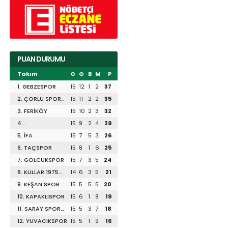
PUAN DURUMU
Takım
O
G
B
M
P
1. GEBZESPOR
15
12
1
2
37
2. ÇORLU SPOR
15
11
2
2
35
1947
3. FERİKÖY
15
10
2
3
32
4.
15
9
2
4
29
DİLİSKELESİSPOR
5. İFA
15
7
5
3
26
6. TAÇSPOR
15
8
1
6
25
7. GÖLCÜKSPOR
15
7
3
5
24
8. KULLAR 1975
14
6
3
5
21
SPOR
9. KEŞAN SPOR
15
5
5
5
20
10. KAPAKLISPOR
15
6
1
8
19
11. SARAY SPOR
15
5
3
7
18
1953
12. YUVACIKSPOR
15
5
1
9
16