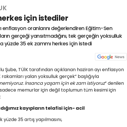
UK
rkes için istediler
yı enflasyon oranlarını değerlendiren Eğitim-Sen
arın gerçeği yansıtmadığını, tek gerçeğin yoksulluk
 yüzde 35 ek zammı herkes için istedi
lu Şube, TÜİK tarafından açıklanan haziran ayı enflasyon
K rakamları yalan yoksulluk gerçek” başlığıyla
inemiyoruz. İnsanca yaşam için ek zam istiyoruz
” denilen
adece memurlar için değil toplumun tüm kesimi için
:
ığımız kayıpların telafisi için- acil
yüzde 35 artış yapılmasını,