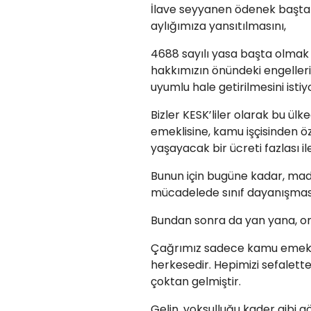
İlave seyyanen ödenek başt
aylığımıza yansıtılmasını,
4688 sayılı yasa başta olmak
hakkımızın önündeki engelleri
uyumlu hale getirilmesini istiy
Bizler KESK’liler olarak bu ül
emeklisine, kamu işçisinden öz
yaşayacak bir ücreti fazlası i
Bunun için bugüne kadar, mad
mücadelede sınıf dayanışması
Bundan sonra da yan yana, 
Çağrımız sadece kamu emekçil
herkesedir. Hepimizi sefalett
çoktan gelmiştir.
Gelin, yoksulluğu kader gibi g