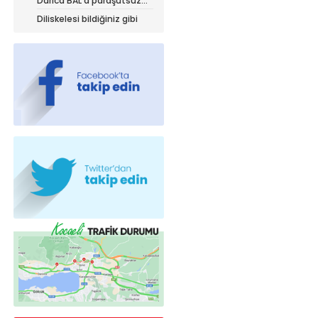
Darıca BAL’a paraşütsüz
iniyor!
Diliskelesi bildiğiniz gibi