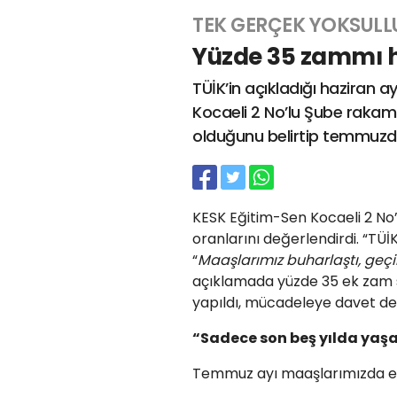
TEK GERÇEK YOKSULL
Yüzde 35 zammı he
TÜİK’in açıkladığı haziran a
Kocaeli 2 No’lu Şube rakaml
olduğunu belirtip temmuzda
KESK Eğitim-Sen Kocaeli 2 No’
oranlarını değerlendirdi. “TÜİ
“
Maaşlarımız buharlaştı, geç
açıklamada yüzde 35 ek zam s
yapıldı, mücadeleye davet de
“Sadece son beş yılda yaşad
Temmuz ayı maaşlarımızda ek 