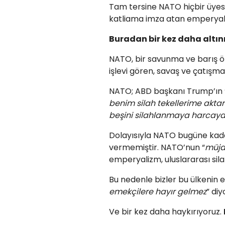
Tam tersine NATO hiçbir üyesi
katliama imza atan emperyalist
Buradan bir kez daha altını
NATO, bir savunma ve barış ö
işlevi gören, savaş ve çatışmal
NATO; ABD başkanı Trump’ın 
benim silah tekellerime aktar
beşini silahlanmaya harcaya
Dolayısıyla NATO bugüne kada
vermemiştir. NATO’nun “
müj
emperyalizm, uluslararası sila
Bu nedenle bizler bu ülkenin e
emekçilere hayır gelmez
” diy
Ve bir kez daha haykırıyoruz.