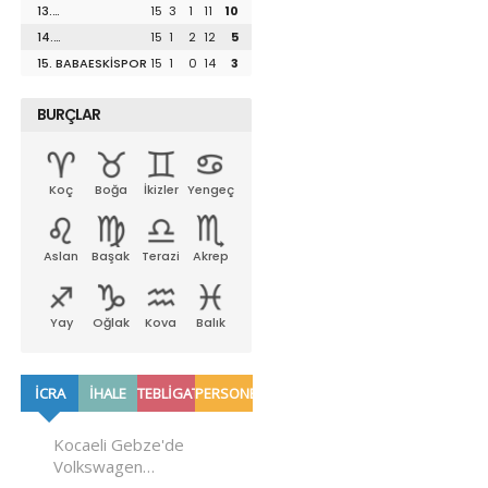
13.
15
3
1
11
10
UZUNKÖPRÜSPOR
14.
15
1
2
12
5
LÜLEBURGAZSPOR
15. BABAESKİSPOR
15
1
0
14
3
BURÇLAR
Koç
Boğa
İkizler
Yengeç
Aslan
Başak
Terazi
Akrep
Yay
Oğlak
Kova
Balık