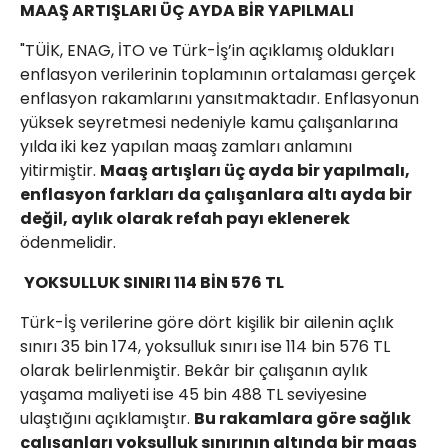
MAAŞ ARTIŞLARI ÜÇ AYDA BİR YAPILMALI
"TÜİK, ENAG, İTO ve Türk-İş’in açıklamış oldukları
enflasyon verilerinin toplamının ortalaması gerçek
enflasyon rakamlarını yansıtmaktadır. Enflasyonun
yüksek seyretmesi nedeniyle kamu çalışanlarına
yılda iki kez yapılan maaş zamları anlamını
yitirmiştir.
Maaş artışları üç ayda bir yapılmalı,
enflasyon farkları da çalışanlara altı ayda bir
değil, aylık olarak refah payı eklenerek
ödenmelidir.
YOKSULLUK SINIRI 114 BİN 576 TL
Türk-İş verilerine göre dört kişilik bir ailenin açlık
sınırı 35 bin 174, yoksulluk sınırı ise 114 bin 576 TL
olarak belirlenmiştir. Bekâr bir çalışanın aylık
yaşama maliyeti ise 45 bin 488 TL seviyesine
ulaştığını açıklamıştır.
Bu rakamlara göre sağlık
çalışanları yoksulluk sınırının altında bir maaş