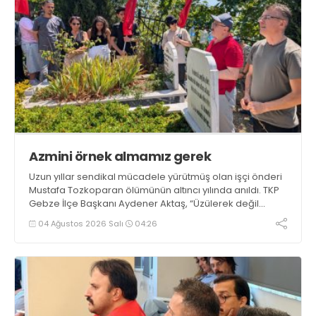
Azmini örnek almamız gerek
Uzun yıllar sendikal mücadele yürütmüş olan işçi önderi
Mustafa Tozkoparan ölümünün altıncı yılında anıldı. TKP
Gebze İlçe Başkanı Aydener Aktaş, “Üzülerek değil
mücadelesini yükseltmeli, azmini örnek almalıyız” dedi
04 Ağustos 2026 Salı
04:26