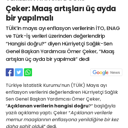
Çeker: Maaş artışları üç ayda
bir yapılmalı
Web TV
Galeri
Yazarlar
TÜİK’in mayıs ayı enflasyon verilerinin İTO, ENAG
ve Türk-İş verileri üzerinden değerlendirip
Hacı Halil Mahallesi, İsmetpaşa
“Hangisi doğru?” diyen Hürriyetçi Sağlık-Sen
Caddesi, Beşiroğlu Altın Han Kat: 1
(BİLKAR)Gebze - KOCAELİ
Genel Başkan Yardımcısı Ömer Çeker, “Maaş
aktanuslu@gmail.com
artışları üç ayda bir yapılmalı” dedi
Türkiye İstatistik Kurumu’nun (TÜİK) Mayıs ayı
enflasyon verilerini değerlendiren Hürriyetçi Sağlık
Sen Genel Başkan Yardımcısı Ömer Çeker,
“
Açıklanan verilerin hangisi doğru
?” başlığıyla
yazılı açıklama yaptı. Çeker “
Açıklanan verilerle
memur maaşlarının enflasyona yenildiğine bir kez
daha şahit olduk
” dedi.