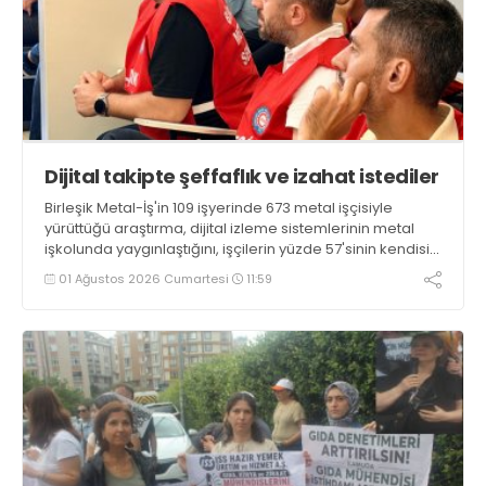
Dijital takipte şeffaflık ve izahat istediler
Birleşik Metal-İş'in 109 işyerinde 673 metal işçisiyle
yürüttüğü araştırma, dijital izleme sistemlerinin metal
işkolunda yaygınlaştığını, işçilerin yüzde 57'sinin kendisini
değerlendiren sistemin hangi ölçütlere göre karar
01 Ağustos 2026 Cumartesi
11:59
verdiğini bilmediğini ortaya koydu. İşçinin ilk talebi
şeffaflık ve izahat