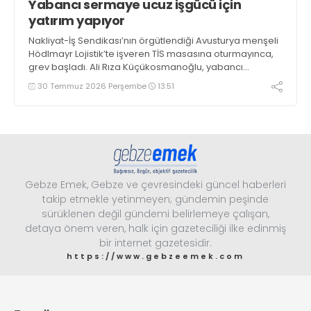
Yabancı sermaye ucuz işgücü için
yatırım yapıyor
Nakliyat-İş Sendikası’nın örgütlendiği Avusturya menşeli
Hödlmayr Lojistik’te işveren TİS masasına oturmayınca,
grev başladı. Ali Rıza Küçükosmanoğlu, yabancı
sermayenin Türkiye’ye ucuz iş gücü gerekçesiyle yatırım
30 Temmuz 2026 Perşembe
13:51
yaptığını söyledi
Gebze Emek, Gebze ve çevresindeki güncel haberleri
takip etmekle yetinmeyen; gündemin peşinde
sürüklenen değil gündemi belirlemeye çalışan,
detaya önem veren, halk için gazeteciliği ilke edinmiş
bir internet gazetesidir.
https://www.gebzeemek.com