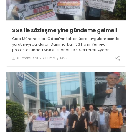
SGK ile sözleşme yine gündeme gelmeli
Gıda Mühendisleri Odası’nın taban ücret uygulamasında
yürütmeyi durduran Danimarkalı ISS Hazır Yemek’i
protestosunda TMMOB İstanbul İKK Sekreteri Aydan
Adanır Usta, SGK’nın fesh ettiği asgari ücret işbirliği
31 Temmuz 2026 Cuma
13:22
protokolünün yeniden gündeme getirilmesi gerektiğini
söyledi