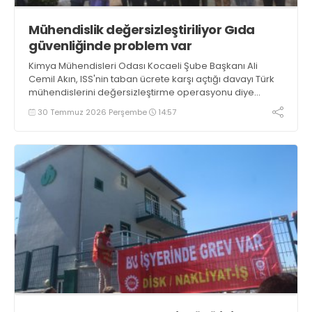
Mühendislik değersizleştiriliyor Gıda
güvenliğinde problem var
Kimya Mühendisleri Odası Kocaeli Şube Başkanı Ali
Cemil Akın, ISS'nin taban ücrete karşı açtığı davayı Türk
mühendislerini değersizleştirme operasyonu diye
adlandırıp gıda güvenliğinde önemli problemlerimiz
30 Temmuz 2026 Perşembe
14:57
olduğunu söyledi