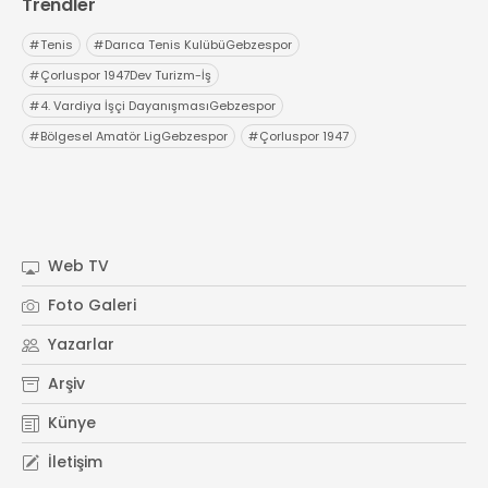
Trendler
#
Tenis
#
Darıca Tenis KulübüGebzespor
#
Çorluspor 1947Dev Turizm-İş
#
4. Vardiya İşçi DayanışmasıGebzespor
#
Bölgesel Amatör LigGebzespor
#
Çorluspor 1947
Web TV
Foto Galeri
Yazarlar
Arşiv
Künye
İletişim