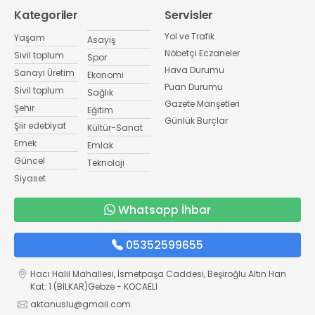
Kategoriler
Servisler
Yol ve Trafik
Yaşam
Asayiş
Nöbetçi Eczaneler
Sivil toplum
Spor
Hava Durumu
Sanayi Üretim
Ekonomi
Puan Durumu
Sivil toplum
Sağlık
Gazete Manşetleri
Şehir
Eğitim
Günlük Burçlar
Şiir edebiyat
Kültür-Sanat
Emek
Emlak
Güncel
Teknoloji
Siyaset
Whatsapp İhbar
05352599655
Hacı Halil Mahallesi, İsmetpaşa Caddesi, Beşiroğlu Altın Han
Kat: 1 (BİLKAR)Gebze - KOCAELİ
aktanuslu@gmail.com