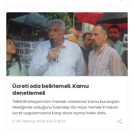
dayanışma içinde olacaklarını söyledi
Ücreti oda belirlemeli. Kamu
denetlemeli
TMMOB bileşeni tüm meslek odalarının kamu kuruluşları
niteliğinde olduğunu hatırlatıp ISS Hazır Yemek’in taban
ücret uygulamasına karşı dava açma hakkı dahi
olmadığını söyleyen ZMO Genel Başkanı Hasan Murat
28 Temmuz 2026 Salı
15:32
Kapıkıran, “Taban ücreti odalar belirlemeli, kamu idaresi
denetlemeli” dedi