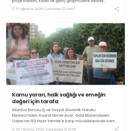
proje sayısını, kadın ve genç girişimcilere destek
projeleri ile 12’ye çıkarttı. Seçim koordinasyon merkezini,
01 Ağustos 2026 Cumartesi
04:57
03 Ağustos’ta açacak
Kamu yararı, halk sağlığı ve emeğin
değeri için tarafız
İstanbul Barosu İş ve Sosyal Güvenlik Hukuku
Merkezi’nden Avukat Nimet Acar; Gıda Mühendisleri
Odası’nın ISS Hazır Yemek’e karşı mücadelesinde kamu
yararı, halk sağlığı ve emeğin değeri için taraf ve
29 Temmuz 2026 Çarşamba
10:38