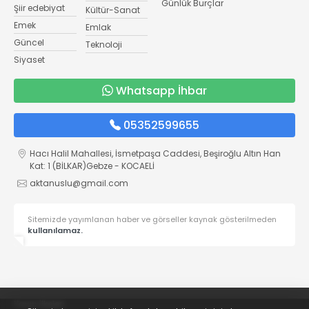
Günlük Burçlar
Şiir edebiyat
Kültür-Sanat
Emek
Emlak
Güncel
Teknoloji
Siyaset
Whatsapp İhbar
05352599655
Hacı Halil Mahallesi, İsmetpaşa Caddesi, Beşiroğlu Altın Han
Kat: 1 (BİLKAR)Gebze - KOCAELİ
aktanuslu@gmail.com
Sitemizde yayımlanan haber ve görseller kaynak gösterilmeden
kullanılamaz.
Yayın İlkeleri