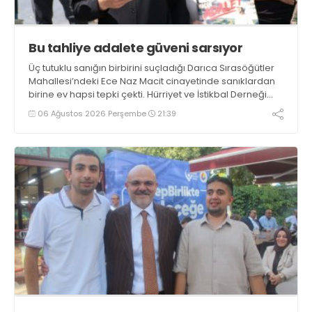
Bu tahliye adalete güveni sarsıyor
Üç tutuklu sanığın birbirini suçladığı Darıca Sırasöğütler
Mahallesi’ndeki Ece Naz Macit cinayetinde sanıklardan
birine ev hapsi tepki çekti. Hürriyet ve İstikbal Derneği
yöneticisi Esat Aydın kararın, adalete olan güvenlerini
06 Ağustos 2026 Perşembe
21:39
sarstığını söyledi