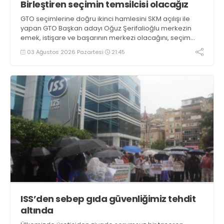
Birleştiren seçimin temsilcisi olacağız
GTO seçimlerine doğru ikinci hamlesini SKM açılışı ile
yapan GTO Başkan adayı Oğuz Şerifalioğlu merkezin
emek, istişare ve başarının merkezi olacağını, seçim
günlerine kadar birleştiren ve seviyeli seçimin temsilcisi
03 Ağustos 2026 Pazartesi
21:45
olacaklarını söyledi
ISS’den sebep gıda güvenliğimiz tehdit
altında