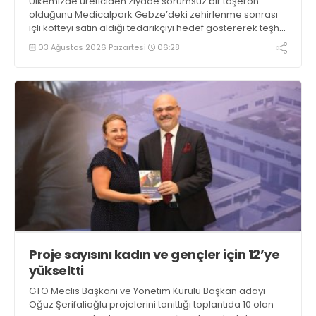
Ülkemizde üreticiden ziyade sorumsuz bir taşeron
olduğunu Medicalpark Gebze’deki zehirlenme sonrası
içli köfteyi satın aldığı tedarikçiyi hedef göstererek teşhir
eden Danimarka menşeli ISS Hazır Yemek, ÇZP’ye açtığı
03 Ağustos 2026 Pazartesi
06:28
dava ile gıda güvenliğimizi tehdit ediyor
Proje sayısını kadın ve gençler için 12’ye
yükseltti
GTO Meclis Başkanı ve Yönetim Kurulu Başkan adayı
Oğuz Şerifalioğlu projelerini tanıttığı toplantıda 10 olan