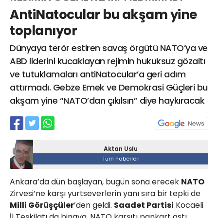
AntiNatocular bu akşam yine
toplanıyor
Web TV
Galeri
Yazarlar
Dünyaya terör estiren savaş örgütü NATO’ya ve
ABD liderini kucaklayan rejimin hukuksuz gözaltı
Hacı Halil Mahallesi, İsmetpaşa
ve tutuklamaları antiNatocular’a geri adım
Caddesi, Beşiroğlu Altın Han Kat: 1
(BİLKAR)Gebze - KOCAELİ
attırmadı. Gebze Emek ve Demokrasi Güçleri bu
aktanuslu@gmail.com
akşam yine “NATO’dan çıkılsın” diye haykıracak
Aktan Uslu
Tüm haberleri
Ankara’da dün başlayan, bugün sona erecek
NATO
Zirvesi’ne karşı yurtseverlerin yanı sıra bir tepki de
Milli Görüşçüler
’den geldi.
Saadet Partisi
Kocaeli
İl Teşkilatı da binaya, NATO karşıtı pankart astı.