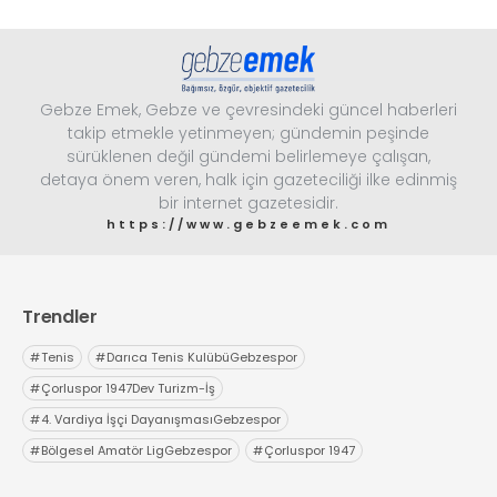
Gebze Emek, Gebze ve çevresindeki güncel haberleri
takip etmekle yetinmeyen; gündemin peşinde
sürüklenen değil gündemi belirlemeye çalışan,
detaya önem veren, halk için gazeteciliği ilke edinmiş
bir internet gazetesidir.
https://www.gebzeemek.com
Trendler
#
Tenis
#
Darıca Tenis KulübüGebzespor
#
Çorluspor 1947Dev Turizm-İş
#
4. Vardiya İşçi DayanışmasıGebzespor
#
Bölgesel Amatör LigGebzespor
#
Çorluspor 1947