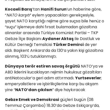
Kocaeli Barış
’tan
Hanifi Surun
’un haberine göre,
“
NATO karşıtı
” eylem yapacakları gerekçesiyle,
şayet NATO karşıtlığı rejime göre suçsa bile henüz o
“suçu” işlemeye dahi fırsat bulamadan gözaltına
alınanlar arasında Türkiye Komünist Partisi – TKP
Gebze İlçe Başkanı
Aydaner Aktaş
ile Dostluk ve
Kültür Derneği Temsilcisi
Türker Demirci
de yer
aldı. Başkent Ankara’da da 130’a yakın kişi gözaltına
alınmış, 103’ü tutuklanmıştı.
Dünyaya terör estiren savaş örgütü
NATO’ya ve
ABD liderini kucaklayan rejimin hukuksuz gözaltıları
antiNatocular’a geri adım attırmadı.
Yurtseverler
;
emperyalistlere ve işbirlikçilerine karşı bu akşam
yine “
NATO’dan çıkılsın
” diye haykıracak
Gebze Emek ve Demokrasi
güçleri bugün (08
Temmuz Çarşamba) 18.30’da Gebze Eskiçarşı’da,