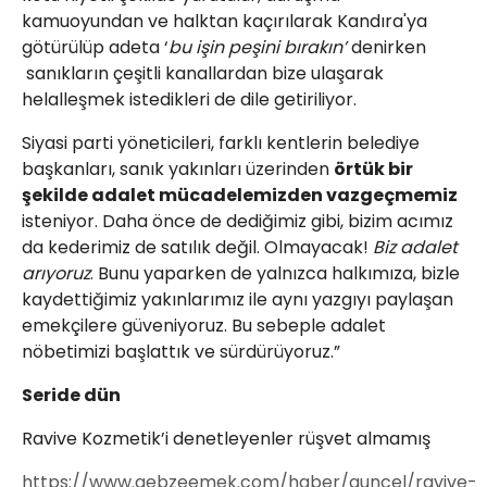
kamuoyundan ve halktan kaçırılarak Kandıra'ya
götürülüp adeta ‘
bu işin peşini bırakın’
denirken
sanıkların çeşitli kanallardan bize ulaşarak
helalleşmek istedikleri de dile getiriliyor.
Siyasi parti yöneticileri, farklı kentlerin belediye
başkanları, sanık yakınları üzerinden
örtük bir
şekilde adalet mücadelemizden vazgeçmemiz
isteniyor. Daha önce de dediğimiz gibi, bizim acımız
da kederimiz de satılık değil. Olmayacak!
Biz adalet
arıyoruz
. Bunu yaparken de yalnızca halkımıza, bizle
kaydettiğimiz yakınlarımız ile aynı yazgıyı paylaşan
emekçilere güveniyoruz. Bu sebeple adalet
nöbetimizi başlattık ve sürdürüyoruz.”
Seride dün
Ravive Kozmetik’i denetleyenler rüşvet almamış
https://www.gebzeemek.com/haber/guncel/ravive-