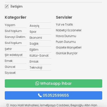
İletişim
Kategoriler
Servisler
Yol ve Trafik
Yaşam
Asayiş
Nöbetçi Eczaneler
Sivil toplum
Spor
Hava Durumu
Sanayi Üretim
Ekonomi
Puan Durumu
Sivil toplum
Sağlık
Gazete Manşetleri
Şehir
Eğitim
Günlük Burçlar
Şiir edebiyat
Kültür-Sanat
Emek
Emlak
Güncel
Teknoloji
Siyaset
Whatsapp İhbar
05352599655
Hacı Halil Mahallesi, İsmetpaşa Caddesi, Beşiroğlu Altın Han