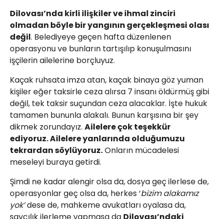
Dilovası’nda kirli ilişkiler ve ihmal zinciri
olmadan böyle bir yangının gerçekleşmesi olası
değil
. Belediyeye geçen hafta düzenlenen
operasyonu ve bunların tartışılıp konuşulmasını
işçilerin ailelerine borçluyuz.
Kaçak ruhsata imza atan, kaçak binaya göz yuman
kişiler eğer taksirle ceza alırsa 7 insanı öldürmüş gibi
değil, tek taksir suçundan ceza alacaklar. İşte hukuk
tamamen bununla alakalı. Bunun karşısına bir şey
dikmek zorundayız.
Ailelere çok teşekkür
ediyoruz. Ailelere yanlarında olduğumuzu
tekrardan söylüyoruz.
Onların mücadelesi
meseleyi buraya getirdi.
Şimdi ne kadar alengir olsa da, dosya geç ilerlese de,
operasyonlar geç olsa da, herkes ‘
bizim alakamız
yok’
dese de, mahkeme avukatları oyalasa da,
savcılık ilerleme yapmasa da
Dilovası’ndaki