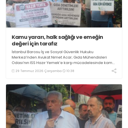
Kamu yararı, halk sağlığı ve emeğin
değeri için tarafız
İstanbul Barosu İş ve Sosyal Güvenlik Hukuku
Merkezi’nden Avukat Nimet Acar; Gıda Mühendisleri
Odası’nın ISS Hazır Yemek’e karşı mücadelesinde kamu
yararı, halk sağlığı ve emeğin değeri için taraf ve
29 Temmuz 2026 Çarşamba
10:38
dayanışma içinde olacaklarını söyledi