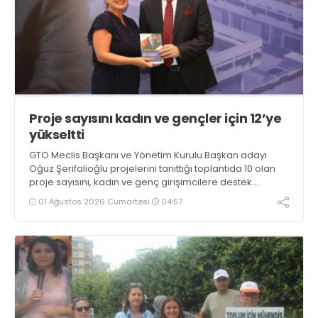
Proje sayısını kadın ve gençler için 12’ye
yükseltti
GTO Meclis Başkanı ve Yönetim Kurulu Başkan adayı
Oğuz Şerifalioğlu projelerini tanıttığı toplantıda 10 olan
proje sayısını, kadın ve genç girişimcilere destek
projeleri ile 12’ye çıkarttı. Seçim koordinasyon merkezini,
01 Ağustos 2026 Cumartesi
04:57
03 Ağustos’ta açacak