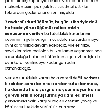
giren bilirkişi raporuyla birlikte yetkililerin denetim
mekanizmasını pek çok kez suistimal ettikleri
tekrardan gözler önüne serilmiş oldu.
7 aydır sürdürdüğümüz, bugün itibariyle de 3
haftadır yürüttüğümüz nöbetimizin
sonucunda verilen
bu tutukluluk kararlarının
devamının gelmesi için mücadelemizi sürdürmeye
aynı kararlılıkla devam edeceğiz. Ailelerimize,
sevdiklerimize mal olan bu katliamın yaşanmasında
sorumluluğu bulunan bütün kamu görevlileri için de
aynı karar verilinceye kadar geri adım
atmayacağız.
Verilen tutukluluk kararı hala yeterli değil.
Serbest
bırakılan sanıkların tekrardan tutuklanması,
haklarında hala yargılama yapılmayan kamu
görevlilerinin soruşturmaya dahil edilmesi
gerekmektedir
. Yargı süreçleri özensiz, yavaş ve
kötü niyetli şekilde yürütülür, duruşma