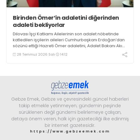
Birinden Ömer’in adaletini diğerinden
adaleti bekliyorlar
Dilovası İşçi Katliamı Ailelerinin son adalet nöbetinde
katledilen işçilerin aileleri Cumhurbaşkanı Erdoğan’dan
sözünü ettiği Hazreti Ömer adaletini, Adalet Bakanı Akın
Gürlek’ten adalet beklediklerini söyledi
28 Temmuz 2026 Salı
14:12
Gebze Emek, Gebze ve çevresindeki güncel haberleri
takip etmekle yetinmeyen; gündemin peşinde
sürüklenen değil gündemi belirlemeye çalışan,
detaya önem veren, halk için gazeteciliği ilke edinmiş
bir internet gazetesidir.
https://www.gebzeemek.com