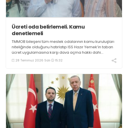
Ücreti oda belirlemeli. Kamu
denetlemeli
TMMOB bileşeni tüm meslek odalarının kamu kuruluşları
niteliğinde olduğunu hatırlatıp ISS Hazır Yemek’in taban
ücret uygulamasına karşı dava açma hakkı dahi
olmadığını söyleyen ZMO Genel Başkanı Hasan Murat
28 Temmuz 2026 Salı
15:32
Kapıkıran, “Taban ücreti odalar belirlemeli, kamu idaresi
denetlemeli” dedi