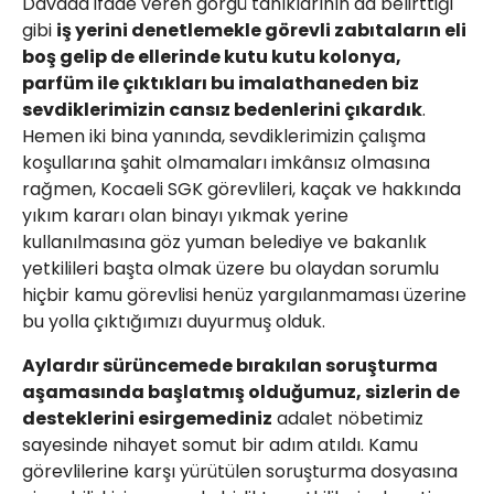
Davada ifade veren görgü tanıklarının da belirttiği
gibi
iş yerini denetlemekle görevli zabıtaların eli
boş gelip de ellerinde kutu kutu kolonya,
parfüm ile çıktıkları bu imalathaneden biz
sevdiklerimizin cansız bedenlerini çıkardık
.
Hemen iki bina yanında, sevdiklerimizin çalışma
koşullarına şahit olmamaları imkânsız olmasına
rağmen, Kocaeli SGK görevlileri, kaçak ve hakkında
yıkım kararı olan binayı yıkmak yerine
kullanılmasına göz yuman belediye ve bakanlık
yetkilileri başta olmak üzere bu olaydan sorumlu
hiçbir kamu görevlisi henüz yargılanmaması üzerine
bu yolla çıktığımızı duyurmuş olduk.
Aylardır sürüncemede bırakılan soruşturma
aşamasında başlatmış olduğumuz, sizlerin de
desteklerini esirgemediniz
adalet nöbetimiz
sayesinde nihayet somut bir adım atıldı. Kamu
görevlilerine karşı yürütülen soruşturma dosyasına