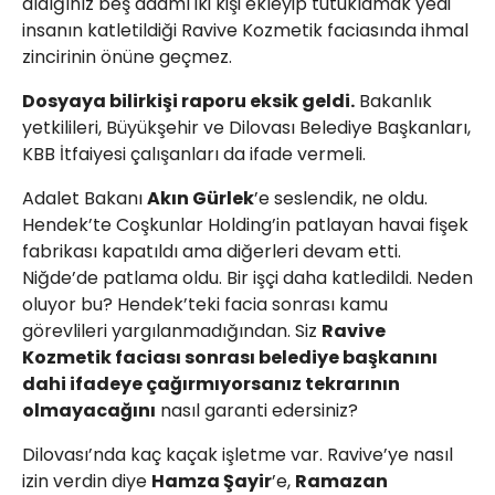
aldığınız beş adamı iki kişi ekleyip tutuklamak yedi
insanın katletildiği Ravive Kozmetik faciasında ihmal
zincirinin önüne geçmez.
Dosyaya bilirkişi raporu eksik geldi.
Bakanlık
yetkilileri, Büyükşehir ve Dilovası Belediye Başkanları,
KBB İtfaiyesi çalışanları da ifade vermeli.
Adalet Bakanı
Akın Gürlek
’e seslendik, ne oldu.
Hendek’te Coşkunlar Holding’in patlayan havai fişek
fabrikası kapatıldı ama diğerleri devam etti.
Niğde’de patlama oldu. Bir işçi daha katledildi. Neden
oluyor bu? Hendek’teki facia sonrası kamu
görevlileri yargılanmadığından. Siz
Ravive
Kozmetik faciası sonrası belediye başkanını
dahi ifadeye çağırmıyorsanız tekrarının
olmayacağını
nasıl garanti edersiniz?
Dilovası’nda kaç kaçak işletme var. Ravive’ye nasıl
izin verdin diye
Hamza Şayir
’e,
Ramazan