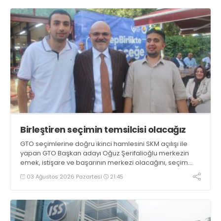
Birleştiren seçimin temsilcisi olacağız
GTO seçimlerine doğru ikinci hamlesini SKM açılışı ile
yapan GTO Başkan adayı Oğuz Şerifalioğlu merkezin
emek, istişare ve başarının merkezi olacağını, seçim
günlerine kadar birleştiren ve seviyeli seçimin temsilcisi
03 Ağustos 2026 Pazartesi
21:45
olacaklarını söyledi