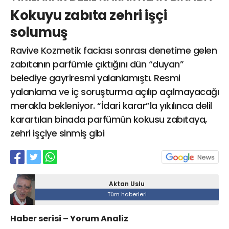
Kokuyu zabıta zehri işçi
solumuş
Web TV
Galeri
Yazarlar
Ravive Kozmetik faciası sonrası denetime gelen
zabıtanın parfümle çıktığını dün “duyan”
Hacı Halil Mahallesi, İsmetpaşa
belediye gayriresmi yalanlamıştı. Resmi
Caddesi, Beşiroğlu Altın Han Kat: 1
(BİLKAR)Gebze - KOCAELİ
yalanlama ve iç soruşturma açılıp açılmayacağı
aktanuslu@gmail.com
merakla bekleniyor. “İdari karar”la yıkılınca delil
karartılan binada parfümün kokusu zabıtaya,
zehri işçiye sinmiş gibi
Aktan Uslu
Tüm haberleri
Haber serisi – Yorum Analiz