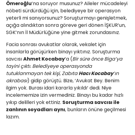
Ömeroğlu
’na soruyor musunuz? Aileler mücadeleyi
nöbeti sürdürdüğü için, belediyeye bir operasyon
yeterli mi sanıyorsunuz? Soruşturmayı genişletmek,
açığa alındıktan sonra göreve geri dönen İŞKUR’un,
SGK’nın İl Müdürlüğüne yine gitmek zorundasınız.
Facia sonrası avukatlar olarak, vekalet için
insanlarla görüşürken binayı yıktınız. Soruşturma
savcısı
Ahmet Kocabay
’a (
Bir süre önce Biga’ya
tayini çıktı. Belediyeye operasyonda
tutuklanmayan tek kişi, Zabıta
Hacı Kocabay
’ın
akrabası
) gidip görüştü. Bize, ‘Avukat Bey. Benim
ilgim yok. Burası idari kararla yıkıldı’ dedi. Niye
incelememize izin vermediniz. Binayı bu kadar hızlı
yıkıp delilleri yok ettiniz.
Soruşturma savcısı ile
zanlının soyadları aynı
, bunların önüne geçilmesi
lazım.