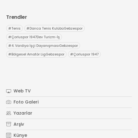
Trendler
#
Tenis
#
Darıca Tenis KulübüGebzespor
#
Çorluspor 1947Dev Turizm-İş
#
4. Vardiya İşçi DayanışmasıGebzespor
#
Bölgesel Amatör LigGebzespor
#
Çorluspor 1947
Web TV
Foto Galeri
Yazarlar
Arşiv
Künye