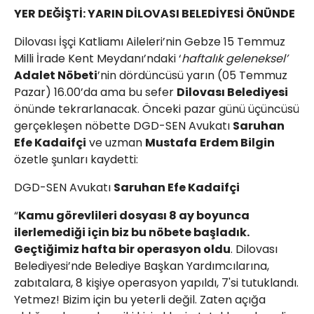
YER DEĞİŞTİ: YARIN DİLOVASI BELEDİYESİ ÖNÜNDE
Dilovası İşçi Katliamı Aileleri’nin Gebze 15 Temmuz
Milli İrade Kent Meydanı’ndaki ‘
haftalık geleneksel’
Adalet Nöbeti
’nin dördüncüsü yarın (05 Temmuz
Pazar) 16.00’da ama bu sefer
Dilovası Belediyesi
önünde tekrarlanacak. Önceki pazar günü üçüncüsü
gerçekleşen nöbette DGD-SEN Avukatı
Saruhan
Efe Kadaifçi
ve uzman
Mustafa
Erdem Bilgin
özetle şunları kaydetti:
DGD-SEN Avukatı
Saruhan Efe Kadaifçi
“
Kamu görevlileri dosyası 8 ay boyunca
ilerlemediği için biz bu nöbete başladık.
Geçtiğimiz hafta bir operasyon oldu
. Dilovası
Belediyesi’nde Belediye Başkan Yardımcılarına,
zabıtalara, 8 kişiye operasyon yapıldı, 7'si tutuklandı.
Yetmez! Bizim için bu yeterli değil. Zaten açığa