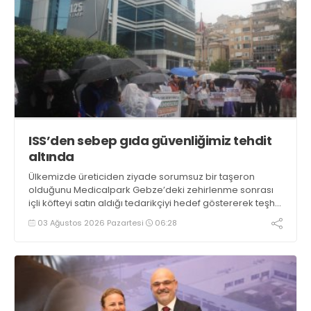
ISS’den sebep gıda güvenliğimiz tehdit
altında
Ülkemizde üreticiden ziyade sorumsuz bir taşeron
olduğunu Medicalpark Gebze’deki zehirlenme sonrası
içli köfteyi satın aldığı tedarikçiyi hedef göstererek teşhir
eden Danimarka menşeli ISS Hazır Yemek, ÇZP’ye açtığı
03 Ağustos 2026 Pazartesi
06:28
dava ile gıda güvenliğimizi tehdit ediyor