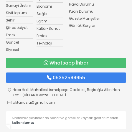
Hava Durumu
Sanayi Üretim
Ekonomi
Puan Durumu
Sivil toplum
Sağlık
Gazete Manşetleri
Şehir
Eğitim
Günlük Burçlar
Şiir edebiyat
Kültür-Sanat
Emek
Emlak
Güncel
Teknoloji
Siyaset
Whatsapp İhbar
05352599655
Hacı Halil Mahallesi, İsmetpaşa Caddesi, Beşiroğlu Altın Han
Kat: 1 (BİLKAR)Gebze - KOCAELİ
aktanuslu@gmail.com
Sitemizde yayımlanan haber ve görseller kaynak gösterilmeden
kullanılamaz.