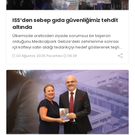
ISS’den sebep gıda güvenliğimiz tehdit
altında
Ülkemizde üreticiden ziyade sorumsuz bir taşeron
olduğunu Medicalpark Gebze’deki zehirlenme sonrası
içli köfteyi satın aldığı tedarikçiyi hedef göstererek teşhir
eden Danimarka menşeli ISS Hazır Yemek, ÇZP’ye açtığı
03 Ağustos 2026 Pazartesi
06:28
dava ile gıda güvenliğimizi tehdit ediyor