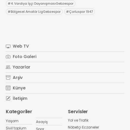
#
4. Vardiya İşçi DayanışmasıGebzespor
#
Bölgesel Amatör LigGebzespor
#
Çorluspor 1947
Web TV
Foto Galeri
Yazarlar
Arşiv
Künye
İletişim
Kategoriler
Servisler
Yol ve Trafik
Yaşam
Asayiş
Nöbetçi Eczaneler
Sivil toplum
Spor