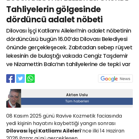
Tahliyelerin gölgesinde
dördüncü adalet nöbeti
Web TV
Galeri
Yazarlar
Dilovası İşçi Katliamı Aileleri’nin adalet nöbetinin
dördüncüsü bugün 16.00’da Dilovası Belediyesi
Hacı Halil Mahallesi, İsmetpaşa
önünde gerçekleşecek. Zabıtadan sebep rüşvet
Caddesi, Beşiroğlu Altın Han Kat: 1
(BİLKAR)Gebze - KOCAELİ
lekesinin de bulaştığı vakada Cengiz Taşdemir
aktanuslu@gmail.com
ve Nizamettin Balcı’nın tahliyelerine de tepki var
Aktan Uslu
Tüm haberleri
08 Kasım 2025 günü Ravive Kozmetik faciasında
yedi kişinin hayatını kaybettiği yangın sonrası
Dilovası İşçi Katliamı Aileleri
’nce ilki 14 Haziran
2026 Pazar günü gerçekleşen,