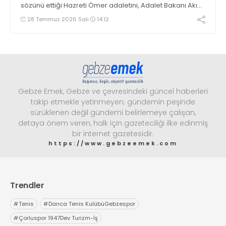
sözünü ettiği Hazreti Ömer adaletini, Adalet Bakanı Akın
Gürlek’ten adalet beklediklerini söyledi
28 Temmuz 2026 Salı
14:12
Gebze Emek, Gebze ve çevresindeki güncel haberleri
takip etmekle yetinmeyen; gündemin peşinde
sürüklenen değil gündemi belirlemeye çalışan,
detaya önem veren, halk için gazeteciliği ilke edinmiş
bir internet gazetesidir.
https://www.gebzeemek.com
Trendler
#
Tenis
#
Darıca Tenis KulübüGebzespor
#
Çorluspor 1947Dev Turizm-İş