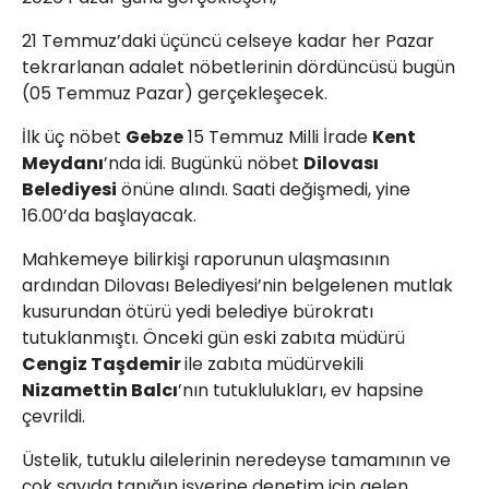
21 Temmuz’daki üçüncü celseye kadar her Pazar
tekrarlanan adalet nöbetlerinin dördüncüsü bugün
(05 Temmuz Pazar) gerçekleşecek.
İlk üç nöbet
Gebze
15 Temmuz Milli İrade
Kent
Meydanı
’nda idi. Bugünkü nöbet
Dilovası
Belediyesi
önüne alındı. Saati değişmedi, yine
16.00’da başlayacak.
Mahkemeye bilirkişi raporunun ulaşmasının
ardından Dilovası Belediyesi’nin belgelenen mutlak
kusurundan ötürü yedi belediye bürokratı
tutuklanmıştı. Önceki gün eski zabıta müdürü
Cengiz Taşdemir
ile zabıta müdürvekili
Nizamettin Balcı
’nın tutuklulukları, ev hapsine
çevrildi.
Üstelik, tutuklu ailelerinin neredeyse tamamının ve
çok sayıda tanığın işyerine denetim için gelen