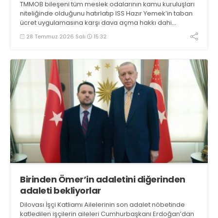
TMMOB bileşeni tüm meslek odalarının kamu kuruluşları
niteliğinde olduğunu hatırlatıp ISS Hazır Yemek’in taban
ücret uygulamasına karşı dava açma hakkı dahi
olmadığını söyleyen ZMO Genel Başkanı Hasan Murat
28 Temmuz 2026 Salı
15:32
Kapıkıran, “Taban ücreti odalar belirlemeli, kamu idaresi
denetlemeli” dedi
Birinden Ömer’in adaletini diğerinden
adaleti bekliyorlar
Dilovası İşçi Katliamı Ailelerinin son adalet nöbetinde
katledilen işçilerin aileleri Cumhurbaşkanı Erdoğan’dan