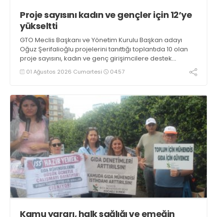
Proje sayısını kadın ve gençler için 12’ye
yükseltti
GTO Meclis Başkanı ve Yönetim Kurulu Başkan adayı
Oğuz Şerifalioğlu projelerini tanıttığı toplantıda 10 olan
proje sayısını, kadın ve genç girişimcilere destek
projeleri ile 12’ye çıkarttı. Seçim koordinasyon merkezini,
01 Ağustos 2026 Cumartesi
04:57
03 Ağustos’ta açacak
Kamu yararı, halk sağlığı ve emeğin