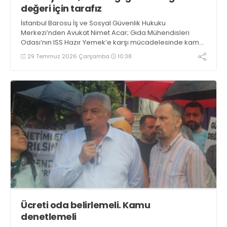
değeri için tarafız
İstanbul Barosu İş ve Sosyal Güvenlik Hukuku
Merkezi’nden Avukat Nimet Acar; Gıda Mühendisleri
Odası’nın ISS Hazır Yemek’e karşı mücadelesinde kamu
yararı, halk sağlığı ve emeğin değeri için taraf ve
29 Temmuz 2026 Çarşamba
10:38
dayanışma içinde olacaklarını söyledi
Ücreti oda belirlemeli. Kamu
denetlemeli