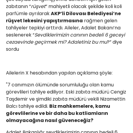
zabıtanın “
rüşvet
” mahiyetli olacak şekilde koli koli
parfümle ayrılarak
AKP’li Dilovası Belediyesi’ne
rüşvet lekesini yapıştırmasına
rağmen gelen
tahliyeler tepkiyi arttırdı. Aileler, Adalet Bakanı’na
seslenerek “
Sevdiklerimizin canının bedeli 6 geceyi
cezaevinde geçirmek mi? Adaletiniz bu mu
?” diye
sordu
Ailelerin X hesabından yapılan açıklama şöyle:
"7 canımızın ölümünde sorumluluğu olan kamu
görevlileri tahliye ediliyor. Eski zabıta müdürü Cengiz
Taşdemir ve şimdiki zabıta müdürü vekili Nizamettin
Balcı tahliye edildi.
Biz mahkemelere, kamu
görevlilerine ve bir daha bu katliamların
olmayacağına nasıl güveneceğiz?
Adalet Bakanlığı; sevdiklerimizin canının bedeli 6