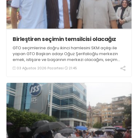
Birleştiren seçimin temsilcisi olacağız
GTO seçimlerine doğru ikinci hamlesini SKM açılışı ile
yapan GTO Başkan adayı Oğuz Şerifalioğlu merkezin
emek, istişare ve başarının merkezi olacağını, seçim
günlerine kadar birleştiren ve seviyeli seçimin temsilcisi
03 Ağustos 2026 Pazartesi
21:45
olacaklarını söyledi