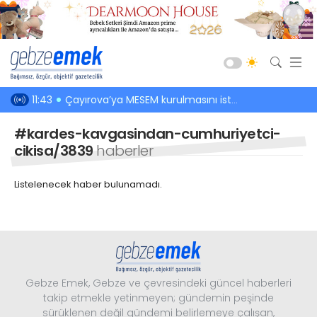
Güncel
 tesisi
11:43
Çayırova’ya MESEM kurulmasını istedi
11:21
Dursun Ali
Siyaset
#kardes-kavgasindan-cumhuriyetci-
Asayiş
cikisa/3839
haberler
Spor
Listelenecek haber bulunamadı.
Ekonomi
Sağlık
Eğitim
Kültür-Sanat
Gebze Emek, Gebze ve çevresindeki güncel haberleri
Emlak
takip etmekle yetinmeyen; gündemin peşinde
sürüklenen değil gündemi belirlemeye çalışan,
Teknoloji