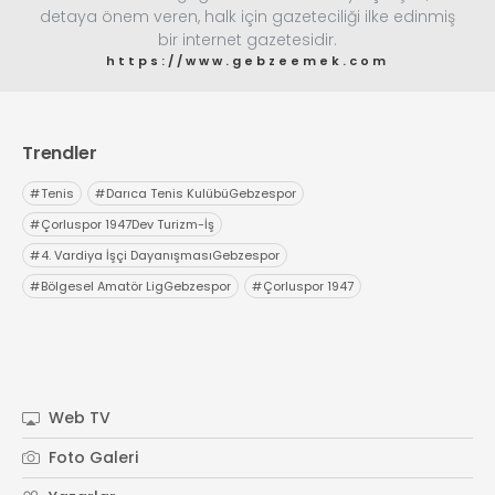
detaya önem veren, halk için gazeteciliği ilke edinmiş
bir internet gazetesidir.
https://www.gebzeemek.com
Web TV
Galeri
Yazarlar
Hacı Halil Mahallesi, İsmetpaşa
Trendler
Caddesi, Beşiroğlu Altın Han Kat: 1
(BİLKAR)Gebze - KOCAELİ
#
Tenis
#
Darıca Tenis KulübüGebzespor
aktanuslu@gmail.com
#
Çorluspor 1947Dev Turizm-İş
#
4. Vardiya İşçi DayanışmasıGebzespor
#
Bölgesel Amatör LigGebzespor
#
Çorluspor 1947
Web TV
Foto Galeri