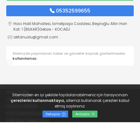
05352599655
Hacı Halil Mahallesi, İsmetpaşa Caddesi, Beşiroğlu Altın Han
Kat: 1 (BİLKAR)Gebze - KOCAELİ
aktanuslu@gmail.com
Sitemizde yayımlanan haber ve görseller kaynak gösterilmeden
kullanılamaz.
Yayın İlkeleri
Sitemizden en iyi şekilde faydalanabilmeniz için tarayıcınızın
Veri Politikası
çerezlerini kullanmaktayız,
sitemizi kullanarak çerezleri kabul
Kullanım Şartları
etmiş saylırsınız.
KVKK Aydınlatma Metni
Detaylar
Anladım
KVKK Bilgi Talep Formu
© 2022
Gebze Emek
- Tüm hakları saklıdır.