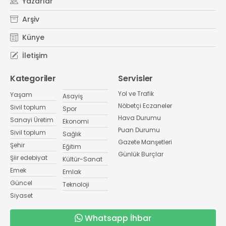
Yazarlar
Arşiv
Künye
İletişim
Kategoriler
Servisler
Yol ve Trafik
Yaşam
Asayiş
Nöbetçi Eczaneler
Sivil toplum
Spor
Hava Durumu
Sanayi Üretim
Ekonomi
Puan Durumu
Sivil toplum
Sağlık
Gazete Manşetleri
Şehir
Eğitim
Günlük Burçlar
Şiir edebiyat
Kültür-Sanat
Emek
Emlak
Güncel
Teknoloji
Siyaset
Whatsapp İhbar