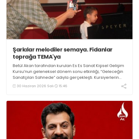
Şarkılar melodiler semaya. Fidanlar
toprağa TEMA'ya
Betül Akan tarafından kurulan Es Es Sanat Kişisel Gelişim
Kursu’nun geleneksel dönem sonu etkinliği, “Geleceğin
Sanatçıları Sahnede” adıyla gerçekleşti. Kursiyerlerin
müthiş performansları büyülerken tüm öğrenci ve
30 Haziran 2026 Salı
15:46
öğretmenler için TEMA Vakfı aracılığıyla toprağa fidan
ekildi