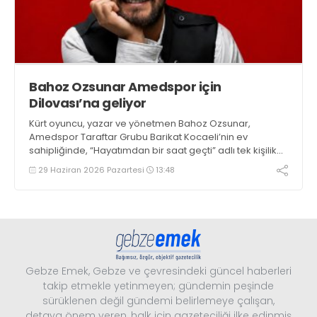
Bahoz Ozsunar Amedspor için
Dilovası’na geliyor
Kürt oyuncu, yazar ve yönetmen Bahoz Ozsunar,
Amedspor Taraftar Grubu Barikat Kocaeli’nin ev
sahipliğinde, “Hayatımdan bir saat geçti” adlı tek kişilik
gösterisiyle 24 Temmuz’da, Dilovası’nda
29 Haziran 2026 Pazartesi
13:48
Gebze Emek, Gebze ve çevresindeki güncel haberleri
takip etmekle yetinmeyen; gündemin peşinde
sürüklenen değil gündemi belirlemeye çalışan,
detaya önem veren, halk için gazeteciliği ilke edinmiş