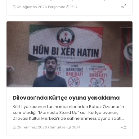
Darıca’da konser verecek
06 Ağustos 2026 Perşembe
15:17
Dilovası’nda Kürtçe oyuna yasaklama
Kürt tiyatrosunun tanınan isimlerinden Bahoz Özsunar’ın
sahnelediği “Mamoste Stand Up” adlı Kürtçe oyunun,
Dilovası Kültür Merkezi’nde sahnelenmesi, oyuna saatler
kala engellendi. Emniyet ile Belediye arasında sıkışan,
25 Temmuz 2026 Cumartesi
05:14
21.00’e doğru önü açılan oyun ileri bir tarihe ertelendi