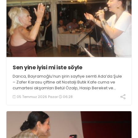
Sen yine iyisi mi iste söyle
Darıca, Bayramoğlu’nun şirin sayfiye semti Ada’da Şule
– Zafer Karasu çiftine ait Nostalji Butik Kafe cuma ve
cumartesi akşamları Betül Özalp, Hasip Bereket ve
Yaşar Ramiz Armutçuoğlu'nun sahne performansları ile
05 Temmuz 2026 Pazar
06:28
sezonu açtı. Sanatçılara, istek şarkılarında istek sahibi
de eşlik ediyor