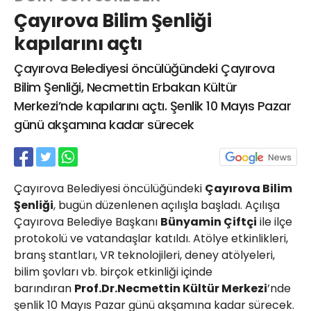
Çayırova Bilim Şenliği
kapılarını açtı
Web TV
Galeri
Yazarlar
Çayırova Belediyesi öncülüğündeki Çayırova
Bilim Şenliği, Necmettin Erbakan Kültür
Hacı Halil Mahallesi, İsmetpaşa
Merkezi’nde kapılarını açtı. Şenlik 10 Mayıs Pazar
Caddesi, Beşiroğlu Altın Han Kat: 1
(BİLKAR)Gebze - KOCAELİ
günü akşamına kadar sürecek
aktanuslu@gmail.com
Çayırova Belediyesi öncülüğündeki
Çayırova Bilim
Şenliği
, bugün düzenlenen açılışla başladı. Açılışa
Çayırova Belediye Başkanı
Bünyamin Çiftçi
ile ilçe
protokolü ve vatandaşlar katıldı. Atölye etkinlikleri,
branş stantları, VR teknolojileri, deney atölyeleri,
bilim şovları vb. birçok etkinliği içinde
barındıran
Prof.Dr.Necmettin Kültür Merkezi
’nde
şenlik 10 Mayıs Pazar günü akşamına kadar sürecek.