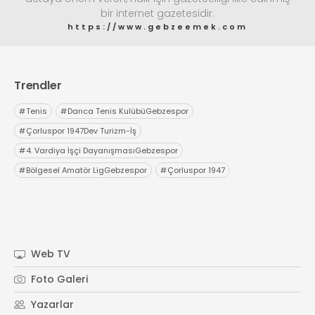
bir internet gazetesidir.
https://www.gebzeemek.com
Trendler
#
Tenis
#
Darıca Tenis KulübüGebzespor
#
Çorluspor 1947Dev Turizm-İş
#
4. Vardiya İşçi DayanışmasıGebzespor
#
Bölgesel Amatör LigGebzespor
#
Çorluspor 1947
Web TV
Foto Galeri
Yazarlar