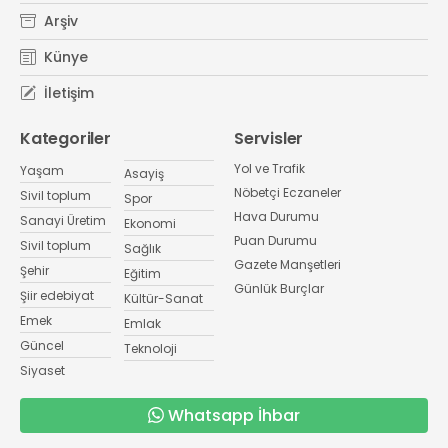
Arşiv
Künye
İletişim
Kategoriler
Servisler
Yol ve Trafik
Yaşam
Asayiş
Nöbetçi Eczaneler
Sivil toplum
Spor
Hava Durumu
Sanayi Üretim
Ekonomi
Puan Durumu
Sivil toplum
Sağlık
Gazete Manşetleri
Şehir
Eğitim
Günlük Burçlar
Şiir edebiyat
Kültür-Sanat
Emek
Emlak
Güncel
Teknoloji
Siyaset
Whatsapp İhbar