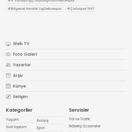
#
4. Vardiya İşçi DayanışmasıGebzespor
#
Bölgesel Amatör LigGebzespor
#
Çorluspor 1947
Web TV
Foto Galeri
Yazarlar
Arşiv
Künye
İletişim
Kategoriler
Servisler
Yol ve Trafik
Yaşam
Asayiş
Nöbetçi Eczaneler
Sivil toplum
Spor