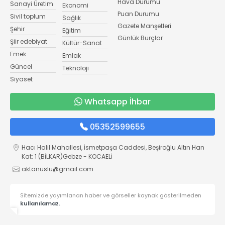
Hava Durumu
Sanayi Üretim
Ekonomi
Puan Durumu
Sivil toplum
Sağlık
Gazete Manşetleri
Şehir
Eğitim
Günlük Burçlar
Şiir edebiyat
Kültür-Sanat
Emek
Emlak
Güncel
Teknoloji
Siyaset
Whatsapp İhbar
05352599655
Hacı Halil Mahallesi, İsmetpaşa Caddesi, Beşiroğlu Altın Han
Kat: 1 (BİLKAR)Gebze - KOCAELİ
aktanuslu@gmail.com
Sitemizde yayımlanan haber ve görseller kaynak gösterilmeden
kullanılamaz.