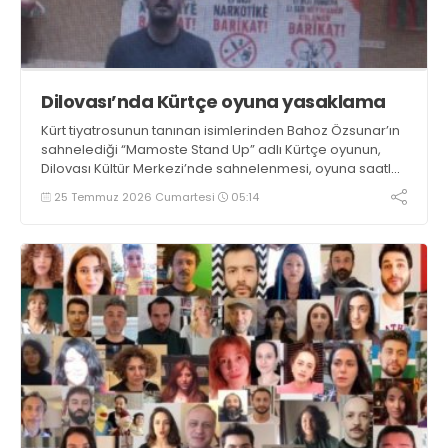
Dilovası’nda Kürtçe oyuna yasaklama
Kürt tiyatrosunun tanınan isimlerinden Bahoz Özsunar’ın
sahnelediği “Mamoste Stand Up” adlı Kürtçe oyunun,
Dilovası Kültür Merkezi’nde sahnelenmesi, oyuna saatler
kala engellendi. Emniyet ile Belediye arasında sıkışan,
25 Temmuz 2026 Cumartesi
05:14
21.00’e doğru önü açılan oyun ileri bir tarihe ertelendi