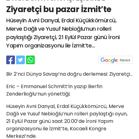
Ziyaretçi bu pazar İzmit’te
Hüseyin Avni Danyal, Erdal Küçükkömürcü,
Web TV
Galeri
Yazarlar
Merve Dağlı ve Yusuf Nebioğlu’nun rolleri
paylaştığı Ziyaretçi, 21 Eylül Pazar günü İroni
Hacı Halil Mahallesi, İsmetpaşa
Yapım organizasyonu ile İzmit’te…
Caddesi, Beşiroğlu Altın Han Kat: 1
(BİLKAR)Gebze - KOCAELİ
aktanuslu@gmail.com
Bir 2’nci Dünya Savaşı’na doğru derlemesi: Ziyaretçi…
Eric – Emmanuel Schmitt’in yazıp Berfin
Zenderlioğlu’nun yönettiği;
Hüseyin Avni Danyal, Erdal Küçükkömürcü, Merve
Dağlı ve Yusuf Nebioğlu’nun rolleri paylaştığı oyun,
21 Eylül Pazar günü saat 20.00’de İroni Yapım
organizasyonu ile İzmit’te, Kocaeli Kongre
Merkezi’nde.