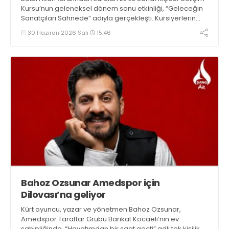
Kursu’nun geleneksel dönem sonu etkinliği, “Geleceğin
Sanatçıları Sahnede” adıyla gerçekleşti. Kursiyerlerin
müthiş performansları büyülerken tüm öğrenci ve
30 Haziran 2026 Salı
15:46
öğretmenler için TEMA Vakfı aracılığıyla toprağa fidan
ekildi
Bahoz Ozsunar Amedspor için
Dilovası’na geliyor
Kürt oyuncu, yazar ve yönetmen Bahoz Ozsunar,
Amedspor Taraftar Grubu Barikat Kocaeli’nin ev
sahipliğinde, “Hayatımdan bir saat geçti” adlı tek kişilik