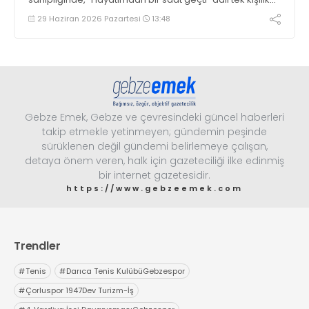
gösterisiyle 24 Temmuz’da, Dilovası’nda
29 Haziran 2026 Pazartesi
13:48
Gebze Emek, Gebze ve çevresindeki güncel haberleri
takip etmekle yetinmeyen; gündemin peşinde
sürüklenen değil gündemi belirlemeye çalışan,
detaya önem veren, halk için gazeteciliği ilke edinmiş
bir internet gazetesidir.
https://www.gebzeemek.com
Trendler
#
Tenis
#
Darıca Tenis KulübüGebzespor
#
Çorluspor 1947Dev Turizm-İş