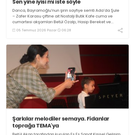
Sen yine iyisi mi iste söyle
Darıca, Bayramoğlu’nun şirin sayfiye semti Ada’da Şule
– Zafer Karasu çiftine ait Nostalji Butik Kafe cuma ve
cumartesi akşamları Betül Özalp, Hasip Bereket ve
Yaşar Ramiz Armutçuoğlu'nun sahne performansları ile
05 Temmuz 2026 Pazar
06:28
sezonu açtı. Sanatçılara, istek şarkılarında istek sahibi
de eşlik ediyor
Şarkılar melodiler semaya. Fidanlar
toprağa TEMA'ya
Betül Akan tarafından kurulan Es Es Sanat Kişisel Gelişim