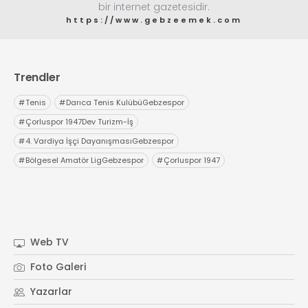
bir internet gazetesidir.
https://www.gebzeemek.com
Trendler
#
Tenis
#
Darıca Tenis KulübüGebzespor
#
Çorluspor 1947Dev Turizm-İş
#
4. Vardiya İşçi DayanışmasıGebzespor
#
Bölgesel Amatör LigGebzespor
#
Çorluspor 1947
Web TV
Foto Galeri
Yazarlar