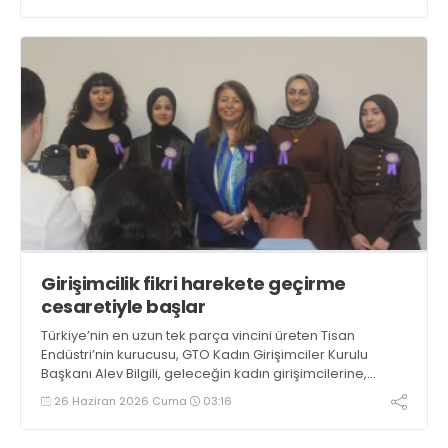
Girişimcilik fikri harekete geçirme
cesaretiyle başlar
Türkiye’nin en uzun tek parça vincini üreten Tisan
Endüstri’nin kurucusu, GTO Kadın Girişimciler Kurulu
Başkanı Alev Bilgili, geleceğin kadın girişimcilerine,
“Kusursuz olmasını beklemeyin. Girişimcilik, fikrin hareke
26 Haziran 2026 Cuma
03:16
geçirme cesaretiyle başlar” dedi