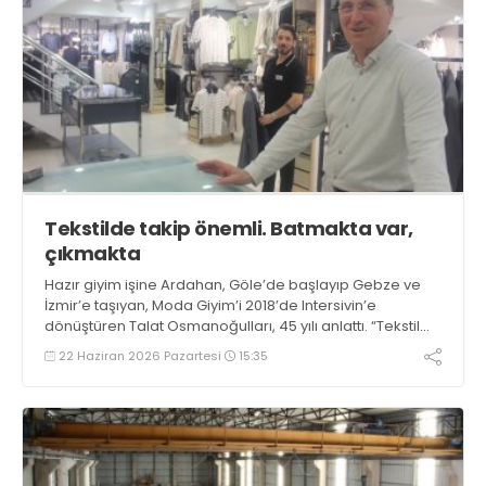
Tekstilde takip önemli. Batmakta var,
çıkmakta
Hazır giyim işine Ardahan, Göle’de başlayıp Gebze ve
İzmir’e taşıyan, Moda Giyim’i 2018’de Intersivin’e
dönüştüren Talat Osmanoğulları, 45 yılı anlattı. “Tekstil
çok dalgalı. Alırken dolar, satarken çaput. Batmakta var,
22 Haziran 2026 Pazartesi
15:35
çıkmakta” dedi