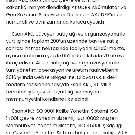
Esan Akü, 2005 yılında Çevre ve Orman
Bakanlığı’nın yetkilendirdiği AKÜDER Akümülatör ve
Geri Kazanım Sanayicileri Derneği – AKÜDER’in bir
numaralı ve aynı zamanda kurucu üyesidir.
Esan Akü, büyüyen satış ağı ve organizasyonu ile
yurt içinde toplam 200’ün üzerinde bayi ve satış
sonrası hizmet noktasında faaliyetini sürdürmekte,
ayrıca üretiminin yüzde 65’ini dört kıtada 70 ülkeye
ihraç ediyor. Artan satış ağı ve organizasyonu ile
tüm yönetim, operasyon ve üretim faaliyetlerini
2016 yılında Gebze Bölgesi’ne, Dilovası OSB’deki
modern tesislerine taşıyan Esan Akü, 45 yıllık
tecrübesiyle çevre duyarlılığı ve müşteri
memnuniyetini kendisine ilke edindi.
Esan Akü; ISO 9001 Kalite Yönetim Sistemi, ISO
14001 Çevre Yönetim Sistemi, ISO 10002 Müşteri
Memnuniyeti Yönetim Sistemi, ISO 45001 İş Sağlığı
ve Güvenliği Yönetim Sistemi belgelerine sahip. 2018