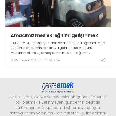
Amacımız mesleki eğitimi geliştirmek
PAGEV MTAL’nin kariyer fuarı ve mantı günü öğrenciler ile
sektörün öncülerini bir araya getirdi. Lise müdürü
Muhammet Erbaş amaçlarının mesleki eğitimi
geliştirmek olduğunu söyledi. Günün gözdesi, iki ay önce
05 Haziran 2026 Cuma
17:04
Karea Fit’i üreten Karel Kalıp oldu
Gebze Emek, Gebze ve çevresindeki güncel haberleri
takip etmekle yetinmeyen; gündemin peşinde
sürüklenen değil gündemi belirlemeye çalışan,
detaya önem veren, halk için gazeteciliği ilke edinmiş