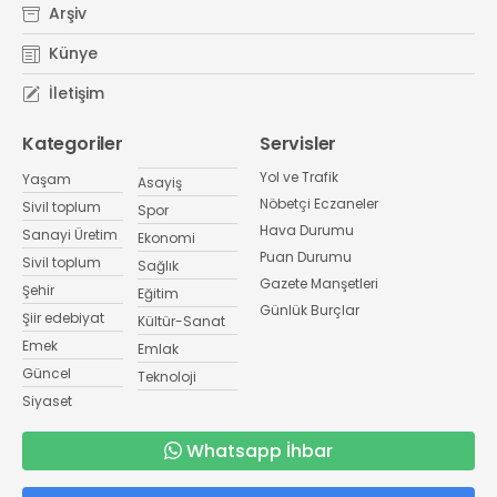
Arşiv
Künye
İletişim
Kategoriler
Servisler
Yol ve Trafik
Yaşam
Asayiş
Nöbetçi Eczaneler
Sivil toplum
Spor
Hava Durumu
Sanayi Üretim
Ekonomi
Puan Durumu
Sivil toplum
Sağlık
Gazete Manşetleri
Şehir
Eğitim
Günlük Burçlar
Şiir edebiyat
Kültür-Sanat
Emek
Emlak
Güncel
Teknoloji
Siyaset
Whatsapp İhbar