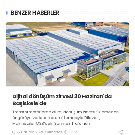
BENZER HABERLER
Dijital dönüşüm zirvesi 30 Haziran'da
Başiskele'de
Transformatörlerde dijital dönüşüm zirvesi “İzlemeden
öngörüye veriden karara” temasıyla Dilovası,
Makineciler OSB’deki Sönmez Trafo’nun
sponsorluğunda 30 Haziran Salı günü Başiskele’de,
27 Haziran 2026 Cumartesi
10:02
Wellborn Luxury Hotel’de gerçekleşecek