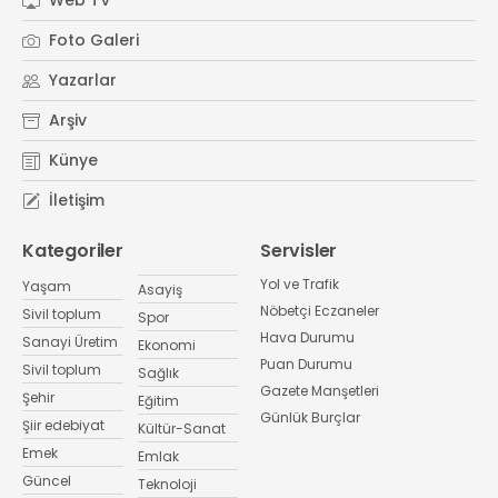
Web TV
Foto Galeri
Yazarlar
Arşiv
Künye
İletişim
Kategoriler
Servisler
Yol ve Trafik
Yaşam
Asayiş
Nöbetçi Eczaneler
Sivil toplum
Spor
Hava Durumu
Sanayi Üretim
Ekonomi
Puan Durumu
Sivil toplum
Sağlık
Gazete Manşetleri
Şehir
Eğitim
Günlük Burçlar
Şiir edebiyat
Kültür-Sanat
Emek
Emlak
Güncel
Teknoloji