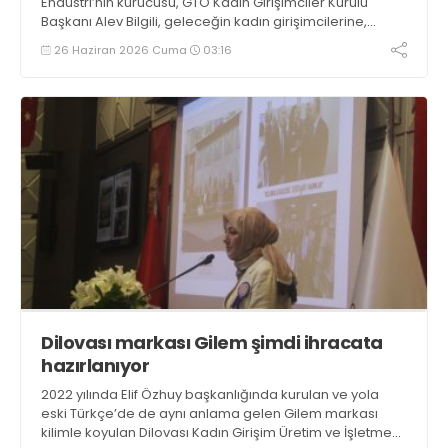
Endüstri’nin kurucusu, GTO Kadın Girişimciler Kurulu
Başkanı Alev Bilgili, geleceğin kadın girişimcilerine,
“Kusursuz olmasını beklemeyin. Girişimcilik, fikrin hareke
26 Haziran 2026 Cuma
03:16
geçirme cesaretiyle başlar” dedi
Dilovası markası Gilem şimdi ihracata
hazırlanıyor
2022 yılında Elif Özhuy başkanlığında kurulan ve yola
eski Türkçe’de de aynı anlama gelen Gilem markası
kilimle koyulan Dilovası Kadın Girişim Üretim ve İşletme