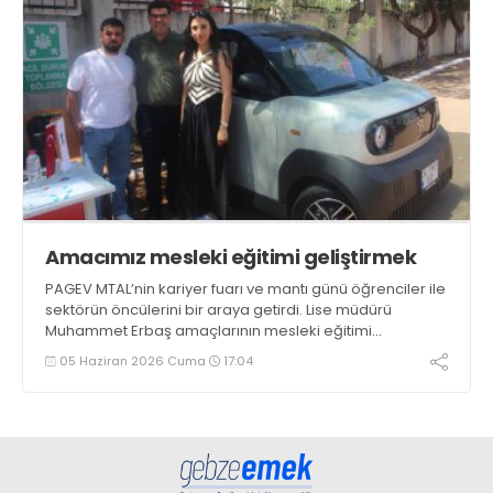
Amacımız mesleki eğitimi geliştirmek
PAGEV MTAL’nin kariyer fuarı ve mantı günü öğrenciler ile
sektörün öncülerini bir araya getirdi. Lise müdürü
Muhammet Erbaş amaçlarının mesleki eğitimi
geliştirmek olduğunu söyledi. Günün gözdesi, iki ay önce
05 Haziran 2026 Cuma
17:04
Karea Fit’i üreten Karel Kalıp oldu