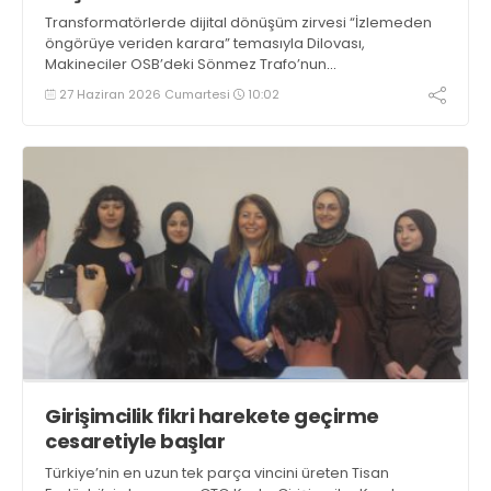
Transformatörlerde dijital dönüşüm zirvesi “İzlemeden
öngörüye veriden karara” temasıyla Dilovası,
Makineciler OSB’deki Sönmez Trafo’nun
sponsorluğunda 30 Haziran Salı günü Başiskele’de,
27 Haziran 2026 Cumartesi
10:02
Wellborn Luxury Hotel’de gerçekleşecek
Girişimcilik fikri harekete geçirme
cesaretiyle başlar
Türkiye’nin en uzun tek parça vincini üreten Tisan