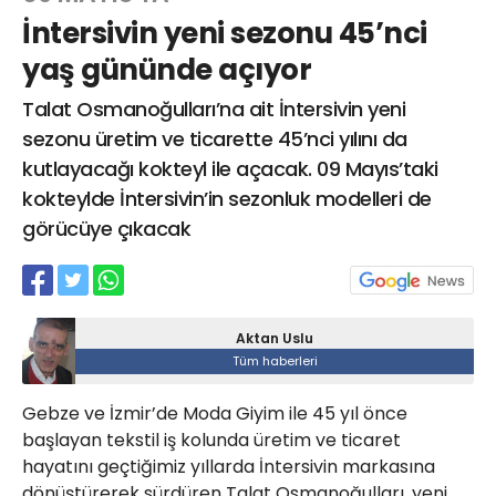
İntersivin yeni sezonu 45’nci
yaş gününde açıyor
Web TV
Galeri
Yazarlar
Talat Osmanoğulları’na ait İntersivin yeni
sezonu üretim ve ticarette 45’nci yılını da
Hacı Halil Mahallesi, İsmetpaşa
kutlayacağı kokteyl ile açacak. 09 Mayıs’taki
Caddesi, Beşiroğlu Altın Han Kat: 1
(BİLKAR)Gebze - KOCAELİ
kokteylde İntersivin’in sezonluk modelleri de
aktanuslu@gmail.com
görücüye çıkacak
Aktan Uslu
Tüm haberleri
Gebze ve İzmir’de Moda Giyim ile 45 yıl önce
başlayan tekstil iş kolunda üretim ve ticaret
hayatını geçtiğimiz yıllarda İntersivin markasına
dönüştürerek sürdüren Talat Osmanoğulları, yeni