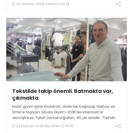
Kooperatifi dördüncü yılında sertifikalandı. İhracata
26 Haziran 2026 Cuma
02:28
hazırlanıyor
Tekstilde takip önemli. Batmakta var,
çıkmakta
Hazır giyim işine Ardahan, Göle’de başlayıp Gebze ve
İzmir’e taşıyan, Moda Giyim’i 2018’de Intersivin’e
dönüştüren Talat Osmanoğulları, 45 yılı anlattı. “Tekstil
çok dalgalı. Alırken dolar, satarken çaput. Batmakta var,
22 Haziran 2026 Pazartesi
15:35
çıkmakta” dedi