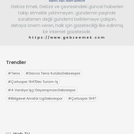
Gebze Emek, Gebze ve çevresindeki güncel haberleri
takip etmekle yetinmeyen; gündemin peşinde
sürüklenen değil gündemi belirlemeye çalışan,
detaya önem veren, halk için gazeteciliği ilke edinmiş
bir internet gazetesidir.
https://www.gebzeemek.com
Trendler
#
Tenis
#
Darıca Tenis KulübüGebzespor
#
Çorluspor 1947Dev Turizm-İş
#
4. Vardiya İşçi DayanışmasıGebzespor
#
Bölgesel Amatör LigGebzespor
#
Çorluspor 1947