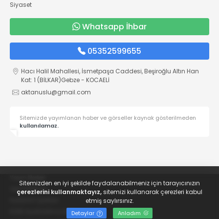
Siyaset
Whatsapp İhbar
05352599655
Hacı Halil Mahallesi, İsmetpaşa Caddesi, Beşiroğlu Altın Han
Kat: 1 (BİLKAR)Gebze - KOCAELİ
aktanuslu@gmail.com
Sitemizde yayımlanan haber ve görseller kaynak gösterilmeden
kullanılamaz.
Yayın İlkeleri
Sitemizden en iyi şekilde faydalanabilmeniz için tarayıcınızın
Veri Politikası
çerezlerini kullanmaktayız,
sitemizi kullanarak çerezleri kabul
Kullanım Şartları
etmiş saylırsınız.
KVKK Aydınlatma Metni
Detaylar
Anladım