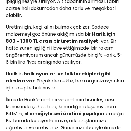
ipliği iğnesiyle sırılıyor. Alt tabanının sırması, tabiri
caizse halı dokumadan daha zorlu ve meşakkatli
olabilir.
Üretimi için, keçi kılını bulmak çok zor. Sadece
malzemeyi göz önüne aldığımızda bir
Harik için
800 – 1000 TL arası bir üretim maliyeti
var. Bir
hafta süren işçiliğini ilave ettiğimizde, bir rakam
öngöremiyorum ancak günümüzde bir çift Harik, 5-
6 bin lira fiyat aralığında satılıyor.
Harik’in
halk oyunları ve folklor ekipleri gibi
alıcıları var
. Birçok dernekte, bazı organizasyonları
için talepte bulunuyor.
İlimizde Harik’e üretimi ve üretimin ticarileşmesi
konusunda çok sahip çıkılmadığını düşünüyorum.
Bitlis’te,
el emeğiyle seri üretimi yapılıyor
örneğin.
Biz burada kursiyerlerimize, arkadaşlarımıza
öğretiyor ve üretiyoruz. Günümüz itibariyle ilimizde