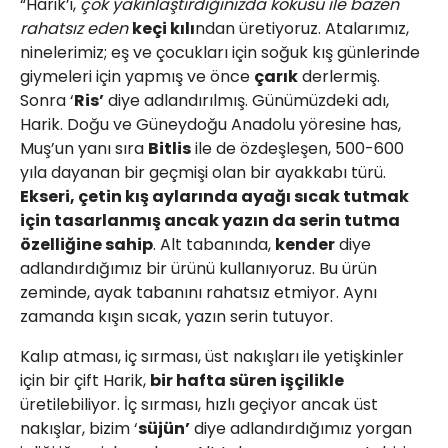
“Harik’i,
çok yakınlaştırdığınızda kokusu ile bazen
rahatsız eden
keçi kılı
ndan üretiyoruz. Atalarımız,
ninelerimiz; eş ve çocukları için soğuk kış günlerinde
giymeleri için yapmış ve önce
çarık
derlermiş.
Sonra ‘
Ris’
diye adlandırılmış. Günümüzdeki adı,
Harik. Doğu ve Güneydoğu Anadolu yöresine has,
Muş’un yanı sıra
Bitlis
ile de özdeşleşen, 500-600
yıla dayanan bir geçmişi olan bir ayakkabı türü.
Ekseri, çetin kış aylarında ayağı sıcak tutmak
için tasarlanmış ancak yazın da serin tutma
özelliğine sahip
. Alt tabanında,
kender
diye
adlandırdığımız bir ürünü kullanıyoruz. Bu ürün
zeminde, ayak tabanını rahatsız etmiyor. Aynı
zamanda kışın sıcak, yazın serin tutuyor.
Kalıp atması, iç sırması, üst nakışları ile yetişkinler
için bir çift Harik,
bir hafta süren işçilikle
üretilebiliyor. İç sırması, hızlı geçiyor ancak üst
nakışlar, bizim ‘
süjün’
diye adlandırdığımız yorgan