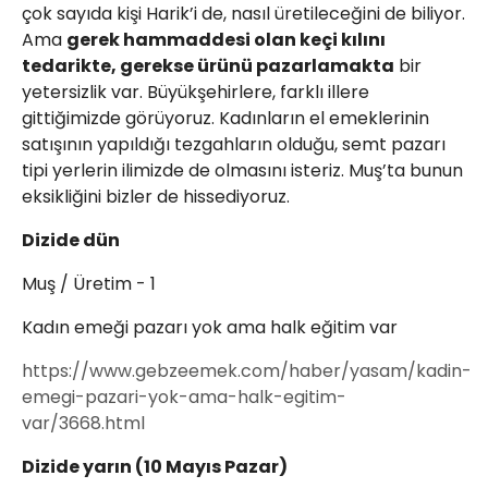
çok sayıda kişi Harik’i de, nasıl üretileceğini de biliyor.
Ama
gerek hammaddesi olan keçi kılını
tedarikte, gerekse ürünü pazarlamakta
bir
yetersizlik var. Büyükşehirlere, farklı illere
gittiğimizde görüyoruz. Kadınların el emeklerinin
satışının yapıldığı tezgahların olduğu, semt pazarı
tipi yerlerin ilimizde de olmasını isteriz. Muş’ta bunun
eksikliğini bizler de hissediyoruz.
Dizide dün
Muş / Üretim - 1
Kadın emeği pazarı yok ama halk eğitim var
https://www.gebzeemek.com/haber/yasam/kadin-
emegi-pazari-yok-ama-halk-egitim-
var/3668.html
Dizide yarın (10 Mayıs Pazar)