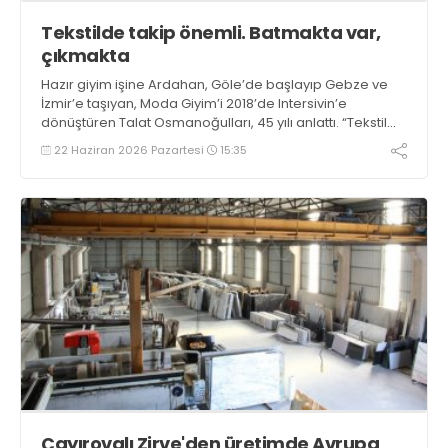
Tekstilde takip önemli. Batmakta var,
çıkmakta
Hazır giyim işine Ardahan, Göle’de başlayıp Gebze ve
İzmir’e taşıyan, Moda Giyim’i 2018’de Intersivin’e
dönüştüren Talat Osmanoğulları, 45 yılı anlattı. “Tekstil
çok dalgalı. Alırken dolar, satarken çaput. Batmakta var,
22 Haziran 2026 Pazartesi
15:35
çıkmakta” dedi
Çayırovalı Zirve'den üretimde Avrupa