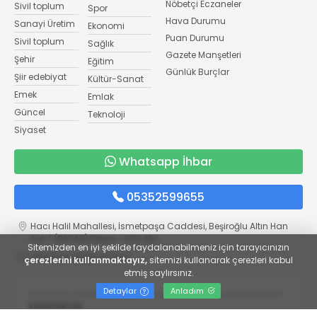
Nöbetçi Eczaneler
Sivil toplum
Spor
Hava Durumu
Sanayi Üretim
Ekonomi
Puan Durumu
Sivil toplum
Sağlık
Gazete Manşetleri
Şehir
Eğitim
Günlük Burçlar
Şiir edebiyat
Kültür-Sanat
Emek
Emlak
Güncel
Teknoloji
Siyaset
Whatsapp İhbar
05352599655
Hacı Halil Mahallesi, İsmetpaşa Caddesi, Beşiroğlu Altın Han
Kat: 1 (BİLKAR)Gebze - KOCAELİ
Sitemizden en iyi şekilde faydalanabilmeniz için tarayıcınızın
aktanuslu@gmail.com
çerezlerini kullanmaktayız,
sitemizi kullanarak çerezleri kabul
etmiş saylırsınız.
Detaylar
Anladım
Sitemizde yayımlanan haber ve görseller kaynak gösterilmeden
kullanılamaz.