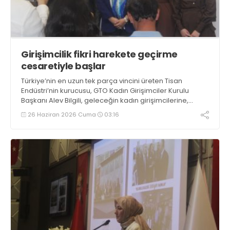
Girişimcilik fikri harekete geçirme
cesaretiyle başlar
Türkiye’nin en uzun tek parça vincini üreten Tisan
Endüstri’nin kurucusu, GTO Kadın Girişimciler Kurulu
Başkanı Alev Bilgili, geleceğin kadın girişimcilerine,
“Kusursuz olmasını beklemeyin. Girişimcilik, fikrin hareke
26 Haziran 2026 Cuma
03:16
geçirme cesaretiyle başlar” dedi