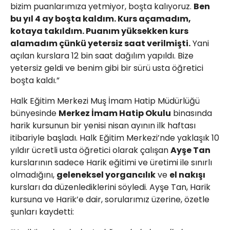
bizim puanlarımıza yetmiyor, boşta kalıyoruz.
Ben
bu yıl 4 ay boşta kaldım. Kurs açamadım,
kotaya takıldım. Puanım yüksekken kurs
alamadım çünkü yetersiz saat verilmişti.
Yani
açılan kurslara 12 bin saat dağılım yapıldı. Bize
yetersiz geldi ve benim gibi bir sürü usta öğretici
boşta kaldı.”
Halk Eğitim Merkezi Muş İmam Hatip Müdürlüğü
bünyesinde
Merkez İmam Hatip Okulu
binasında
harik kursunun bir yenisi nisan ayının ilk haftası
itibariyle başladı. Halk Eğitim Merkezi’nde yaklaşık 10
yıldır ücretli usta öğretici olarak çalışan
Ayşe Tan
kurslarının sadece Harik eğitimi ve üretimi ile sınırlı
olmadığını,
geleneksel yorgancılık
ve
el nakışı
kursları da düzenlediklerini söyledi. Ayşe Tan, Harik
kursuna ve Harik’e dair, sorularımız üzerine, özetle
şunları kaydetti: