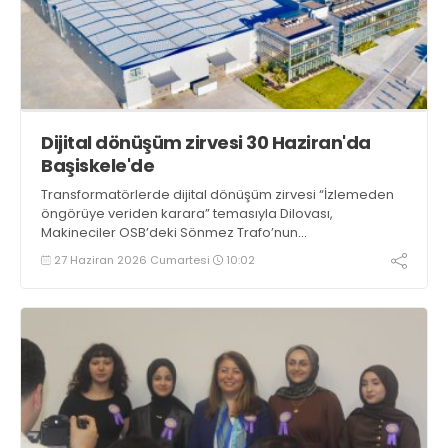
Dijital dönüşüm zirvesi 30 Haziran'da
Başiskele'de
Transformatörlerde dijital dönüşüm zirvesi “İzlemeden
öngörüye veriden karara” temasıyla Dilovası,
Makineciler OSB’deki Sönmez Trafo’nun
sponsorluğunda 30 Haziran Salı günü Başiskele’de,
27 Haziran 2026 Cumartesi
10:02
Wellborn Luxury Hotel’de gerçekleşecek