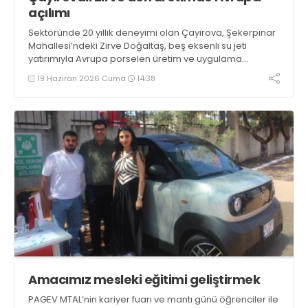
açılımı
Sektöründe 20 yıllık deneyimi olan Çayırova, Şekerpınar
Mahallesi’ndeki Zirve Doğaltaş, beş eksenli su jeti
yatırımıyla Avrupa porselen üretim ve uygulama
modelini başlattı. Yeni ürünler, gösteri odasında teşhire
19 Haziran 2026 Cuma
14:38
açıldı
Amacımız mesleki eğitimi geliştirmek
PAGEV MTAL’nin kariyer fuarı ve mantı günü öğrenciler ile