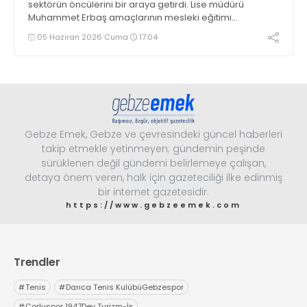
sektörün öncülerini bir araya getirdi. Lise müdürü
Muhammet Erbaş amaçlarının mesleki eğitimi
geliştirmek olduğunu söyledi. Günün gözdesi, iki ay önce
05 Haziran 2026 Cuma
17:04
Karea Fit’i üreten Karel Kalıp oldu
Gebze Emek, Gebze ve çevresindeki güncel haberleri
takip etmekle yetinmeyen; gündemin peşinde
sürüklenen değil gündemi belirlemeye çalışan,
detaya önem veren, halk için gazeteciliği ilke edinmiş
bir internet gazetesidir.
https://www.gebzeemek.com
Trendler
#
Tenis
#
Darıca Tenis KulübüGebzespor
#
Çorluspor 1947Dev Turizm-İş