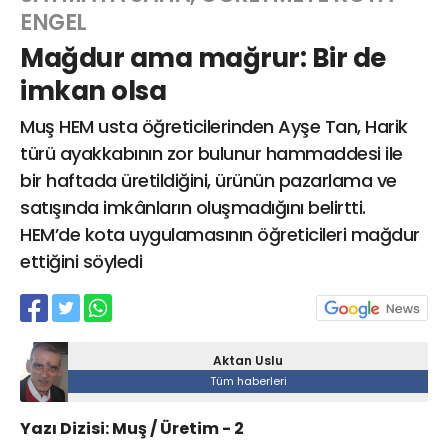
ENGEL
Mağdur ama mağrur: Bir de
Web TV
Galeri
Yazarlar
imkan olsa
Muş HEM usta öğreticilerinden Ayşe Tan, Harik
Hacı Halil Mahallesi, İsmetpaşa
Caddesi, Beşiroğlu Altın Han Kat: 1
türü ayakkabının zor bulunur hammaddesi ile
(BİLKAR)Gebze - KOCAELİ
bir haftada üretildiğini, ürünün pazarlama ve
aktanuslu@gmail.com
satışında imkânların oluşmadığını belirtti.
HEM’de kota uygulamasının öğreticileri mağdur
ettiğini söyledi
Aktan Uslu
Tüm haberleri
Yazı Dizisi: Muş / Üretim - 2