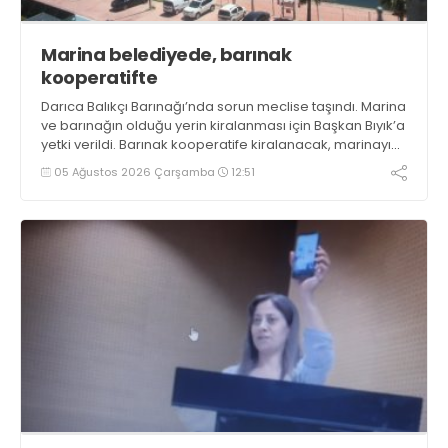
Marina belediyede, barınak
kooperatifte
Darıca Balıkçı Barınağı’nda sorun meclise taşındı. Marina
ve barınağın olduğu yerin kiralanması için Başkan Bıyık’a
yetki verildi. Barınak kooperatife kiralanacak, marinayı
belediye işletecek. Bıyık , “Barınağı belediye işletecek”
05 Ağustos 2026 Çarşamba
12:51
demişti