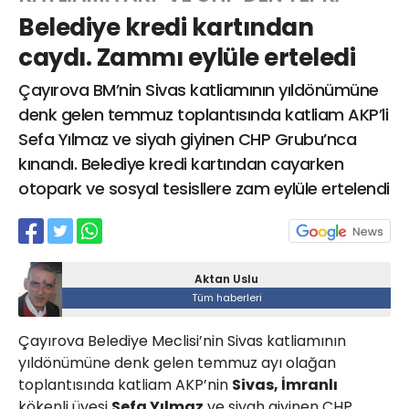
Belediye kredi kartından
caydı. Zammı eylüle erteledi
Web TV
Galeri
Yazarlar
Çayırova BM’nin Sivas katliamının yıldönümüne
denk gelen temmuz toplantısında katliam AKP’li
Hacı Halil Mahallesi, İsmetpaşa
Sefa Yılmaz ve siyah giyinen CHP Grubu’nca
Caddesi, Beşiroğlu Altın Han Kat: 1
(BİLKAR)Gebze - KOCAELİ
kınandı. Belediye kredi kartından cayarken
aktanuslu@gmail.com
otopark ve sosyal tesisllere zam eylüle ertelendi
Aktan Uslu
Tüm haberleri
Çayırova Belediye Meclisi’nin Sivas katliamının
yıldönümüne denk gelen temmuz ayı olağan
toplantısında katliam AKP’nin
Sivas, İmranlı
kökenli üyesi
Sefa Yılmaz
ve siyah giyinen CHP