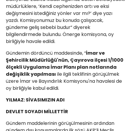
müdürlüklere, ‘Kendi cephenizden artı ve eksi
değişmesini istediğiniz yönler var mı?’ diye yazı
yazdı. Komisyonumuz bu konuda çalışacak,
gündeme geliş sebebi budur” diyerek
bilgilendirmede bulundu. Önerge komisyona, oy
birliğiyle havale edildi.
Gündemin dördüncü maddesinde, “
İmar ve
Şehircilik Müdürlüğü'nün, Çayırova ilçesi 1/1000
ölçekli Uygulama İmar Planı plan notlarında
değişiklik yapılması
ile ilgili teklifinin görüşülmek
üzere İmar ve Bayındırlık Komisyonu'na havalesi de
oy birliğiyle kabul edildi.
YILMAZ: SİVASIMIZIN ADI
DEVLET SOYADI MİLLETTİR
Gündem maddelerinin görüşülmesinin ardından
gündem dışı konuşmalarda ilk sözü AKP’li Meclis