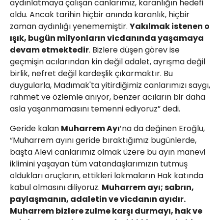
aydınlatmaya çalışan canlarımız, karanlığın hedefi
oldu. Ancak tarihin hiçbir anında karanlık, hiçbir
zaman aydınlığı yenememiştir.
Yakılmak istenen o
ışık, bugün milyonların vicdanında yaşamaya
devam etmektedir
. Bizlere düşen görev ise
geçmişin acılarından kin değil adalet, ayrışma değil
birlik, nefret değil kardeşlik çıkarmaktır. Bu
duygularla, Madımak'ta yitirdiğimiz canlarımızı saygı,
rahmet ve özlemle anıyor, benzer acıların bir daha
asla yaşanmamasını temenni ediyoruz” dedi.
Geride kalan
Muharrem Ayı
’na da değinen Eroğlu,
“Muharrem ayını geride bıraktığımız bugünlerde,
başta Alevi canlarımız olmak üzere bu ayın manevi
iklimini yaşayan tüm vatandaşlarımızın tutmuş
oldukları oruçların, ettikleri lokmaların Hak katında
kabul olmasını diliyoruz.
Muharrem ayı; sabrın,
paylaşmanın, adaletin ve vicdanın ayıdır.
Muharrem bizlere zulme karşı durmayı, hak ve