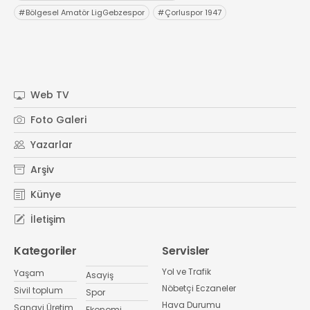
#
Bölgesel Amatör LigGebzespor
#
Çorluspor 1947
Web TV
Foto Galeri
Yazarlar
Arşiv
Künye
İletişim
Kategoriler
Servisler
Yol ve Trafik
Yaşam
Asayiş
Nöbetçi Eczaneler
Sivil toplum
Spor
Hava Durumu
Sanayi Üretim
Ekonomi