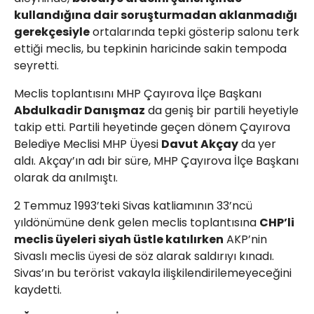
kullandığına dair soruşturmadan aklanmadığı
gerekçesiyle
ortalarında tepki gösterip salonu terk
ettiği meclis, bu tepkinin haricinde sakin tempoda
seyretti.
Meclis toplantısını MHP Çayırova İlçe Başkanı
Abdulkadir Danışmaz
da geniş bir partili heyetiyle
takip etti. Partili heyetinde geçen dönem Çayırova
Belediye Meclisi MHP Üyesi
Davut Akçay
da yer
aldı. Akçay’ın adı bir süre, MHP Çayırova İlçe Başkanı
olarak da anılmıştı.
2 Temmuz 1993’teki Sivas katliamının 33’ncü
yıldönümüne denk gelen meclis toplantısına
CHP’li
meclis üyeleri siyah üstle katılırken
AKP’nin
Sivaslı meclis üyesi de söz alarak saldırıyı kınadı.
Sivas’ın bu terörist vakayla ilişkilendirilemeyeceğini
kaydetti.