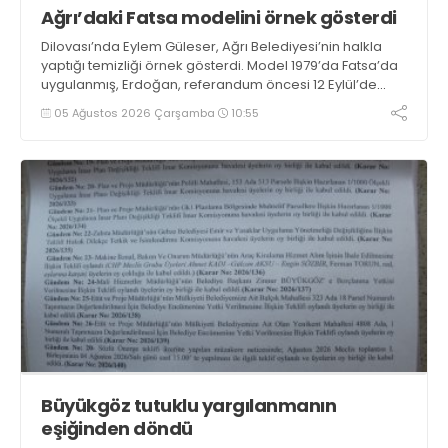
Ağrı’daki Fatsa modelini örnek gösterdi
Dilovası’nda Eylem Güleser, Ağrı Belediyesi’nin halkla
yaptığı temizliği örnek gösterdi. Model 1979’da Fatsa’da
uygulanmış, Erdoğan, referandum öncesi 12 Eylül’de
öldürülenlerin son mektuplarını okuyup ağlarken yetkiyi
05 Ağustos 2026 Çarşamba
10:55
aldıktan sonra Fatsalıların Sönmez'den zulüm çektiğini
iddia etmişti
Büyükgöz tutuklu yargılanmanın
eşiğinden döndü