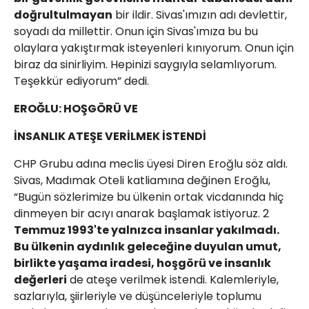
doğrultulmayan
bir ildir. Sivas'ımızın adı devlettir,
soyadı da millettir. Onun için Sivas'ımıza bu bu
olaylara yakıştırmak isteyenleri kınıyorum. Onun için
biraz da sinirliyim. Hepinizi saygıyla selamlıyorum.
Teşekkür ediyorum” dedi.
EROĞLU: HOŞGÖRÜ VE
İNSANLIK ATEŞE VERİLMEK İSTENDİ
CHP Grubu adına meclis üyesi Diren Eroğlu söz aldı.
Sivas, Madımak Oteli katliamına değinen Eroğlu,
“Bugün sözlerimize bu ülkenin ortak vicdanında hiç
dinmeyen bir acıyı anarak başlamak istiyoruz. 2
Temmuz 1993'te yalnızca insanlar yakılmadı.
Bu ülkenin aydınlık geleceğine duyulan umut,
birlikte yaşama iradesi, hoşgörü ve insanlık
değerleri
de ateşe verilmek istendi. Kalemleriyle,
sazlarıyla, şiirleriyle ve düşünceleriyle toplumu