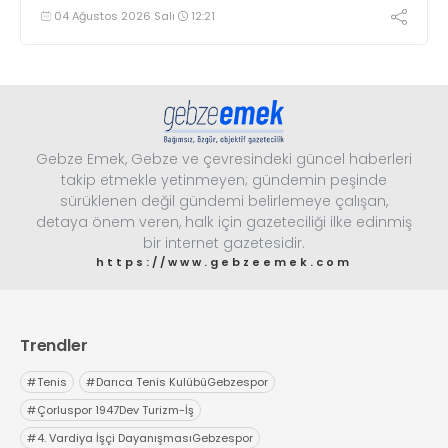
Tuzla belki de Türkiye'de Computational Municipalism
04 Ağustos 2026 Salı
12:21
anlayışının ilk gerçek uygulama alanlarından biri hâline
gelebilir.
Gebze Emek, Gebze ve çevresindeki güncel haberleri
takip etmekle yetinmeyen; gündemin peşinde
sürüklenen değil gündemi belirlemeye çalışan,
detaya önem veren, halk için gazeteciliği ilke edinmiş
bir internet gazetesidir.
https://www.gebzeemek.com
Trendler
#
Tenis
#
Darıca Tenis KulübüGebzespor
#
Çorluspor 1947Dev Turizm-İş
#
4. Vardiya İşçi DayanışmasıGebzespor