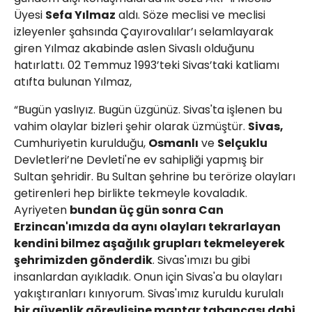
Üyesi
Sefa Yılmaz
aldı. Söze meclisi ve meclisi
izleyenler şahsında Çayırovalılar’ı selamlayarak
giren Yılmaz akabinde aslen Sivaslı olduğunu
hatırlattı. 02 Temmuz 1993’teki Sivas’taki katliamı
atıfta bulunan Yılmaz,
“Bugün yaslıyız. Bugün üzgünüz. Sivas'ta işlenen bu
vahim olaylar bizleri şehir olarak üzmüştür.
Sivas,
Cumhuriyetin kurulduğu,
Osmanlı
ve
Selçuklu
Devletleri’ne Devleti'ne ev sahipliği yapmış bir
Sultan şehridir. Bu Sultan şehrine bu terörize olayları
getirenleri hep birlikte tekmeyle kovaladık.
Ayriyeten
bundan üç gün sonra Can
Erzincan'ımızda da aynı olayları tekrarlayan
kendini bilmez aşağılık grupları tekmeleyerek
şehrimizden gönderdik
. Sivas'ımızı bu gibi
insanlardan ayıkladık. Onun için Sivas'a bu olayları
yakıştıranları kınıyorum. Sivas'ımız kuruldu kurulalı
bir güvenlik görevlisine mantar tabancası dahi