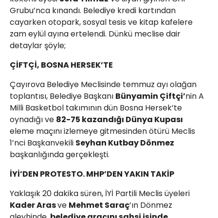
Grubu’nca kınandı. Belediye kredi kartından
cayarken otopark, sosyal tesis ve kitap kafelere
zam eylül ayına ertelendi. Dünkü meclise dair
detaylar şöyle;
ÇİFTÇİ, BOSNA HERSEK’TE
Çayırova Belediye Meclisinde temmuz ayı olağan
toplantısı, Belediye Başkanı
Bünyamin Çiftçi’
nin A
Milli Basketbol takımının dün Bosna Hersek’te
oynadığı ve
82-75 kazandığı Dünya Kupası
eleme maçını izlemeye gitmesinden ötürü Meclis
1’nci Başkanvekili
Seyhan Kutbay Dönmez
başkanlığında gerçekleşti.
İYİ’DEN PROTESTO. MHP’DEN YAKIN TAKİP
Yaklaşık 20 dakika süren, İYİ Partili Meclis üyeleri
Kader Aras
ve
Mehmet Saraç
’ın Dönmez
aleyhinde,
belediye aracını şahsi işinde