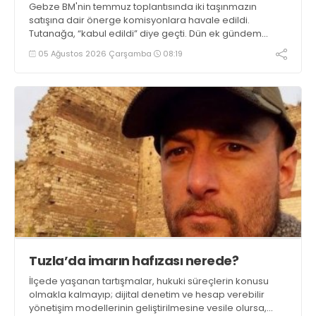
Gebze BM'nin temmuz toplantısında iki taşınmazın
satışına dair önerge komisyonlara havale edildi.
Tutanağa, “kabul edildi” diye geçti. Dün ek gündem
maddesiyle fiili durum düzeltilmesine gidildi. Ola ki yerler
05 Ağustos 2026 Çarşamba
08:19
satılsa Zinnur Büyükgöz ileride delil karartmasın diye,
tutuklu yargılanabilirdi
Tuzla’da imarın hafızası nerede?
İlçede yaşanan tartışmalar, hukuki süreçlerin konusu
olmakla kalmayıp; dijital denetim ve hesap verebilir
yönetişim modellerinin geliştirilmesine vesile olursa,