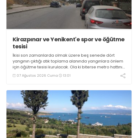
Kirazpınar ve Yenikent'e spor ve öğütme
tesisi
İkisi son zamanlarda olmak üzere beş senede dört
yangının çıktığı atık toplama alanında yangınlara önlem
için öğütme tesisi kurulacak. Ola ki biterse metro hattının
hafriyatının stoklandığı Yenikent’te hafriyat kalkınca spor
07 Ağustos 2026 Cuma
13:01
tesisi kurulacak