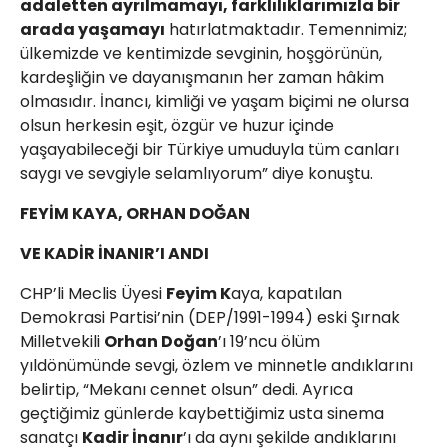
adaletten ayrılmamayı, farklılıklarımızla bir
arada yaşamayı
hatırlatmaktadır. Temennimiz;
ülkemizde ve kentimizde sevginin, hoşgörünün,
kardeşliğin ve dayanışmanın her zaman hâkim
olmasıdır. İnancı, kimliği ve yaşam biçimi ne olursa
olsun herkesin eşit, özgür ve huzur içinde
yaşayabileceği bir Türkiye umuduyla tüm canları
saygı ve sevgiyle selamlıyorum” diye konuştu.
FEYİM KAYA, ORHAN DOĞAN
VE KADİR İNANIR’I ANDI
CHP’li Meclis Üyesi
Feyim K
aya, kapatılan
Demokrasi Partisi’nin (DEP/1991-1994) eski Şırnak
Milletvekili
Orhan Doğan
’ı 19’ncu ölüm
yıldönümünde sevgi, özlem ve minnetle andıklarını
belirtip, “Mekanı cennet olsun” dedi. Ayrıca
geçtiğimiz günlerde kaybettiğimiz usta sinema
sanatçı
Kadir İnanır
’ı da aynı şekilde andıklarını