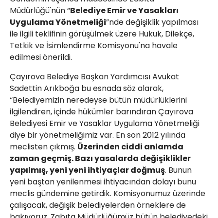
Müdürlüğü'nün “
Belediye Emir ve Yasakları
Uygulama Yönetmeliği
”nde değişiklik yapılması
ile ilgili teklifinin görüşülmek üzere Hukuk, Dilekçe,
Tetkik ve İsimlendirme Komisyonu'na havale
edilmesi önerildi.
Çayırova Belediye Başkan Yardımcısı Avukat
Sadettin Arıkboğa bu esnada söz alarak,
“Belediyemizin neredeyse bütün müdürlüklerini
ilgilendiren, içinde hükümler barındıran Çayırova
Belediyesi Emir ve Yasaklar Uygulama Yönetmeliği
diye bir yönetmeliğimiz var. En son 2012 yılında
meclisten çıkmış.
Üzerinden ciddi anlamda
zaman geçmiş. Bazı yasalarda değişiklikler
yapılmış, yeni yeni ihtiyaçlar doğmuş
. Bunun
yeni baştan yenilenmesi ihtiyacından dolayı bunu
meclis gündemine getirdik. Komisyonumuz üzerinde
çalışacak, değişik belediyelerden örneklere de
bakıyoruz. Zabıta Müdürlüğümüz bütün belediyedeki