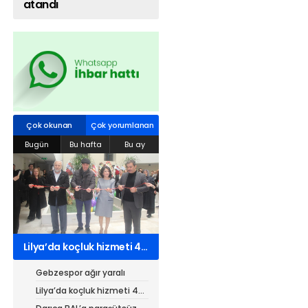
atandı
Web TV
Galeri
Yazarlar
Hacı Halil Mahallesi, İsmetpaşa
Caddesi, Beşiroğlu Altın Han Kat: 1
(BİLKAR)Gebze - KOCAELİ
Çok okunan
Çok yorumlanan
aktanuslu@gmail.com
Bugün
Bu hafta
Bu ay
Lilya’da koçluk hizmeti 4
kurumdan 7 belgeli
Gebzespor ağır yaralı
Lilya’da koçluk hizmeti 4
kurumdan 7 belgeli