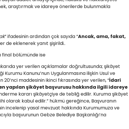
ek, araştırmak ve idareye önerilerde bulunmakla
ak
” ifadesinin ardından çok sayıda “
Ancak, ama, fakat,
r de eklenerek yanıt şişirildi..
lı final bölümünde ise
yukarıda yer verilen açıklamalar doğrultusunda; şikâyet
i Kurumu Kanunu’nun Uygulanmasına ilişkin Usul ve
 20’nci maddesinin ikinci fıkrasında yer verilen, “
İdari
en yapılan şikâyet başvurusu hakkında ilgili idareye
nderme kararı şikâyetçiye de tebliğ edilir. Kuruma şikâyet
tarihi olarak kabul edilir.” hükmü gereğince, Başvuranın
inin incelenip yasal mevzuat hakkında Kurumumuza ve
acıyla başvurunun Gebze Belediye Başkanlığı’na