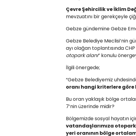
Çevre Şehircilik ve İklim De
mevzuatını bir gerekçeyle çi
Gebze gündemine Gebze Emek
Gebze Belediye Meclisi’nin
ayı olağan toplantısında CH
otopark alanı
” konulu önergey
İlgili önergede;
“Gebze Belediyemiz uhdesind
oranı hangi kriterlere göre
Bu oran yaklaşık bölge ortala
7’nin üzerinde midir?
Bölgemizde sosyal hayatın i
vatandaşlarımıza otopark h
yeri oranının bölge ortal