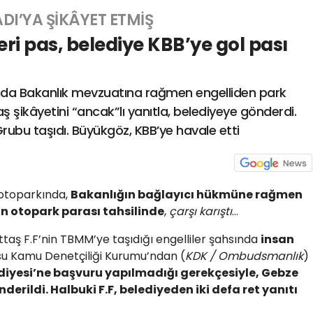
DI’YA ŞİKÂYET ETMİŞ
ri pas, belediye KBB’ye gol pası
nda Bakanlık mevzuatına rağmen engelliden park
ş şikâyetini “ancak”lı yanıtla, belediyeye gönderdi.
bu taşıdı. Büyükgöz, KBB’ye havale etti
 otoparkında,
Bakanlığın bağlayıcı hükmüne rağmen
n otopark parası tahsilinde
,
çarşı karıştı
…
rttaş F.F’nin TBMM’ye taşıdığı engelliler şahsında
insan
u Kamu Denetçiliği Kurumu’ndan (
KDK / Ombudsmanlık
)
diyesi’ne başvuru yapılmadığı gerekçesiyle, Gebze
derildi. Halbuki F.F, belediyeden iki defa ret yanıtı