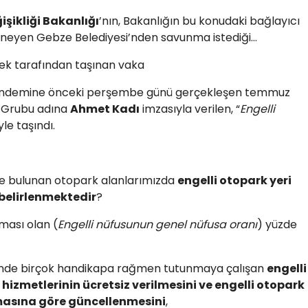
ğişikliği Bakanlığı
’nın, Bakanlığın bu konudaki bağlayıcı
ğneyen Gebze Belediyesi’nden savunma istediği…
 tarafından taşınan vaka
 gündemine önceki perşembe günü gerçekleşen temmuz
P Grubu adına
Ahmet Kadı
imzasıyla verilen, “
Engelli
le taşındı.
e bulunan otopark alanlarımızda
engelli otopark yeri
 belirlenmektedir
?
ması olan (
Engelli nüfusunun genel nüfusa oranı
) yüzde
çinde birçok handikapa rağmen tutunmaya çalışan
engelli
izmetlerinin ücretsiz verilmesini ve engelli otopark
amasına göre güncellenmesini
,