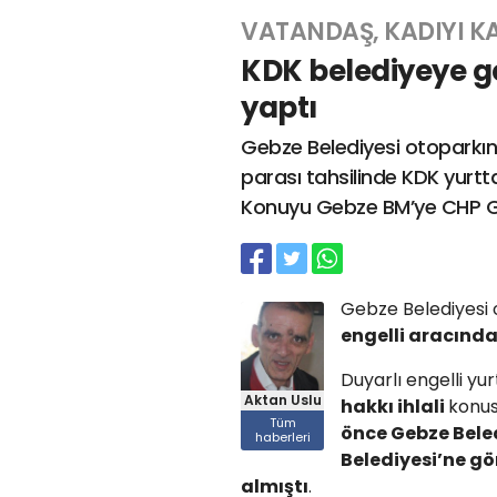
VATANDAŞ, KADIYI KA
KDK belediyeye ge
yaptı
Gebze Belediyesi otoparkı
parası tahsilinde KDK yurtta
Konuyu Gebze BM’ye CHP Gru
Gebze Belediyesi
engelli aracında
Duyarlı engelli yu
Aktan Uslu
hakkı ihlali
konus
Tüm
önce Gebze Bele
haberleri
Belediyesi’ne gön
almıştı
.