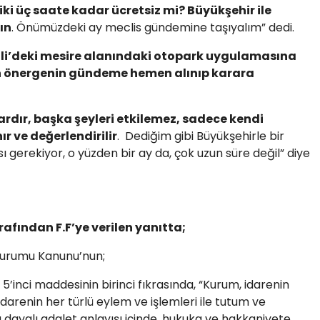
iki üç saate kadar ücretsiz mi? Büyükşehir ile
ın
. Önümüzdeki ay meclis gündemine taşıyalım” dedi.
tli’deki mesire alanındaki otopark uygulamasına
en önergenin gündeme hemen alınıp karara
vardır, başka şeyleri etkilemez, sadece kendi
ır ve değerlendirilir
. Dediğim gibi Büyükşehirle bir
ı gerekiyor, o yüzden bir ay da, çok uzun süre değil” diye
fından F.F’ye verilen yanıtta;
 Kurumu Kanunu’nun;
lı 5’inci maddesinin birinci fıkrasında, “Kurum, idarenin
ne, idarenin her türlü eylem ve işlemleri ile tutum ve
a dayalı adalet anlayışı içinde, hukuka ve hakkaniyete