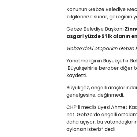
Konunun Gebze Belediye Mecl
bilgilerinize sunar, gereğinin y
Gebze Belediye Başkanı
Zinn
asgari yüzde 5’lik alanın en
Gebze’deki otoparkın Gebze 
Yönetmeliğinin Büyükşehir Bele
Büyükşehirle beraber diğer ta
kaydetti.
Büyükgöz, engelli araçlarınd
genelgesine, değinmedi.
CHP’li meclis üyesi Ahmet Kad
net. Gebze’de engelli ortalamas
daha açıyor, bu vatandaşları
oylansın isteriz” dedi.