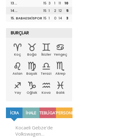
13.
15
3
1
11
10
UZUNKÖPRÜSPOR
14.
15
1
2
12
5
LÜLEBURGAZSPOR
15. BABAESKİSPOR
15
1
0
14
3
BURÇLAR
Koç
Boğa
İkizler
Yengeç
Aslan
Başak
Terazi
Akrep
Yay
Oğlak
Kova
Balık