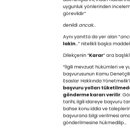
uygunluk yönlerinden incelem
görevlidir”
denildi
ancak
…
Aynı yanıtta da yer alan “
anc
lakin
…” nitelikli başka maddele
Dilekçenin “
Karar
” ara başlık
“İlgili mevzuat hükümleri ve 
başvurusunun Kamu Denetçiliğ
Esaslar Hakkında Yönetmelik’in
başvuru yolları tüketilmed
gönderme kararı verilir
. Gö
tarihi, ilgili idareye başvuru 
bahse konu iddia ve talepler
başvurana bilgi verilmesi am
gönderilmesine hükmedilip…