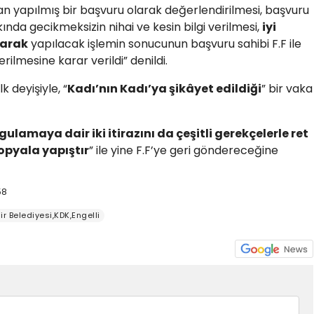
 yapılmış bir başvuru olarak değerlendirilmesi, başvuru
ında gecikmeksizin nihai ve kesin bilgi verilmesi,
iyi
larak
yapılacak işlemin sonucunun başvuru sahibi F.F ile
ilmesine karar verildi” denildi.
 deyişiyle, “
Kadı’nın Kadı’ya şikâyet edildiği
” bir vaka
gulamaya dair iki itirazını da çeşitli gerekçelerle ret
opyala yapıştır
” ile yine F.F’ye geri göndereceğine
58
r Belediyesi,KDK,Engelli