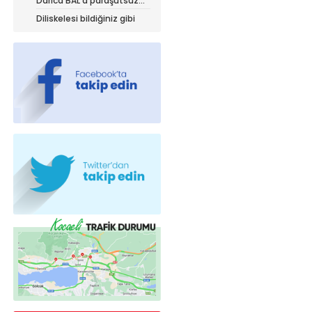
Darıca BAL’a paraşütsüz
iniyor!
Diliskelesi bildiğiniz gibi