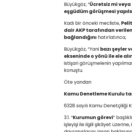
Büyükgöz, “
Ücretsiz mi veya 
eşgüdüm görüşmesi yapıls
Kadı bir önceki mecliste,
Peli
dair AKP tarafından veril
bağlandığını
hatırlatınca,
Büyükgöz, “Yani
bazı şeyler 
ekseninde o yönü ile ele alın
istişari görüşmelenin yapılmas
konuştu.
Öte yandan
Kamu Denetleme Kurulu tara
6328 sayılı Kamu Denetçiliği
3.1. “
Kurumun görevi
” başlık
işleyişi ile ilgili şikâyet üzeri
davranışlarını; insan hakların