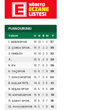
PUAN DURUMU
Takım
O
G
B
M
P
1. GEBZESPOR
15
12
1
2
37
2. ÇORLU SPOR
15
11
2
2
35
1947
3. FERİKÖY
15
10
2
3
32
4.
15
9
2
4
29
DİLİSKELESİSPOR
5. İFA
15
7
5
3
26
6. TAÇSPOR
15
8
1
6
25
7. GÖLCÜKSPOR
15
7
3
5
24
8. KULLAR 1975
14
6
3
5
21
SPOR
9. KEŞAN SPOR
15
5
5
5
20
10. KAPAKLISPOR
15
6
1
8
19
11. SARAY SPOR
15
5
3
7
18
1953
12. YUVACIKSPOR
15
5
1
9
16