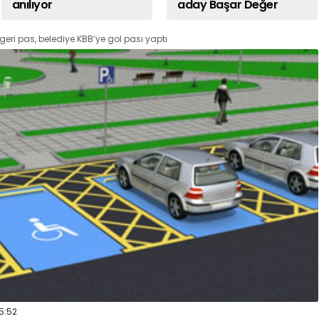
anılıyor
aday Başar Değer
eri pas, belediye KBB’ye gol pası yaptı
5:52