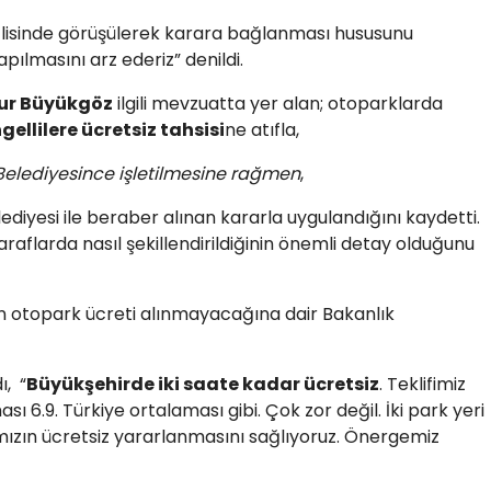
isinde görüşülerek karara bağlanması hususunu
apılmasını arz ederiz” denildi.
ur Büyükgöz
ilgili mevzuatta yer alan; otoparklarda
gellilere ücretsiz tahsisi
ne atıfla,
Belediyesince işletilmesine rağmen
,
diyesi ile beraber alınan kararla uygulandığını kaydetti.
raflarda nasıl şekillendirildiğinin önemli detay olduğunu
an otopark ücreti alınmayacağına dair Bakanlık
ı, “
Büyükşehirde iki saate kadar ücretsiz
. Teklifimiz
ı 6.9. Türkiye ortalaması gibi. Çok zor değil. İki park yeri
mızın ücretsiz yararlanmasını sağlıyoruz. Önergemiz