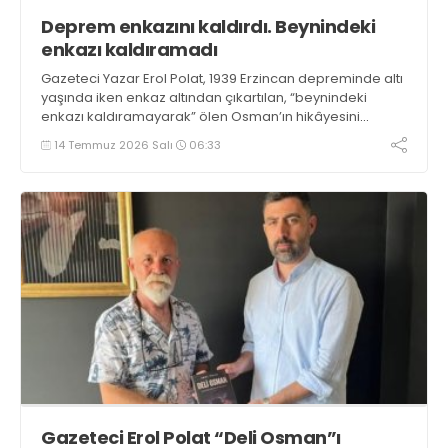
Deprem enkazını kaldırdı. Beynindeki
enkazı kaldıramadı
Gazeteci Yazar Erol Polat, 1939 Erzincan depreminde altı
yaşında iken enkaz altından çıkartılan, “beynindeki
enkazı kaldıramayarak” ölen Osman’ın hikâyesini
anlattığı Deli Osman’ı imzaladı
14 Temmuz 2026 Salı
06:33
Gazeteci Erol Polat “Deli Osman”ı