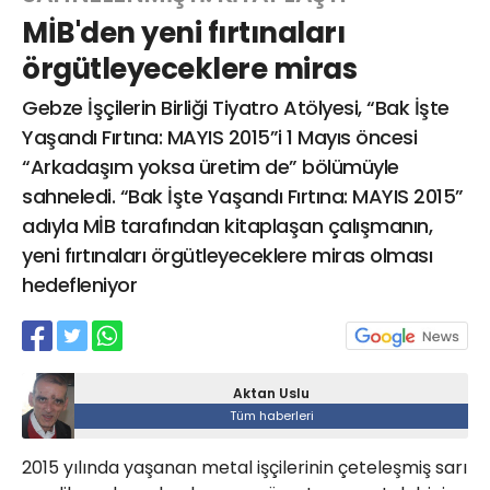
MİB'den yeni fırtınaları
örgütleyeceklere miras
Web TV
Galeri
Yazarlar
Gebze İşçilerin Birliği Tiyatro Atölyesi, “Bak İşte
Yaşandı Fırtına: MAYIS 2015”i 1 Mayıs öncesi
Hacı Halil Mahallesi, İsmetpaşa
“Arkadaşım yoksa üretim de” bölümüyle
Caddesi, Beşiroğlu Altın Han Kat: 1
(BİLKAR)Gebze - KOCAELİ
sahneledi. “Bak İşte Yaşandı Fırtına: MAYIS 2015”
aktanuslu@gmail.com
adıyla MİB tarafından kitaplaşan çalışmanın,
yeni fırtınaları örgütleyeceklere miras olması
hedefleniyor
Aktan Uslu
Tüm haberleri
2015 yılında yaşanan metal işçilerinin çeteleşmiş sarı