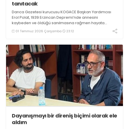
tanıtacak
Darıca Gazetesi kurucusu KOGACE Başkan Yardımcısı
Erol Polat, 1939 Erzincan Depremi’nde annesini
kaybeden ve öldüğü sanılmasına rağmen hayata
tutunan Osman ve ailesini konu edindiği romanı Deli
01 Temmuz 2026 Çarşamba
23:12
Osman’ı 13 Temmuz Pazartesi günü tanıtıp imzalayacak.
Dayanışmayı bir direniş biçimi olarak ele
aldım