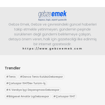
Gebze Emek, Gebze ve çevresindeki güncel haberleri
takip etmekle yetinmeyen; gündemin peşinde
sürüklenen değil gündemi belirlemeye çalışan,
detaya önem veren, halk için gazeteciliği ilke edinmiş
bir internet gazetesidir.
https://www.gebzeemek.com
Trendler
#
Tenis
#
Darıca Tenis KulübüGebzespor
#
Çorluspor 1947Dev Turizm-İş
#
4. Vardiya İşçi DayanışmasıGebzespor
#
Bölgesel Amatör LigGebzespor
#
Çorluspor 1947