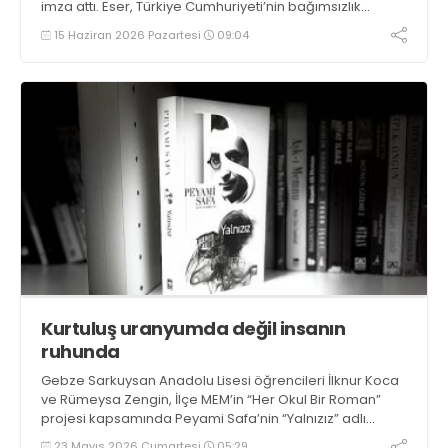
imza attı. Eser, Türkiye Cumhuriyeti’nin bağımsızlık
mücadelesini farklı sorular ve titiz bir araştırma ile ele
15 Haziran 2026 Pazartesi
09:04
alıyor.
Kurtuluş uranyumda değil insanın
ruhunda
Gebze Sarkuysan Anadolu Lisesi öğrencileri İlknur Koca
ve Rümeysa Zengin, İlçe MEM’in “Her Okul Bir Roman”
projesi kapsamında Peyami Safa’nin “Yalnızız” adlı
eserini analiz etti: Kurtuluş "uranyumda" değil, insanın
23 Mayıs 2026 Cumartesi
05:29