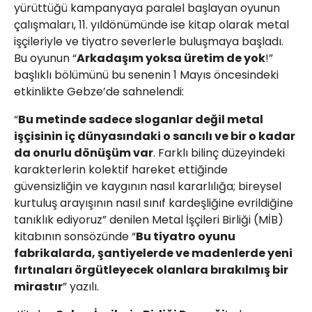
yürüttüğü kampanyaya paralel başlayan oyunun
çalışmaları, 11. yıldönümünde ise kitap olarak metal
işçileriyle ve tiyatro severlerle buluşmaya başladı.
Bu oyunun “
Arkadaşım yoksa üretim de yok
!”
başlıklı bölümünü bu senenin 1 Mayıs öncesindeki
etkinlikte Gebze’de sahnelendi:
“
Bu metinde sadece sloganlar değil metal
işçisinin iç dünyasındaki o sancılı ve bir o kadar
da onurlu dönüşüm var
. Farklı bilinç düzeyindeki
karakterlerin kolektif hareket ettiğinde
güvensizliğin ve kaygının nasıl kararlılığa; bireysel
kurtuluş arayışının nasıl sınıf kardeşliğine evrildiğine
tanıklık ediyoruz” denilen Metal İşçileri Birliği (MİB)
kitabının sonsözünde “
Bu tiyatro oyunu
fabrikalarda, şantiyelerde ve madenlerde yeni
fırtınaları örgütleyecek olanlara bırakılmış bir
mirastır
” yazılı.