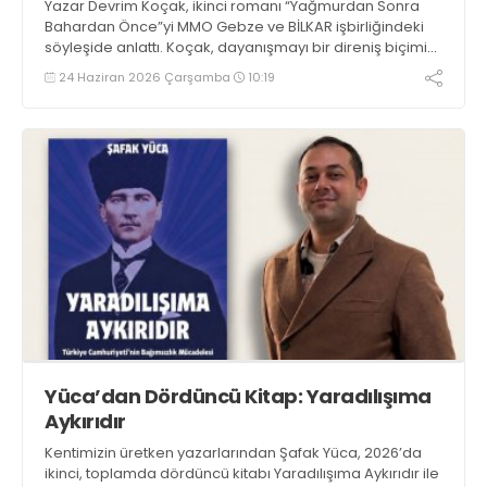
Yazar Devrim Koçak, ikinci romanı “Yağmurdan Sonra
Bahardan Önce”yi MMO Gebze ve BİLKAR işbirliğindeki
söyleşide anlattı. Koçak, dayanışmayı bir direniş biçimi
olarak ele aldığını belirtti.
24 Haziran 2026 Çarşamba
10:19
Yüca’dan Dördüncü Kitap: Yaradılışıma
Aykırıdır
Kentimizin üretken yazarlarından Şafak Yüca, 2026’da
ikinci, toplamda dördüncü kitabı Yaradılışıma Aykırıdır ile