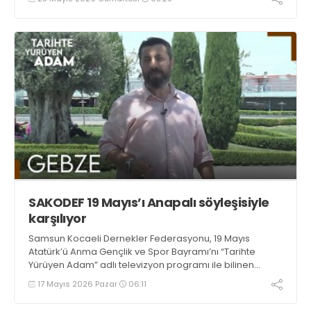
kendi ruhundaki kudrettedir.
SAKODEF 19 Mayıs’ı Anapalı söyleşisiyle
karşılıyor
Samsun Kocaeli Dernekler Federasyonu, 19 Mayıs
Atatürk’ü Anma Gençlik ve Spor Bayramı’nı “Tarihte
Yürüyen Adam” adlı televizyon programı ile bilinen
Tarihçi Yazar Dr. Ahmet Anapalı söyleşisiyle karşılıyor
17 Mayıs 2026 Pazar
06:11