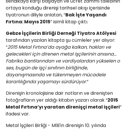
sendikaya karşı başlayan ve ücret zammı talebinin
ortaya konduğu direnişi tarihsel akışı içerisinde
tiyatronun diliyle anlatan, “
Bak İşte Yaşandı
Fırtına: Mayıs 2015
” isimli kitap çıktı.
Gebze İşçilerin Birliği Derneği Tiyatro Atölyesi
tarafından yazılan kitapta şu cümleler yer alıyor:
“
2015 Metal Fırtına’da ayağa kalkan, hakları ve
gelecekleri için direnen metal işçilerinin anısına…
Fabrika bantlarından ve vardiyalardan yükselen o
ses, bugün de işçi sınıfının birliğinde,
dayanışmasında ve tükenmeyen mücadele
kararlılığında yaşamayı sürdürüyor
.”
Direnişin kronolojisine dair notların ve direnişten
fotoğrafların yer aldığı kitabın yazarı olarak “
2015
Metal Fırtına’yı yaratan direnişçi metal işçileri
”
ifadesi var.
Metal İşçileri Birliği - MİB'in direnişin 10. yılında