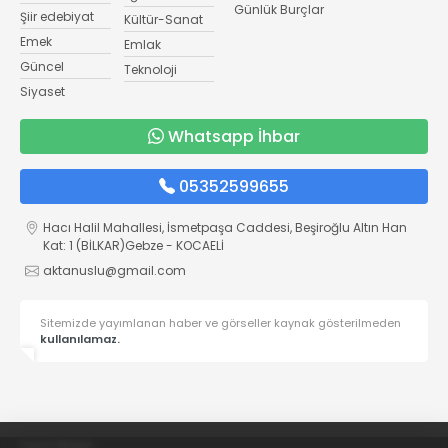
Günlük Burçlar
Şiir edebiyat
Kültür-Sanat
Emek
Emlak
Güncel
Teknoloji
Siyaset
Whatsapp İhbar
05352599655
Hacı Halil Mahallesi, İsmetpaşa Caddesi, Beşiroğlu Altın Han
Kat: 1 (BİLKAR)Gebze - KOCAELİ
aktanuslu@gmail.com
Sitemizde yayımlanan haber ve görseller kaynak gösterilmeden
kullanılamaz.
Yayın İlkeleri