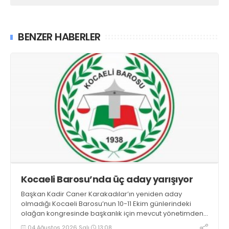
BENZER HABERLER
Kocaeli Barosu’nda üç aday yarışıyor
Başkan Kadir Caner Karakadılar’ın yeniden aday
olmadığı Kocaeli Barosu’nun 10-11 Ekim günlerindeki
olağan kongresinde başkanlık için mevcut yönetimden
Serdar Solak ve Mehmet Emre Kalaycı ile Gülhanım Kara
04 Ağustos 2026 Salı
13:08