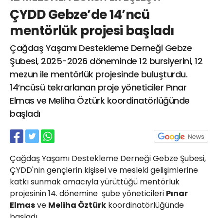
ÇYDD Gebze’de 14’ncü
mentörlük projesi başladı
Web TV
Galeri
Yazarlar
Çağdaş Yaşamı Destekleme Derneği Gebze
Şubesi, 2025-2026 döneminde 12 bursiyerini, 12
Hacı Halil Mahallesi, İsmetpaşa
mezun ile mentörlük projesinde buluşturdu.
Caddesi, Beşiroğlu Altın Han Kat: 1
(BİLKAR)Gebze - KOCAELİ
14’ncüsü tekrarlanan proje yöneticiler Pınar
aktanuslu@gmail.com
Elmas ve Meliha Öztürk koordinatörlüğünde
başladı
Çağdaş Yaşamı Destekleme Derneği Gebze Şubesi,
ÇYDD'nin gençlerin kişisel ve mesleki gelişimlerine
katkı sunmak amacıyla yürüttüğü mentörluk
projesinin 14. dönemine şube yöneticileri
Pınar
Elmas
ve
Meliha Öztürk
koordinatörlüğünde
başladı.