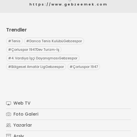
https://www.gebzeemek.com
Trendler
#
Tenis
#
Darıca Tenis KulübüGebzespor
#
Çorluspor 1947Dev Turizm-İş
#
4. Vardiya İşçi DayanışmasıGebzespor
#
Bölgesel Amatör LigGebzespor
#
Çorluspor 1947
Web TV
Foto Galeri
Yazarlar
Arşiv