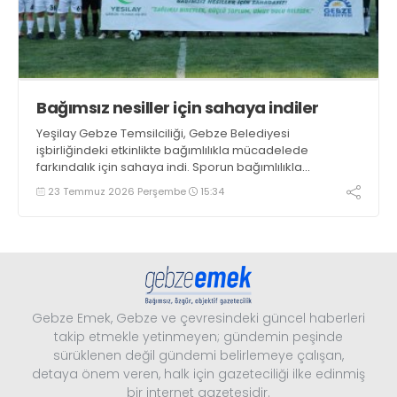
Bağımsız nesiller için sahaya indiler
Yeşilay Gebze Temsilciliği, Gebze Belediyesi
işbirliğindeki etkinlikte bağımlılıkla mücadelede
farkındalık için sahaya indi. Sporun bağımlılıkla
mücadele ve sporun birleştirici gücü ile düzenlenen
23 Temmuz 2026 Perşembe
15:34
gösteri maçı renkli görüntülere sahne oldu
Gebze Emek, Gebze ve çevresindeki güncel haberleri
takip etmekle yetinmeyen; gündemin peşinde
sürüklenen değil gündemi belirlemeye çalışan,
detaya önem veren, halk için gazeteciliği ilke edinmiş
bir internet gazetesidir.