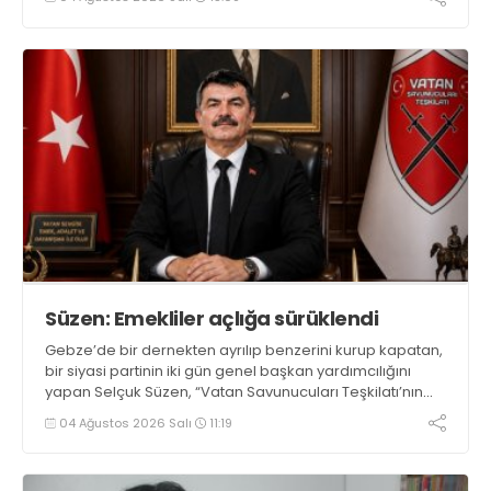
yarışacak
Süzen: Emekliler açlığa sürüklendi
Gebze’de bir dernekten ayrılıp benzerini kurup kapatan,
bir siyasi partinin iki gün genel başkan yardımcılığını
yapan Selçuk Süzen, “Vatan Savunucuları Teşkilatı’nın
Genel Başkan Yardımcısı unvanıyla açıklama yaptı.
04 Ağustos 2026 Salı
11:19
Süzen’in görevi yazılı açıklaması yayına girerken de
sürüyordu