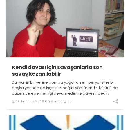
Kendi davası için savaşanlarla son
savaş kazanılabilir
Dünyanın bir yerine bomba yağdıran emperyalistler bir
başka yerinde de işçinin emeğini sömürendir. İki türlü de
düzeni ve egemenliği devam ettirme gayesindedir.
29 Temmuz 2026 Çarşamba
05:11