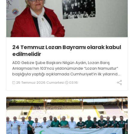
24 Temmuz Lozan Bayramı olarak kabul
edilmelidir
ADD Gebze Şube Başkanı Nilgün Aydın, Lozan Barış
Anlaşması’nın 103’ncü yıldönümünde “Lozan Namustur”
başlığıyla yaptığı açıklamada Cumhuriyet’in ilk yıllarında
“Lozan Barış Günü” olarak kutlanan 24 Temmuz’un Lozan
25 Temmuz 2026 Cumartesi
03:16
Bayramı kabul edilmesini önerdi