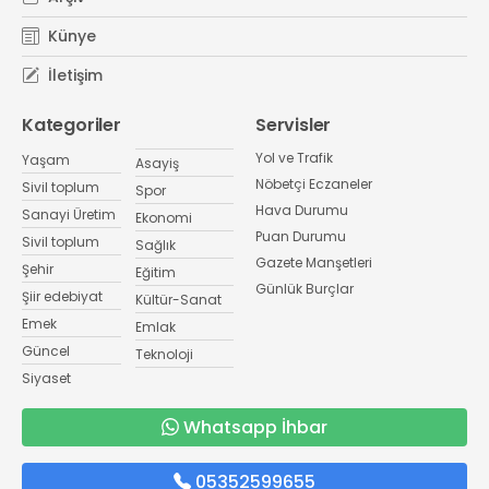
Künye
İletişim
Kategoriler
Servisler
Yol ve Trafik
Yaşam
Asayiş
Nöbetçi Eczaneler
Sivil toplum
Spor
Hava Durumu
Sanayi Üretim
Ekonomi
Puan Durumu
Sivil toplum
Sağlık
Gazete Manşetleri
Şehir
Eğitim
Günlük Burçlar
Şiir edebiyat
Kültür-Sanat
Emek
Emlak
Güncel
Teknoloji
Siyaset
Whatsapp İhbar
05352599655