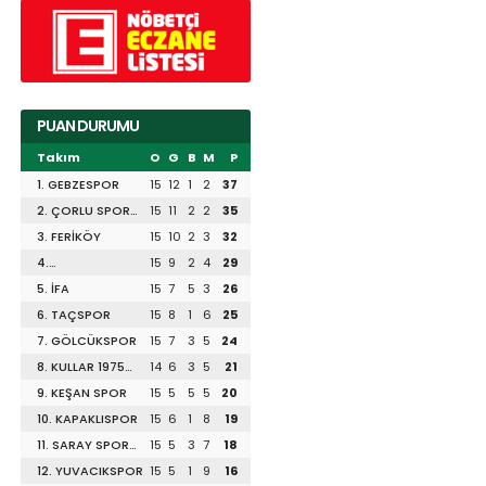
PUAN DURUMU
Takım
O
G
B
M
P
1. GEBZESPOR
15
12
1
2
37
2. ÇORLU SPOR
15
11
2
2
35
1947
3. FERİKÖY
15
10
2
3
32
4.
15
9
2
4
29
DİLİSKELESİSPOR
5. İFA
15
7
5
3
26
6. TAÇSPOR
15
8
1
6
25
7. GÖLCÜKSPOR
15
7
3
5
24
8. KULLAR 1975
14
6
3
5
21
SPOR
9. KEŞAN SPOR
15
5
5
5
20
10. KAPAKLISPOR
15
6
1
8
19
11. SARAY SPOR
15
5
3
7
18
1953
12. YUVACIKSPOR
15
5
1
9
16