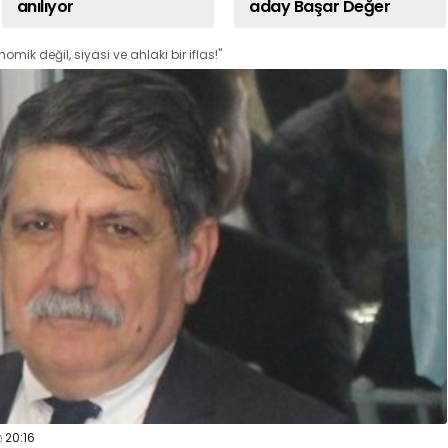
anılıyor
aday Başar Değer
mik değil, siyasi ve ahlaki bir iflas!"
20:16