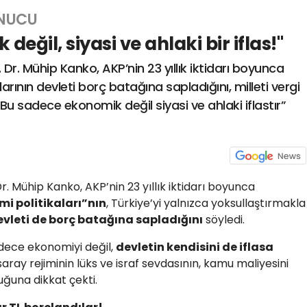
ONUCU
eğil, siyasi ve ahlaki bir iflas!"
. Dr. Mühip Kanko, AKP’nin 23 yıllık iktidarı boyunca
rının devleti borç batağına sapladığını, milleti vergi
“Bu sadece ekonomik değil siyasi ve ahlaki iflastır”
Dr. Mühip Kanko, AKP’nin 23 yıllık iktidarı boyunca
mi politikaları”nın
, Türkiye’yi yalnızca yoksullaştırmakla
evleti de borç batağına sapladığını
söyledi.
adece ekonomiyi değil,
devletin kendisini de iflasa
saray rejiminin lüks ve israf sevdasının, kamu maliyesini
tuğuna dikkat çekti.