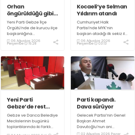
Orhan
Kocaeli’ye Selman
öngürüldüğü gibi
Yıldırım atandı
kurucu başkan
Yeni Parti Gebze İlçe
Cumhuriyet Halk
Örgütü’nde de kurucu ilçe
Partisi’nde MYK’nin
başkanlığına
başkan atadığı ilk sekiz il
öngörüldüğü gibi CHP
arasında Kocaeli de yer
06 Ağustos 2026
06 Ağustos 2026
Perşembe
15:28
Perşembe
03:13
Gebze İlçe’nin son
aldı. Altı talipli arasından
başkanı Gökhan Orhan
İzmit İlçe eski Başkanı
atandı
Selman Yıldırım atandı. Bu
ay sonuna kadar derlenip
toparlanmanın ardından
eylül ayından itibaren
kongreler başlayacak
Yeni Parti
Parti kapandı.
Gebze’de rest
Dava sürüyor
çekti Darıca’da
Gebze ve Darıca Belediye
Gelecek Partisi’nin Genel
bağımsız katıldı
Meclislerinin bugünkü
Başkan Ahmet
toplantılarında iki farklı
Davutoğlu’nun ani
tablo yaşandı. Gebze’de
kararıyla feshinin
02 Ağustos 2026 Pazar