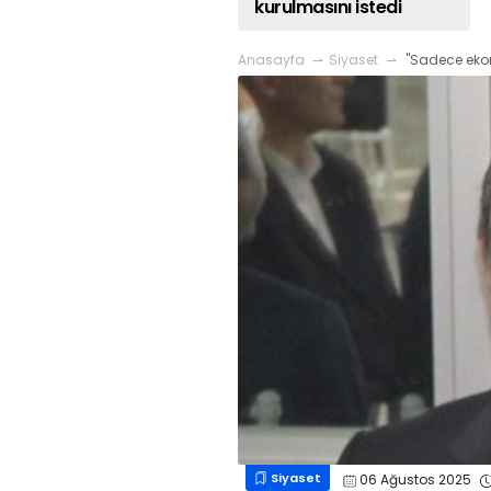
kurulmasını istedi
Anasayfa
Siyaset
"Sadece ekono
Siyaset
06 Ağustos 2025