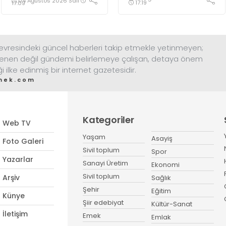
04 Ağustos 2026 Salı
17:19
17:09
Yeni Partili beş üye de
ardından Çayırova
katılmadı. Çoğunluk
Teşkilatı da kapandı.
kılpayı sağlandı.
Başkan Fazlıoğlu, “Siyasi
Darıca’da ise Yeni
bir teşkilatın kapanması
Partililer bağımsız katıldı.
davanın bitmesi anlamına
resindeki güncel haberleri takip etmekle yetinmeyen;
Tepki gerekçesi ilden
gelmez. Adalet arayışımız
enen değil gündemi belirlemeye çalışan, detaya önem
açıklanacak
sürecek” dedi
ği ilke edinmiş bir internet gazetesidir.
mek.com
Kategoriler
Web TV
Yaşam
Asayiş
Foto Galeri
Sivil toplum
Spor
Yazarlar
Sanayi Üretim
Ekonomi
Sivil toplum
Arşiv
Sağlık
Şehir
Eğitim
Künye
Şiir edebiyat
Kültür-Sanat
İletişim
Emek
Emlak