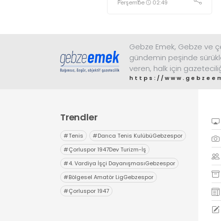
Perşembe
02:49
atamalarına İl Örgütü’nde
Erdem Arcan, Darıca’da
Hüseyin Özaltan atandı.
Çayırova’ya atanması
beklenen Binali Eniş, Yeni
Gebze Emek, Gebze ve çev
Parti İlçe Örgütünün yeri
gündemin peşinde sürükl
için kontrat imzaladı
veren, halk için gazetecili
https://www.gebzee
Trendler
#
Tenis
#
Darıca Tenis KulübüGebzespor
#
Çorluspor 1947Dev Turizm-İş
#
4. Vardiya İşçi DayanışmasıGebzespor
#
Bölgesel Amatör LigGebzespor
#
Çorluspor 1947