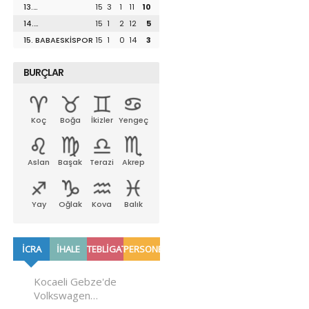
13.
15
3
1
11
10
UZUNKÖPRÜSPOR
14.
15
1
2
12
5
LÜLEBURGAZSPOR
15. BABAESKİSPOR
15
1
0
14
3
BURÇLAR
Koç
Boğa
İkizler
Yengeç
Aslan
Başak
Terazi
Akrep
Yay
Oğlak
Kova
Balık