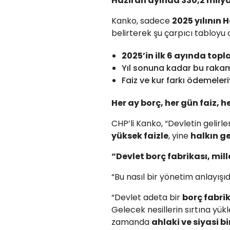
Haziran ayında 330,2 milya
Kanko, sadece
2025 yılının 
belirterek şu çarpıcı tabloyu
2025’in ilk 6 ayında top
Yıl sonuna kadar bu raka
Faiz ve kur farkı ödemele
Her ay borç, her gün faiz, h
CHP’li Kanko, “Devletin gelirle
yüksek faizle
, yine
halkın ge
“Devlet borç fabrikası, mill
“Bu nasıl bir yönetim anlayışı
“Devlet adeta bir
borç fabri
Gelecek nesillerin sırtına yük
zamanda
ahlaki ve siyasi bir