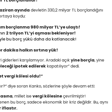
r TL borçlandılar!
Haziran ayında
devletin 330,2 milyar TL borçlandığını
 ortaya koydu:
lam borçlanma 980 milyar TL’ye ulaştı!
mın
2 trilyon TL’yi aşması bekleniyor!
riyle bu borç yükü daha da katlanacak!
er dakika halkın sırtına yük!
ri giderleri karşılamıyor. Aradaki açık
yine borçla
, yine
leceği ipotek edilerek
kapatılıyor” dedi.
et vergi kölesi oldu!”
dır?” diye soran Kanko, sözlerine şöyle devam etti:
kasına
, millet ise
vergi kölesine
çevrilmiştir!
lenen bu borç, sadece ekonomik bir kriz değildir. Bu, aynı
 iflastır.