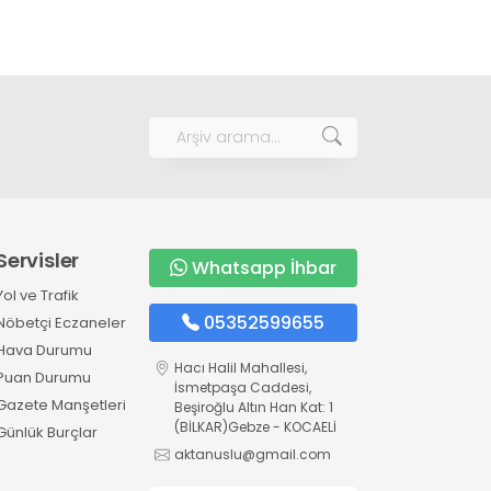
Servisler
Whatsapp İhbar
Yol ve Trafik
05352599655
Nöbetçi Eczaneler
Hava Durumu
Hacı Halil Mahallesi,
Puan Durumu
İsmetpaşa Caddesi,
Gazete Manşetleri
Beşiroğlu Altın Han Kat: 1
(BİLKAR)Gebze - KOCAELİ
Günlük Burçlar
aktanuslu@gmail.com