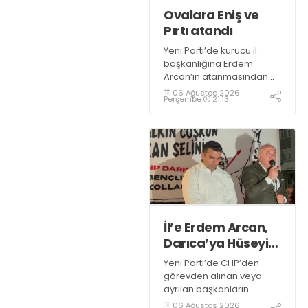
Ovalara Eniş ve
Pırtı atandı
Yeni Parti’de kurucu il
başkanlığına Erdem
Arcan’ın atanmasından
sonra kurucu ilçe
06 Ağustos 2026
Perşembe
21:13
başkanlıklarına da
CHP’nin son başkanları
atandı. Çayırova’da Binali
Eniş, Dilovası’nda Semiha
Meral Pırtı örgütleri üç ay
içinde kongreye
taşıyacak
İl’e Erdem Arcan,
Darıca’ya Hüseyin
Özaltan atandı
Yeni Parti’de CHP’den
görevden alınan veya
ayrılan başkanların
kurucu başkan olarak
06 Ağustos 2026