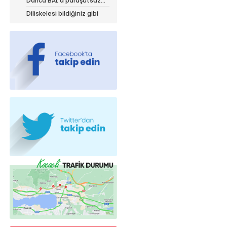
Darıca BAL’a paraşütsüz
iniyor!
Diliskelesi bildiğiniz gibi