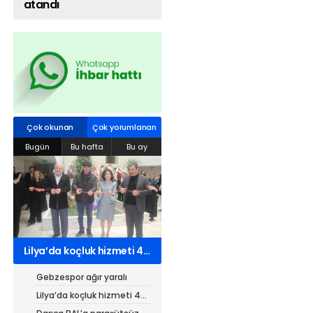
atandı
Web TV
Galeri
Yazarlar
Hacı Halil Mahallesi, İsmetpaşa
Caddesi, Beşiroğlu Altın Han Kat: 1
(BİLKAR)Gebze - KOCAELİ
Çok okunan
Çok yorumlanan
aktanuslu@gmail.com
Bugün
Bu hafta
Bu ay
Lilya’da koçluk hizmeti 4
kurumdan 7 belgeli
Gebzespor ağır yaralı
Lilya’da koçluk hizmeti 4
kurumdan 7 belgeli