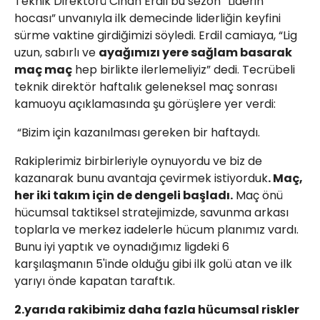
Teknik Direktörü Cihan Erdil bu sezon “Liderin
hocası” unvanıyla ilk demecinde liderliğin keyfini
sürme vaktine girdiğimizi söyledi. Erdil camiaya, “Lig
uzun, sabırlı ve
ayağımızı yere sağlam basarak
maç maç
hep birlikte ilerlemeliyiz” dedi. Tecrübeli
teknik direktör haftalık geleneksel maç sonrası
kamuoyu açıklamasında şu görüşlere yer verdi:
“Bizim için kazanılması gereken bir haftaydı.
Rakiplerimiz birbirleriyle oynuyordu ve biz de
kazanarak bunu avantaja çevirmek istiyorduk
. Maç,
her iki takım için de dengeli başladı.
Maç önü
hücumsal taktiksel stratejimizde, savunma arkası
toplarla ve merkez iadelerle hücum planımız vardı.
Bunu iyi yaptık ve oynadığımız ligdeki 6
karşılaşmanın 5'inde olduğu gibi ilk golü atan ve ilk
yarıyı önde kapatan taraftık.
2.yarıda rakibimiz daha fazla hücumsal riskler