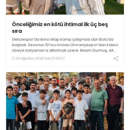
Önceliğimiz en kötü ihtimal ilk üç beş
sıra
Gebzespor’da ikinci etap kamp çalışması dün Bolu’da
başladı. Sezonun 10’ncu imzası Ümraniyespor’dan kaleci
Ubeyd Adıyaman’a attırılmak üzere. Besim Durmuş, Alt
Ligler’e verdiği demeçte, “Öncelikli hedefimiz en kötü
04 Ağustos 2026 Salı
06:07
ihtimalle ilk üç beş sıra” dedi