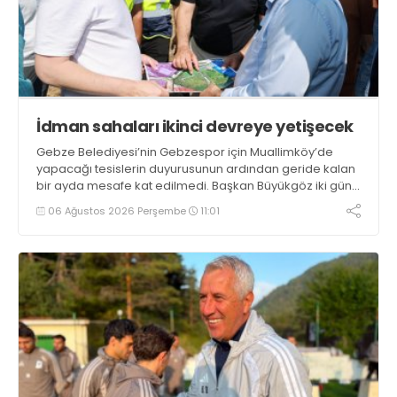
İdman sahaları ikinci devreye yetişecek
Gebze Belediyesi’nin Gebzespor için Muallimköy’de
yapacağı tesislerin duyurusunun ardından geride kalan
bir ayda mesafe kat edilmedi. Başkan Büyükgöz iki gün
önce yerin teslim alındığını, ilk etapta sezonun ikinci
06 Ağustos 2026 Perşembe
11:01
devresine yetişecek şekilde idman sahalarının
yapılacağını söyledi