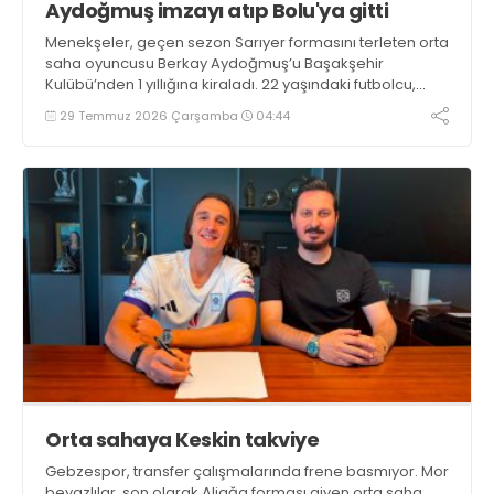
Aydoğmuş imzayı atıp Bolu'ya gitti
Menekşeler, geçen sezon Sarıyer formasını terleten orta
saha oyuncusu Berkay Aydoğmuş’u Başakşehir
Kulübü’nden 1 yıllığına kiraladı. 22 yaşındaki futbolcu,
kendisini Gebzesporlu yapan sözleşmeye imza
29 Temmuz 2026 Çarşamba
04:44
atmasının ardından takımın Bolu kampına dahil oldu.
Orta sahaya Keskin takviye
Gebzespor, transfer çalışmalarında frene basmıyor. Mor
beyazlılar, son olarak Aliağa forması giyen orta saha