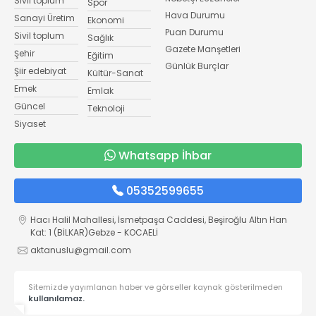
Sivil toplum
Spor
Hava Durumu
Sanayi Üretim
Ekonomi
Puan Durumu
Sivil toplum
Sağlık
Gazete Manşetleri
Şehir
Eğitim
Günlük Burçlar
Şiir edebiyat
Kültür-Sanat
Emek
Emlak
Güncel
Teknoloji
Siyaset
Whatsapp İhbar
05352599655
Hacı Halil Mahallesi, İsmetpaşa Caddesi, Beşiroğlu Altın Han
Kat: 1 (BİLKAR)Gebze - KOCAELİ
aktanuslu@gmail.com
Sitemizde yayımlanan haber ve görseller kaynak gösterilmeden
kullanılamaz.