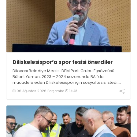
Diliskelesispor’a spor tesisi önerdiler
Dilovası Belediye Meclisi DEM Parti Grubu Eşsözcüsü
Bülent Yaman, 2023 – 2024 sezonunda BAL’da
mücadele eden Diliskelesispor için sosyal tesis istedi.
Mavi beyazlılara Hamza Şayir “İlgileniyormuş” gibi
06 Ağustos 2026 Perşembe
14:48
yapmış, Ramazan Ömeroğlu seçim öncesi sözlerini
unutmuştu