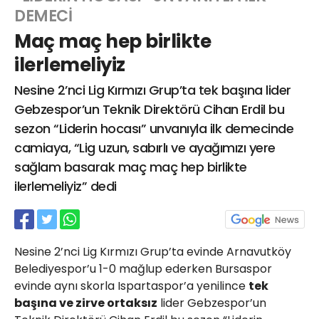
DEMECİ
Maç maç hep birlikte
Web TV
Galeri
Yazarlar
ilerlemeliyiz
Nesine 2’nci Lig Kırmızı Grup’ta tek başına lider
Hacı Halil Mahallesi, İsmetpaşa
Caddesi, Beşiroğlu Altın Han Kat: 1
Gebzespor’un Teknik Direktörü Cihan Erdil bu
(BİLKAR)Gebze - KOCAELİ
sezon “Liderin hocası” unvanıyla ilk demecinde
aktanuslu@gmail.com
camiaya, “Lig uzun, sabırlı ve ayağımızı yere
sağlam basarak maç maç hep birlikte
ilerlemeliyiz” dedi
Nesine 2’nci Lig Kırmızı Grup’ta evinde Arnavutköy
Belediyespor’u 1-0 mağlup ederken Bursaspor
evinde aynı skorla Ispartaspor’a yenilince
tek
başına ve zirve ortaksız
lider Gebzespor’un