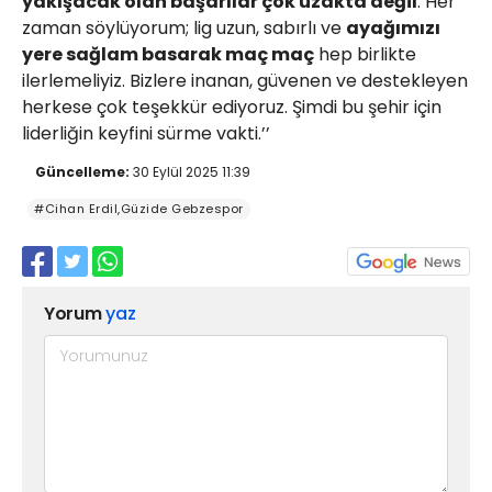
yakışacak olan başarılar çok uzakta değil
. Her
zaman söylüyorum; lig uzun, sabırlı ve
ayağımızı
yere sağlam basarak maç maç
hep birlikte
ilerlemeliyiz. Bizlere inanan, güvenen ve destekleyen
herkese çok teşekkür ediyoruz. Şimdi bu şehir için
liderliğin keyfini sürme vakti.’’
Güncelleme:
30 Eylül 2025 11:39
#Cihan Erdil,Güzide Gebzespor
Yorum
yaz