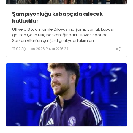
Şampiyonluğu kebapçıda ailecek
kutladılar
U11 ve U13 takımları ile Dilovası’na şampiyonluk kupası
getiren Çetin Kılıç başkanlığındaki Dilovasıspor’da
Serkan Altun’un çalıştırdığı altyapı takımları
şampiyonluğu ailecek, Enver Yıldırım’ın ev sahipliğinde
02 Ağustos 2026 Pazar
16:29
Barış Usta Restaurant’ta kutladı