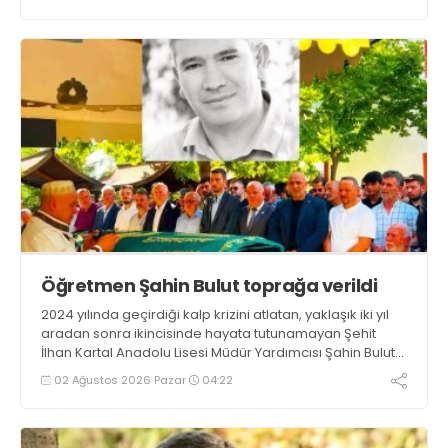
çocuklarla lunaparka gidip maç yapacak, akşam
yemek yiyecekler
Öğretmen Şahin Bulut toprağa verildi
2024 yılında geçirdiği kalp krizini atlatan, yaklaşık iki yıl
aradan sonra ikincisinde hayata tutunamayan Şehit
İlhan Kartal Anadolu Lisesi Müdür Yardımcısı Şahin Bulut
son yolculuğuna dün uğurlandı
02 Ağustos 2026 Pazar
04:22