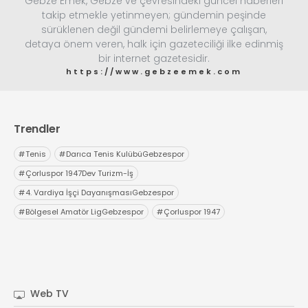
Gebze Emek, Gebze ve çevresindeki güncel haberleri
takip etmekle yetinmeyen; gündemin peşinde
sürüklenen değil gündemi belirlemeye çalışan,
detaya önem veren, halk için gazeteciliği ilke edinmiş
bir internet gazetesidir.
https://www.gebzeemek.com
Trendler
#
Tenis
#
Darıca Tenis KulübüGebzespor
#
Çorluspor 1947Dev Turizm-İş
#
4. Vardiya İşçi DayanışmasıGebzespor
#
Bölgesel Amatör LigGebzespor
#
Çorluspor 1947
Web TV