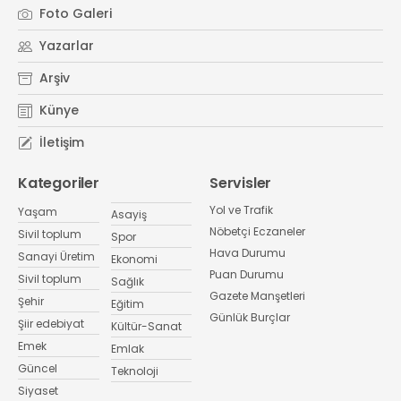
Foto Galeri
Yazarlar
Arşiv
Künye
İletişim
Kategoriler
Servisler
Yol ve Trafik
Yaşam
Asayiş
Nöbetçi Eczaneler
Sivil toplum
Spor
Hava Durumu
Sanayi Üretim
Ekonomi
Puan Durumu
Sivil toplum
Sağlık
Gazete Manşetleri
Şehir
Eğitim
Günlük Burçlar
Şiir edebiyat
Kültür-Sanat
Emek
Emlak
Güncel
Teknoloji
Siyaset