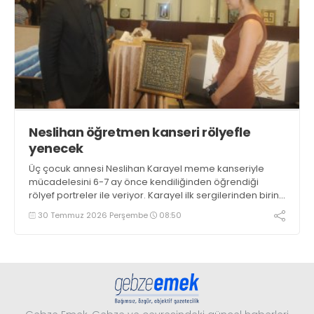
Neslihan öğretmen kanseri rölyefle
yenecek
Üç çocuk annesi Neslihan Karayel meme kanseriyle
mücadelesini 6-7 ay önce kendiliğinden öğrendiği
rölyef portreler ile veriyor. Karayel ilk sergilerinden birini
GTO’da açarak eserlerini görücüye çıkardı
30 Temmuz 2026 Perşembe
08:50