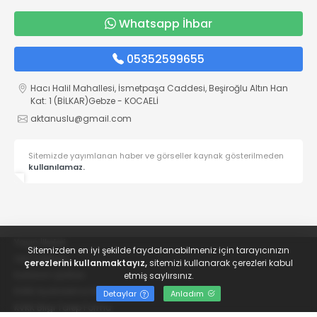
Whatsapp İhbar
05352599655
Hacı Halil Mahallesi, İsmetpaşa Caddesi, Beşiroğlu Altın Han
Kat: 1 (BİLKAR)Gebze - KOCAELİ
aktanuslu@gmail.com
Sitemizde yayımlanan haber ve görseller kaynak gösterilmeden
kullanılamaz.
Yayın İlkeleri
Sitemizden en iyi şekilde faydalanabilmeniz için tarayıcınızın
Veri Politikası
çerezlerini kullanmaktayız,
sitemizi kullanarak çerezleri kabul
Kullanım Şartları
etmiş saylırsınız.
KVKK Aydınlatma Metni
Detaylar
Anladım
KVKK Bilgi Talep Formu