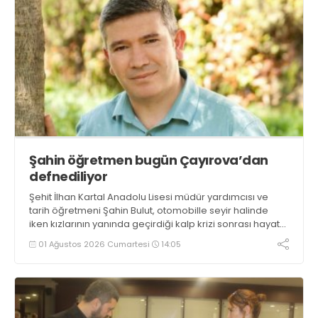
Şahin öğretmen bugün Çayırova’dan
defnediliyor
Şehit İlhan Kartal Anadolu Lisesi müdür yardımcısı ve
tarih öğretmeni Şahin Bulut, otomobille seyir halinde
iken kızlarının yanında geçirdiği kalp krizi sonrası hayata
tutunamadı. 2024’te de kalp krizi geçiren Bulut, son
01 Ağustos 2026 Cumartesi
14:05
yolculuğuna bugün ikindide Çayırova’dan uğurlanacak