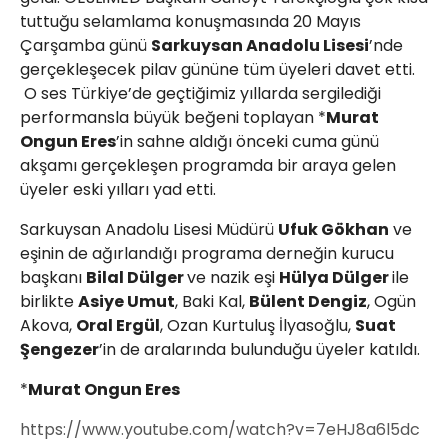
tuttuğu selamlama konuşmasında 20 Mayıs
Çarşamba günü
Sarkuysan Anadolu Lisesi
’nde
gerçekleşecek pilav gününe tüm üyeleri davet etti.
O ses Türkiye’de geçtiğimiz yıllarda sergilediği
performansla büyük beğeni toplayan *
Murat
Ongun Eres
’in sahne aldığı önceki cuma günü
akşamı gerçekleşen programda bir araya gelen
üyeler eski yılları yad etti.
Sarkuysan Anadolu Lisesi Müdürü
Ufuk Gökhan
ve
eşinin de ağırlandığı programa derneğin kurucu
başkanı
Bilal Dülger
ve nazik eşi
Hülya Dülger
ile
birlikte
Asiye Umut
, Baki Kal,
Bülent Dengiz
, Ogün
Akova,
Oral Ergül
, Ozan Kurtuluş İlyasoğlu,
Suat
Şengezer
’in de aralarında bulunduğu üyeler katıldı.
*
Murat Ongun Eres
https://www.youtube.com/watch?v=7eHJ8a6l5dc