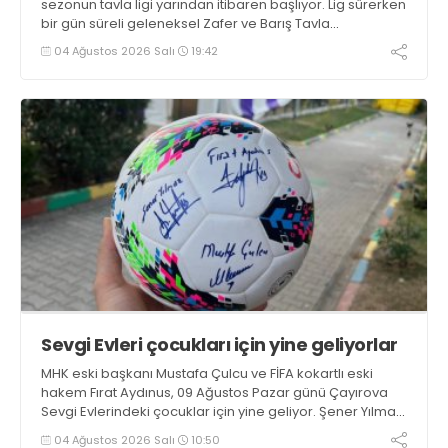
sezonun tavla ligi yarından itibaren başlıyor. Lig sürerken
bir gün süreli geleneksel Zafer ve Barış Tavla
Turnuvasının da 17’ncisi tekrarlanacak
04 Ağustos 2026 Salı
19:42
Sevgi Evleri çocukları için yine geliyorlar
MHK eski başkanı Mustafa Çulcu ve FİFA kokartlı eski
hakem Fırat Aydınus, 09 Ağustos Pazar günü Çayırova
Sevgi Evlerindeki çocuklar için yine geliyor. Şener Yılmaz
başkanlığındaki ASRİAD Kocaeli’nin ev sahipliğinde ikili
04 Ağustos 2026 Salı
10:50