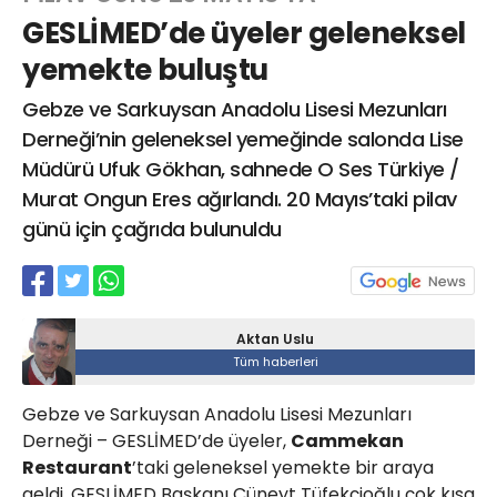
GESLİMED’de üyeler geleneksel
yemekte buluştu
Web TV
Galeri
Yazarlar
Gebze ve Sarkuysan Anadolu Lisesi Mezunları
Derneği’nin geleneksel yemeğinde salonda Lise
Hacı Halil Mahallesi, İsmetpaşa
Müdürü Ufuk Gökhan, sahnede O Ses Türkiye /
Caddesi, Beşiroğlu Altın Han Kat: 1
(BİLKAR)Gebze - KOCAELİ
Murat Ongun Eres ağırlandı. 20 Mayıs’taki pilav
aktanuslu@gmail.com
günü için çağrıda bulunuldu
Aktan Uslu
Tüm haberleri
Gebze ve Sarkuysan Anadolu Lisesi Mezunları
Derneği – GESLİMED’de üyeler,
Cammekan
Restaurant
’taki geleneksel yemekte bir araya
geldi. GESLİMED Başkanı Cüneyt Tüfekçioğlu çok kısa