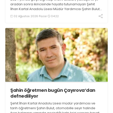
aradan sonra ikincisinde hayata tutunamayan Şehit
İlhan Kartal Anadolu Lisesi Müdür Yardımcısı Şahin Bulut
son yolculuğuna dün uğurlandı
02 Ağustos 2026 Pazar
04:22
Şahin öğretmen bugün Çayırova’dan
defnediliyor
Şehit İlhan Kartal Anadolu Lisesi müdür yardımcısı ve
tarih öğretmeni Şahin Bulut, otomobille seyir halinde
iken kızlarının yanında geçirdiği kalp krizi sonrası hayata