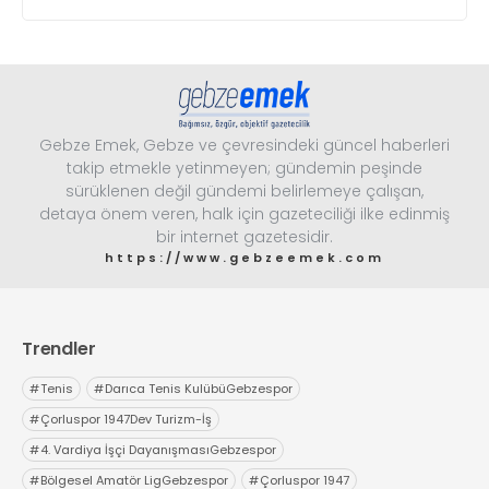
Gebze Emek, Gebze ve çevresindeki güncel haberleri
takip etmekle yetinmeyen; gündemin peşinde
sürüklenen değil gündemi belirlemeye çalışan,
detaya önem veren, halk için gazeteciliği ilke edinmiş
bir internet gazetesidir.
https://www.gebzeemek.com
Trendler
#
Tenis
#
Darıca Tenis KulübüGebzespor
#
Çorluspor 1947Dev Turizm-İş
#
4. Vardiya İşçi DayanışmasıGebzespor
#
Bölgesel Amatör LigGebzespor
#
Çorluspor 1947