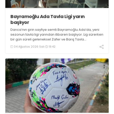
Bayramoğlu Ada Tavla Ligi yarın
başlıyor
Darıca’nın şirin sayfiye semti Bayramoğlu Ada’da, yeni
sezonun tavla ligi yarından itibaren başlıyor. Lig sürerken
bir gün süreli geleneksel Zafer ve Barış Tavla
Turnuvasının da 17’ncisi tekrarlanacak
04 Ağustos 2026 Salı
19:42