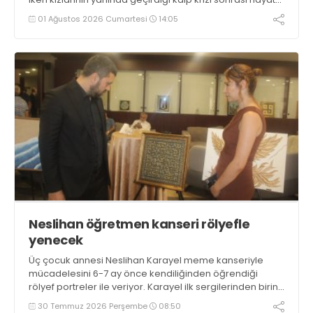
tutunamadı. 2024’te de kalp krizi geçiren Bulut, son
01 Ağustos 2026 Cumartesi
14:05
yolculuğuna bugün ikindide Çayırova’dan uğurlanacak
Neslihan öğretmen kanseri rölyefle
yenecek
Üç çocuk annesi Neslihan Karayel meme kanseriyle
mücadelesini 6-7 ay önce kendiliğinden öğrendiği
rölyef portreler ile veriyor. Karayel ilk sergilerinden birini
GTO’da açarak eserlerini görücüye çıkardı
30 Temmuz 2026 Perşembe
08:50