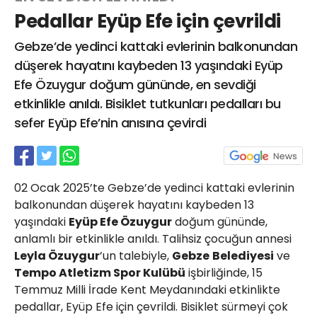
Pedallar Eyüp Efe için çevrildi
Gebze’de yedinci kattaki evlerinin balkonundan
Web TV
Galeri
Yazarlar
düşerek hayatını kaybeden 13 yaşındaki Eyüp
Efe Özuygur doğum gününde, en sevdiği
Hacı Halil Mahallesi, İsmetpaşa
etkinlikle anıldı. Bisiklet tutkunları pedalları bu
Caddesi, Beşiroğlu Altın Han Kat: 1
(BİLKAR)Gebze - KOCAELİ
sefer Eyüp Efe’nin anısına çevirdi
aktanuslu@gmail.com
02 Ocak 2025’te Gebze’de yedinci kattaki evlerinin
balkonundan düşerek hayatını kaybeden 13
yaşındaki
Eyüp Efe Özuygur
doğum gününde,
anlamlı bir etkinlikle anıldı. Talihsiz çocuğun annesi
Leyla Özuygur
’un talebiyle,
Gebze
Belediyesi
ve
Tempo Atletizm Spor Kulübü
işbirliğinde, 15
Temmuz Milli İrade Kent Meydanındaki etkinlikte
pedallar, Eyüp Efe için çevrildi. Bisiklet sürmeyi çok