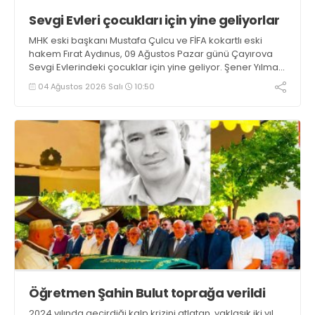
Sevgi Evleri çocukları için yine geliyorlar
MHK eski başkanı Mustafa Çulcu ve FİFA kokartlı eski
hakem Fırat Aydınus, 09 Ağustos Pazar günü Çayırova
Sevgi Evlerindeki çocuklar için yine geliyor. Şener Yılmaz
başkanlığındaki ASRİAD Kocaeli’nin ev sahipliğinde ikili
04 Ağustos 2026 Salı
10:50
çocuklarla lunaparka gidip maç yapacak, akşam
yemek yiyecekler
Öğretmen Şahin Bulut toprağa verildi
2024 yılında geçirdiği kalp krizini atlatan, yaklaşık iki yıl