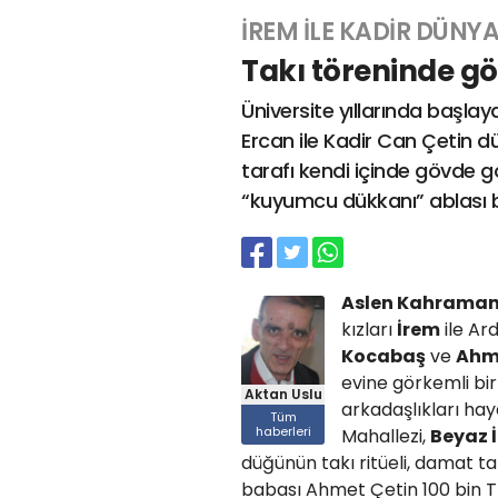
İREM İLE KADİR DÜNY
Takı töreninde gö
Üniversite yıllarında başla
Ercan ile Kadir Can Çetin d
tarafı kendi içinde gövde g
“kuyumcu dükkanı” ablası 
Aslen Kahramanm
kızları
İrem
ile Ar
Kocabaş
ve
Ahm
evine görkemli bir
Aktan Uslu
arkadaşlıkları ha
Tüm
haberleri
Mahallezi,
Beyaz İ
düğünün takı ritüeli, damat t
babası Ahmet Çetin 100 bin T