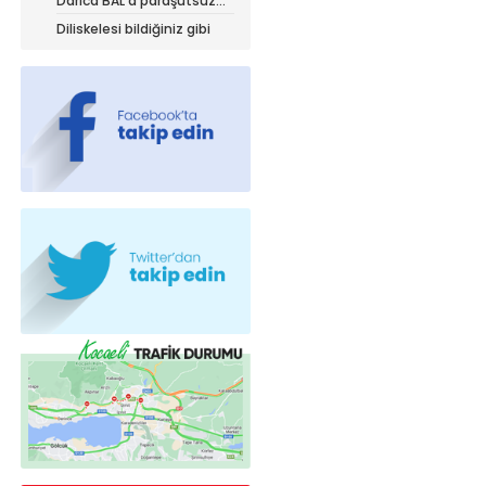
Darıca BAL’a paraşütsüz
iniyor!
Diliskelesi bildiğiniz gibi