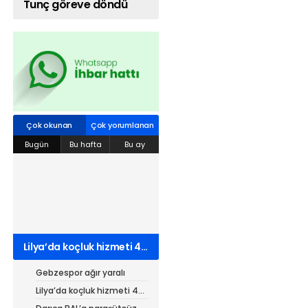
Tunç göreve döndü
Web TV
Galeri
Yazarlar
Hacı Halil Mahallesi, İsmetpaşa
Caddesi, Beşiroğlu Altın Han Kat: 1
(BİLKAR)Gebze - KOCAELİ
Çok okunan
Çok yorumlanan
aktanuslu@gmail.com
Bugün
Bu hafta
Bu ay
Lilya’da koçluk hizmeti 4
kurumdan 7 belgeli
Gebzespor ağır yaralı
Lilya’da koçluk hizmeti 4
kurumdan 7 belgeli