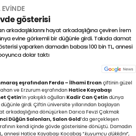
A EVİNDE
vde gösterisi
yan arkadaşlıklarını hayat arkadaşlığına çeviren İrem
ünya evine görkemli bir düğünle girdi. Takıda damat
österisi yaparken damadın babası 100 bin TL, annesi
boyunca dolar taktı
araş eşrafından Ferda – İlhami Ercan
çiftinin güzel
dahan ve Erzurum eşrafından
Hatice Kayabaşı
et Çetin
’in yakışıklı oğulları
Kadir Can Çetin
dünya
 düğünle girdi. Çiftin üniversite yıllarından başlayan
yat arkadaşlığına dönüşürken Darıca Fevzi Çakmak
nci Düğün Salonları, Salon Gold
’da gerçekleşen
arafının kendi içinde gövde gösterisine dönüştü. Damadın
L, annesi Hatice Kayabaşı Kocabaş “
kuyumcu dükkânı
”,