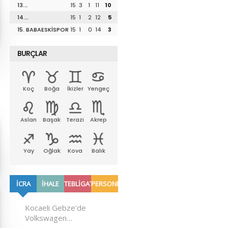
13.
15
3
1
11
10
UZUNKÖPRÜSPOR
14.
15
1
2
12
5
LÜLEBURGAZSPOR
15. BABAESKİSPOR
15
1
0
14
3
BURÇLAR
Koç
Boğa
İkizler
Yengeç
Aslan
Başak
Terazi
Akrep
Yay
Oğlak
Kova
Balık