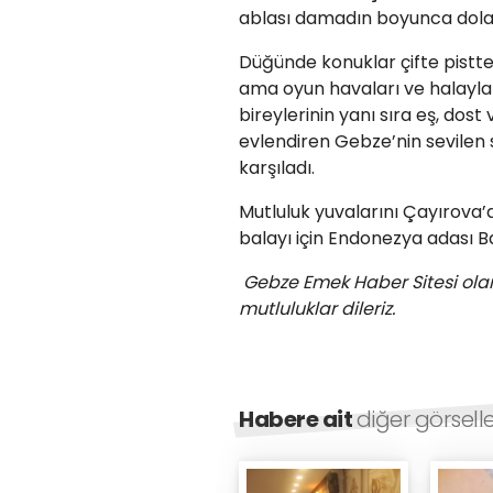
ablası damadın boyunca dolar
Düğünde konuklar çifte pistte 
ama oyun havaları ve halaylarl
bireylerinin yanı sıra eş, dost 
evlendiren Gebze’nin sevilen
karşıladı.
Mutluluk yuvalarını Çayırova’d
balayı için Endonezya adası Bal
Gebze Emek Haber Sitesi olar
mutluluklar dileriz.
Habere ait
diğer görsell