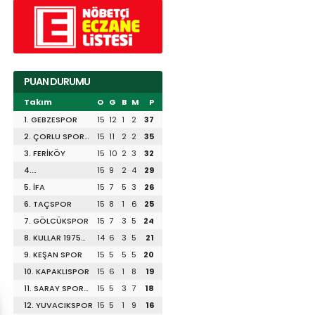
PUAN DURUMU
Takım
O
G
B
M
P
1. GEBZESPOR
15
12
1
2
37
2. ÇORLU SPOR
15
11
2
2
35
1947
3. FERİKÖY
15
10
2
3
32
4.
15
9
2
4
29
DİLİSKELESİSPOR
5. İFA
15
7
5
3
26
6. TAÇSPOR
15
8
1
6
25
7. GÖLCÜKSPOR
15
7
3
5
24
8. KULLAR 1975
14
6
3
5
21
SPOR
9. KEŞAN SPOR
15
5
5
5
20
10. KAPAKLISPOR
15
6
1
8
19
11. SARAY SPOR
15
5
3
7
18
1953
12. YUVACIKSPOR
15
5
1
9
16