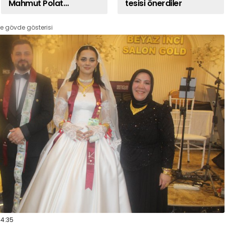
Mahmut Polat
tesisi önerdiler
Darıca’da
e gövde gösterisi
4:35