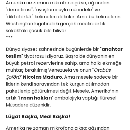
Amerika ne zaman mikrofona çıksa; ağzından
"demokrasi", "uyuşturucuyla mücadele" ve
"diktatörlük" kelimeleri dökülür. Ama bu kelimelerin
Washington lügatindeki gerçek mealini artık
Web TV
Galeri
Yazarlar
sokaktaki çocuk bile biliyor
***
Hacı Halil Mahallesi, İsmetpaşa
Caddesi, Beşiroğlu Altın Han Kat: 1
Dünya siyaset sahnesinde bugünlerde bir "
anahtar
(BİLKAR)Gebze - KOCAELİ
teslim
" tiyatrosu izliyoruz. Başrolde dünyanın en
aktanuslu@gmail.com
büyük petrol rezervlerine sahip, ama halkı ekmeğe
muhtaç bırakılmış Venezuela ve onun "
Otobüs
Şoförü
"
Nicolas Maduro
. Ama mesele sadece bir
liderin kendi sarayından tek kurşun atılmadan
paketlenip götürülmesi değil. Mesele, Amerika’nın
artık "
insan hakları
" ambalajıyla yaptığı Küresel
Müsadere düzenidir.
Lügat Başka, Meal Başka!
Amerika ne zaman mikrofona çıksa; ağzından