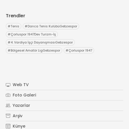
Trendler
#
Tenis
#
Darıca Tenis KulübüGebzespor
#
Çorluspor 1947Dev Turizm-İş
#
4. Vardiya İşçi DayanışmasıGebzespor
#
Bölgesel Amatör LigGebzespor
#
Çorluspor 1947
Web TV
Foto Galeri
Yazarlar
Arşiv
Künye