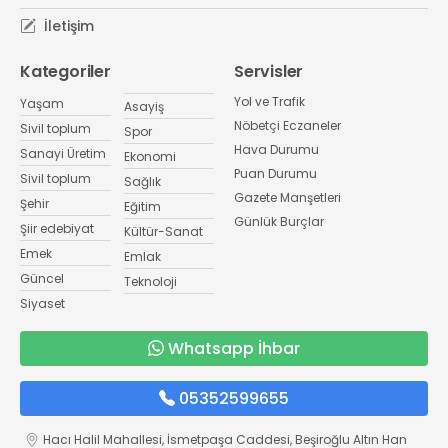
İletişim
Kategoriler
Servisler
Yol ve Trafik
Yaşam
Asayiş
Nöbetçi Eczaneler
Sivil toplum
Spor
Hava Durumu
Sanayi Üretim
Ekonomi
Puan Durumu
Sivil toplum
Sağlık
Gazete Manşetleri
Şehir
Eğitim
Günlük Burçlar
Şiir edebiyat
Kültür-Sanat
Emek
Emlak
Güncel
Teknoloji
Siyaset
Whatsapp İhbar
05352599655
Hacı Halil Mahallesi, İsmetpaşa Caddesi, Beşiroğlu Altın Han