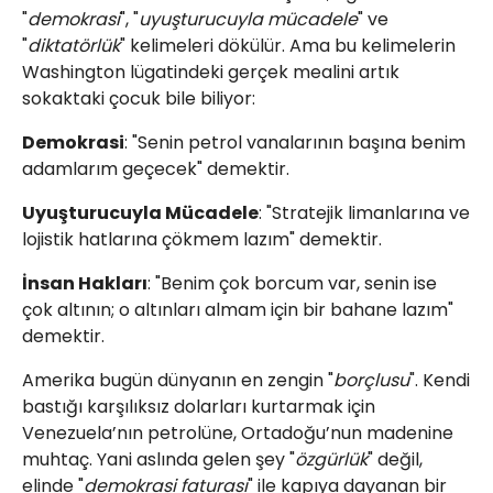
"
demokrasi
", "
uyuşturucuyla mücadele
" ve
"
diktatörlük
" kelimeleri dökülür. Ama bu kelimelerin
Washington lügatindeki gerçek mealini artık
sokaktaki çocuk bile biliyor:
Demokrasi
: "Senin petrol vanalarının başına benim
adamlarım geçecek" demektir.
Uyuşturucuyla Mücadele
: "Stratejik limanlarına ve
lojistik hatlarına çökmem lazım" demektir.
İnsan Hakları
: "Benim çok borcum var, senin ise
çok altının; o altınları almam için bir bahane lazım"
demektir.
Amerika bugün dünyanın en zengin "
borçlusu
". Kendi
bastığı karşılıksız dolarları kurtarmak için
Venezuela’nın petrolüne, Ortadoğu’nun madenine
muhtaç. Yani aslında gelen şey "
özgürlük
" değil,
elinde "
demokrasi faturası
" ile kapıya dayanan bir