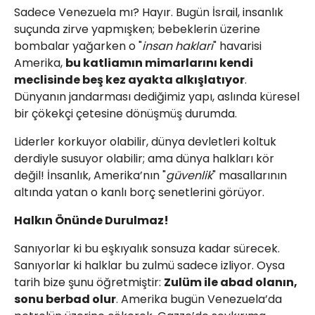
Sadece Venezuela mı? Hayır. Bugün İsrail, insanlık
suçunda zirve yapmışken; bebeklerin üzerine
bombalar yağarken o "
insan hakları
" havarisi
Amerika,
bu katliamın mimarlarını kendi
meclisinde beş kez ayakta alkışlatıyor
.
Dünyanın jandarması dediğimiz yapı, aslında küresel
bir çökekçi çetesine dönüşmüş durumda.
Liderler korkuyor olabilir, dünya devletleri koltuk
derdiyle susuyor olabilir; ama dünya halkları kör
değil! İnsanlık, Amerika’nın "
güvenlik
" masallarının
altında yatan o kanlı borç senetlerini görüyor.
Halkın Önünde Durulmaz!
Sanıyorlar ki bu eşkıyalık sonsuza kadar sürecek.
Sanıyorlar ki halklar bu zulmü sadece izliyor. Oysa
tarih bize şunu öğretmiştir:
Zulüm ile abad olanın,
sonu berbad olur
. Amerika bugün Venezuela’da