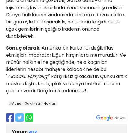
petrolün üzerine çökerek, Gazze’de soykırıma
lojistik sağlayarak aslında kendi sonunu inşa ediyor.
Dünya halklarının vicdanında biriken o devasa öfke,
bir gün öyle bir taşacak ki; ne doların kâğıdı ne de
uçak gemilerinin çeliği o iradenin önünde
durabilecek.
Sonuç olarak
; Amerika bir kurtarıcı değil, iflas
etmiş bir imparatorluğun hırçın icra memurudur. Ve
mühür halkın eline geçtiğinde, ne o kaçırılan
liderlerin hesabı mahşere kalacak ne de bu
"
Alacaklı Eşkıyalığı
" karşılıksız çıkacaktır. Çünkü artık
maske düştü, kral çıplak ve dünya halkları notunu
çoktan verdi: Borç kanla ödenmez!
#Adnan Sak,İnsan Hakları
Yorum
yaz