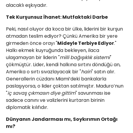
alacaklı eşkıyadır.
Tek Kurşunsuz İhanet: Mutfaktaki Darbe
Peki, nasıl oluyor da koca bir ülke, liderini bir kurşun
atmadan teslim ediyor? Çünkü Amerika bir yere
girmeden önce orayı "
Mideyle Terbiye Ediyor
."
Halkı ekmek kuyruğunda bekleyen, ilaca
ulaşamayan bir liderin "
milli bağışıklık sistemi
"
çökmüştür. Lider, kendi halkına sırtını döndüğü an,
Amerika o sırtı sıvazlayacak bir "
hain
" satın alır.
Generallerin cüzdanı Miami’deki bankalarla
paslaşıyorsa, o lider çoktan satılmıştır. Maduro’nun
"
iç savaş çıkmasın diye gittim
" savunması ise
sadece canını ve valizlerini kurtaran birinin
diplomatik kılıfıdır.
Dünyanın Jandarması mı, Soykırımın Ortağı
mı?