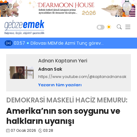
Güncel
du gibi
03:57
Dilovası MEM’de Azmi Tunç göreve döndü
03:13
Kocaeli’
Siyaset
Adnan Kaptanın Yeri
Asayiş
Adnan Sak
Spor
https://www.youtube.com/@kaptanadnansak
Ekonomi
Yazarın tüm yazıları
Sağlık
DEMOKRASİ MASKELİ HACİZ MEMURU:
Eğitim
Amerika’nın son soygunu ve
Kültür-Sanat
halkların uyanışı
Emlak
07 Ocak 2026
03:28
Teknoloji