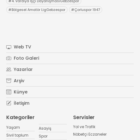
#
4. Vardiya İşçi DayanışmasıGebzespor
#
Bölgesel Amatör LigGebzespor
#
Çorluspor 1947
Web TV
Foto Galeri
Yazarlar
Arşiv
Künye
İletişim
Kategoriler
Servisler
Yol ve Trafik
Yaşam
Asayiş
Nöbetçi Eczaneler
Sivil toplum
Spor