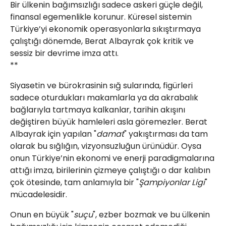
Bir ülkenin bağımsızlığı sadece askeri güçle değil,
finansal egemenlikle korunur. Küresel sistemin
Türkiye’yi ekonomik operasyonlarla sıkıştırmaya
çalıştığı dönemde, Berat Albayrak çok kritik ve
Web TV
Galeri
Yazarlar
sessiz bir devrime imza attı.
​**
Hacı Halil Mahallesi, İsmetpaşa
Caddesi, Beşiroğlu Altın Han Kat: 1
Siyasetin ve bürokrasinin sığ sularında, figürleri
(BİLKAR)Gebze - KOCAELİ
sadece oturdukları makamlarla ya da akrabalık
aktanuslu@gmail.com
bağlarıyla tartmaya kalkanlar, tarihin akışını
değiştiren büyük hamleleri asla göremezler. Berat
Albayrak için yapılan "
damat
" yakıştırması da tam
olarak bu sığlığın, vizyonsuzluğun ürünüdür. Oysa
onun Türkiye’nin ekonomi ve enerji paradigmalarına
attığı imza, birilerinin çizmeye çalıştığı o dar kalıbın
çok ötesinde, tam anlamıyla bir "
Şampiyonlar Ligi
"
mücadelesidir.
​Onun en büyük "
suçu
", ezber bozmak ve bu ülkenin