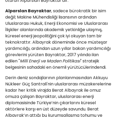
oturan Alparslan Bayraktar'dır.
Alparslan Bayraktar
, sadece bürokratik bir isim
değil; Makine Mühendisliği lisansının ardından
Uluslararası Hukuk, Enerji Ekonomisi ve Uluslararası
İlişkiler alanlarında akademik yetkinliğe ulaşmış,
küresel enerji jeopolitiğini çok iyi okuyan tam bir
teknokrattır. Albayrak döneminde önce müsteşar
yardımcılığı, ardından uzun yıllar bakan yardımcılığı
görevlerini yürüten Bayraktar, 2017 yılında ilan
edilen "
Milli Enerji ve Maden Politikası
" stratejik
belgesinin sahadaki en önemli yürütücülerindendi.
​Derin deniz sondajlarının planlanmasından Akkuyu
Nükleer Güç Santrali'nin uluslararası müzakerelerine
kadar her kritik virajda Berat Albayrak ile omuz
omuza çalışan Bayraktar, uluslararası enerji
diplomasisinde Türkiye’nin çıkarlarını küresel
aktörlere karşı en üst düzeyde savundu. Berat
Albayrak’ın attığı bu kurumsallaşma tohumu ve