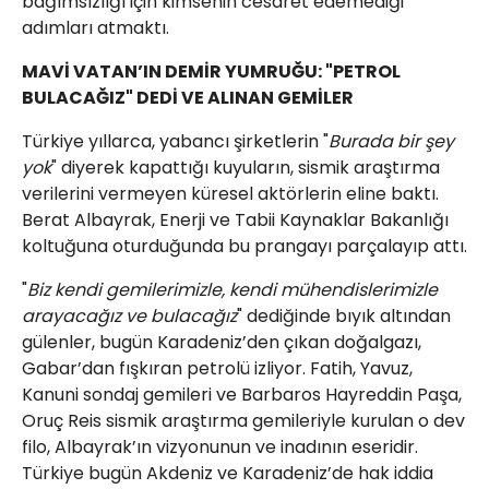
bağımsızlığı için kimsenin cesaret edemediği
adımları atmaktı.
​MAVİ VATAN’IN DEMİR YUMRUĞU: "PETROL
BULACAĞIZ" DEDİ VE ALINAN GEMİLER
​Türkiye yıllarca, yabancı şirketlerin "
Burada bir şey
yok
" diyerek kapattığı kuyuların, sismik araştırma
verilerini vermeyen küresel aktörlerin eline baktı.
Berat Albayrak, Enerji ve Tabii Kaynaklar Bakanlığı
koltuğuna oturduğunda bu prangayı parçalayıp attı.
​"
Biz kendi gemilerimizle, kendi mühendislerimizle
arayacağız ve bulacağız
" dediğinde bıyık altından
gülenler, bugün Karadeniz’den çıkan doğalgazı,
Gabar’dan fışkıran petrolü izliyor. Fatih, Yavuz,
Kanuni sondaj gemileri ve Barbaros Hayreddin Paşa,
Oruç Reis sismik araştırma gemileriyle kurulan o dev
filo, Albayrak’ın vizyonunun ve inadının eseridir.
Türkiye bugün Akdeniz ve Karadeniz’de hak iddia