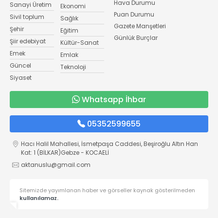
Hava Durumu
Sanayi Üretim
Ekonomi
Puan Durumu
Sivil toplum
Sağlık
Gazete Manşetleri
Şehir
Eğitim
Günlük Burçlar
Şiir edebiyat
Kültür-Sanat
Emek
Emlak
Güncel
Teknoloji
Siyaset
Whatsapp İhbar
05352599655
Hacı Halil Mahallesi, İsmetpaşa Caddesi, Beşiroğlu Altın Han
Kat: 1 (BİLKAR)Gebze - KOCAELİ
aktanuslu@gmail.com
Sitemizde yayımlanan haber ve görseller kaynak gösterilmeden
kullanılamaz.