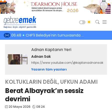
Güncel
i değişti
06:48
CHP'li Belediye'nin turnuvasında AKP’li tavlacının yenen hakkı!
03:39
Meclis 
Siyaset
Adnan Kaptanın Yeri
Asayiş
Adnan Sak
Spor
https://www.youtube.com/@kaptanadnansak
Ekonomi
Yazarın tüm yazıları
Sağlık
KOLTUKLARIN DEĞİL, UFKUN ADAMI
Eğitim
Berat Albayrak’ın sessiz
Kültür-Sanat
devrimi
Emlak
20 Mayıs 2026
08:24
Teknoloji