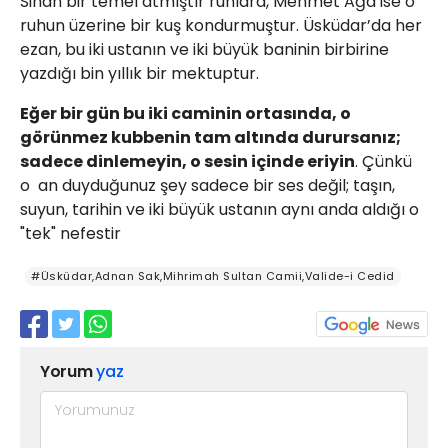
​Sinan bir temel atmıştır ruhlara, Mehmet Ağa ise o
ruhun üzerine bir kuş kondurmuştur. Üsküdar’da her
ezan, bu iki ustanın ve iki büyük baninin birbirine
yazdığı bin yıllık bir mektuptur.
Eğer bir gün bu iki caminin ortasında, o
görünmez kubbenin tam altında durursanız;
sadece dinlemeyin, o sesin içinde eriyin
. Çünkü
o an duyduğunuz şey sadece bir ses değil; taşın,
suyun, tarihin ve iki büyük ustanın aynı anda aldığı o
"tek" nefestir
#Üsküdar,Adnan Sak,Mihrimah Sultan Camii,Valide-i Cedid
Yorum
yaz