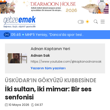
Güncel
meti önler
06:46
MHP’li Yeniay, “Darıca’da spor tesisleri yetersiz” şeklinde konuştu
05:08
3 saat ücre
Siyaset
Adnan Kaptanın Yeri
Asayiş
Adnan Sak
Spor
https://www.youtube.com/@kaptanadnansak
Ekonomi
Yazarın tüm yazıları
Sağlık
ÜSKÜDAR’IN GÖKYÜZÜ KUBBESİNDE
Eğitim
İki sultan, iki mimar: Bir ses
Kültür-Sanat
senfonisi
Emlak
10 Mayıs 2026
04:37
Teknoloji