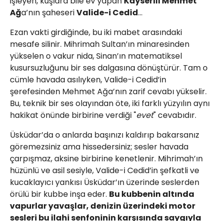
işleyen, kuşlara bile ev yapan
Kayserili Mehmet
Ağ
a’nın şaheseri
Valide-i Cedid
…
​Ezan vakti girdiğinde, bu iki mabet arasındaki
mesafe silinir. Mihrimah Sultan’ın minaresinden
yükselen o vakur nida, Sinan’ın matematiksel
kusursuzluğunu bir ses dalgasına dönüştürür. Tam o
cümle havada asılıyken, Valide-i Cedid’in
şerefesinden Mehmet Ağa’nın zarif cevabı yükselir.
Bu, teknik bir ses olayından öte, iki farklı yüzyılın aynı
hakikat önünde birbirine verdiği "
evet
" cevabıdır.
​Üsküdar’da o anlarda başınızı kaldırıp bakarsanız
göremezsiniz ama hissedersiniz; sesler havada
çarpışmaz, aksine birbirine kenetlenir. Mihrimah’ın
hüzünlü ve asil sesiyle, Valide-i Cedid’in şefkatli ve
kucaklayıcı yankısı Üsküdar’ın üzerinde seslerden
örülü bir kubbe inşa eder.
Bu kubbenin altında
vapurlar yavaşlar, denizin üzerindeki motor
sesleri bu ilahi senfoninin karşısında saygıyla