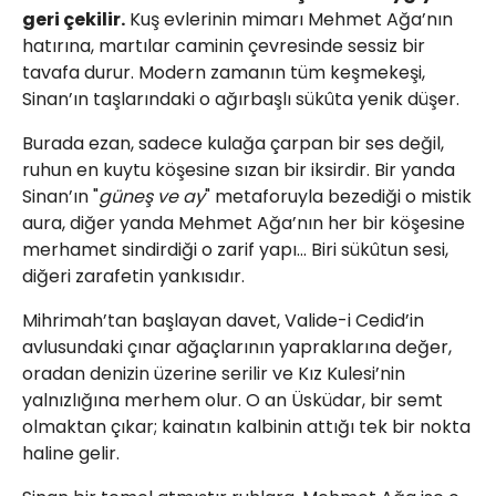
geri çekilir.
Kuş evlerinin mimarı Mehmet Ağa’nın
hatırına, martılar caminin çevresinde sessiz bir
tavafa durur. Modern zamanın tüm keşmekeşi,
Sinan’ın taşlarındaki o ağırbaşlı sükûta yenik düşer.
​Burada ezan, sadece kulağa çarpan bir ses değil,
ruhun en kuytu köşesine sızan bir iksirdir. Bir yanda
Sinan’ın "
güneş ve ay
" metaforuyla bezediği o mistik
aura, diğer yanda Mehmet Ağa’nın her bir köşesine
merhamet sindirdiği o zarif yapı... Biri sükûtun sesi,
diğeri zarafetin yankısıdır.
​Mihrimah’tan başlayan davet, Valide-i Cedid’in
avlusundaki çınar ağaçlarının yapraklarına değer,
oradan denizin üzerine serilir ve Kız Kulesi’nin
yalnızlığına merhem olur. O an Üsküdar, bir semt
olmaktan çıkar; kainatın kalbinin attığı tek bir nokta
haline gelir.