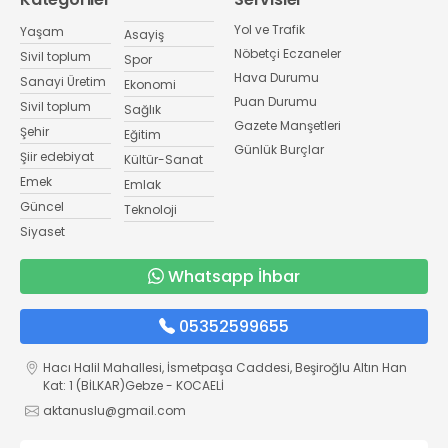
Yol ve Trafik
Yaşam
Asayiş
Nöbetçi Eczaneler
Sivil toplum
Spor
Hava Durumu
Sanayi Üretim
Ekonomi
Puan Durumu
Sivil toplum
Sağlık
Gazete Manşetleri
Şehir
Eğitim
Günlük Burçlar
Şiir edebiyat
Kültür-Sanat
Emek
Emlak
Güncel
Teknoloji
Siyaset
Whatsapp İhbar
05352599655
Hacı Halil Mahallesi, İsmetpaşa Caddesi, Beşiroğlu Altın Han
Kat: 1 (BİLKAR)Gebze - KOCAELİ
aktanuslu@gmail.com