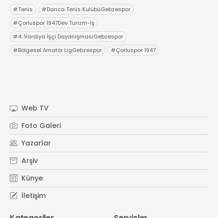
#
Tenis
#
Darıca Tenis KulübüGebzespor
#
Çorluspor 1947Dev Turizm-İş
#
4. Vardiya İşçi DayanışmasıGebzespor
#
Bölgesel Amatör LigGebzespor
#
Çorluspor 1947
Web TV
Foto Galeri
Yazarlar
Arşiv
Künye
İletişim
Kategoriler
Servisler