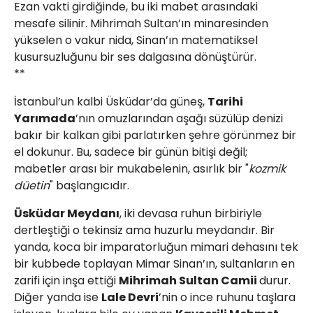
Ezan vakti girdiğinde, bu iki mabet arasındaki
mesafe silinir. Mihrimah Sultan’ın minaresinden
yükselen o vakur nida, Sinan’ın matematiksel
kusursuzluğunu bir ses dalgasına dönüştürür.
Web TV
Galeri
Yazarlar
**
Hacı Halil Mahallesi, İsmetpaşa
​İstanbul’un kalbi Üsküdar’da güneş,
Tarihi
Caddesi, Beşiroğlu Altın Han Kat: 1
Yarımada
’nın omuzlarından aşağı süzülüp denizi
(BİLKAR)Gebze - KOCAELİ
bakır bir kalkan gibi parlatırken şehre görünmez bir
aktanuslu@gmail.com
el dokunur. Bu, sadece bir günün bitişi değil;
mabetler arası bir mukabelenin, asırlık bir "
kozmik
düetin
" başlangıcıdır.
Üsküdar Meydanı
, iki devasa ruhun birbiriyle
dertleştiği o tekinsiz ama huzurlu meydandır. Bir
yanda, koca bir imparatorluğun mimari dehasını tek
bir kubbede toplayan Mimar Sinan’ın, sultanların en
zarifi için inşa ettiği
Mihrimah Sultan Camii
durur.
Diğer yanda ise
Lale Devri
’nin o ince ruhunu taşlara