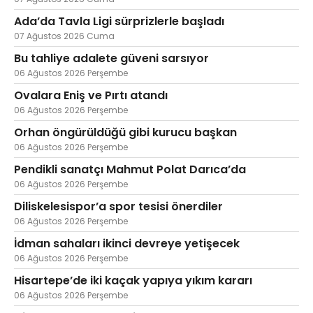
Ada’da Tavla Ligi sürprizlerle başladı
07 Ağustos 2026 Cuma
Bu tahliye adalete güveni sarsıyor
Web TV
Galeri
Yazarlar
06 Ağustos 2026 Perşembe
Hacı Halil Mahallesi, İsmetpaşa
Ovalara Eniş ve Pırtı atandı
Caddesi, Beşiroğlu Altın Han Kat: 1
06 Ağustos 2026 Perşembe
(BİLKAR)Gebze - KOCAELİ
Orhan öngürüldüğü gibi kurucu başkan
aktanuslu@gmail.com
06 Ağustos 2026 Perşembe
Pendikli sanatçı Mahmut Polat Darıca’da
06 Ağustos 2026 Perşembe
Diliskelesispor’a spor tesisi önerdiler
06 Ağustos 2026 Perşembe
İdman sahaları ikinci devreye yetişecek
06 Ağustos 2026 Perşembe
Hisartepe’de iki kaçak yapıya yıkım kararı
06 Ağustos 2026 Perşembe