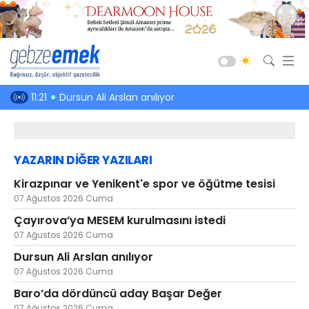
Güncel
stedi
11:21
Dursun Ali Arslan anılıyor
10:42
Baro’da 
Siyaset
Asayiş
YAZARIN DİĞER YAZILARI
Spor
Kirazpınar ve Yenikent'e spor ve öğütme tesisi
Ekonomi
07 Ağustos 2026 Cuma
Sağlık
Çayırova’ya MESEM kurulmasını istedi
Eğitim
07 Ağustos 2026 Cuma
Dursun Ali Arslan anılıyor
Kültür-Sanat
07 Ağustos 2026 Cuma
Emlak
Baro’da dördüncü aday Başar Değer
Teknoloji
07 Ağustos 2026 Cuma