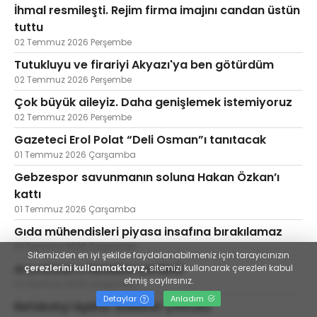
İhmal resmileşti. Rejim firma imajını candan üstün
tuttu
02 Temmuz 2026 Perşembe
Tutukluyu ve firariyi Akyazı'ya ben götürdüm
02 Temmuz 2026 Perşembe
Çok büyük aileyiz. Daha genişlemek istemiyoruz
02 Temmuz 2026 Perşembe
Gazeteci Erol Polat “Deli Osman”ı tanıtacak
01 Temmuz 2026 Çarşamba
Gebzespor savunmanın soluna Hakan Özkan’ı
kattı
01 Temmuz 2026 Çarşamba
Gıda mühendisleri piyasa insafına bırakılamaz
01 Temmuz 2026 Çarşamba
Sitemizden en iyi şekilde faydalanabilmeniz için tarayıcınızın
Arzu Erkan x hesabını yeniledi
çerezlerini kullanmaktayız,
sitemizi kullanarak çerezleri kabul
etmiş saylırsınız.
01 Temmuz 2026 Çarşamba
Detaylar
Anladım
Refakatçi âşıklar Balıkesir yolcusu