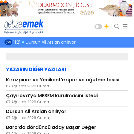
Güncel
stedi
11:21
Dursun Ali Arslan anılıyor
10:42
Baro’da 
Siyaset
Asayiş
YAZARIN DİĞER YAZILARI
Spor
Kirazpınar ve Yenikent'e spor ve öğütme tesisi
Ekonomi
07 Ağustos 2026 Cuma
Sağlık
Çayırova’ya MESEM kurulmasını istedi
Eğitim
07 Ağustos 2026 Cuma
Dursun Ali Arslan anılıyor
Kültür-Sanat
07 Ağustos 2026 Cuma
Emlak
Baro’da dördüncü aday Başar Değer
Teknoloji
07 Ağustos 2026 Cuma