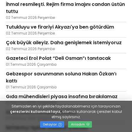
İhmal resmileşti. Rejim firma imajını candan üstün
tuttu
02 Temmuz 2026 Perşembe
Tutukluyu ve firariyi Akyazı'ya ben götürdüm
02 Temmuz 2026 Perşembe
Çok büyük aileyiz. Daha genişlemek istemiyoruz
02 Temmuz 2026 Perşembe
Gazeteci Erol Polat “Deli Osman”ı tanıtacak
01 Temmuz 2026 Çarşamba
Gebzespor savunmanın soluna Hakan Özkan’ı
kattı
01 Temmuz 2026 Çarşamba
Gıda mühendisleri piyasa insafına bırakılamaz
01 Temmuz 2026 Çarşamba
Sitemizden en iyi şekilde faydalanabilmeniz için tarayıcınızın
Arzu Erkan x hesabını yeniledi
çerezlerini kullanmaktayız,
sitemizi kullanarak çerezleri kabul
etmiş saylırsınız.
01 Temmuz 2026 Çarşamba
Detaylar
Anladım
Refakatçi âşıklar Balıkesir yolcusu