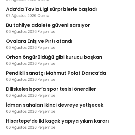
Ada’da Tavla Ligi sürprizlerle başladı
07 Ağustos 2026 Cuma
Bu tahliye adalete güveni sarsıyor
Web TV
Galeri
Yazarlar
06 Ağustos 2026 Perşembe
Hacı Halil Mahallesi, İsmetpaşa
Ovalara Eniş ve Pırtı atandı
Caddesi, Beşiroğlu Altın Han Kat: 1
06 Ağustos 2026 Perşembe
(BİLKAR)Gebze - KOCAELİ
Orhan öngürüldüğü gibi kurucu başkan
aktanuslu@gmail.com
06 Ağustos 2026 Perşembe
Pendikli sanatçı Mahmut Polat Darıca’da
06 Ağustos 2026 Perşembe
Diliskelesispor’a spor tesisi önerdiler
06 Ağustos 2026 Perşembe
İdman sahaları ikinci devreye yetişecek
06 Ağustos 2026 Perşembe
Hisartepe’de iki kaçak yapıya yıkım kararı
06 Ağustos 2026 Perşembe