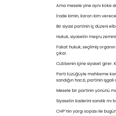
Ama mesele yine aynı köke d
İrade kimin, kararı kim verec
Bir siyasi partinin iç düzeni e
Hukuk, siyasetin meşru zeminin
Fakat hukuk, seçilmiş organı
çıkar.
Cübbenin içine siyaset girer.
Parti tüzüğüyle mahkeme kara
sandığın haczi, partinin işgali 
Mesele bir partinin yönünü 
Siyasetin kaderini sandık mı
CHP’nin yargı sopası ile bugün