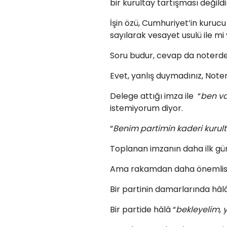
bir kurultay tartışması değildi
İşin özü, Cumhuriyet’in kurucu 
sayılarak vesayet usulü ile mi
Soru budur, cevap da noterde
Evet, yanlış duymadınız, Note
Delege attığı imza ile “
ben v
istemiyorum diyor.
“
Benim partimin kaderi kurult
Toplanan imzanın daha ilk günde
Ama rakamdan daha önemlisi, 
Bir partinin damarlarında hâlâ
Bir partide hâlâ “
bekleyelim, 