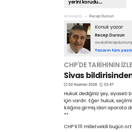
yerini korudu.
Takipçileri değişti
Anasayfa
Recep Dursun
Konuk yazar
Recep Dursun
avukatrecepdursu
Yazarın tüm yazıl
CHP'DE TARİHİNİN İZLE
Sivas bildirisinde
02 Haziran 2026
02:47
Hukuk dediğiniz şey, siyaseti
için vardır. Eğer hukuk, seçil
kılığına girmiş idari aparata d
**
CHP’li 111 milletvekili bugün 