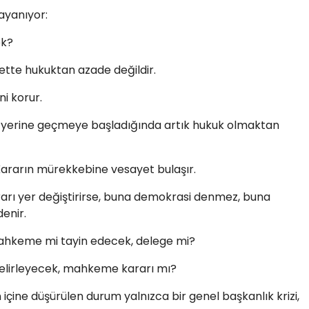
ayanıyor:
ek?
lbette hukuktan azade değildir.
i korur.
n yerine geçmeye başladığında artık hukuk olmaktan
 Kararın mürekkebine vesayet bulaşır.
rı yer değiştirirse, buna demokrasi denmez, buna
denir.
mahkeme mi tayin edecek, delege mi?
 belirleyecek, mahkeme kararı mı?
 içine düşürülen durum yalnızca bir genel başkanlık krizi,