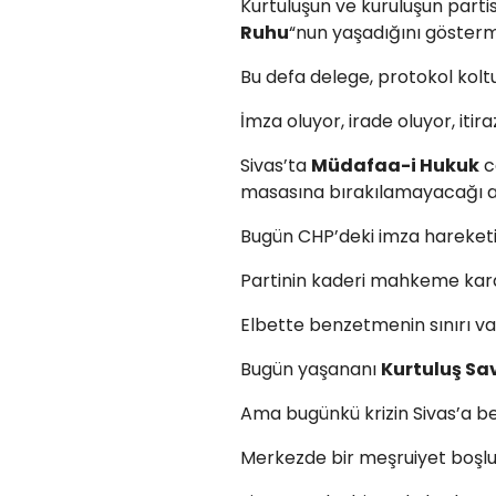
Kurtuluşun ve kuruluşun partis
Ruhu
“nun yaşadığını gösterm
Bu defa delege, protokol kol
İmza oluyor, irade oluyor, itira
Sivas’ta
Müdafaa-i Hukuk
c
masasına bırakılamayacağı a
Bugün CHP’deki imza hareketin
Partinin kaderi mahkeme kara
Elbette benzetmenin sınırı va
Bugün yaşananı
Kurtuluş Sa
Ama bugünkü krizin Sivas’a b
Merkezde bir meşruiyet boşluğ