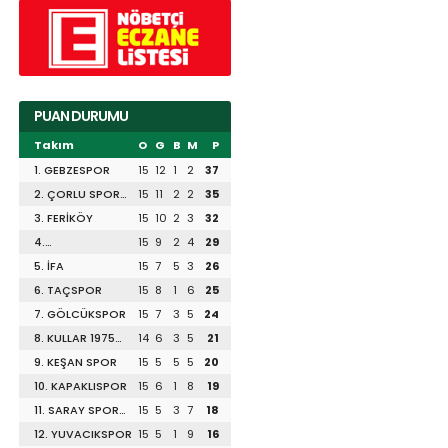
PUAN DURUMU
Takım
O
G
B
M
P
1. GEBZESPOR
15
12
1
2
37
2. ÇORLU SPOR
15
11
2
2
35
1947
3. FERİKÖY
15
10
2
3
32
4.
15
9
2
4
29
DİLİSKELESİSPOR
5. İFA
15
7
5
3
26
6. TAÇSPOR
15
8
1
6
25
7. GÖLCÜKSPOR
15
7
3
5
24
8. KULLAR 1975
14
6
3
5
21
SPOR
9. KEŞAN SPOR
15
5
5
5
20
10. KAPAKLISPOR
15
6
1
8
19
11. SARAY SPOR
15
5
3
7
18
1953
12. YUVACIKSPOR
15
5
1
9
16