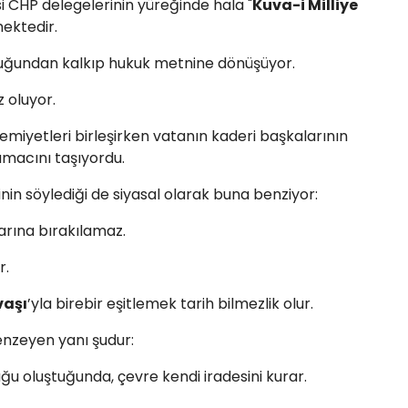
i CHP delegelerinin yüreğinde hala "
Kuva-i Milliye
ektedir.
tuğundan kalkıp hukuk metnine dönüşüyor.
z oluyor.
emiyetleri birleşirken vatanın kaderi başkalarının
macını taşıyordu.
in söylediği de siyasal olarak buna benziyor:
rına bırakılamaz.
r.
vaşı
’yla birebir eşitlemek tarih bilmezlik olur.
enzeyen yanı şudur:
u oluştuğunda, çevre kendi iradesini kurar.