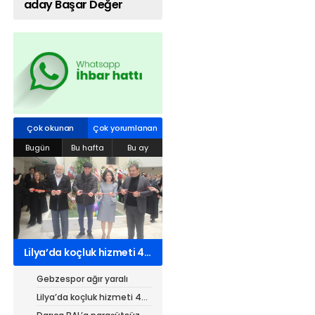
aday Başar Değer
Web TV
Galeri
Yazarlar
Hacı Halil Mahallesi, İsmetpaşa
Caddesi, Beşiroğlu Altın Han Kat: 1
(BİLKAR)Gebze - KOCAELİ
Çok okunan
Çok yorumlanan
aktanuslu@gmail.com
Bugün
Bu hafta
Bu ay
Lilya’da koçluk hizmeti 4
kurumdan 7 belgeli
Gebzespor ağır yaralı
Lilya’da koçluk hizmeti 4
kurumdan 7 belgeli