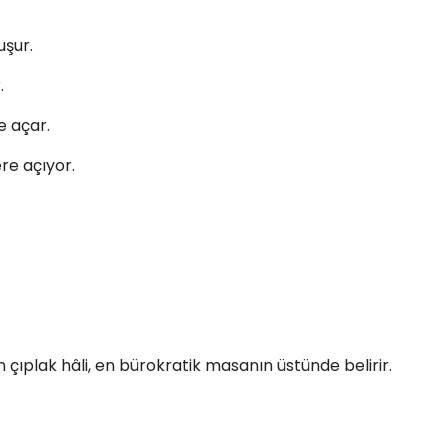
uşur.
.
e açar.
re açıyor.
ıplak hâli, en bürokratik masanın üstünde belirir.