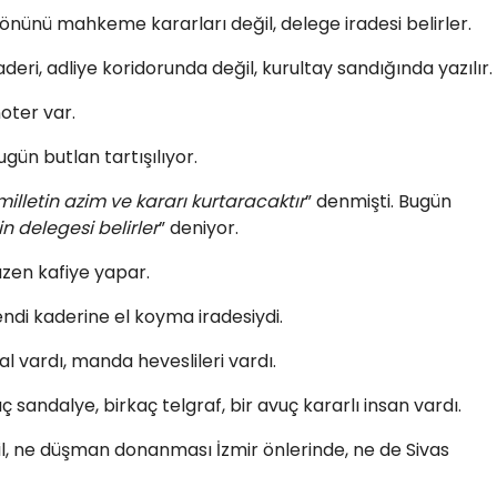
 yönünü mahkeme kararları değil, delege iradesi belirler.
deri, adliye koridorunda değil, kurultay sandığında yazılır.
noter var.
gün butlan tartışılıyor.
e milletin azim ve kararı kurtaracaktır
” denmişti. Bugün
in delegesi belirler
” deniyor.
zen kafiye yapar.
endi kaderine el koyma iradesiydi.
gal vardı, manda heveslileri vardı.
 sandalye, birkaç telgraf, bir avuç kararlı insan vardı.
l, ne düşman donanması İzmir önlerinde, ne de Sivas