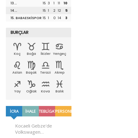
13.
15
3
1
11
10
UZUNKÖPRÜSPOR
14.
15
1
2
12
5
LÜLEBURGAZSPOR
15. BABAESKİSPOR
15
1
0
14
3
BURÇLAR
Koç
Boğa
İkizler
Yengeç
Aslan
Başak
Terazi
Akrep
Yay
Oğlak
Kova
Balık