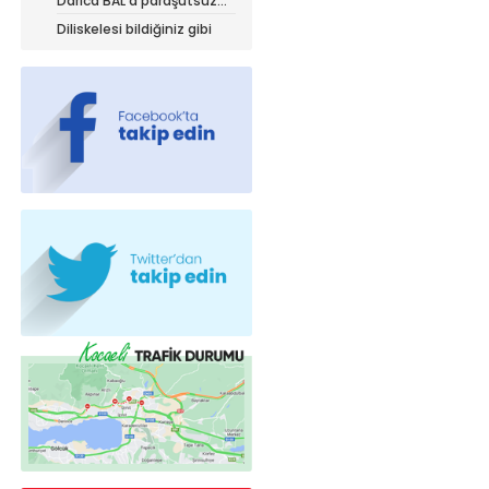
Darıca BAL’a paraşütsüz
iniyor!
Diliskelesi bildiğiniz gibi