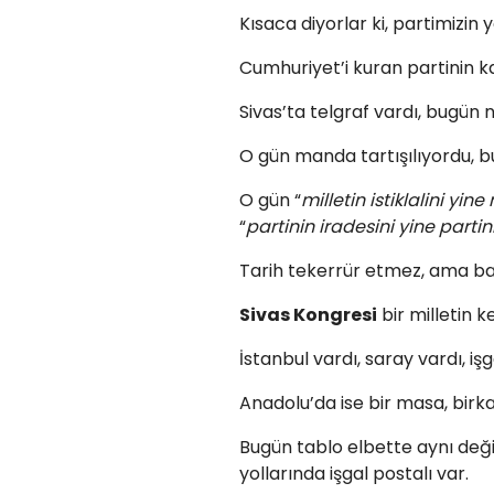
Kısaca diyorlar ki, partimizin
Cumhuriyet’i kuran partinin ka
Sivas’ta telgraf vardı, bugün 
O gün manda tartışılıyordu, bu
O gün “
milletin istiklalini yin
“
partinin iradesini yine partin
Tarih tekerrür etmez, ama ba
Sivas Kongresi
bir milletin k
İstanbul vardı, saray vardı, iş
Anadolu’da ise bir masa, birkaç
Bugün tablo elbette aynı deği
yollarında işgal postalı var.