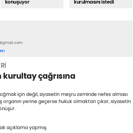
konuşuyor
kurulmasını istedi
n@gmail.com
arı
Rİ
n kurultay çağrısına
 boğmak için değil, siyasetin meşru zeminde nefes alması
miş organın yerine geçerse hukuk olmaktan çıkar, siyasetin
önüşür.
ortak açıklama yapmış.