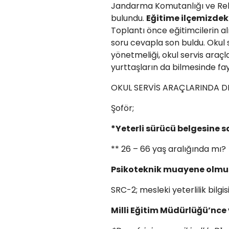
Jandarma Komutanlığı ve Rehbe
bulundu.
Eğitime ilçemizdeki
Toplantı önce eğitimcilerin a
soru cevapla son buldu. Okul 
yönetmeliği, okul servis araçl
yurttaşların da bilmesinde f
OKUL SERVİS ARAÇLARINDA 
Şoför;
*Yeterli sürücü belgesine s
** 26 – 66 yaş aralığında mı?
Psikoteknik muayene olmuş
SRC-2; mesleki yeterlilik bilgi
Milli Eğitim Müdürlüğü’nce 