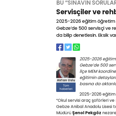
BU “SINAVIN SORULARI
Servisçiler ve rehb
2025-2026 eğitim öğretim y
Gebze’de 500 servisçi ve re
da bilip denetlesin. Eksik va
2025-2026 eğitim 
Gebze’de 500 serv
İlçe MEM koordines
eğitimin detayları
Aktan Uslu
basına da aktarıld
Tüm
haberleri
2025-2026 eğitim 
“Okul servisi araç şoförleri ve
Gebze Anibal Anadolu Lisesi to
Müdürü
Şenol Pekgöz
nezaret