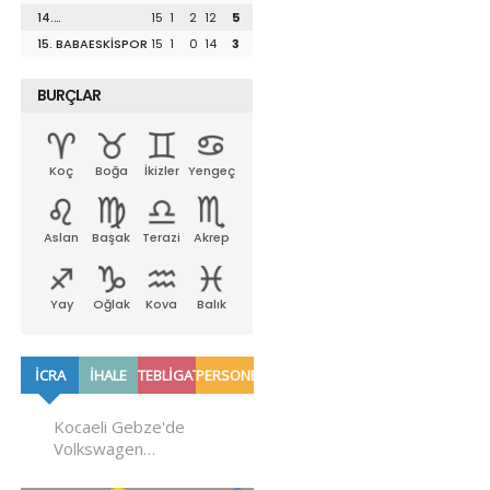
UZUNKÖPRÜSPOR
14.
15
1
2
12
5
LÜLEBURGAZSPOR
15. BABAESKİSPOR
15
1
0
14
3
BURÇLAR
Koç
Boğa
İkizler
Yengeç
Aslan
Başak
Terazi
Akrep
Yay
Oğlak
Kova
Balık