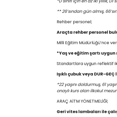
*D sınıfı için en az iki yıllık, D1 
** 26’sından gün almış, 66’
Rehber personel;
Araçta rehber personel bu
Milli Eğitim Müdürlüğü’nce ver
*Yaş ve eğitim şartı uygun
Standartlara uygun reflektif i
Işıklı çubuk veya DUR-GEÇ 
*22 yaşını doldurmuş, 61 yaşı
onaylı kurs alan ilkokul mezun
ARAÇ AİTM YÖNETMELİĞİ;
Geri vites lambaları ile çal