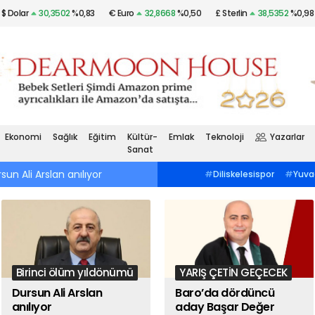
$ Dolar
30,3502
%0,83
€ Euro
32,8668
%0,50
£ Sterlin
38,5352
%0,98
Altın
$2.036,29
%0,88
Gümüş
22,46
%1,85
Ekonomi
Sağlık
Eğitim
Kültür-
Emlak
Teknoloji
Yazarlar
Sanat
sun Ali Arslan anılıyor
10:42
Baro’da dördüncü aday Başar Değ
#
Tenis
#
Darıca Tenis
#
Diliskelesispor
#
Yuva
KulübüGebzespor
#
Çorluspor 1947Dev
Gençler Birliği
#
Silivrispor
Turizm-İş
#
4. Vardiya İşçi
LigGebzespor
#
Çorlusp
DayanışmasıGebzespor
#
Bölgesel
Bankası
#
Lilya Koçlu
Amatör LigGebzespor
#
Çorluspor
#
Marmara KAISİADBinali
1947Bağımsız Emekliler Sendikası
Çayırova
#
Muharrem 
#
Selçuk Süzenİkizdere
#
Murat Kurum
Komünist Partisi
#
Gö
#
Mahalle Meclisleri
Birinci ölüm yıldönümü
YARIŞ ÇETİN GEÇECEK
Dursun Ali Arslan
Baro’da dördüncü
anılıyor
aday Başar Değer