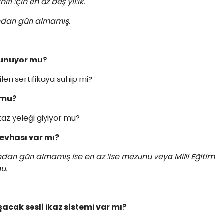
sınıfı için en az beş yıllık.
sından gün almamış
.
lunuyor mu?
ilen sertifikaya sahip mi?
 mu?
kaz yeleği giyiyor mu?
levhası var mı?
ndan gün almamış ise en az lise mezunu veya Milli Eğitim
u.
ışacak sesli ikaz sistemi var mı?