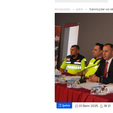
Anasayfa
Şehir
Servisçiler ve re
Şehir
01 Ekim 2025
18:21