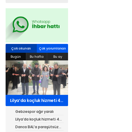
Web TV
Galeri
Yazarlar
Hacı Halil Mahallesi, İsmetpaşa
Caddesi, Beşiroğlu Altın Han Kat: 1
Çok okunan
Çok yorumlanan
(BİLKAR)Gebze - KOCAELİ
Bugün
Bu hafta
Bu ay
aktanuslu@gmail.com
Lilya’da koçluk hizmeti 4
kurumdan 7 belgeli
Gebzespor ağır yaralı
Lilya’da koçluk hizmeti 4
kurumdan 7 belgeli
Darıca BAL’a paraşütsüz