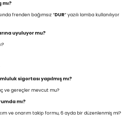
ş mı?
rasında frenden bağımsız “
DUR
” yazılı lamba kullanılıyor
arına uyuluyor mu?
mı?
?
mluluk sigortası yapılmış mı?
 araç ve gereçler mevcut mu?
durumda mı?
kım ve onarım takip formu, 6 ayda bir düzenlenmiş mi?