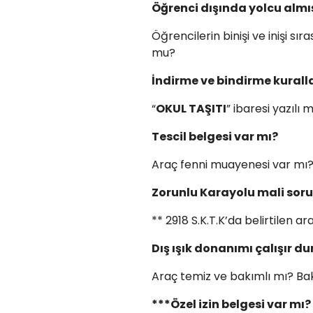
Öğrenci dışında yolcu almı
Öğrencilerin binişi ve inişi sı
mu?
İndirme ve bindirme kurall
“
OKUL TAŞITI
” ibaresi yazılı 
Tescil belgesi var mı?
Araç fenni muayenesi var mı
Zorunlu Karayolu mali soru
** 2918 S.K.T.K’da belirtilen
Dış ışık donanımı çalışır 
Araç temiz ve bakımlı mı? Ba
***Özel izin belgesi var mı?