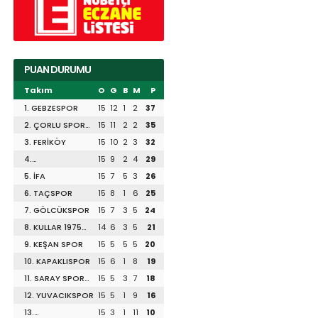
PUAN DURUMU
Takım
O
G
B
M
P
1. GEBZESPOR
15
12
1
2
37
2. ÇORLU SPOR
15
11
2
2
35
1947
3. FERİKÖY
15
10
2
3
32
4.
15
9
2
4
29
DİLİSKELESİSPOR
5. İFA
15
7
5
3
26
6. TAÇSPOR
15
8
1
6
25
7. GÖLCÜKSPOR
15
7
3
5
24
8. KULLAR 1975
14
6
3
5
21
SPOR
9. KEŞAN SPOR
15
5
5
5
20
10. KAPAKLISPOR
15
6
1
8
19
11. SARAY SPOR
15
5
3
7
18
1953
12. YUVACIKSPOR
15
5
1
9
16
13.
15
3
1
11
10