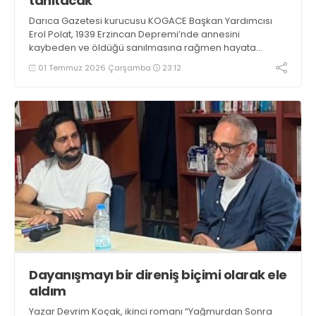
tanıtacak
Darıca Gazetesi kurucusu KOGACE Başkan Yardımcısı
Erol Polat, 1939 Erzincan Depremi’nde annesini
kaybeden ve öldüğü sanılmasına rağmen hayata
tutunan Osman ve ailesini konu edindiği romanı Deli
01 Temmuz 2026 Çarşamba
23:12
Osman’ı 13 Temmuz Pazartesi günü tanıtıp imzalayacak.
Dayanışmayı bir direniş biçimi olarak ele
aldım
Yazar Devrim Koçak, ikinci romanı “Yağmurdan Sonra