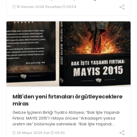
mücadelesini farklı sorular ve titiz bir araştırma ile ele
15 Haziran 2026 Pazartesi
09:04
alıyor.
MİB'den yeni fırtınaları örgütleyeceklere
miras
Gebze İşçilerin Birliği Tiyatro Atölyesi, “Bak İşte Yaşandı
Fırtına: MAYIS 2015”i 1 Mayıs öncesi “Arkadaşım yoksa
üretim de” bölümüyle sahneledi. “Bak İşte Yaşandı
Fırtına: MAYIS 2015” adıyla MİB tarafından kitaplaşan
26 Mayıs 2026 Salı
06:30
çalışmanın, yeni fırtınaları örgütleyeceklere miras olması