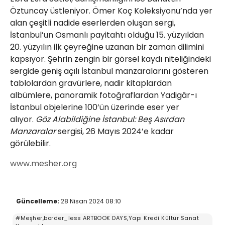
Öztuncay üstleniyor. Ömer Koç Koleksiyonu’nda yer
alan çeşitli nadide eserlerden oluşan sergi,
İstanbul’un Osmanlı payitahtı olduğu 15. yüzyıldan
20. yüzyılın ilk çeyreğine uzanan bir zaman dilimini
kapsıyor. Şehrin zengin bir görsel kaydı niteliğindeki
sergide geniş açılı İstanbul manzaralarını gösteren
tablolardan gravürlere, nadir kitaplardan
albümlere, panoramik fotoğraflardan Yadigâr-ı
İstanbul objelerine 100’ün üzerinde eser yer
alıyor.
Göz Alabildiğine İstanbul: Beş Asırdan
Manzaralar
sergisi, 26 Mayıs 2024’e kadar
görülebilir.
www.mesher.org
Güncelleme:
28 Nisan 2024 08:10
#Meşher,border_less ARTBOOK DAYS,Yapı Kredi Kültür Sanat