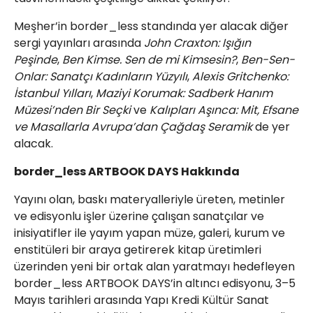
Meşher’in border_less standında yer alacak diğer
sergi yayınları arasında
John Craxton: Işığın
Peşinde
,
Ben Kimse. Sen de mi Kimsesin?
,
Ben-Sen-
Onlar: Sanatçı Kadınların Yüzyılı
,
Alexis Gritchenko:
İstanbul Yılları
,
Maziyi Korumak: Sadberk Hanım
Müzesi’nden Bir Seçki
ve
Kalıpları Aşınca: Mit, Efsane
ve Masallarla Avrupa’dan Çağdaş Seramik
de yer
alacak.
border_less ARTBOOK DAYS Hakkında
Yayını olan, baskı materyalleriyle üreten, metinler
ve edisyonlu işler üzerine çalışan sanatçılar ve
inisiyatifler ile yayım yapan müze, galeri, kurum ve
enstitüleri bir araya getirerek kitap üretimleri
üzerinden yeni bir ortak alan yaratmayı hedefleyen
border_less ARTBOOK DAYS’in altıncı edisyonu, 3–5
Mayıs tarihleri arasında Yapı Kredi Kültür Sanat