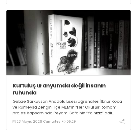
hedefleniyor
Kurtuluş uranyumda değil insanın
ruhunda
Gebze Sarkuysan Anadolu Lisesi öğrencileri İlknur Koca
ve Rümeysa Zengin, İlçe MEM’in “Her Okul Bir Roman”
projesi kapsamında Peyami Safa’nin “Yalnızız” adlı
eserini analiz etti: Kurtuluş "uranyumda" değil, insanın
23 Mayıs 2026 Cumartesi
05:29
kendi ruhundaki kudrettedir.