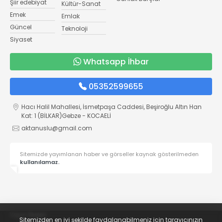
Şiir edebiyat
Kültür-Sanat
Emek
Emlak
Güncel
Teknoloji
Siyaset
Whatsapp İhbar
05352599655
Hacı Halil Mahallesi, İsmetpaşa Caddesi, Beşiroğlu Altın Han
Kat: 1 (BİLKAR)Gebze - KOCAELİ
aktanuslu@gmail.com
Sitemizde yayımlanan haber ve görseller kaynak gösterilmeden
kullanılamaz.
Yayın İlkeleri
Sitemizden en iyi şekilde faydalanabilmeniz için tarayıcınızın