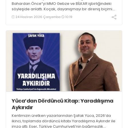
Bahardan Önce”yi MMO Gebze ve BİLKAR işbirliğindeki
söyleşide anlattı. Koçak, dayanışmayı bir direniş biçimi
olarak ele aldığını belirtti.
24 Haziran 2026 Çarşamba
10:19
Yüca’dan Dördüncü Kitap: Yaradılışıma
Aykırıdır
Kentimizin üretken yazarlarından Şafak Yüca, 2026’da
ikinci, toplamda dördüncü kitabı Yaradılışıma Aykırıdır ile
imza attı. Eser, Türkiye Cumhuriyeti’nin bağımsızlık