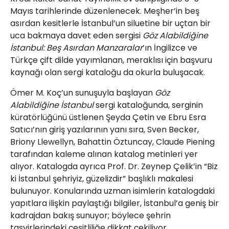
Mayıs tarihlerinde düzenlenecek. Meşher’in beş
asırdan kesitlerle İstanbul’un siluetine bir uçtan bir
uca bakmaya davet eden sergisi
Göz Alabildiğine
İstanbul: Beş Asırdan Manzaralar
’ın İngilizce ve
Türkçe çift dilde yayımlanan, meraklısı için başvuru
kaynağı olan sergi kataloğu da okurla buluşacak.
Ömer M. Koç’un sunuşuyla başlayan
Göz
Alabildiğine İstanbul
sergi kataloğunda, serginin
küratörlüğünü üstlenen Şeyda Çetin ve Ebru Esra
Satıcı’nın giriş yazılarının yanı sıra, Sven Becker,
Briony Llewellyn, Bahattin Öztuncay, Claude Piening
tarafından kaleme alınan katalog metinleri yer
alıyor. Katalogda ayrıca Prof. Dr. Zeynep Çelik’in “Biz
ki İstanbul şehriyiz, güzelizdir” başlıklı makalesi
bulunuyor. Konularında uzman isimlerin katalogdaki
yapıtlara ilişkin paylaştığı bilgiler, İstanbul’a geniş bir
kadrajdan bakış sunuyor; böylece şehrin
tasvirlerindeki çeşitliliğe dikkat çekiliyor.