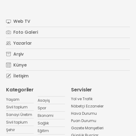
Web TV
Foto Galeri
Yazarlar
Arşiv
Künye
İletişim
Kategoriler
Servisler
Yol ve Trafik
Yaşam
Asayiş
Nöbetçi Eczaneler
Sivil toplum
Spor
Hava Durumu
Sanayi Üretim
Ekonomi
Puan Durumu
Sivil toplum
Sağlık
Gazete Manşetleri
Şehir
Eğitim
Günlük Burçlar