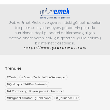
Gebze Emek, Gebze ve çevresindeki güncel haberleri
takip etmekle yetinmeyen; gündemin peşinde
sürüklenen değil gündemi belirlemeye çalışan,
detaya önem veren, halk için gazeteciliği ilke edinmiş
bir internet gazetesidir.
https://www.gebzeemek.com
Trendler
#
Tenis
#
Darıca Tenis KulübüGebzespor
#
Çorluspor 1947Dev Turizm-İş
#
4. Vardiya İşçi DayanışmasıGebzespor
#
Bölgesel Amatör LigGebzespor
#
Çorluspor 1947