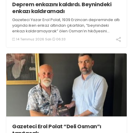
Deprem enkazını kaldırdı. Beynindeki
enkazı kaldıramadı
Gazeteci Yazar Erol Polat, 1939 Erzincan depreminde altı
yaşında iken enkaz altından çıkartılan, “beynindeki
enkazı kaldıramayarak” ölen Osman’ın hikâyesini
anlattığı Deli Osman’ı imzaladı
14 Temmuz 2026 Salı
06:33
Gazeteci Erol Polat “Deli Osman”ı