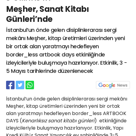
Meşher, Sanat Kitabı
Günleri’nde
Web TV
Galeri
Yazarlar
İstanbul’un önde gelen disiplinlerarası sergi
mekânı Meşher, kitap üretimleri üzerinden yeni
Hacı Halil Mahallesi, İsmetpaşa
bir ortak alan yaratmayı hedefleyen
Caddesi, Beşiroğlu Altın Han Kat: 1
(BİLKAR)Gebze - KOCAELİ
border_less artbook days etkinliğinde
aktanuslu@gmail.com
izleyicileriyle buluşmaya hazırlanıyor. Etkinlik, 3 -
5 Mayıs tarihlerinde düzenlenecek
İstanbul’un önde gelen disiplinlerarası sergi mekânı
Meşher, kitap üretimleri üzerinden yeni bir ortak
alan yaratmayı hedefleyen border_less ARTBOOK
DAYS (
Kenarlıksız sanat kitabı günleri
) etkinliğinde
izleyicileriyle buluşmaya hazırlanıyor. Etkinlik, Yapı
Kredi Kültür Sanat Yayıncılık ev sahipliğinde 3-5