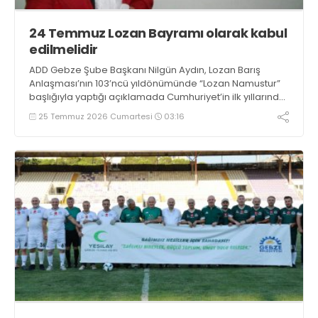
24 Temmuz Lozan Bayramı olarak kabul
edilmelidir
ADD Gebze Şube Başkanı Nilgün Aydın, Lozan Barış
Anlaşması’nın 103’ncü yıldönümünde “Lozan Namustur”
başlığıyla yaptığı açıklamada Cumhuriyet’in ilk yıllarında
“Lozan Barış Günü” olarak kutlanan 24 Temmuz’un Lozan
25 Temmuz 2026 Cumartesi
03:16
Bayramı kabul edilmesini önerdi