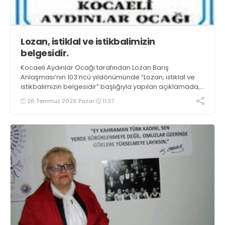
Lozan, istiklal ve istikbalimizin
belgesidir.
Kocaeli Aydınlar Ocağı tarafından Lozan Barış
Anlaşması’nın 103’ncü yıldönümünde “Lozan, istiklal ve
istikbalimizin belgesidir” başlığıyla yapılan açıklamada,
“Lozan’ın ruhu, milletimizin bağımsızlık iradesinde
26 Temmuz 2026 Pazar
11:37
yaşamaya devam edecektir” denildi