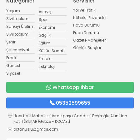
Kategoriler
Servisler
Yol ve Trafik
Yaşam
Asayiş
Nöbetçi Eczaneler
Sivil toplum
Spor
Hava Durumu
Sanayi Üretim
Ekonomi
Puan Durumu
Sivil toplum
Sağlık
Gazete Manşetleri
Şehir
Eğitim
Günlük Burçlar
Şiir edebiyat
Kültür-Sanat
Emek
Emlak
Güncel
Teknoloji
Siyaset
Whatsapp İhbar
05352599655
Hacı Halil Mahallesi, İsmetpaşa Caddesi, Beşiroğlu Altın Han
Kat: 1 (BİLKAR)Gebze - KOCAELİ
aktanuslu@gmail.com