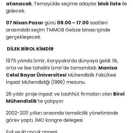
atanacak
. Temayülde seçime adaylar
blok liste
ile
gidecek.
07 Nisan Pazar
günü
09.00 – 17.00
saatleri
arasındaki seçim TMMOB Gebze binası içinde
gerçekleşecek.
DİLEK BİROL KİMDİR
1975 yılında İzmir, Karşıyaka’da dünyaya geldi. İlk,
orta ve lise tahsilini İzmir'de tamamladı.
Manisa
Celal Bayar Üniversitesi
Mühendislik Fakültesi
İnşaat Mühendisliği (1999) mezunu.
26 yıldır proje inşaat ve taahhüt firmaları olan
Birol
Mühendislik
’te çalışıyor.
2002-2011 yılları arasında temsilcilik yönetiminde
görev yaptı. İMO kongre delegesi.
Evli ve iki çocuk annesi.