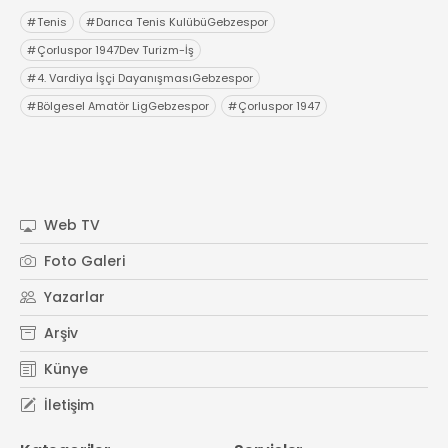
#
Tenis
#
Darıca Tenis KulübüGebzespor
#
Çorluspor 1947Dev Turizm-İş
#
4. Vardiya İşçi DayanışmasıGebzespor
#
Bölgesel Amatör LigGebzespor
#
Çorluspor 1947
Web TV
Foto Galeri
Yazarlar
Arşiv
Künye
İletişim