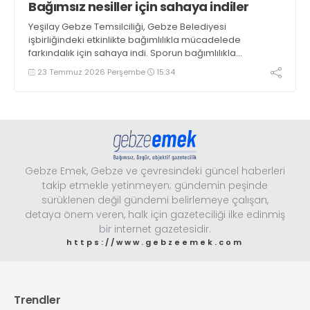
Bağımsız nesiller için sahaya indiler
Yeşilay Gebze Temsilciliği, Gebze Belediyesi
işbirliğindeki etkinlikte bağımlılıkla mücadelede
farkındalık için sahaya indi. Sporun bağımlılıkla
mücadele ve sporun birleştirici gücü ile düzenlenen
23 Temmuz 2026 Perşembe
15:34
gösteri maçı renkli görüntülere sahne oldu
Gebze Emek, Gebze ve çevresindeki güncel haberleri
takip etmekle yetinmeyen; gündemin peşinde
sürüklenen değil gündemi belirlemeye çalışan,
detaya önem veren, halk için gazeteciliği ilke edinmiş
bir internet gazetesidir.
https://www.gebzeemek.com
Trendler