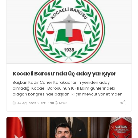
Kocaeli Barosu’nda üç aday yarışıyor
Başkan Kadir Caner Karakadılar’ın yeniden aday
olmadığı Kocaeli Barosu’nun 10-11 Ekim günlerindeki
olağan kongresinde başkanlık için mevcut yönetimden
Serdar Solak ve Mehmet Emre Kalaycı ile Gülhanım Kara
04 Ağustos 2026 Salı
13:08
yarışacak