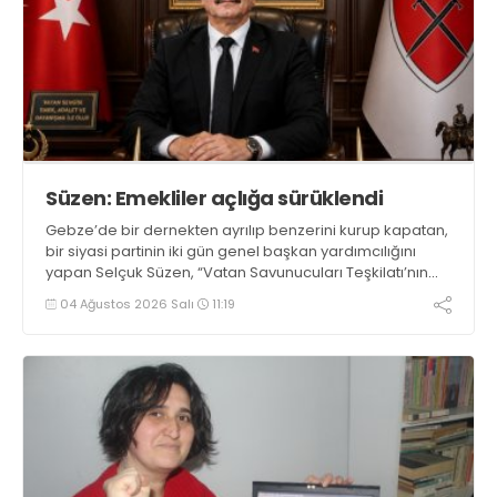
Süzen: Emekliler açlığa sürüklendi
Gebze’de bir dernekten ayrılıp benzerini kurup kapatan,
bir siyasi partinin iki gün genel başkan yardımcılığını
yapan Selçuk Süzen, “Vatan Savunucuları Teşkilatı’nın
Genel Başkan Yardımcısı unvanıyla açıklama yaptı.
04 Ağustos 2026 Salı
11:19
Süzen’in görevi yazılı açıklaması yayına girerken de
sürüyordu