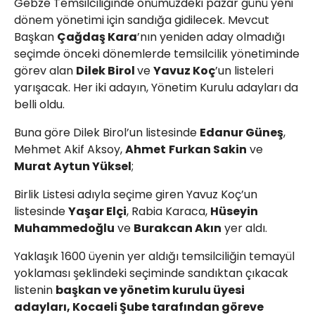
Gebze Temsilciliğinde önümüzdeki pazar günü yeni
dönem yönetimi için sandığa gidilecek. Mevcut
Başkan
Çağdaş Kara
’nın yeniden aday olmadığı
seçimde önceki dönemlerde temsilcilik yönetiminde
görev alan
Dilek Birol
ve
Yavuz Koç
’un listeleri
yarışacak. Her iki adayın, Yönetim Kurulu adayları da
belli oldu.
Buna göre Dilek Birol’un listesinde
Edanur Güneş
,
Mehmet Akif Aksoy,
Ahmet
Furkan Sakin
ve
Murat Aytun Yüksel
;
Birlik Listesi adıyla seçime giren Yavuz Koç’un
listesinde
Yaşar Elçi
, Rabia Karaca,
Hüseyin
Muhammedoğlu
ve
Burakcan Akın
yer aldı.
Yaklaşık 1600 üyenin yer aldığı temsilciliğin temayül
yoklaması şeklindeki seçiminde sandıktan çıkacak
listenin
başkan ve yönetim kurulu üyesi
adayları, Kocaeli Şube tarafından göreve