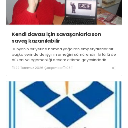
Kendi davası için savaşanlarla son
savaş kazanılabilir
Dünyanın bir yerine bomba yağdıran emperyalistler bir
başka yerinde de işçinin emeğini sömürendir. İki türlü de
düzeni ve egemenliği devam ettirme gayesindedir.
29 Temmuz 2026 Çarşamba
05:11