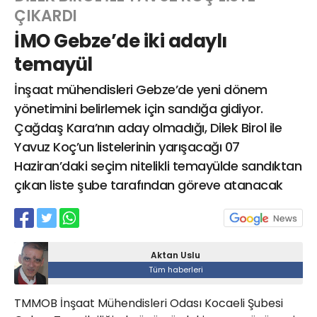
ÇIKARDI
İMO Gebze’de iki adaylı
Web TV
Galeri
Yazarlar
temayül
İnşaat mühendisleri Gebze’de yeni dönem
Hacı Halil Mahallesi, İsmetpaşa
Caddesi, Beşiroğlu Altın Han Kat: 1
yönetimini belirlemek için sandığa gidiyor.
(BİLKAR)Gebze - KOCAELİ
Çağdaş Kara’nın aday olmadığı, Dilek Birol ile
aktanuslu@gmail.com
Yavuz Koç’un listelerinin yarışacağı 07
Haziran’daki seçim nitelikli temayülde sandıktan
çıkan liste şube tarafından göreve atanacak
Aktan Uslu
Tüm haberleri
TMMOB İnşaat Mühendisleri Odası Kocaeli Şubesi