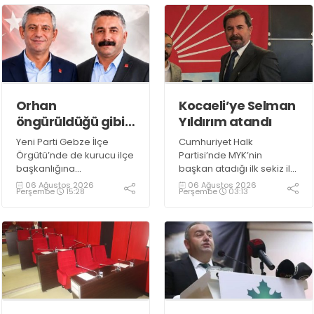
Orhan
Kocaeli’ye Selman
öngürüldüğü gibi
Yıldırım atandı
kurucu başkan
Yeni Parti Gebze İlçe
Cumhuriyet Halk
Örgütü’nde de kurucu ilçe
Partisi’nde MYK’nin
başkanlığına
başkan atadığı ilk sekiz il
öngörüldüğü gibi CHP
arasında Kocaeli de yer
06 Ağustos 2026
06 Ağustos 2026
Perşembe
15:28
Perşembe
03:13
Gebze İlçe’nin son
aldı. Altı talipli arasından
başkanı Gökhan Orhan
İzmit İlçe eski Başkanı
atandı
Selman Yıldırım atandı. Bu
ay sonuna kadar derlenip
toparlanmanın ardından
eylül ayından itibaren
kongreler başlayacak