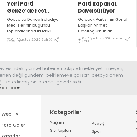
Yeni Parti
Parti kapandı.
Gebze’de rest
Dava sürüyor
çekti Darıca’da
Gebze ve Darıca Belediye
Gelecek Partisi’nin Genel
bağımsız katıldı
Meclislerinin bugünkü
Başkan Ahmet
toplantılarında iki farklı
Davutoğlu’nun ani
tablo yaşandı. Gebze’de
kararıyla feshinin
02 Ağustos 2026 Pazar
04 Ağustos 2026 Salı
17:19
17:09
Yeni Partili beş üye de
ardından Çayırova
katılmadı. Çoğunluk
Teşkilatı da kapandı.
kılpayı sağlandı.
Başkan Fazlıoğlu, “Siyasi
Darıca’da ise Yeni
bir teşkilatın kapanması
Partililer bağımsız katıldı.
davanın bitmesi anlamına
resindeki güncel haberleri takip etmekle yetinmeyen;
Tepki gerekçesi ilden
gelmez. Adalet arayışımız
enen değil gündemi belirlemeye çalışan, detaya önem
açıklanacak
sürecek” dedi
ği ilke edinmiş bir internet gazetesidir.
mek.com
Kategoriler
Web TV
Yaşam
Asayiş
Foto Galeri
Sivil toplum
Spor
Yazarlar