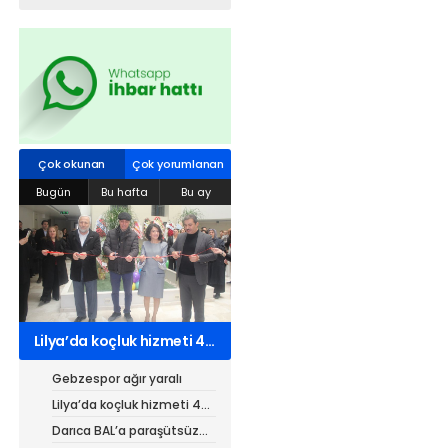
Web TV
Galeri
Yazarlar
Hacı Halil Mahallesi, İsmetpaşa
Caddesi, Beşiroğlu Altın Han Kat: 1
Çok okunan
Çok yorumlanan
(BİLKAR)Gebze - KOCAELİ
Bugün
Bu hafta
Bu ay
aktanuslu@gmail.com
Lilya’da koçluk hizmeti 4
kurumdan 7 belgeli
Gebzespor ağır yaralı
Lilya’da koçluk hizmeti 4
kurumdan 7 belgeli
Darıca BAL’a paraşütsüz