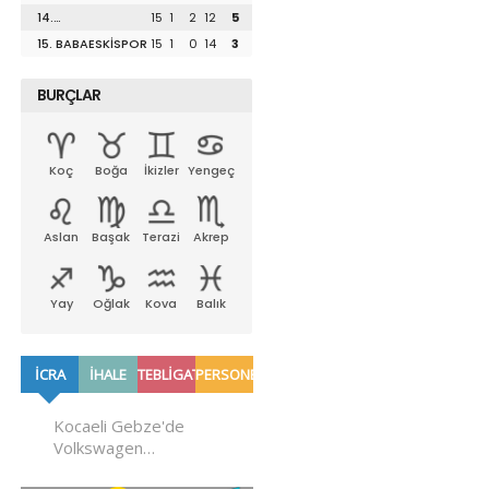
UZUNKÖPRÜSPOR
14.
15
1
2
12
5
LÜLEBURGAZSPOR
15. BABAESKİSPOR
15
1
0
14
3
BURÇLAR
Koç
Boğa
İkizler
Yengeç
Aslan
Başak
Terazi
Akrep
Yay
Oğlak
Kova
Balık