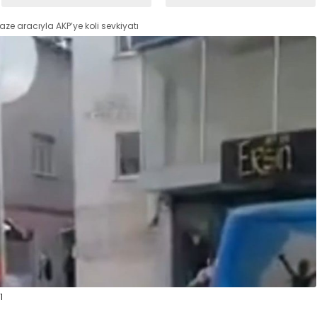
Darıca’da
ze aracıyla AKP’ye koli sevkiyatı
1