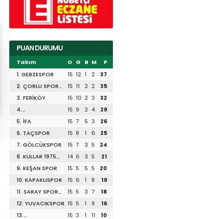
PUAN DURUMU
Takım
O
G
B
M
P
1. GEBZESPOR
15
12
1
2
37
2. ÇORLU SPOR
15
11
2
2
35
1947
3. FERİKÖY
15
10
2
3
32
4.
15
9
2
4
29
DİLİSKELESİSPOR
5. İFA
15
7
5
3
26
6. TAÇSPOR
15
8
1
6
25
7. GÖLCÜKSPOR
15
7
3
5
24
8. KULLAR 1975
14
6
3
5
21
SPOR
9. KEŞAN SPOR
15
5
5
5
20
10. KAPAKLISPOR
15
6
1
8
19
11. SARAY SPOR
15
5
3
7
18
1953
12. YUVACIKSPOR
15
5
1
9
16
13.
15
3
1
11
10