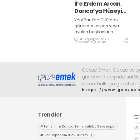
İl’e Erdem Arcan,
Darıca’ya Hüseyin
Özaltan atandı
Yeni Parti’de CHP’den
görevden alınan veya
ayrılan başkanların
kurucu başkan olarak
06 Ağustos 2026
Perşembe
02:49
atamalarına İl Örgütü’nde
Erdem Arcan, Darıca’da
Hüseyin Özaltan atandı.
Çayırova’ya atanması
beklenen Binali Eniş, Yeni
Gebze Emek, Gebze ve çev
Parti İlçe Örgütünün yeri
gündemin peşinde sürükl
için kontrat imzaladı
veren, halk için gazetecili
https://www.gebzee
Trendler
#
Tenis
#
Darıca Tenis KulübüGebzespor
#
Çorluspor 1947Dev Turizm-İş