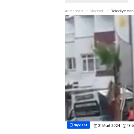
Anasayfa
Siyaset
Belediye cena
Siyaset
21 Mart 2024
18:5