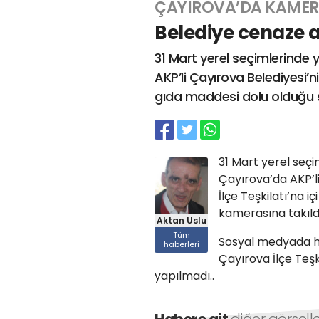
ÇAYIROVA’DA KAMER
Belediye cenaze a
31 Mart yerel seçimlerinde 
AKP’li Çayırova Belediyesi’n
gıda maddesi dolu olduğu sa
31 Mart yerel seçi
Çayırova’da AKP’l
İlçe Teşkilatı’na i
kamerasına takıl
Aktan Uslu
Tüm
Sosyal medyada hı
haberleri
Çayırova İlçe Teşk
yapılmadı..
Habere ait
diğer görsell