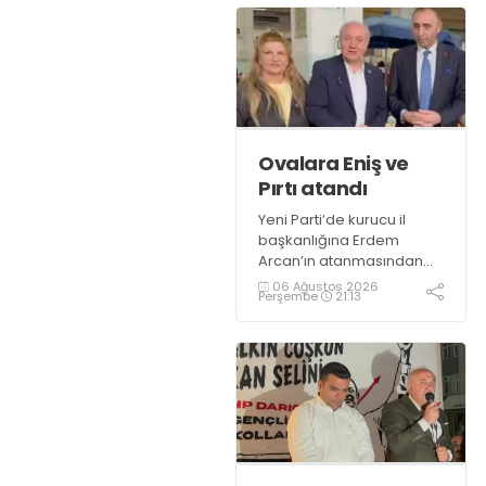
Ovalara Eniş ve
Pırtı atandı
Yeni Parti’de kurucu il
başkanlığına Erdem
Arcan’ın atanmasından
sonra kurucu ilçe
06 Ağustos 2026
Perşembe
21:13
başkanlıklarına da
CHP’nin son başkanları
atandı. Çayırova’da Binali
Eniş, Dilovası’nda Semiha
Meral Pırtı örgütleri üç ay
içinde kongreye
taşıyacak