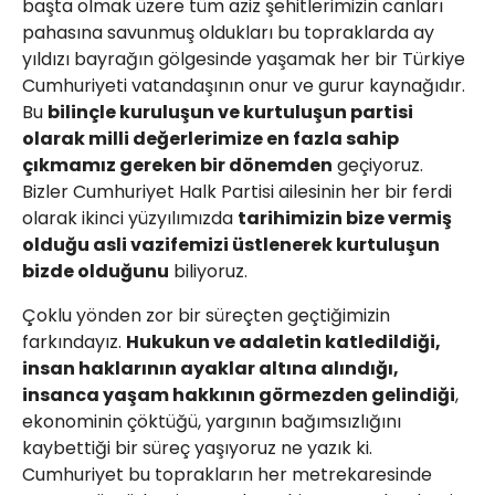
başta olmak üzere tüm aziz şehitlerimizin canları
pahasına savunmuş oldukları bu topraklarda ay
yıldızı bayrağın gölgesinde yaşamak her bir Türkiye
Cumhuriyeti vatandaşının onur ve gurur kaynağıdır.
Bu
bilinçle kuruluşun ve kurtuluşun partisi
olarak milli değerlerimize en fazla sahip
çıkmamız gereken bir dönemden
geçiyoruz.
Bizler Cumhuriyet Halk Partisi ailesinin her bir ferdi
olarak ikinci yüzyılımızda
tarihimizin bize vermiş
olduğu asli vazifemizi üstlenerek kurtuluşun
bizde olduğunu
biliyoruz.
Çoklu yönden zor bir süreçten geçtiğimizin
farkındayız.
Hukukun ve adaletin katledildiği,
insan haklarının ayaklar altına alındığı,
insanca yaşam hakkının görmezden gelindiği
,
ekonominin çöktüğü, yargının bağımsızlığını
kaybettiği bir süreç yaşıyoruz ne yazık ki.
Cumhuriyet bu toprakların her metrekaresinde