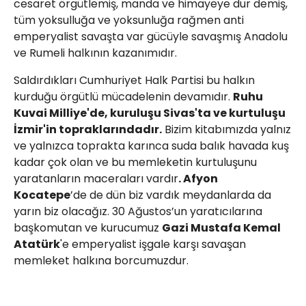
cesaret örgütlemiş, manda ve himayeye dur demiş,
tüm yoksulluğa ve yoksunluğa rağmen anti
emperyalist savaşta var gücüyle savaşmış Anadolu
ve Rumeli halkının kazanımıdır.
Saldırdıkları Cumhuriyet Halk Partisi bu halkın
kurduğu örgütlü mücadelenin devamıdır.
Ruhu
Kuvai Milliye'de, kuruluşu Sivas'ta ve kurtuluşu
İzmir'in topraklarındadır.
Bizim kitabımızda yalnız
ve yalnızca toprakta karınca suda balık havada kuş
kadar çok olan ve bu memleketin kurtuluşunu
yaratanların maceraları vardır
. Afyon
Kocatepe
’de de dün biz vardık meydanlarda da
yarın biz olacağız. 30 Ağustos’un yaratıcılarına
başkomutan ve kurucumuz
Gazi Mustafa Kemal
Atatürk
'e emperyalist işgale karşı savaşan
memleket halkına borcumuzdur.