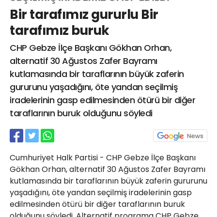
Bir tarafımız gururlu Bir
tarafımız buruk
Web TV
Galeri
Yazarlar
CHP Gebze İlçe Başkanı Gökhan Orhan,
alternatif 30 Ağustos Zafer Bayramı
Hacı Halil Mahallesi, İsmetpaşa
kutlamasında bir taraflarının büyük zaferin
Caddesi, Beşiroğlu Altın Han Kat: 1
(BİLKAR)Gebze - KOCAELİ
gururunu yaşadığını, öte yandan seçilmiş
aktanuslu@gmail.com
iradelerinin gasp edilmesinden ötürü bir diğer
taraflarının buruk olduğunu söyledi
Cumhuriyet Halk Partisi - CHP Gebze İlçe Başkanı
Gökhan Orhan, alternatif 30 Ağustos Zafer Bayramı
kutlamasında bir taraflarının büyük zaferin gururunu
yaşadığını, öte yandan seçilmiş iradelerinin gasp
edilmesinden ötürü bir diğer taraflarının buruk
olduğunu söyledi. Alternatif programa CHP Gebze