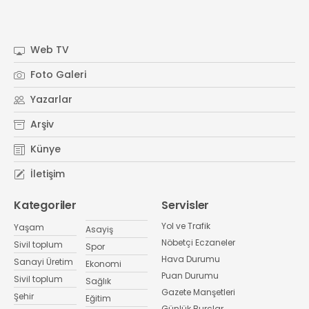
Web TV
Foto Galeri
Yazarlar
Arşiv
Künye
İletişim
Kategoriler
Servisler
Yol ve Trafik
Yaşam
Asayiş
Nöbetçi Eczaneler
Sivil toplum
Spor
Hava Durumu
Sanayi Üretim
Ekonomi
Puan Durumu
Sivil toplum
Sağlık
Gazete Manşetleri
Şehir
Eğitim
Günlük Burçlar