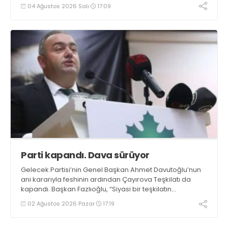
Darıca’da ise Yeni Partililer bağımsız katıldı. Tepki
04 Ağustos 2026 Salı
17:09
gerekçesi ilden açıklanacak
Parti kapandı. Dava sürüyor
Gelecek Partisi’nin Genel Başkan Ahmet Davutoğlu’nun
ani kararıyla feshinin ardından Çayırova Teşkilatı da
kapandı. Başkan Fazlıoğlu, “Siyasi bir teşkilatın
kapanması davanın bitmesi anlamına gelmez. Adalet
02 Ağustos 2026 Pazar
17:19
arayışımız sürecek” dedi