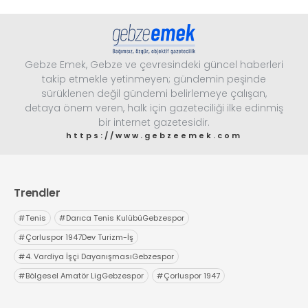
Gebze Emek, Gebze ve çevresindeki güncel haberleri
takip etmekle yetinmeyen; gündemin peşinde
sürüklenen değil gündemi belirlemeye çalışan,
detaya önem veren, halk için gazeteciliği ilke edinmiş
bir internet gazetesidir.
https://www.gebzeemek.com
Trendler
#
Tenis
#
Darıca Tenis KulübüGebzespor
#
Çorluspor 1947Dev Turizm-İş
#
4. Vardiya İşçi DayanışmasıGebzespor
#
Bölgesel Amatör LigGebzespor
#
Çorluspor 1947