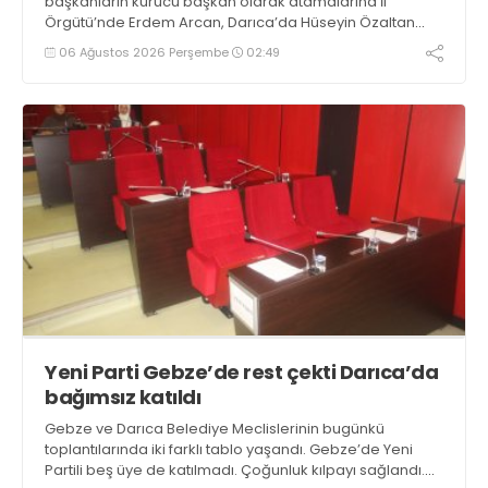
başkanların kurucu başkan olarak atamalarına İl
Örgütü’nde Erdem Arcan, Darıca’da Hüseyin Özaltan
atandı. Çayırova’ya atanması beklenen Binali Eniş, Yeni
06 Ağustos 2026 Perşembe
02:49
Parti İlçe Örgütünün yeri için kontrat imzaladı
Yeni Parti Gebze’de rest çekti Darıca’da
bağımsız katıldı
Gebze ve Darıca Belediye Meclislerinin bugünkü
toplantılarında iki farklı tablo yaşandı. Gebze’de Yeni
Partili beş üye de katılmadı. Çoğunluk kılpayı sağlandı.