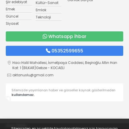
Şiir edebiyat
Kültür-Sanat
Emek
Emlak
Güncel
Teknoloji
Siyaset
Whatsapp İhbar
05352599655
Hacı Halil Mahallesi, İsmetpaşa Caddesi, Beşiroğlu Altın Han
Kat: 1 (BİLKAR)Gebze - KOCAELİ
aktanuslu@gmail.com
Sitemizde yayımlanan haber ve görseller kaynak gösterilmeden
kullanılamaz.
Yayın İlkeleri
Sitemizden en iyi şekilde faydalanabilmeniz için tarayıcınızın