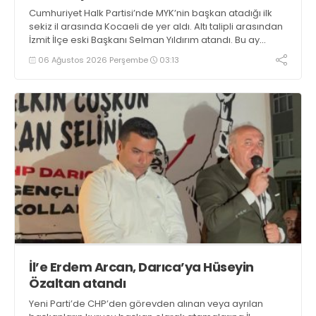
Cumhuriyet Halk Partisi’nde MYK’nin başkan atadığı ilk
sekiz il arasında Kocaeli de yer aldı. Altı talipli arasından
İzmit İlçe eski Başkanı Selman Yıldırım atandı. Bu ay
sonuna kadar derlenip toparlanmanın ardından eylül
06 Ağustos 2026 Perşembe
03:13
ayından itibaren kongreler başlayacak
İl’e Erdem Arcan, Darıca’ya Hüseyin
Özaltan atandı
Yeni Parti’de CHP’den görevden alınan veya ayrılan