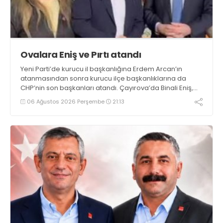
Ovalara Eniş ve Pırtı atandı
Yeni Parti’de kurucu il başkanlığına Erdem Arcan’ın
atanmasından sonra kurucu ilçe başkanlıklarına da
CHP’nin son başkanları atandı. Çayırova’da Binali Eniş,
Dilovası’nda Semiha Meral Pırtı örgütleri üç ay içinde
06 Ağustos 2026 Perşembe
21:13
kongreye taşıyacak