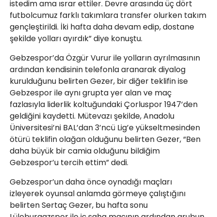
istedim ama ısrar ettiler. Devre arasında üç dört
futbolcumuz farklı takımlara transfer olurken takım
gençleştirildi. İki hafta daha devam edip, dostane
şekilde yolları ayırdık” diye konuştu.
Gebzespor’da Özgür Vurur ile yolların ayrılmasının
ardından kendisinin telefonla aranarak diyalog
kurulduğunu belirten Gezer, bir diğer teklifin ise
Gebzespor ile aynı grupta yer alan ve maç
fazlasıyla liderlik koltuğundaki Çorluspor 1947’den
geldiğini kaydetti. Mütevazı şekilde, Anadolu
Üniversitesi’ni BAL’dan 3’ncü Lig’e yükseltmesinden
ötürü teklifin olağan olduğunu belirten Gezer, “Ben
daha büyük bir camia olduğunu bildiğim
Gebzespor’u tercih ettim” dedi.
Gebzespor’un daha önce oynadığı maçları
izleyerek oyunsal anlamda görmeye çalıştığını
belirten Sertaç Gezer, bu hafta sonu
Lüleburgazspor ile iç saha maçının ardından grubun