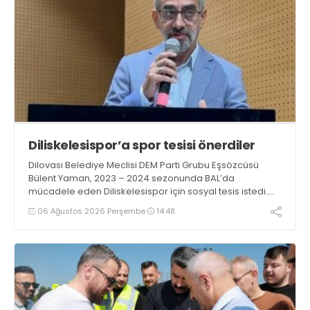
Diliskelesispor’a spor tesisi önerdiler
Dilovası Belediye Meclisi DEM Parti Grubu Eşsözcüsü
Bülent Yaman, 2023 – 2024 sezonunda BAL’da
mücadele eden Diliskelesispor için sosyal tesis istedi.
Mavi beyazlılara Hamza Şayir “İlgileniyormuş” gibi
06 Ağustos 2026 Perşembe
14:48
yapmış, Ramazan Ömeroğlu seçim öncesi sözlerini
unutmuştu