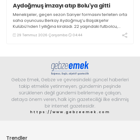
Aydoğmuş imzayı atıp Bolu'ya gitti
Menekşeler, geçen sezon Sarıyer formasını terleten orta
saha oyuncusu Berkay Aydoğmuş’u Başakşehir
Kulübü’nden 1 yıllığına kiraladı. 22 yaşındaki futbolcu,
kendisini Gebzesporlu yapan sözleşmeye imza
29 Temmuz 2026 Çarşamba
04:44
atmasının ardından takımın Bolu kampına dahil oldu.
Gebze Emek, Gebze ve çevresindeki güncel haberleri
takip etmekle yetinmeyen; gündemin peşinde
sürüklenen değil gündemi belirlemeye çalışan,
detaya önem veren, halk için gazeteciliği ilke edinmiş
bir internet gazetesidir.
https://www.gebzeemek.com
Trendler