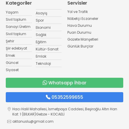
Kategoriler
Servisler
Yol ve Trafik
Yaşam
Asayiş
Nöbetçi Eczaneler
Sivil toplum
Spor
Hava Durumu
Sanayi Üretim
Ekonomi
Puan Durumu
Sivil toplum
Sağlık
Gazete Manşetleri
Şehir
Eğitim
Günlük Burçlar
Şiir edebiyat
Kültür-Sanat
Emek
Emlak
Güncel
Teknoloji
Siyaset
Whatsapp İhbar
05352599655
Hacı Halil Mahallesi, İsmetpaşa Caddesi, Beşiroğlu Altın Han
Kat: 1 (BİLKAR)Gebze - KOCAELİ
aktanuslu@gmail.com