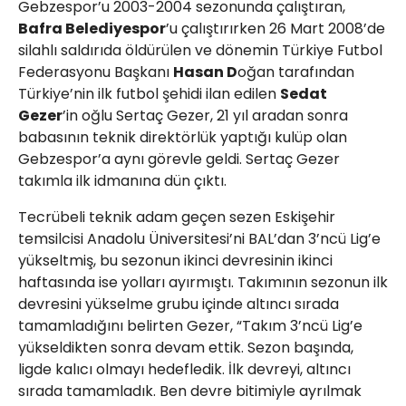
Gebzespor’u 2003-2004 sezonunda çalıştıran,
Bafra Belediyespor
’u çalıştırırken 26 Mart 2008’de
silahlı saldırıda öldürülen ve dönemin Türkiye Futbol
Federasyonu Başkanı
Hasan D
oğan tarafından
Türkiye’nin ilk futbol şehidi ilan edilen
Sedat
Gezer
’in oğlu Sertaç Gezer, 21 yıl aradan sonra
babasının teknik direktörlük yaptığı kulüp olan
Gebzespor’a aynı görevle geldi. Sertaç Gezer
takımla ilk idmanına dün çıktı.
Tecrübeli teknik adam geçen sezen Eskişehir
temsilcisi Anadolu Üniversitesi’ni BAL’dan 3’ncü Lig’e
yükseltmiş, bu sezonun ikinci devresinin ikinci
haftasında ise yolları ayırmıştı. Takımının sezonun ilk
devresini yükselme grubu içinde altıncı sırada
tamamladığını belirten Gezer, “Takım 3’ncü Lig’e
yükseldikten sonra devam ettik. Sezon başında,
ligde kalıcı olmayı hedefledik. İlk devreyi, altıncı
sırada tamamladık. Ben devre bitimiyle ayrılmak