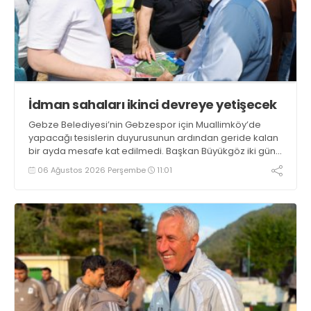
İdman sahaları ikinci devreye yetişecek
Gebze Belediyesi’nin Gebzespor için Muallimköy’de
yapacağı tesislerin duyurusunun ardından geride kalan
bir ayda mesafe kat edilmedi. Başkan Büyükgöz iki gün
önce yerin teslim alındığını, ilk etapta sezonun ikinci
06 Ağustos 2026 Perşembe
11:01
devresine yetişecek şekilde idman sahalarının
yapılacağını söyledi