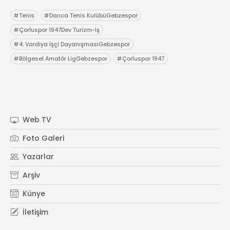
#
Tenis
#
Darıca Tenis KulübüGebzespor
#
Çorluspor 1947Dev Turizm-İş
#
4. Vardiya İşçi DayanışmasıGebzespor
#
Bölgesel Amatör LigGebzespor
#
Çorluspor 1947
Web TV
Foto Galeri
Yazarlar
Arşiv
Künye
İletişim