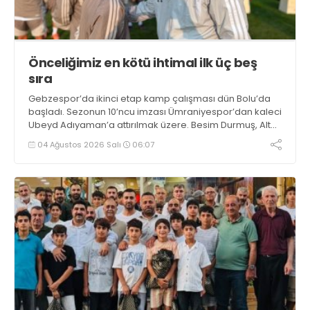
Önceliğimiz en kötü ihtimal ilk üç beş
sıra
Gebzespor’da ikinci etap kamp çalışması dün Bolu’da
başladı. Sezonun 10’ncu imzası Ümraniyespor’dan kaleci
Ubeyd Adıyaman’a attırılmak üzere. Besim Durmuş, Alt
Ligler’e verdiği demeçte, “Öncelikli hedefimiz en kötü
04 Ağustos 2026 Salı
06:07
ihtimalle ilk üç beş sıra” dedi