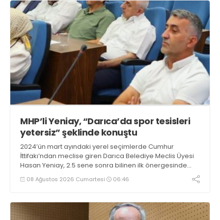
MHP’li Yeniay, “Darıca’da spor tesisleri
yetersiz” şeklinde konuştu
2024’ün mart ayındaki yerel seçimlerde Cumhur
İttifakı’ndan meclise giren Darıca Belediye Meclis Üyesi
Hasan Yeniay, 2.5 sene sonra bilinen ilk önergesinde
Darıca’da spor tesislerinin yetersiz olduğunu söyledi
08 Ağustos 2026 Cumartesi
06:46