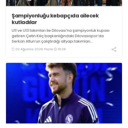
Şampiyonluğu kebapçıda ailecek
kutladılar
U11 ve U13 takımları ile Dilovası’na şampiyonluk kupası
getiren Çetin Kılıç başkanlığındaki Dilovasıspor’da
Serkan Altun’un çalıştırdığı altyapı takımları
şampiyonluğu ailecek, Enver Yıldırım’ın ev sahipliğinde
02 Ağustos 2026 Pazar
16:29
Barış Usta Restaurant’ta kutladı