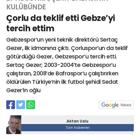
KULÜBÜNDE
Çorlu da teklif etti Gebze’yi
Web TV
Galeri
Yazarlar
tercih ettim
Gebzespor’un yeni teknik direktörü Sertaç
Hacı Halil Mahallesi, İsmetpaşa
Caddesi, Beşiroğlu Altın Han Kat: 1
Gezer, ilk idmanına çıktı. Çorluspor’un da teklif
(BİLKAR)Gebze - KOCAELİ
götürdüğü Gezer, Gebzespor’u tercih etti.
aktanuslu@gmail.com
Sertaç Gezer; 2003-2004’te Gebzespor’u
çalıştıran, 2008’de Bafraspor’u çalıştırırken
öldürülen Türkiye’nin ilk futbol şehidi Sedat
Gezer’in oğlu
Aktan Uslu
Tüm haberleri