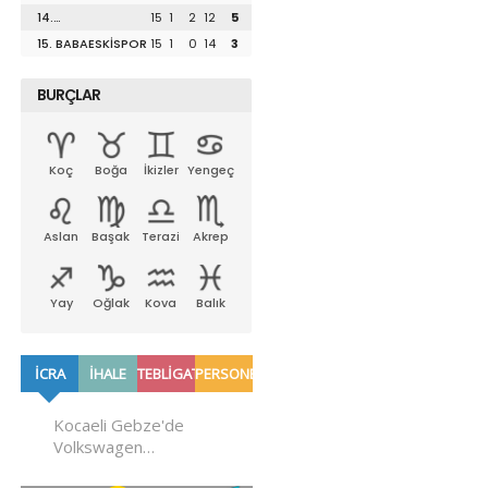
UZUNKÖPRÜSPOR
14.
15
1
2
12
5
LÜLEBURGAZSPOR
15. BABAESKİSPOR
15
1
0
14
3
BURÇLAR
Koç
Boğa
İkizler
Yengeç
Aslan
Başak
Terazi
Akrep
Yay
Oğlak
Kova
Balık