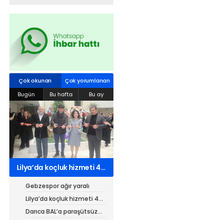
Web TV
Galeri
Yazarlar
Hacı Halil Mahallesi, İsmetpaşa
Caddesi, Beşiroğlu Altın Han Kat: 1
Çok okunan
Çok yorumlanan
(BİLKAR)Gebze - KOCAELİ
Bugün
Bu hafta
Bu ay
aktanuslu@gmail.com
Lilya’da koçluk hizmeti 4
kurumdan 7 belgeli
Gebzespor ağır yaralı
Lilya’da koçluk hizmeti 4
kurumdan 7 belgeli
Darıca BAL’a paraşütsüz