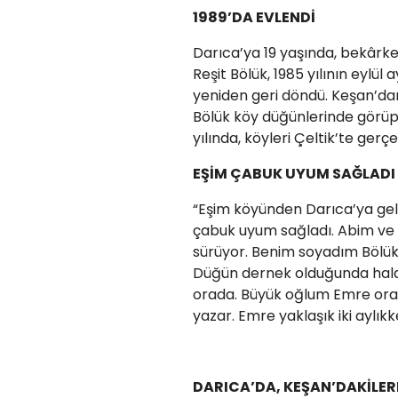
1989’DA EVLENDİ
Darıca’ya 19 yaşında, bekârk
Reşit Bölük, 1985 yılının eylül
yeniden geri döndü. Keşan’dan 
Bölük köy düğünlerinde görüp 
yılında, köyleri Çeltik’te ger
EŞİM ÇABUK UYUM SAĞLADI
“Eşim köyünden Darıca’ya geli
çabuk uyum sağladı. Abim ve 
sürüyor. Benim soyadım Bölük
Düğün dernek olduğunda hala
orada. Büyük oğlum Emre ora
yazar. Emre yaklaşık iki aylık
DARICA’DA, KEŞAN’DAKİLE