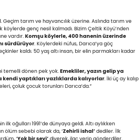
. Geçim tarım ve hayvancılık üzerine. Aslında tarım ve
ık köylerde genç nesil kalmadı. Bizim Çeltik Köyü’nden
ane vardır.
Komşu köylerle, 400 hanenin üzerinde
nı sürdürüyor
. Köylerdeki nüfus, Darıca’ya göç
kinler kaldı. 50 yaş altı insan, bir elin parmakları kadar
i temelli dönen pek yok.
Emekliler, yazın gelip ya
 kendi yaptıkları yazlıklarda kalıyorlar
. İki üç ay kalıp
leri, çoluk çocuk torunları Darıca’da.”
n ilk oğulları 1991’de dünyaya geldi. Altı aylıkken
n ölüm sebebi olarak da, ‘
Zehirli ishal’
dediler. İlk
rdüm, ‘
Yok bir şeyi’
diyerek, ilaç verip gönderdiler.