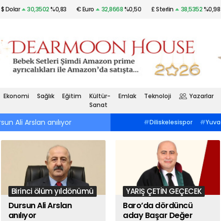
$ Dolar
30,3502
%0,83
€ Euro
32,8668
%0,50
£ Sterlin
38,5352
%0,98
Altın
$2.036,29
%0,88
Gümüş
22,46
%1,85
Ekonomi
Sağlık
Eğitim
Kültür-
Emlak
Teknoloji
Yazarlar
Sanat
sun Ali Arslan anılıyor
10:42
Baro’da dördüncü aday Başar Değ
#
Tenis
#
Darıca Tenis
#
Diliskelesispor
#
Yuva
KulübüGebzespor
#
Çorluspor 1947Dev
Gençler Birliği
#
Silivrispor
Turizm-İş
#
4. Vardiya İşçi
LigGebzespor
#
Çorlusp
DayanışmasıGebzespor
#
Bölgesel
Bankası
#
Lilya Koçlu
Amatör LigGebzespor
#
Çorluspor
#
Marmara KAISİADBinali
1947Bağımsız Emekliler Sendikası
Çayırova
#
Muharrem 
#
Selçuk Süzenİkizdere
#
Murat Kurum
Komünist Partisi
#
Gö
#
Mahalle Meclisleri
Birinci ölüm yıldönümü
YARIŞ ÇETİN GEÇECEK
Dursun Ali Arslan
Baro’da dördüncü
anılıyor
aday Başar Değer