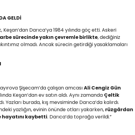
DA GELDİ
, Keşan’dan Darıca’ya 1984 yılında göç etti. Askeri
arbe sürecinde yakın çevremle birlikte
, dediğiniz
kıntımız olmadı. Ancak sürecin getirdiği yasaklamaları
I
 Çayırova Şişecam’da çalışan amcası
Ali Cengiz Gün
lında Keşan’dan ev satın aldı. Aynı zamanda
Çeltik
rdı. Yazları burada, kış mevsiminde Darıca’da kalırdı.
eki yazlığın, evinin önünde otları yakarken,
rüzgârdan
e hayatını kaybetti
. Darıca’da toprağa verildi.”