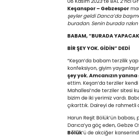
08 Kasım 2023’te BAL 2’nci G
Keşanspor – Gebzespor
maç
şeyler geldi Darıca’da başım
buradan. Senin burada rızkın 
BABAM, “BURADA YAPACA
BİR ŞEY YOK. GİDİN” DEDİ
“Keşan’da babam terzilik yapı
konfeksiyon, giyim yaygınlaşın
şey yok. Amcanızın yanına 
ettim. Keşan’da terziler kend
Mahallesi’nde terziler sitesi ku
bizim de iki yerimiz vardı. B
çıkarttık. Daireyi de rahmetl
Harun Reşit Bölük’ün babası, p
Darıca’ya göç eden, Gebze OSB
Bölük
’ü de akciğer kanserind