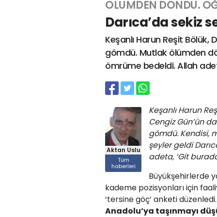
ÖLÜMDEN DÖNDÜ. OĞL
Darıca’da sekiz 
Keşanlı Harun Reşit Bölük, D
gömdü. Mutlak ölümden dön
ömrüme bedeldi. Allah adeta
Keşanlı Harun Reş
Cengiz Gün’ün dav
gömdü. Kendisi, 
şeyler geldi Dar
Aktan Uslu
adeta, ‘Git burada
Tüm
haberleri
Büyükşehirlerde y
kademe pozisyonları için faal
‘tersine göç’ anketi düzenledi.
Anadolu’ya taşınmayı dü