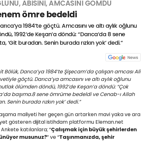
UNU, ABİSİNİ, AMCASINI GÖMDÜ
senem ömre bedeldi
arıca’ya 1984’te göçtü. Amcasını ve altı aylık oğlunu
dü, 1992’de Keşan’a döndü: “Darıca’da 8 sene
, ‘Git buradan. Senin burada rızkın yok’ dedi.”
it Bölük, Darıca’ya 1984’te Şişecam’da çalışan amcası Ali
etiyle göçtü. Darıca’ya amcasını ve altı aylık oğlunu
mutlak ölümden döndü, 1992’de Keşan’a döndü: “Çok
ıca’da başıma.8 sene ömrüme bedeldi ve Cenab-ı Allah
n. Senin burada rızkın yok’ dedi.”
aşama maliyeti her geçen gün artarken mavi yaka ve ara
iyet gösteren dijital istihdam platformu Eleman.net
 Ankete katılanlara; “
Çalışmak için büyük şehirlerden
şünüyor musunuz?
” ve “
Taşınmanızda, şehir