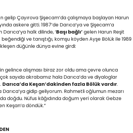
en gelip Çayırova Şişecam’da çalışmaya başlayan Harun
 ayında askere gitti. 1987’de Darıca’ya ve Şişecam’a
Darıca’ya halk dilinde, ‘
Başı bağlı’
gelen Harun Reşit
beğendiği ve tanıştığı, komşu köyden Ayşe Bölük ile 1989
çekleşen düğünle dünya evine girdi:
n gelince alışması biraz zor oldu ama çevre olunca
çok sayıda akrabamız hala Darıca’da ve diyaloglar
.
Darıca’da Keşan’dakinden fazla Bölük vardır
.
 Darıca’ya gidip geliyorum. Rahmetli oğlumun mezarı
da doğdu. Nüfus kâğıdında doğum yeri olarak Gebze
ken Keşan’a döndük.”
RDEN