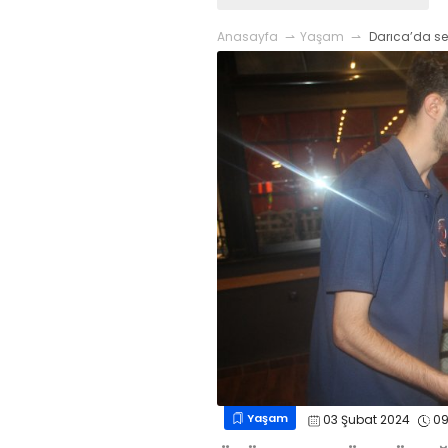
Anasayfa
Yaşam
Darıca’da se
Yaşam
03 Şubat 2024
09