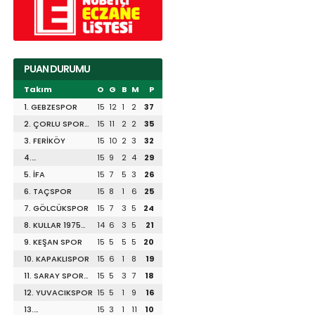
PUAN DURUMU
Takım
O
G
B
M
P
1. GEBZESPOR
15
12
1
2
37
2. ÇORLU SPOR
15
11
2
2
35
1947
3. FERİKÖY
15
10
2
3
32
4.
15
9
2
4
29
DİLİSKELESİSPOR
5. İFA
15
7
5
3
26
6. TAÇSPOR
15
8
1
6
25
7. GÖLCÜKSPOR
15
7
3
5
24
8. KULLAR 1975
14
6
3
5
21
SPOR
9. KEŞAN SPOR
15
5
5
5
20
10. KAPAKLISPOR
15
6
1
8
19
11. SARAY SPOR
15
5
3
7
18
1953
12. YUVACIKSPOR
15
5
1
9
16
13.
15
3
1
11
10