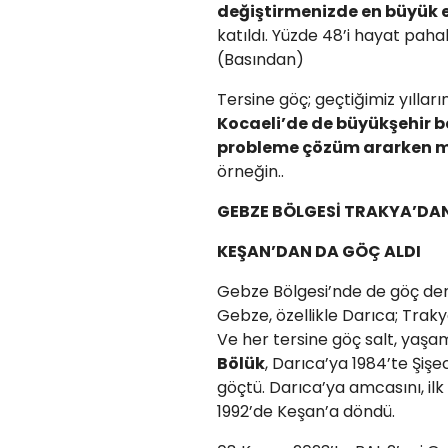
değiştirmenizde en büyük 
katıldı. Yüzde 48’i hayat pah
(Basından)
Tersine göç; geçtiğimiz yılla
Kocaeli’de de büyükşehir b
probleme çözüm ararken 
örneğin..
GEBZE BÖLGESİ TRAKYA’DA
KEŞAN’DAN DA GÖÇ ALDI
Gebze Bölgesi’nde de göç deni
Gebze, özellikle Darıca; Traky
Ve her tersine göç salt, yaşa
Bölük
, Darıca’ya 1984’te Şi
göçtü. Darıca’ya amcasını, il
1992’de Keşan’a döndü.