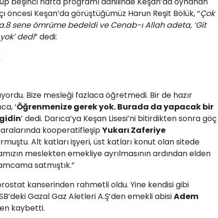
rup beşinci hafta programı dâhilinde Keşan’da oynanan
ı öncesi Keşan’da görüştüğümüz Harun Reşit Bölük, “
Çok
a.8 sene ömrüme bedeldi ve Cenab-ı Allah adeta, ‘Git
yok’ dedi
” dedi:
K
yordu. Bize mesleği fazlaca öğretmedi. Bir de hazır
ca, ‘
Öğrenmenize gerek yok. Burada da yapacak bir
gidin
’ dedi. Darıca’ya Keşan Lisesi’ni bitirdikten sonra göç
i aralarında kooperatifleşip
Yukarı Zaferiye
rmuştu. Alt katları işyeri, üst katları konut olan sitede
abamızın meslekten emekliye ayrılmasının ardından elden
i amcama satmıştık.”
rostat kanserinden rahmetli oldu. Yine kendisi gibi
’deki Gazal Gaz Aletleri A.Ş’den emekli abisi
Adem
en kaybetti.