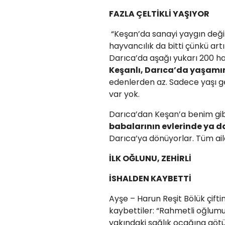
FAZLA ÇELTİKLİ YAŞIYOR
“Keşan’da sanayi yaygın değil
hayvancılık da bitti çünkü art
Darıca’da aşağı yukarı 200 h
Keşanlı, Darıca’da yaşamı
edenlerden az. Sadece yaşı geç
var yok.
Darıca’dan Keşan’a benim gib
babalarının evlerinde ya da
Darıca’ya dönüyorlar. Tüm aile
İLK OĞLUNU, ZEHİRLİ
İSHALDEN KAYBETTİ
Ayşe – Harun Reşit Bölük çiftini
kaybettiler: “Rahmetli oğlumu
yakındaki sağlık ocağına götü