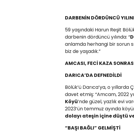
DARBENİN DÖRDÜNCÜ YILIN
59 yaşındaki Harun Reşit Bölük
darbenin dördüncü yılında: “
D
anlamda herhangi bir sorun sı
biz de yaşadık.”
AMCASI, FECİ KAZA SONRAS
DARICA’DA DEFNEDİLDİ
Bölük’ü Darıca’ya, o yıllarda
davet etmiş: “Amcam, 2022 yı
Köyü
’nde güzel, yazlık evi va
2023’ün temmuz ayında köyünd
dolayı ateşin içine düştü v
“BAŞI BAĞLI” GELMİŞTİ