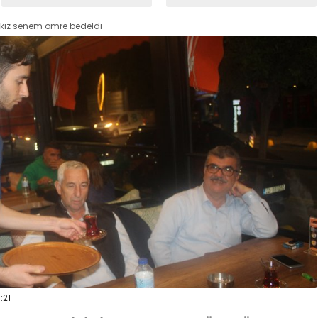
kiz senem ömre bedeldi
:21