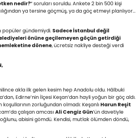
etken nedir?
” soruları soruldu. Ankete 2 bin 500 kişi
alılığından ya tersine göçmüş, ya da göç etmeyi planlıyor…
rın popüler gündemiydi.
Sadece İstanbul değil
elediyeleri önüne geçilemeyen göçün getirdiği
memleketine dönene
, ücretsiz nakliye desteği verdi
N,
lince akla ilk gelen kesim hep Anadolu oldu. Hâlbuki
a’dan, Edirne’nin İlçesi Keşan’dan hayli yoğun bir göç aldı.
m koşullarının zorluğundan olmadı: Keşanlı
Harun Reşit
şecam’da çalışan amcası
Ali Cengiz Gün
’ün davetiyle
k oğlunu, abisini gömdü. Kendisi, mutlak ölümden döndü,