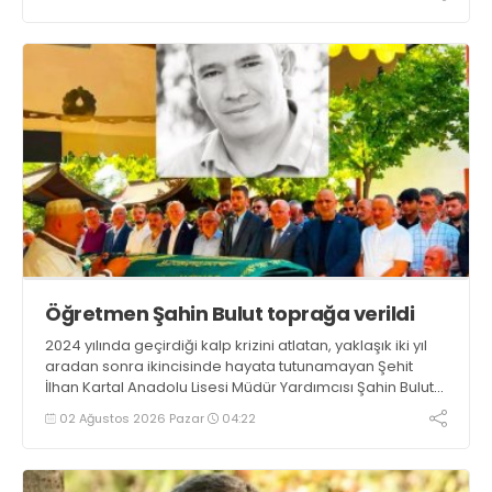
çocuklarla lunaparka gidip maç yapacak, akşam
yemek yiyecekler
Öğretmen Şahin Bulut toprağa verildi
2024 yılında geçirdiği kalp krizini atlatan, yaklaşık iki yıl
aradan sonra ikincisinde hayata tutunamayan Şehit
İlhan Kartal Anadolu Lisesi Müdür Yardımcısı Şahin Bulut
son yolculuğuna dün uğurlandı
02 Ağustos 2026 Pazar
04:22