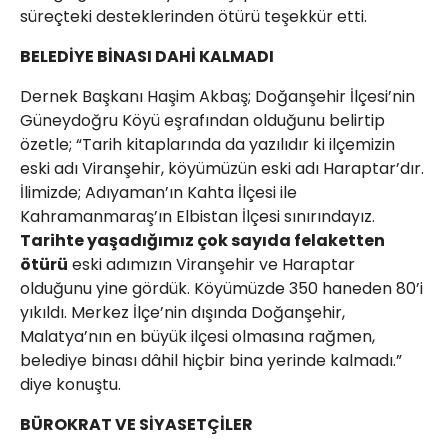
süreçteki desteklerinden ötürü teşekkür etti.
BELEDİYE BİNASI DAHİ KALMADI
Dernek Başkanı Haşim Akbaş; Doğanşehir İlçesi’nin
Güneydoğru Köyü eşrafından olduğunu belirtip
özetle; “Tarih kitaplarında da yazılıdır ki ilçemizin
eski adı Viranşehir, köyümüzün eski adı Haraptar’dır.
İlimizde; Adıyaman’ın Kahta İlçesi ile
Kahramanmaraş’ın Elbistan İlçesi sınırındayız.
Tarihte yaşadığımız çok sayıda felaketten
ötürü
eski adımızın Viranşehir ve Haraptar
olduğunu yine gördük. Köyümüzde 350 haneden 80’i
yıkıldı. Merkez İlçe’nin dışında Doğanşehir,
Malatya’nın en büyük ilçesi olmasına rağmen,
belediye binası dâhil hiçbir bina yerinde kalmadı.”
diye konuştu.
BÜROKRAT VE SİYASETÇİLER