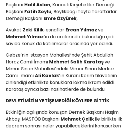
Başkanı
Halil Aslan
, Kocaeli Kırşehirliler Derneği
Başkanı
Fatih Soylu
, Beylikbağı Tayfa Taraftarlar
Derneği Başkanı
Emre Özyürek
,
Avukat
Zeki Kilik
, esnaflar
Ercan Yılmaz
ve
Mehmet Yılmaz
’ın da aralarında bulunduğu çok
sayıda konuk da katılımcılar arasında yer edindi.
Gebze’nin İstasyon Mahallesi’nde Şehit Abdullah
Horoz Camii İmamı
Mehmet Salih Karataş
ve
Mimar Sinan Mahallesi’ndeki Mimar Sinan Merkez
Camii İmamı
Ali Kavlak
’ın Kuranı Kerim tilavetinin
dinlendiği etkinlikte konuklara lokma ikram edildi.
Karataş ayrıca bazı nasihatlerde de bulundu.
DEVLETİMİZİN YETİŞEMEDİĞİ KÖYLERE GİTTİK
Etkinliğin açılışında konuşan Dernek Başkanı Haşim
Akbaş, MASTÖB Başkanı
Mehmet Çelik
ile birlikte ilk
deprem sonrası neler yapabileceklerini konuşurken