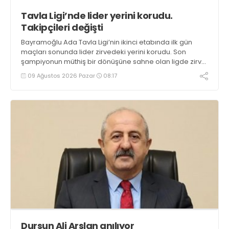
Tavla Ligi’nde lider yerini korudu.
Takipçileri değişti
Bayramoğlu Ada Tavla Ligi’nin ikinci etabında ilk gün
maçları sonunda lider zirvedeki yerini korudu. Son
şampiyonun müthiş bir dönüşüne sahne olan ligde zirve
takipçileri değişti. Oyuncu sayısı 10’dan 12’ye yükseldi
09 Ağustos 2026 Pazar
08:17
Dursun Ali Arslan anılıyor