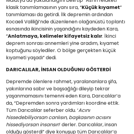
Malatya’da yakalandığını belirtip “Asrın felaketi”
klasik tanımlamasının yanı sıra, “
Küçük kıyamet
”
tanımlaması da getirdi. İlk depremin ardından
Kocaeli Valiliği’nde düzenlenen olağanüstü toplantı
esnasında ikincisinin yaşandığını kaydeden Kara,
“
Anlatmaya, kelimeler kifayetsiz kalır
. İkinci
deprem sonrası annemleri yine aradım, kıyamet
koptuğunu söylediler. O bölge gerçekten küçük
kıyameti yaşadı” dedi.
DARICALILAR, İNSAN OLDUĞUNU GÖSTERDİ
Depremde ölenlere rahmet, yaralananlara şifa,
yakınlarına sabır ve başsağlığı dileyip tekrar
yaşanmamasını temenni eden Kara, Darıcalılar’a
da, “Depremden sonra yardımları koordine ettik.
Tüm Darıcalılar seferber oldu. ‘
Acını
hissedebiliyorsan canlısın, başkasının acısını
hissediyorsan insansın
’ derler. Darıcalılar, insan
olduğu gösterdi” diye konuşup tüm Darıcalılar’a