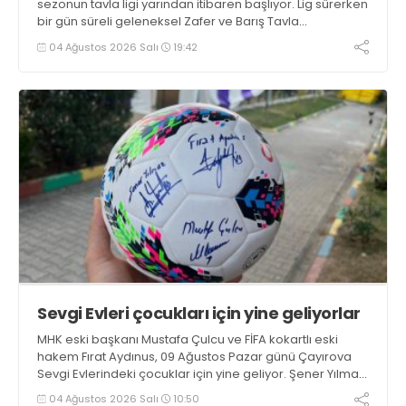
sezonun tavla ligi yarından itibaren başlıyor. Lig sürerken
bir gün süreli geleneksel Zafer ve Barış Tavla
Turnuvasının da 17’ncisi tekrarlanacak
04 Ağustos 2026 Salı
19:42
Sevgi Evleri çocukları için yine geliyorlar
MHK eski başkanı Mustafa Çulcu ve FİFA kokartlı eski
hakem Fırat Aydınus, 09 Ağustos Pazar günü Çayırova
Sevgi Evlerindeki çocuklar için yine geliyor. Şener Yılmaz
başkanlığındaki ASRİAD Kocaeli’nin ev sahipliğinde ikili
04 Ağustos 2026 Salı
10:50