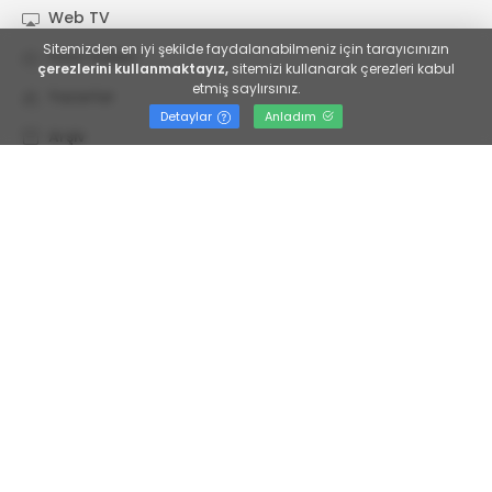
Web TV
Sitemizden en iyi şekilde faydalanabilmeniz için tarayıcınızın
Foto Galeri
çerezlerini kullanmaktayız,
sitemizi kullanarak çerezleri kabul
etmiş saylırsınız.
Yazarlar
Detaylar
Anladım
Arşiv
Künye
İletişim
Kategoriler
Servisler
Yol ve Trafik
Yaşam
Asayiş
Nöbetçi Eczaneler
Sivil toplum
Spor
Hava Durumu
Sanayi Üretim
Ekonomi
Puan Durumu
Sivil toplum
Sağlık
Gazete Manşetleri
Şehir
Eğitim
Günlük Burçlar
Şiir edebiyat
Kültür-Sanat
Emek
Emlak