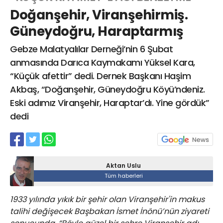
Doğanşehir, Viranşehirmiş.
Güneydoğru, Haraptarmış
Web TV
Galeri
Yazarlar
Gebze Malatyalılar Derneği’nin 6 Şubat
anmasında Darıca Kaymakamı Yüksel Kara,
Hacı Halil Mahallesi, İsmetpaşa
“Küçük afettir” dedi. Dernek Başkanı Haşim
Caddesi, Beşiroğlu Altın Han Kat: 1
(BİLKAR)Gebze - KOCAELİ
Akbaş, “Doğanşehir, Güneydoğru Köyü’ndeniz.
aktanuslu@gmail.com
Eski adımız Viranşehir, Haraptar’dı. Yine gördük”
dedi
Aktan Uslu
Tüm haberleri
1933 yılında yıkık bir şehir olan Viranşehir'in makus
talihi değişecek Başbakan İsmet İnönü’nün ziyareti