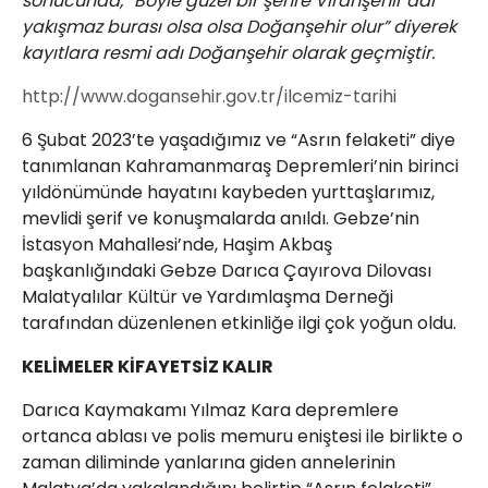
sonucunda, “Böyle güzel bir şehre Viranşehir adı
yakışmaz burası olsa olsa Doğanşehir olur” diyerek
kayıtlara resmi adı Doğanşehir olarak geçmiştir.
http://www.dogansehir.gov.tr/ilcemiz-tarihi
6 Şubat 2023’te yaşadığımız ve “Asrın felaketi” diye
tanımlanan Kahramanmaraş Depremleri’nin birinci
yıldönümünde hayatını kaybeden yurttaşlarımız,
mevlidi şerif ve konuşmalarda anıldı. Gebze’nin
İstasyon Mahallesi’nde, Haşim Akbaş
başkanlığındaki Gebze Darıca Çayırova Dilovası
Malatyalılar Kültür ve Yardımlaşma Derneği
tarafından düzenlenen etkinliğe ilgi çok yoğun oldu.
KELİMELER KİFAYETSİZ KALIR
Darıca Kaymakamı Yılmaz Kara depremlere
ortanca ablası ve polis memuru eniştesi ile birlikte o
zaman diliminde yanlarına giden annelerinin