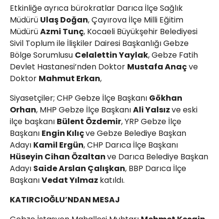
Etkinliğe ayrıca bürokratlar Darıca İlçe Sağlık
Müdürü
Ulaş Doğan
, Çayırova İlçe Milli Eğitim
Müdürü
Azmi Tunç
, Kocaeli Büyükşehir Belediyesi
Sivil Toplum ile İlişkiler Dairesi Başkanlığı Gebze
Bölge Sorumlusu
Celalettin Yaylak
, Gebze Fatih
Devlet Hastanesi’nden Doktor
Mustafa Anaç
ve
Doktor
Mahmut Erkan
,
Siyasetçiler; CHP Gebze İlçe Başkanı
Gökhan
Orhan
, MHP Gebze İlçe Başkanı
Ali Yalsız
ve eski
ilçe başkanı
Bülent Özdemir
, YRP Gebze İlçe
Başkanı
Engin Kılıç
ve Gebze Belediye Başkan
Adayı
Kamil Ergün
, CHP Darıca İlçe Başkanı
Hüseyin Cihan Özaltan
ve Darıca Belediye Başkan
Adayı
Saide Arslan Çalışkan
, BBP Darıca İlçe
Başkanı
Vedat Yılmaz
katıldı.
KATIRCIOĞLU’NDAN MESAJ