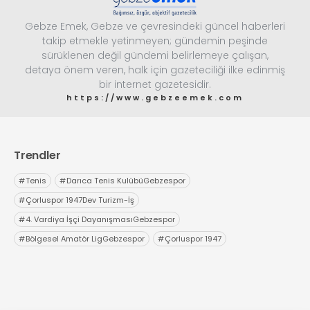
Gebze Emek, Gebze ve çevresindeki güncel haberleri
takip etmekle yetinmeyen; gündemin peşinde
sürüklenen değil gündemi belirlemeye çalışan,
detaya önem veren, halk için gazeteciliği ilke edinmiş
bir internet gazetesidir.
https://www.gebzeemek.com
Trendler
#
Tenis
#
Darıca Tenis KulübüGebzespor
#
Çorluspor 1947Dev Turizm-İş
#
4. Vardiya İşçi DayanışmasıGebzespor
#
Bölgesel Amatör LigGebzespor
#
Çorluspor 1947