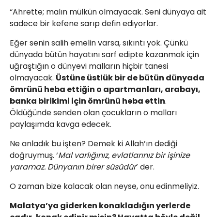
“Ahrette; malın mülkün olmayacak. Seni dünyaya ait
sadece bir kefene sarıp defin ediyorlar.
Eğer senin salih emelin varsa, sıkıntı yok. Çünkü
dünyada bütün hayatını sarf edipte kazanmak için
uğraştığın o dünyevi malların hiçbir tanesi
olmayacak.
Üstüne üstlük bir de bütün dünyada
ömrünü heba ettiğin o apartmanları, arabayı,
banka birikimi için ömrünü heba ettin
.
Öldüğünde senden olan çocukların o malları
paylaşımda kavga edecek.
Ne anladık bu işten? Demek ki Allah’ın dediği
doğruymuş. ‘
Mal varlığınız, evlatlarınız bir işinize
yaramaz. Dünyanın birer süsüdür
’ der.
O zaman bize kalacak olan neyse, onu edinmeliyiz.
Malatya’ya giderken konakladığın yerlerde