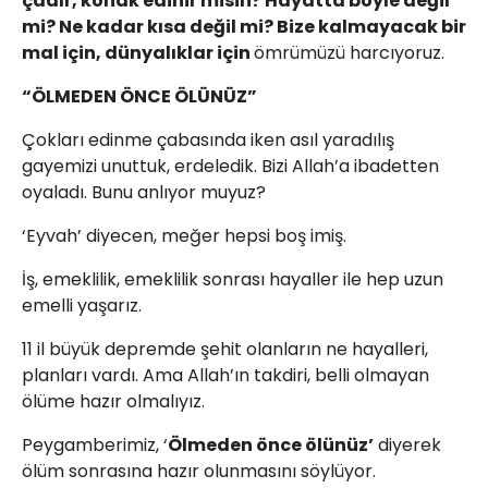
çadır, konak edinir misin? Hayatta böyle değil
mi? Ne kadar kısa değil mi? Bize kalmayacak bir
mal için, dünyalıklar için
ömrümüzü harcıyoruz.
“ÖLMEDEN ÖNCE ÖLÜNÜZ”
Çokları edinme çabasında iken asıl yaradılış
gayemizi unuttuk, erdeledik. Bizi Allah’a ibadetten
oyaladı. Bunu anlıyor muyuz?
‘Eyvah’ diyecen, meğer hepsi boş imiş.
İş, emeklilik, emeklilik sonrası hayaller ile hep uzun
emelli yaşarız.
11 il büyük depremde şehit olanların ne hayalleri,
planları vardı. Ama Allah’ın takdiri, belli olmayan
ölüme hazır olmalıyız.
Peygamberimiz, ‘
Ölmeden önce ölünüz’
diyerek
ölüm sonrasına hazır olunmasını söylüyor.