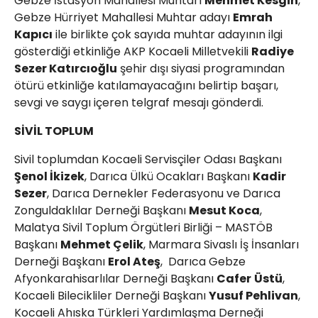
Gebze İstasyon Mahallesi Muhtarı
Mehmet Kesgin
,
Gebze Hürriyet Mahallesi Muhtar adayı
Emrah
Kapıcı
ile birlikte çok sayıda muhtar adayının ilgi
gösterdiği etkinliğe AKP Kocaeli Milletvekili
Radiye
Sezer Katırcıoğlu
şehir dışı siyasi programından
ötürü etkinliğe katılamayacağını belirtip başarı,
sevgi ve saygı içeren telgraf mesajı gönderdi.
SİVİL TOPLUM
Sivil toplumdan Kocaeli Servisçiler Odası Başkanı
Şenol İkizek
, Darıca Ülkü Ocakları Başkanı
Kadir
Sezer
, Darıca Dernekler Federasyonu ve Darıca
Zonguldaklılar Derneği Başkanı
Mesut Koca
,
Malatya Sivil Toplum Örgütleri Birliği – MASTÖB
Başkanı
Mehmet Çelik
, Marmara Sivaslı İş İnsanları
Derneği Başkanı
Erol Ateş
, Darıca Gebze
Afyonkarahisarlılar Derneği Başkanı
Cafer
Üstü
,
Kocaeli Bilecikliler Derneği Başkanı
Yusuf Pehlivan
,
Kocaeli Ahıska Türkleri Yardımlaşma Derneği