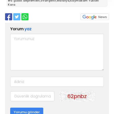
#6 Şubat depremleri,Viranşehir,Malatya,Kaymakam Yüksel
Kara
Yorum
yaz
Yorumu gönder