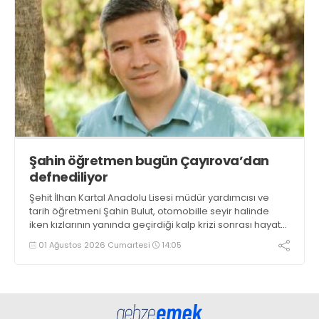
Şahin öğretmen bugün Çayırova’dan
defnediliyor
Şehit İlhan Kartal Anadolu Lisesi müdür yardımcısı ve
tarih öğretmeni Şahin Bulut, otomobille seyir halinde
iken kızlarının yanında geçirdiği kalp krizi sonrası hayata
tutunamadı. 2024’te de kalp krizi geçiren Bulut, son
01 Ağustos 2026 Cumartesi
14:05
yolculuğuna bugün ikindide Çayırova’dan uğurlanacak