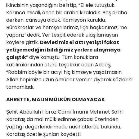
ikincisinin yaşandığını belirtip, “El ele tutuştuk.
Karınca misali, önce bir araba kiraladık. Beş araba
derken, cansuyu olduk. Komisyon kuruldu.
Bürokratlar ve hemşerilerimiz, ilçe başkanımız, ‘ne
yaparız’ dedik. Yer tespit ederek ulaşılamayan
köylere gittik.
Devletimiz el attı yetişti fakat
yetişemediğini bildiğimiz yerlere ulaşmaya
çalıştık
” diye konuştu. Tüm konuklara
katılımlarından ötürü teşekkür eden Akbaş,
“Rabbim böyle bir acıyı hiç kimseye yaşatmasın.
Allah hepimize uzun ömürler versin” diyerek sözlerini
tamamladı.
AHRETTE, MALIN MÜLKÜN OLMAYACAK
Şehit Abdullah Horoz Camii İmamı Mehmet Salih
Karataş da mal mülk edinme çabası üzerinden
yaptığı değerlendirmede nasihatlerde bulundu.
Karataş özetle şunları kaydetti: