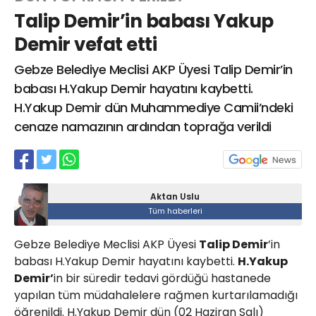
Talip Demir’in babası Yakup
Demir vefat etti
Web TV
Gale
Gebze Belediye Meclisi AKP Üyesi Talip Demir’in
babası H.Yakup Demir hayatını kaybetti.
Hacı Halil Mahal
H.Yakup Demir dün Muhammediye Camii’ndeki
Caddesi, Beşiroğlu A
(BİLKAR)Gebze - K
cenaze namazının ardından toprağa verildi
aktanuslu@gm
Aktan Uslu
Tüm haberleri
Gebze Belediye Meclisi AKP Üyesi
Talip Demir
’in
babası H.Yakup Demir hayatını kaybetti.
H.Yakup
Demir’
in bir süredir tedavi gördüğü hastanede
yapılan tüm müdahalelere rağmen kurtarılamadığı
öğrenildi. H.Yakup Demir dün (02 Haziran Salı)