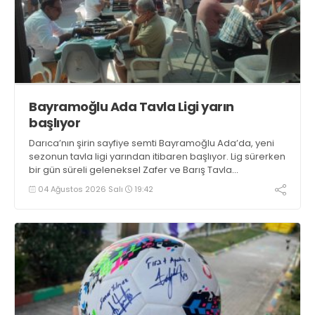
Bayramoğlu Ada Tavla Ligi yarın
başlıyor
Darıca’nın şirin sayfiye semti Bayramoğlu Ada’da, yeni
sezonun tavla ligi yarından itibaren başlıyor. Lig sürerken
bir gün süreli geleneksel Zafer ve Barış Tavla
Turnuvasının da 17’ncisi tekrarlanacak
04 Ağustos 2026 Salı
19:42