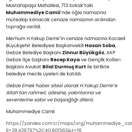
Mustafapaşa Mahallesi, 713 Sokak’taki
Muhammediye Camii
’nde öğle namazına
müteakip kılınacak cenaze namazının ardından
toprağa verildi.
Merhum H.Yakup Demir'in cenaze namazına Kocaeli
Büyükşehir Belediyesi Başkanvekili
Hasan Soba
,
Gebze Belediye Başkanı
Zinnur Büyükgöz
, AKP
Gebze İlçe Saşkanı
Recep Kaya
ve Gençlik Kolları
Başkanı Avukat
Bilal Durmuş Kurt
ile birlikte
belediye meclis üyeleri de katıldı.
Gebze Emek haber sitesi olarak H.Yakup Demir’e
Allah’tan rahmet; ailesine, yakınlarına ve
sevenlerine sabır ve başsağlığı dileriz.
Muhammediye Camii
https://yandex.com.tr/maps/org/muhammediye_cami
ll=29.429797%2C40.801563&z=16