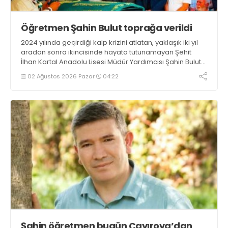
Öğretmen Şahin Bulut toprağa verildi
2024 yılında geçirdiği kalp krizini atlatan, yaklaşık iki yıl
aradan sonra ikincisinde hayata tutunamayan Şehit
İlhan Kartal Anadolu Lisesi Müdür Yardımcısı Şahin Bulut
son yolculuğuna dün uğurlandı
02 Ağustos 2026 Pazar
04:22
Şahin öğretmen bugün Çayırova’dan