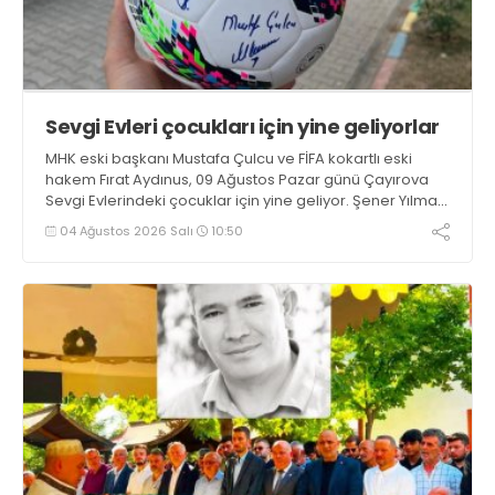
Sevgi Evleri çocukları için yine geliyorlar
MHK eski başkanı Mustafa Çulcu ve FİFA kokartlı eski
hakem Fırat Aydınus, 09 Ağustos Pazar günü Çayırova
Sevgi Evlerindeki çocuklar için yine geliyor. Şener Yılmaz
başkanlığındaki ASRİAD Kocaeli’nin ev sahipliğinde ikili
04 Ağustos 2026 Salı
10:50
çocuklarla lunaparka gidip maç yapacak, akşam
yemek yiyecekler