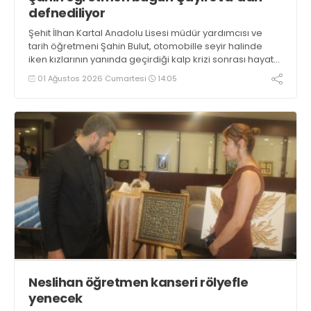
defnediliyor
Şehit İlhan Kartal Anadolu Lisesi müdür yardımcısı ve
tarih öğretmeni Şahin Bulut, otomobille seyir halinde
iken kızlarının yanında geçirdiği kalp krizi sonrası hayata
tutunamadı. 2024’te de kalp krizi geçiren Bulut, son
01 Ağustos 2026 Cumartesi
14:05
yolculuğuna bugün ikindide Çayırova’dan uğurlanacak
Neslihan öğretmen kanseri rölyefle
yenecek