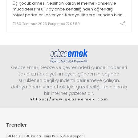
Üç çocuk annesi Neslihan Karayel meme kanseriyle
mücadelesini 6-7 ay önce kendiliğinden öğrendiği
rölyef portreler ile veriyor. Karayel ilk sergilerinden birini
GTO’da açarak eserlerini görücüye çıkardı
30 Temmuz 2026 Perşembe
08:50
Gebze Emek, Gebze ve çevresindeki güncel haberleri
takip etmekle yetinmeyen; gündemin peşinde
sürüklenen değil gündemi belirlemeye çalışan,
detaya önem veren, halk için gazeteciliği ilke edinmiş
bir internet gazetesidir.
https://www.gebzeemek.com
Trendler
#
Tenis
#
Darıca Tenis KulübüGebzespor