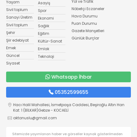
Yol ve Trafik
Yaşam
Asayiş
Nöbetçi Eczaneler
Sivil toplum
Spor
Hava Durumu
Sanayi Üretim
Ekonomi
Puan Durumu
Sivil toplum
Sağlık
Gazete Manşetleri
Şehir
Eğitim
Günlük Burçlar
Şiir edebiyat
Kültür-Sanat
Emek
Emlak
Güncel
Teknoloji
Siyaset
Whatsapp İhbar
05352599655
Hacı Halil Mahallesi, İsmetpaşa Caddesi, Beşiroğlu Altın Han
Kat: 1 (BİLKAR)Gebze - KOCAELİ
aktanuslu@gmail.com
Sitemizde yayımlanan haber ve görseller kaynak gösterilmeden