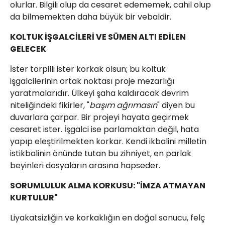
olurlar. Bilgili olup da cesaret edememek, cahil olup
da bilmemekten daha büyük bir vebaldir.
​KOLTUK İŞGALCİLERİ VE SÜMEN ALTI EDİLEN
GELECEK
​İster torpilli ister korkak olsun; bu koltuk
işgalcilerinin ortak noktası proje mezarlığı
yaratmalarıdır. Ülkeyi şaha kaldıracak devrim
niteliğindeki fikirler, "
başım ağrımasın
" diyen bu
duvarlara çarpar. Bir projeyi hayata geçirmek
cesaret ister. İşgalci ise parlamaktan değil, hata
yapıp eleştirilmekten korkar. Kendi ikbalini milletin
istikbalinin önünde tutan bu zihniyet, en parlak
beyinleri dosyaların arasına hapseder.
​SORUMLULUK ALMA KORKUSU: "İMZA ATMAYAN
KURTULUR"
​Liyakatsizliğin ve korkaklığın en doğal sonucu, felç