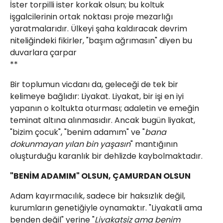
İster torpilli ister korkak olsun; bu koltuk
işgalcilerinin ortak noktası proje mezarlığı
yaratmalarıdır. Ülkeyi şaha kaldıracak devrim
niteliğindeki fikirler, "başım ağrımasın" diyen bu
Web TV
Galeri
Yazarlar
duvarlara çarpar
**
Hacı Halil Mahallesi, İsmetpaşa
Caddesi, Beşiroğlu Altın Han Kat: 1
​Bir toplumun vicdanı da, geleceği de tek bir
(BİLKAR)Gebze - KOCAELİ
kelimeye bağlıdır: Liyakat. Liyakat, bir işi en iyi
aktanuslu@gmail.com
yapanın o koltukta oturması; adaletin ve emeğin
teminat altına alınmasıdır. Ancak bugün liyakat,
"bizim çocuk", "benim adamım" ve "
bana
dokunmayan yılan bin yaşasın
" mantığının
oluşturduğu karanlık bir dehlizde kaybolmaktadır.
​"BENİM ADAMIM" OLSUN, ÇAMURDAN OLSUN
​Adam kayırmacılık, sadece bir haksızlık değil,
kurumların genetiğiyle oynamaktır. "Liyakatli ama
benden değil" yerine "
Liyakatsiz ama benim