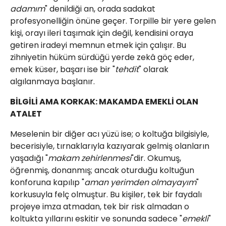
adamım
" denildiği an, orada sadakat
profesyonelliğin önüne geçer. Torpille bir yere gelen
kişi, orayı ileri taşımak için değil, kendisini oraya
getiren iradeyi memnun etmek için çalışır. Bu
zihniyetin hüküm sürdüğü yerde zekâ göç eder,
emek küser, başarı ise bir "
tehdit
" olarak
algılanmaya başlanır.
​BİLGİLİ AMA KORKAK: MAKAMDA EMEKLİ OLAN
ATALET
​Meselenin bir diğer acı yüzü ise; o koltuğa bilgisiyle,
becerisiyle, tırnaklarıyla kazıyarak gelmiş olanların
yaşadığı "
makam zehirlenmesi
"dir. Okumuş,
öğrenmiş, donanmış; ancak oturduğu koltuğun
konforuna kapılıp "
aman yerimden olmayayım
"
korkusuyla felç olmuştur. Bu kişiler, tek bir faydalı
projeye imza atmadan, tek bir risk almadan o
koltukta yıllarını eskitir ve sonunda sadece "
emekli
"