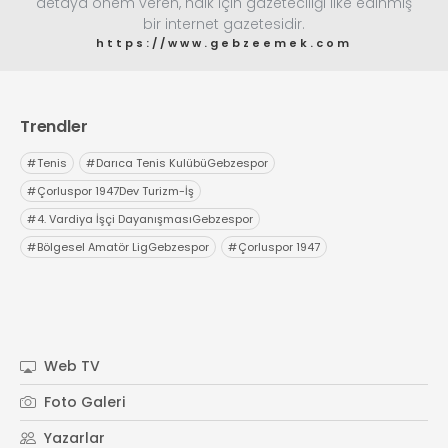
detaya önem veren, halk için gazeteciliği ilke edinmiş
bir internet gazetesidir.
https://www.gebzeemek.com
Trendler
#
Tenis
#
Darıca Tenis KulübüGebzespor
#
Çorluspor 1947Dev Turizm-İş
#
4. Vardiya İşçi DayanışmasıGebzespor
#
Bölgesel Amatör LigGebzespor
#
Çorluspor 1947
Web TV
Foto Galeri
Yazarlar