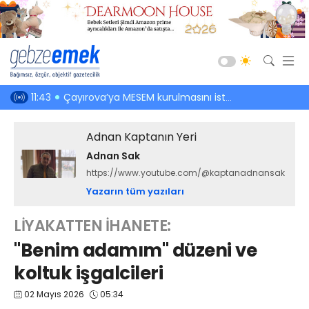
Güncel
 tesisi
11:43
Çayırova’ya MESEM kurulmasını istedi
11:21
Dursun Ali
Siyaset
Adnan Kaptanın Yeri
Asayiş
Adnan Sak
Spor
https://www.youtube.com/@kaptanadnansak
Ekonomi
Yazarın tüm yazıları
Sağlık
LİYAKATTEN İHANETE:
Eğitim
"Benim adamım" düzeni ve
Kültür-Sanat
koltuk işgalcileri
Emlak
02 Mayıs 2026
05:34
Teknoloji