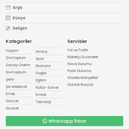
Arşiv
Künye
İletişim
Kategoriler
Servisler
Yol ve Trafik
Yaşam
Asayiş
Nöbetçi Eczaneler
Sivil toplum
Spor
Hava Durumu
Sanayi Üretim
Ekonomi
Puan Durumu
Sivil toplum
Sağlık
Gazete Manşetleri
Şehir
Eğitim
Günlük Burçlar
Şiir edebiyat
Kültür-Sanat
Emek
Emlak
Güncel
Teknoloji
Siyaset
Whatsapp İhbar