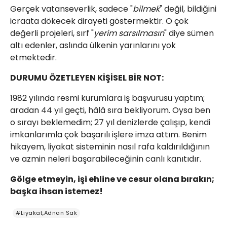
​Gerçek vatanseverlik, sadece "
bilmek
" değil, bildiğini
icraata dökecek dirayeti göstermektir. O çok
değerli projeleri, sırf "
yerim sarsılmasın
" diye sümen
altı edenler, aslında ülkenin yarınlarını yok
etmektedir.
​DURUMU ÖZETLEYEN KİŞİSEL BİR NOT:
​1982 yılında resmi kurumlara iş başvurusu yaptım;
aradan 44 yıl geçti, hâlâ sıra bekliyorum. Oysa ben
o sırayı beklemedim; 27 yıl denizlerde çalışıp, kendi
imkanlarımla çok başarılı işlere imza attım. Benim
hikayem, liyakat sisteminin nasıl rafa kaldırıldığının
ve azmin neleri başarabileceğinin canlı kanıtıdır.
​Gölge etmeyin, işi ehline ve cesur olana bırakın;
başka ihsan istemez!
#Liyakat,Adnan Sak