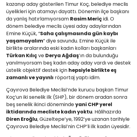
kazanıp aday gösterilen Timur Koç, belediye meclis
üyelikleri için atamayı dayattı. Dönemin ilçe başkanı
da yanlış hatırlamıyorsam
Rasim Meriç
idi. O
dönem belediye meclis üyesi aday adaylarından
Emine Küçük, “
Saha çalışmasında gün kaybı
yaşamayalım
” diye savundu. Emine Küçük ile
birlikte aralarında eski kadın kolları başkanları
Türkan Kılıç
ve
Derya Ağdaş
’ın da bulunduğu
yanılmıyorsam beş kadın aday aday vardı ve destek
üstelik objektif destek için
hepsiyle birlikte eş
zamanlı ve yayınlı
röportaj yaptı idim.
Çayırova Belediye Meclisi’nde kurucu başkan Timur
Koç’un iki senelik ilk (SHP), bir dönem aradan sonra
beş senelik ikinci döneminde
yani CHP yerel
iktidarında mecliste kadın yoktu
. Hâlihazırda
Diren Eroğlu
, Güzeltepe’ye, 1992’ye uzanan tarihiyle
Çayırova Belediye Meclisi’nin CHP’li ilk kadın üyesidir.