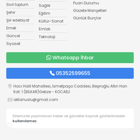
Puan Durumu
Sivil toplum
Sağlık
Gazete Manşetleri
Şehir
Eğitim
Günlük Burçlar
Şiir edebiyat
Kültür-Sanat
Emek
Emlak
Güncel
Teknoloji
Siyaset
Whatsapp İhbar
05352599655
Hacı Halil Mahallesi, İsmetpaşa Caddesi, Beşiroğlu Altın Han
Kat: 1 (BİLKAR)Gebze - KOCAELİ
aktanuslu@gmail.com
Sitemizde yayımlanan haber ve görseller kaynak gösterilmeden
kullanılamaz.