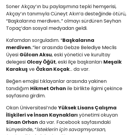
Soner Akçay’ın bu paylaşımına tepki hemşerisi,
Akçay’ın tanımıyla Cüneyt Akın’a desteğinde ötürü,
“Başkalarına merdiven..” olmayı sürdüren Seyhan
Topaç’dan sosyal medyadan geldi.
Kafamdan sorguladım. “
Başkalarına
merdiven
..”ler arasında Gebze Belediye Meclis
Üyesi
Gülcan Aksu
, eski yönetici ve kurultay
delegesi
Olcay Öğüt
, eski ilçe başkanları
Meşaik
Karakuş
ve
Özkan Koçak
… da var.
Beğen emojisi tıklayanlar arasında yakinen
tanıdığım
Hikmet Orhan
ile birlikte ilgimi çekince
sayfasına girdim.
Okan Üniversitesi’nde
Yüksek Lisans Çalışma
İlişkileri ve İnsan Kaynakları
yönetimi okuyan
Sinan Orhan
da var. Facebook sayfasındaki
künyesinde, “
İsteklerin için savaşmıyorsan,