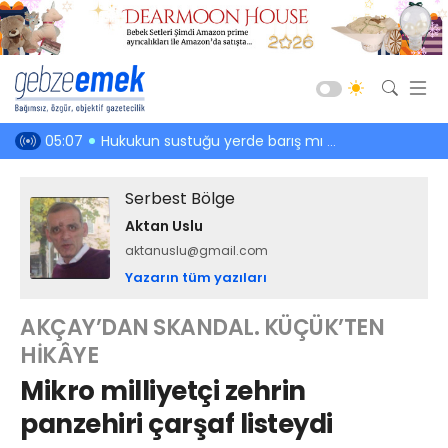
Güncel
diniz
04:36
Ada’da Tavla Ligi sürprizlerle başladı
21:39
Bu tahli
Siyaset
Serbest Bölge
Asayiş
Aktan Uslu
Spor
aktanuslu@gmail.com
Ekonomi
Yazarın tüm yazıları
Sağlık
AKÇAY’DAN SKANDAL. KÜÇÜK’TEN
Eğitim
HİKÂYE
Kültür-Sanat
Mikro milliyetçi zehrin
Emlak
panzehiri çarşaf listeydi
Teknoloji