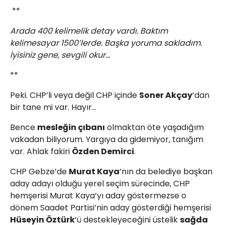
**
Arada 400 kelimelik detay vardı. Baktım
kelimesayar 1500’lerde. Başka yoruma sakladım.
İyisiniz gene, sevgili okur…
**
Peki. CHP’li veya değil CHP içinde
Soner Akçay
’dan
bir tane mi var. Hayır…
Bence
mesleğin çıbanı
olmaktan öte yaşadığım
vakadan biliyorum. Yargıya da gidemiyor, tanığım
var. Ahlak fakiri
Özden Demirci
.
CHP Gebze’de
Murat Kaya
’nın da belediye başkan
aday adayı olduğu yerel seçim sürecinde, CHP
hemşerisi Murat Kaya’yı aday göstermezse o
dönem Saadet Partisi’nin aday gösterdiği hemşerisi
Hüseyin Öztürk
’ü destekleyeceğini üstelik
sağda