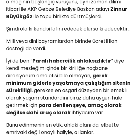
o maçının başlangıç vuruşunu, aynı zaman dilimi
itibari ile AKP Gebze Belediye Başkan adayı
Zinnur
Büyükgöz
ile topu birlikte dürtmüşlerdi.
Şimdi ola ki kendisi lafını edecek olursa ki edecektir…
Milli veya dini bayramlardan birinde ücretli ilan
desteği de verdi.
İyi de ben “
Paralı habercilik ahlaksızlıktır
” diye
kendi mesleğim içinde bir kirliliğe naçizane
direniyorum ama ofisi bile olmayan,
gerek
minimum giderle yaşatmaya çalıştığım sitenin
sürekliliği
, gerekse en asgari düzeyden bir emekli
olarak yaşam standardını biraz daha uygun hale
getirmek için
para denilen şeye, amaç olarak
değilse dahi araç olarak
ihtiyacım var.
Bunu edinmenin en etik, ahlaki olanı da, elbette
emrivaki değil onaylı haliyle, o ilanlar.