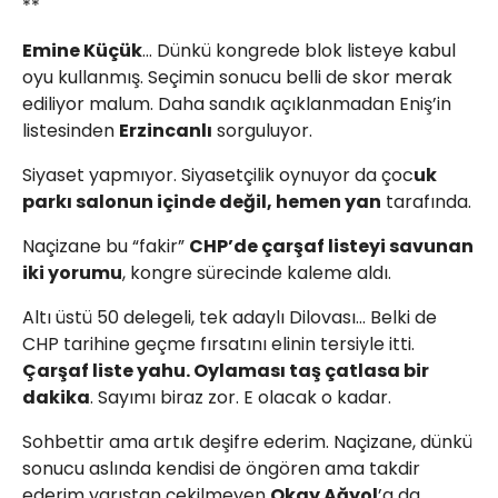
**
Emine Küçük
… Dünkü kongrede blok listeye kabul
oyu kullanmış. Seçimin sonucu belli de skor merak
ediliyor malum. Daha sandık açıklanmadan Eniş’in
listesinden
Erzincanlı
sorguluyor.
Siyaset yapmıyor. Siyasetçilik oynuyor da çoc
uk
parkı salonun içinde değil, hemen yan
tarafında.
Naçizane bu “fakir”
CHP’de çarşaf listeyi savunan
iki yorumu
, kongre sürecinde kaleme aldı.
Altı üstü 50 delegeli, tek adaylı Dilovası… Belki de
CHP tarihine geçme fırsatını elinin tersiyle itti.
Çarşaf liste yahu. Oylaması taş çatlasa bir
dakika
. Sayımı biraz zor. E olacak o kadar.
Sohbettir ama artık deşifre ederim. Naçizane, dünkü
sonucu aslında kendisi de öngören ama takdir
ederim yarıştan çekilmeyen
Okay Ağyol
’a da