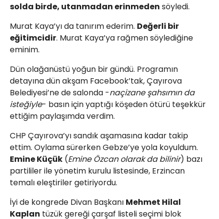
solda birde, utanmadan erinmeden
söyledi.
Murat Kaya’yı da tanırım ederim.
Değerli bir
eğitimcidir
. Murat Kaya’ya rağmen söylediğine
eminim.
Dün olağanüstü yoğun bir gündü. Programın
detayına dün akşam Facebook’tak, Çayırova
Belediyesi’ne de salonda -
naçizane şahsımın da
isteğiyle
- basın için yaptığı köşeden ötürü teşekkür
ettiğim paylaşımda verdim.
CHP Çayırova’yı sandık aşamasına kadar takip
ettim. Oylama sürerken Gebze’ye yola koyuldum.
Emine Küçük
(
Emine Özcan olarak da bilinir
) bazı
partililer ile yönetim kurulu listesinde, Erzincan
temalı eleştiriler getiriyordu.
İyi de kongrede Divan Başkanı
Mehmet Hilal
Kaplan
tüzük gereği çarşaf listeli seçimi blok