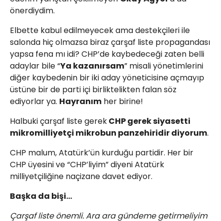
önerdiydim.
Elbette kabul edilmeyecek ama destekçileri ile
salonda hiç olmazsa biraz çarşaf liste propagandası
yapsa fena mı idi? CHP’de kaybedeceği zaten belli
adaylar bile “
Ya kazanırsam
” misali yönetimlerini
diğer kaybedenin bir iki aday yöneticisine açmayıp
üstüne bir de parti içi birliktelikten falan söz
ediyorlar ya.
Hayranım
her birine!
Halbuki çarşaf liste gerek
CHP gerek siyasetti
mikromilliyetçi mikrobun panzehiridir diyorum
.
CHP malum, Atatürk’ün kurduğu partidir. Her bir
CHP üyesini ve “CHP’liyim” diyeni Atatürk
milliyetçiliğine naçizane davet ediyor.
Başka da bişi…
Çarşaf liste önemli. Ara ara gündeme getirmeliyim