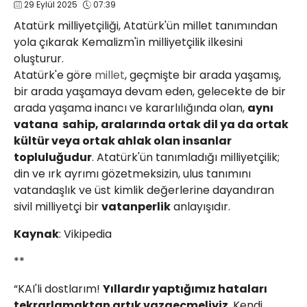
29 Eylül 2025
07:39
Atatürk milliyetçiliği, Atatürk'ün millet tanımından
yola çıkarak Kemalizm'in milliyetçilik ilkesini
Web TV
Galeri
Yazarlar
oluşturur.
Atatürk'e göre
millet
, geçmişte bir arada yaşamış,
Hacı Halil Mahallesi, İsmetpaşa
bir arada yaşamaya devam eden, gelecekte de bir
Caddesi, Beşiroğlu Altın Han Kat: 1
arada yaşama inancı ve kararlılığında olan,
aynı
(BİLKAR)Gebze - KOCAELİ
vatana sahip, aralarında ortak dil ya da ortak
aktanuslu@gmail.com
kültür veya ortak ahlak olan insanlar
topluluğudur
. Atatürk'ün tanımladığı milliyetçilik;
din ve ırk ayrımı gözetmeksizin, ulus tanımını
vatandaşlık ve üst kimlik değerlerine dayandıran
sivil milliyetçi bir
vatanperlik
anlayışıdır.
Kaynak
: Vikipedia
**
“KAI'li dostlarım!
Yıllardır yaptığımız hataları
tekrarlamaktan artık vazgeçmeliyiz
. Kendi