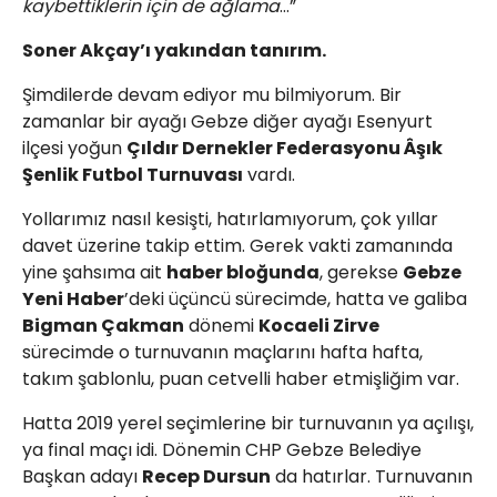
kaybettiklerin için de ağlama
…”
Soner Akçay’ı yakından tanırım.
Şimdilerde devam ediyor mu bilmiyorum. Bir
zamanlar bir ayağı Gebze diğer ayağı Esenyurt
ilçesi yoğun
Çıldır Dernekler Federasyonu Âşık
Şenlik Futbol Turnuvası
vardı.
Yollarımız nasıl kesişti, hatırlamıyorum, çok yıllar
davet üzerine takip ettim. Gerek vakti zamanında
yine şahsıma ait
haber bloğunda
, gerekse
Gebze
Yeni Haber
’deki üçüncü sürecimde, hatta ve galiba
Bigman Çakman
dönemi
Kocaeli Zirve
sürecimde o turnuvanın maçlarını hafta hafta,
takım şablonlu, puan cetvelli haber etmişliğim var.
Hatta 2019 yerel seçimlerine bir turnuvanın ya açılışı,
ya final maçı idi. Dönemin CHP Gebze Belediye
Başkan adayı
Recep Dursun
da hatırlar. Turnuvanın