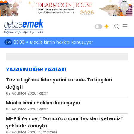
Güncel
en hakkı!
03:39
Meclis kimin hakkını konuşuyor
03:01
Kefenin
Siyaset
Asayiş
YAZARIN DİĞER YAZILARI
Spor
Tavla Ligi’nde lider yerini korudu. Takipçileri
Ekonomi
değişti
Sağlık
09 Ağustos 2026 Pazar
Eğitim
Meclis kimin hakkını konuşuyor
09 Ağustos 2026 Pazar
Kültür-Sanat
MHP’li Yeniay, “Darıca’da spor tesisleri yetersiz”
Emlak
şeklinde konuştu
Teknoloji
08 Ağustos 2026 Cumartesi