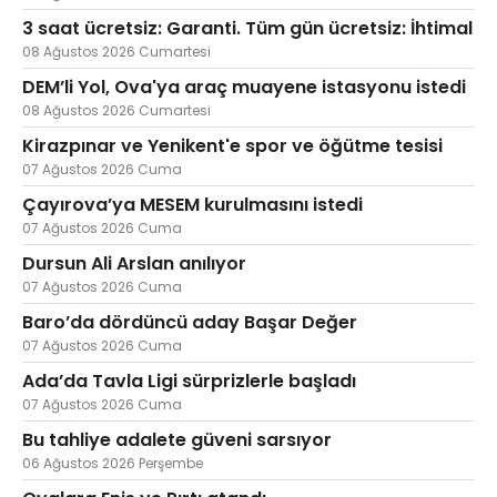
3 saat ücretsiz: Garanti. Tüm gün ücretsiz: İhtimal
08 Ağustos 2026 Cumartesi
DEM’li Yol, Ova'ya araç muayene istasyonu istedi
Web TV
Galeri
Yazarlar
08 Ağustos 2026 Cumartesi
Kirazpınar ve Yenikent'e spor ve öğütme tesisi
Hacı Halil Mahallesi, İsmetpaşa
Caddesi, Beşiroğlu Altın Han Kat: 1
07 Ağustos 2026 Cuma
(BİLKAR)Gebze - KOCAELİ
Çayırova’ya MESEM kurulmasını istedi
aktanuslu@gmail.com
07 Ağustos 2026 Cuma
Dursun Ali Arslan anılıyor
07 Ağustos 2026 Cuma
Baro’da dördüncü aday Başar Değer
07 Ağustos 2026 Cuma
Ada’da Tavla Ligi sürprizlerle başladı
07 Ağustos 2026 Cuma
Bu tahliye adalete güveni sarsıyor
06 Ağustos 2026 Perşembe