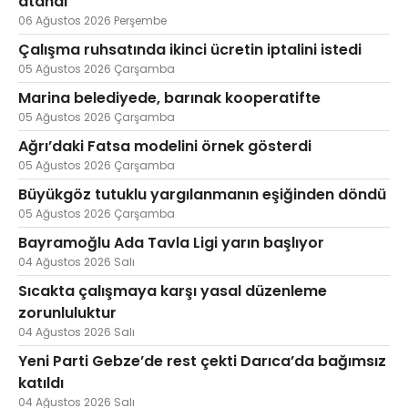
atandı
06 Ağustos 2026 Perşembe
Çalışma ruhsatında ikinci ücretin iptalini istedi
05 Ağustos 2026 Çarşamba
Marina belediyede, barınak kooperatifte
05 Ağustos 2026 Çarşamba
Ağrı’daki Fatsa modelini örnek gösterdi
05 Ağustos 2026 Çarşamba
Büyükgöz tutuklu yargılanmanın eşiğinden döndü
05 Ağustos 2026 Çarşamba
Bayramoğlu Ada Tavla Ligi yarın başlıyor
04 Ağustos 2026 Salı
Sıcakta çalışmaya karşı yasal düzenleme
zorunluluktur
04 Ağustos 2026 Salı
Yeni Parti Gebze’de rest çekti Darıca’da bağımsız
katıldı
04 Ağustos 2026 Salı