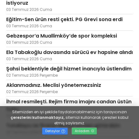
istiyoruz
03 Temmuz 2026 Cuma
Eğitim-Sen ürün resti çekti. PG Grevi sona erdi
03 Temmuz 2026 Cuma
Gebzespor’a Muallimköy’de spor kompleksi
03 Temmuz 2026 Cuma
Ela Tabakoğlu davasında sürücü ev hapsine alındı
03 Temmuz 2026 Cuma
Şahsi beklentiyle değil hizmet inancıyla üstlendim
02 Temmuz 2026 Perşembe
Aklanmadınız. Meclisi yönetemezsiniz
02 Temmuz 2026 Perşembe
İhmal resmileşti. Rejim firma imajını candan üstün
tuttu
Sitemizden en iyi şekilde faydalanabilmeniz için tarayıcınızın
02 Temmuz 2026 Perşembe
çerezlerini kullanmaktayız,
sitemizi kullanarak çerezleri kabul
etmiş saylırsınız.
Tutukluyu ve firariyi Akyazı'ya ben götürdüm
Detaylar
Anladım
02 Temmuz 2026 Perşembe