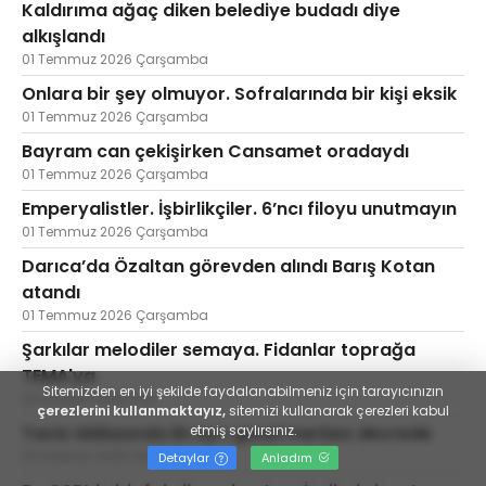
Kaldırıma ağaç diken belediye budadı diye
alkışlandı
01 Temmuz 2026 Çarşamba
Onlara bir şey olmuyor. Sofralarında bir kişi eksik
01 Temmuz 2026 Çarşamba
Bayram can çekişirken Cansamet oradaydı
01 Temmuz 2026 Çarşamba
Emperyalistler. İşbirlikçiler. 6’ncı filoyu unutmayın
01 Temmuz 2026 Çarşamba
Darıca’da Özaltan görevden alındı Barış Kotan
atandı
01 Temmuz 2026 Çarşamba
Şarkılar melodiler semaya. Fidanlar toprağa
TEMA'ya
Sitemizden en iyi şekilde faydalanabilmeniz için tarayıcınızın
30 Haziran 2026 Salı
çerezlerini kullanmaktayız,
sitemizi kullanarak çerezleri kabul
Taciz iddiasında iki ayrı genel merkez devrede
etmiş saylırsınız.
30 Haziran 2026 Salı
Detaylar
Anladım