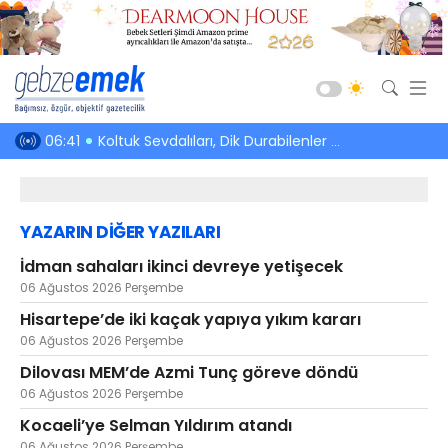
Güncel
ararı
06:41
Koltuk Sevdalıları, Dik Durabilenler ve Bitmeyen Koltuk Tiyatrosu
06:09
Darıca Balı
Siyaset
Asayiş
YAZARIN DİĞER YAZILARI
Spor
İdman sahaları ikinci devreye yetişecek
Ekonomi
06 Ağustos 2026 Perşembe
Sağlık
Hisartepe’de iki kaçak yapıya yıkım kararı
Eğitim
06 Ağustos 2026 Perşembe
Dilovası MEM’de Azmi Tunç göreve döndü
Kültür-Sanat
06 Ağustos 2026 Perşembe
Emlak
Kocaeli’ye Selman Yıldırım atandı
Teknoloji
06 Ağustos 2026 Perşembe