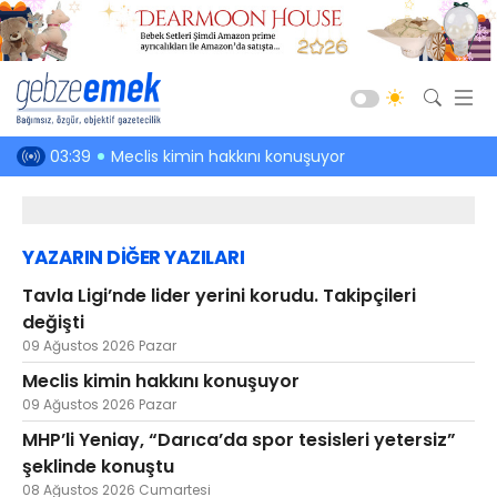
Güncel
en hakkı!
03:39
Meclis kimin hakkını konuşuyor
03:01
Kefenin
Siyaset
Asayiş
YAZARIN DİĞER YAZILARI
Spor
Tavla Ligi’nde lider yerini korudu. Takipçileri
Ekonomi
değişti
Sağlık
09 Ağustos 2026 Pazar
Eğitim
Meclis kimin hakkını konuşuyor
09 Ağustos 2026 Pazar
Kültür-Sanat
MHP’li Yeniay, “Darıca’da spor tesisleri yetersiz”
Emlak
şeklinde konuştu
Teknoloji
08 Ağustos 2026 Cumartesi