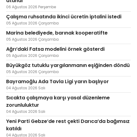
atandı
06 Ağustos 2026 Perşembe
Çalışma ruhsatında ikinci ücretin iptalini istedi
05 Ağustos 2026 Çarşamba
Marina belediyede, barınak kooperatifte
05 Ağustos 2026 Çarşamba
Ağrı’daki Fatsa modelini örnek gösterdi
05 Ağustos 2026 Çarşamba
Büyükgöz tutuklu yargılanmanın eşiğinden döndü
05 Ağustos 2026 Çarşamba
Bayramoğlu Ada Tavla Ligi yarın başlıyor
04 Ağustos 2026 Salı
Sıcakta çalışmaya karşı yasal düzenleme
zorunluluktur
04 Ağustos 2026 Salı
Yeni Parti Gebze’de rest çekti Darıca’da bağımsız
katıldı
04 Ağustos 2026 Salı