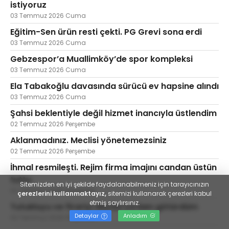
istiyoruz
03 Temmuz 2026 Cuma
Eğitim-Sen ürün resti çekti. PG Grevi sona erdi
03 Temmuz 2026 Cuma
Gebzespor’a Muallimköy’de spor kompleksi
03 Temmuz 2026 Cuma
Ela Tabakoğlu davasında sürücü ev hapsine alındı
03 Temmuz 2026 Cuma
Şahsi beklentiyle değil hizmet inancıyla üstlendim
02 Temmuz 2026 Perşembe
Aklanmadınız. Meclisi yönetemezsiniz
02 Temmuz 2026 Perşembe
İhmal resmileşti. Rejim firma imajını candan üstün
tuttu
Sitemizden en iyi şekilde faydalanabilmeniz için tarayıcınızın
02 Temmuz 2026 Perşembe
çerezlerini kullanmaktayız,
sitemizi kullanarak çerezleri kabul
etmiş saylırsınız.
Tutukluyu ve firariyi Akyazı'ya ben götürdüm
Detaylar
Anladım
02 Temmuz 2026 Perşembe