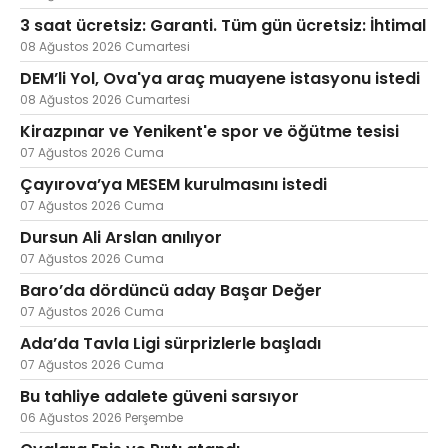
3 saat ücretsiz: Garanti. Tüm gün ücretsiz: İhtimal
08 Ağustos 2026 Cumartesi
DEM’li Yol, Ova'ya araç muayene istasyonu istedi
Web TV
Galeri
Yazarlar
08 Ağustos 2026 Cumartesi
Kirazpınar ve Yenikent'e spor ve öğütme tesisi
Hacı Halil Mahallesi, İsmetpaşa
Caddesi, Beşiroğlu Altın Han Kat: 1
07 Ağustos 2026 Cuma
(BİLKAR)Gebze - KOCAELİ
Çayırova’ya MESEM kurulmasını istedi
aktanuslu@gmail.com
07 Ağustos 2026 Cuma
Dursun Ali Arslan anılıyor
07 Ağustos 2026 Cuma
Baro’da dördüncü aday Başar Değer
07 Ağustos 2026 Cuma
Ada’da Tavla Ligi sürprizlerle başladı
07 Ağustos 2026 Cuma
Bu tahliye adalete güveni sarsıyor
06 Ağustos 2026 Perşembe