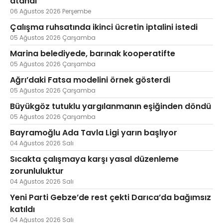
atandı
06 Ağustos 2026 Perşembe
Çalışma ruhsatında ikinci ücretin iptalini istedi
05 Ağustos 2026 Çarşamba
Marina belediyede, barınak kooperatifte
05 Ağustos 2026 Çarşamba
Ağrı’daki Fatsa modelini örnek gösterdi
05 Ağustos 2026 Çarşamba
Büyükgöz tutuklu yargılanmanın eşiğinden döndü
05 Ağustos 2026 Çarşamba
Bayramoğlu Ada Tavla Ligi yarın başlıyor
04 Ağustos 2026 Salı
Sıcakta çalışmaya karşı yasal düzenleme
zorunluluktur
04 Ağustos 2026 Salı
Yeni Parti Gebze’de rest çekti Darıca’da bağımsız
katıldı
04 Ağustos 2026 Salı