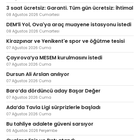
3 saat ücretsiz: Garanti. Tüm gün ücretsiz: İhtimal
08 Ağustos 2026 Cumartesi
DEM’li Yol, Ova'ya araç muayene istasyonu istedi
Web TV
Galeri
Yazarlar
08 Ağustos 2026 Cumartesi
Kirazpınar ve Yenikent'e spor ve öğütme tesisi
Hacı Halil Mahallesi, İsmetpaşa
Caddesi, Beşiroğlu Altın Han Kat: 1
07 Ağustos 2026 Cuma
(BİLKAR)Gebze - KOCAELİ
Çayırova’ya MESEM kurulmasını istedi
aktanuslu@gmail.com
07 Ağustos 2026 Cuma
Dursun Ali Arslan anılıyor
07 Ağustos 2026 Cuma
Baro’da dördüncü aday Başar Değer
07 Ağustos 2026 Cuma
Ada’da Tavla Ligi sürprizlerle başladı
07 Ağustos 2026 Cuma
Bu tahliye adalete güveni sarsıyor
06 Ağustos 2026 Perşembe