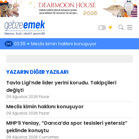
Güncel
en hakkı!
03:39
Meclis kimin hakkını konuşuyor
03:01
Kefenin
Siyaset
Asayiş
YAZARIN DİĞER YAZILARI
Spor
Tavla Ligi’nde lider yerini korudu. Takipçileri
Ekonomi
değişti
Sağlık
09 Ağustos 2026 Pazar
Eğitim
Meclis kimin hakkını konuşuyor
09 Ağustos 2026 Pazar
Kültür-Sanat
MHP’li Yeniay, “Darıca’da spor tesisleri yetersiz”
Emlak
şeklinde konuştu
Teknoloji
08 Ağustos 2026 Cumartesi