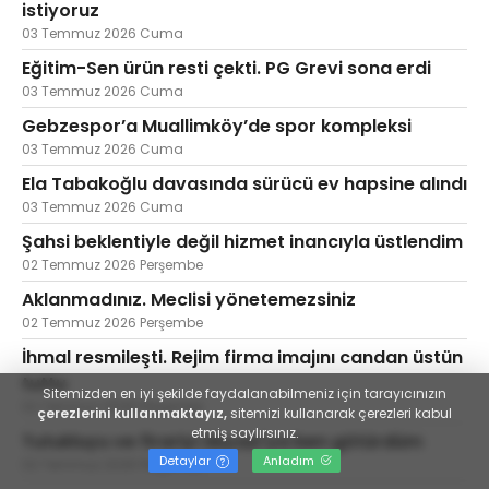
istiyoruz
03 Temmuz 2026 Cuma
Eğitim-Sen ürün resti çekti. PG Grevi sona erdi
03 Temmuz 2026 Cuma
Gebzespor’a Muallimköy’de spor kompleksi
03 Temmuz 2026 Cuma
Ela Tabakoğlu davasında sürücü ev hapsine alındı
03 Temmuz 2026 Cuma
Şahsi beklentiyle değil hizmet inancıyla üstlendim
02 Temmuz 2026 Perşembe
Aklanmadınız. Meclisi yönetemezsiniz
02 Temmuz 2026 Perşembe
İhmal resmileşti. Rejim firma imajını candan üstün
tuttu
Sitemizden en iyi şekilde faydalanabilmeniz için tarayıcınızın
02 Temmuz 2026 Perşembe
çerezlerini kullanmaktayız,
sitemizi kullanarak çerezleri kabul
etmiş saylırsınız.
Tutukluyu ve firariyi Akyazı'ya ben götürdüm
Detaylar
Anladım
02 Temmuz 2026 Perşembe