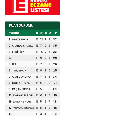
PUAN DURUMU
Takım
O
G
B
M
P
1. GEBZESPOR
15
12
1
2
37
2. ÇORLU SPOR
15
11
2
2
35
1947
3. FERİKÖY
15
10
2
3
32
4.
15
9
2
4
29
DİLİSKELESİSPOR
5. İFA
15
7
5
3
26
6. TAÇSPOR
15
8
1
6
25
7. GÖLCÜKSPOR
15
7
3
5
24
8. KULLAR 1975
14
6
3
5
21
SPOR
9. KEŞAN SPOR
15
5
5
5
20
10. KAPAKLISPOR
15
6
1
8
19
11. SARAY SPOR
15
5
3
7
18
1953
12. YUVACIKSPOR
15
5
1
9
16
13.
15
3
1
11
10