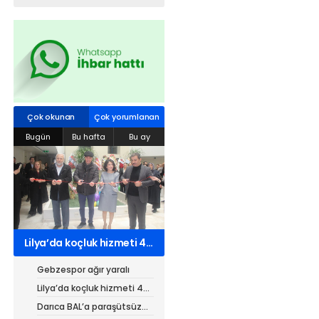
Web TV
Galeri
Yazarlar
Hacı Halil Mahallesi, İsmetpaşa
Caddesi, Beşiroğlu Altın Han Kat: 1
Çok okunan
Çok yorumlanan
(BİLKAR)Gebze - KOCAELİ
Bugün
Bu hafta
Bu ay
aktanuslu@gmail.com
Lilya’da koçluk hizmeti 4
kurumdan 7 belgeli
Gebzespor ağır yaralı
Lilya’da koçluk hizmeti 4
kurumdan 7 belgeli
Darıca BAL’a paraşütsüz