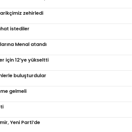
darikçimiz zehirledi
ahat istediler
larına Menal atandı
r için 12’ye yükseltti
enlerle buluşturdular
eme gelmeli
ti
r, Yeni Parti’de