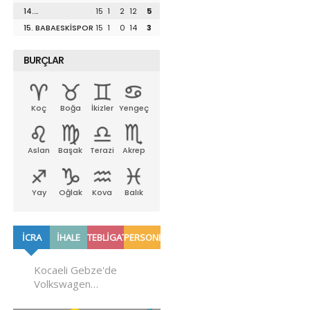
UZUNKÖPRÜSPOR
14.
15
1
2
12
5
LÜLEBURGAZSPOR
15. BABAESKİSPOR
15
1
0
14
3
BURÇLAR
Koç
Boğa
İkizler
Yengeç
Aslan
Başak
Terazi
Akrep
Yay
Oğlak
Kova
Balık