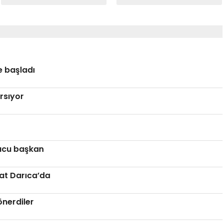
Darıca’da
e başladı
rsıyor
ucu başkan
at Darıca’da
önerdiler