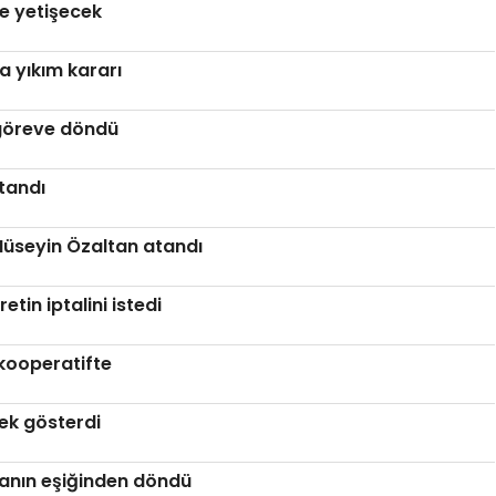
ye yetişecek
a yıkım kararı
 göreve döndü
tandı
 Hüseyin Özaltan atandı
tin iptalini istedi
kooperatifte
nek gösterdi
anın eşiğinden döndü