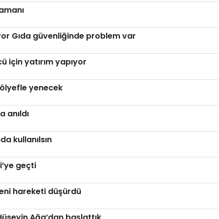
zamanı
iyor Gıda güvenliğinde problem var
 için yatırım yapıyor
ölyefle yenecek
a anıldı
a kullanılsın
i’ye geçti
Yeni hareketi düşürdü
 Hüseyin Ağa’dan başlattık