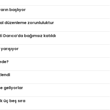
arın başlıyor
al düzenleme zorunluluktur
ti Darıca’da bağımsız katıldı
yarışıyor
rede?
klendi
ne geliyorlar
lk üç beş sıra