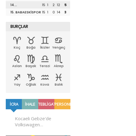
UZUNKÖPRÜSPOR
14.
15
1
2
12
5
LÜLEBURGAZSPOR
15. BABAESKİSPOR
15
1
0
14
3
BURÇLAR
Koç
Boğa
İkizler
Yengeç
Aslan
Başak
Terazi
Akrep
Yay
Oğlak
Kova
Balık