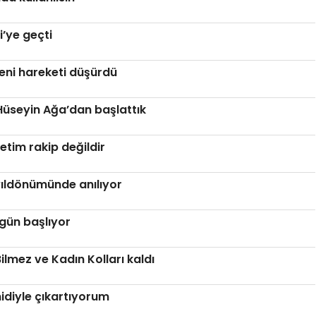
i’ye geçti
Yeni hareketi düşürdü
 Hüseyin Ağa’dan başlattık
retim rakip değildir
ıldönümünde anılıyor
ugün başlıyor
ilmez ve Kadın Kolları kaldı
idiyle çıkartıyorum