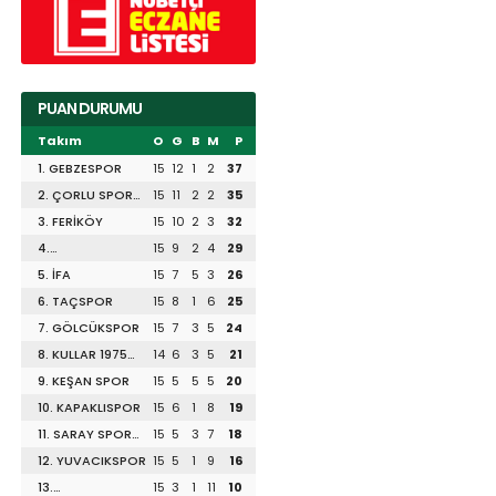
PUAN DURUMU
Takım
O
G
B
M
P
1. GEBZESPOR
15
12
1
2
37
2. ÇORLU SPOR
15
11
2
2
35
1947
3. FERİKÖY
15
10
2
3
32
4.
15
9
2
4
29
DİLİSKELESİSPOR
5. İFA
15
7
5
3
26
6. TAÇSPOR
15
8
1
6
25
7. GÖLCÜKSPOR
15
7
3
5
24
8. KULLAR 1975
14
6
3
5
21
SPOR
9. KEŞAN SPOR
15
5
5
5
20
10. KAPAKLISPOR
15
6
1
8
19
11. SARAY SPOR
15
5
3
7
18
1953
12. YUVACIKSPOR
15
5
1
9
16
13.
15
3
1
11
10