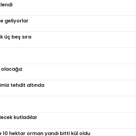
klendi
ne geliyorlar
lk üç beş sıra
i olacağız
miz tehdit altında
ecek kutladılar
10 hektar orman yandı bitti kül oldu