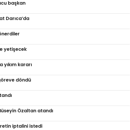
ucu başkan
at Darıca’da
önerdiler
ye yetişecek
a yıkım kararı
 göreve döndü
tandı
 Hüseyin Özaltan atandı
tin iptalini istedi