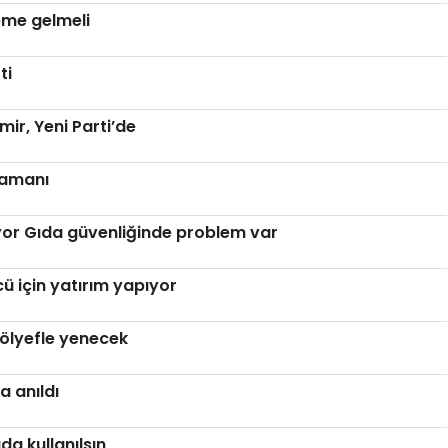
eme gelmeli
ti
r, Yeni Parti’de
zamanı
iyor Gıda güvenliğinde problem var
 için yatırım yapıyor
ölyefle yenecek
a anıldı
a kullanılsın