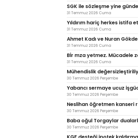
SGK ile sözleşme yine günd
31 Temmuz 2026 Cuma
Yıldırım hariç herkes istifa et
31 Temmuz 2026 Cuma
Ahmet Kadı ve Nuran Gökdemi
31 Temmuz 2026 Cuma
Bİr mza yetmez. Mücadele 
31 Temmuz 2026 Cuma
Mühendislik değersizleştiril
30 Temmuz 2026 Perşembe
Yabancı sermaye ucuz işgücü
30 Temmuz 2026 Perşembe
Neslihan öğretmen kanseri r
30 Temmuz 2026 Perşembe
Baba oğul Torgaylar dualarl
30 Temmuz 2026 Perşembe
KGF desteği ipotek kaldırmad