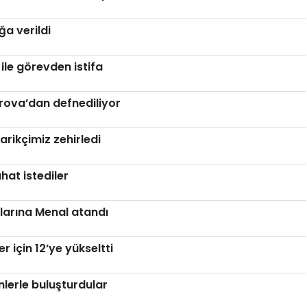
a verildi
ile görevden istifa
ova’dan defnediliyor
darikçimiz zehirledi
ahat istediler
larına Menal atandı
r için 12’ye yükseltti
enlerle buluşturdular