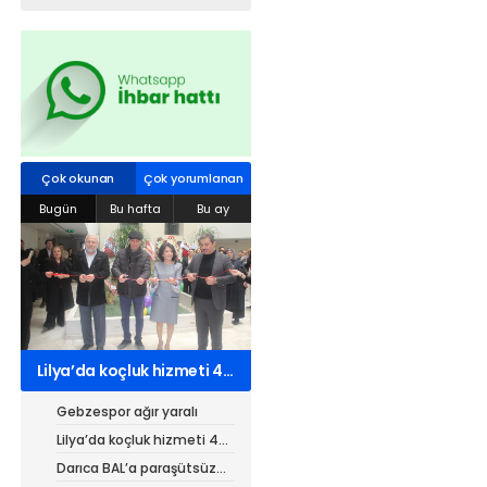
Web TV
Galeri
Yazarlar
Hacı Halil Mahallesi, İsmetpaşa
Caddesi, Beşiroğlu Altın Han Kat: 1
Çok okunan
Çok yorumlanan
(BİLKAR)Gebze - KOCAELİ
Bugün
Bu hafta
Bu ay
aktanuslu@gmail.com
Lilya’da koçluk hizmeti 4
kurumdan 7 belgeli
Gebzespor ağır yaralı
Lilya’da koçluk hizmeti 4
kurumdan 7 belgeli
Darıca BAL’a paraşütsüz