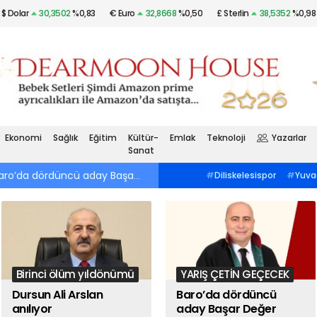
$ Dolar
30,3502
%0,83
€ Euro
32,8668
%0,50
£ Sterlin
38,5352
%0,98
Altın
$2.036,29
%0,88
Gümüş
22,46
%1,85
Ekonomi
Sağlık
Eğitim
Kültür-
Emlak
Teknoloji
Yazarlar
Sanat
ro’da dördüncü aday Başar Değer
07:08
Sanayi Odamız da olsaydı iyiy
#
Tenis
#
Darıca Tenis
#
Diliskelesispor
#
Yuva
KulübüGebzespor
#
Çorluspor 1947Dev
Gençler Birliği
#
Silivrispor
Turizm-İş
#
4. Vardiya İşçi
LigGebzespor
#
Çorlusp
DayanışmasıGebzespor
#
Bölgesel
Bankası
#
Lilya Koçlu
Amatör LigGebzespor
#
Çorluspor
#
Marmara KAISİADBinali
1947Bağımsız Emekliler Sendikası
Çayırova
#
Muharrem 
#
Selçuk Süzenİkizdere
#
Murat Kurum
Komünist Partisi
#
Gö
#
Mahalle Meclisleri
Birinci ölüm yıldönümü
YARIŞ ÇETİN GEÇECEK
Dursun Ali Arslan
Baro’da dördüncü
anılıyor
aday Başar Değer