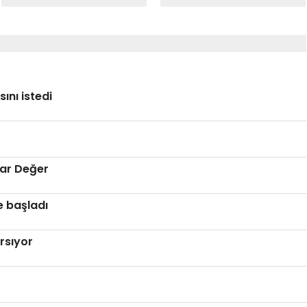
nı istedi
ar Değer
e başladı
rsıyor