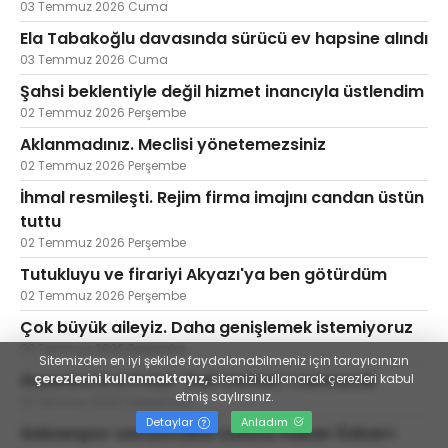
03 Temmuz 2026 Cuma
Ela Tabakoğlu davasında sürücü ev hapsine alındı
03 Temmuz 2026 Cuma
Şahsi beklentiyle değil hizmet inancıyla üstlendim
02 Temmuz 2026 Perşembe
Aklanmadınız. Meclisi yönetemezsiniz
02 Temmuz 2026 Perşembe
İhmal resmileşti. Rejim firma imajını candan üstün
tuttu
02 Temmuz 2026 Perşembe
Tutukluyu ve firariyi Akyazı'ya ben götürdüm
02 Temmuz 2026 Perşembe
Çok büyük aileyiz. Daha genişlemek istemiyoruz
02 Temmuz 2026 Perşembe
Sitemizden en iyi şekilde faydalanabilmeniz için tarayıcınızın
Gazeteci Erol Polat “Deli Osman”ı tanıtacak
çerezlerini kullanmaktayız,
sitemizi kullanarak çerezleri kabul
etmiş saylırsınız.
01 Temmuz 2026 Çarşamba
Detaylar
Anladım
Gebzespor savunmanın soluna Hakan Özkan’ı