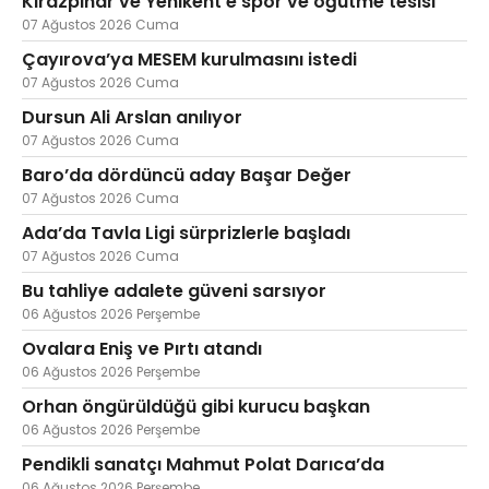
Kirazpınar ve Yenikent'e spor ve öğütme tesisi
07 Ağustos 2026 Cuma
Çayırova’ya MESEM kurulmasını istedi
07 Ağustos 2026 Cuma
Web TV
Galeri
Yazarlar
Dursun Ali Arslan anılıyor
07 Ağustos 2026 Cuma
Hacı Halil Mahallesi, İsmetpaşa
Caddesi, Beşiroğlu Altın Han Kat: 1
Baro’da dördüncü aday Başar Değer
(BİLKAR)Gebze - KOCAELİ
07 Ağustos 2026 Cuma
aktanuslu@gmail.com
Ada’da Tavla Ligi sürprizlerle başladı
07 Ağustos 2026 Cuma
Bu tahliye adalete güveni sarsıyor
06 Ağustos 2026 Perşembe
Ovalara Eniş ve Pırtı atandı
06 Ağustos 2026 Perşembe
Orhan öngürüldüğü gibi kurucu başkan
06 Ağustos 2026 Perşembe
Pendikli sanatçı Mahmut Polat Darıca’da
06 Ağustos 2026 Perşembe