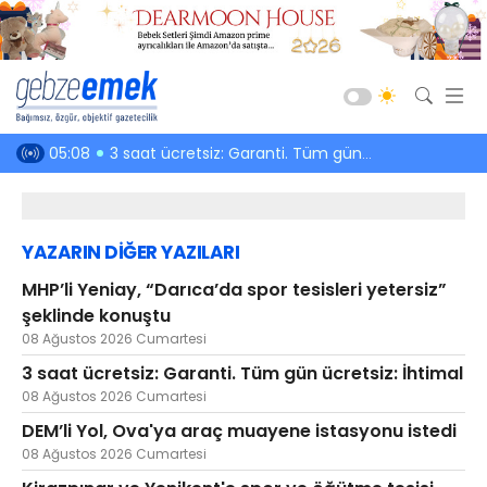
Güncel
nde konuştu
05:08
3 saat ücretsiz: Garanti. Tüm gün ücretsiz: İhtimal
03:52
DEM’li Yol,
Siyaset
Asayiş
YAZARIN DİĞER YAZILARI
Spor
MHP’li Yeniay, “Darıca’da spor tesisleri yetersiz”
Ekonomi
şeklinde konuştu
Sağlık
08 Ağustos 2026 Cumartesi
Eğitim
3 saat ücretsiz: Garanti. Tüm gün ücretsiz: İhtimal
08 Ağustos 2026 Cumartesi
Kültür-Sanat
DEM’li Yol, Ova'ya araç muayene istasyonu istedi
Emlak
08 Ağustos 2026 Cumartesi
Teknoloji